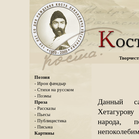
Творчест
Поэзия
- Ирон фæндыр
- Стихи на русском
- Поэмы
Данный с
Проза
- Рассказы
Хетагуров
- Пьесы
народа, п
- Публицистика
- Письма
непоколеб
Картины