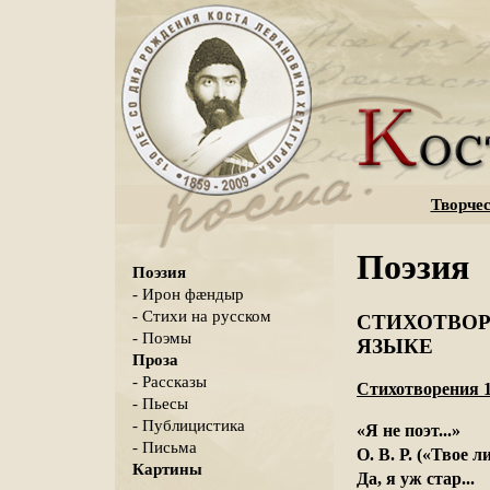
Творчес
Поэзия
Поэзия
- Ирон фæндыр
- Стихи на русском
СТИХОТВОР
- Поэмы
ЯЗЫКЕ
Проза
- Рассказы
Стихотворения 1
- Пьесы
- Публицистика
«Я не поэт...»
- Письма
О. В. Р. («Твое л
Картины
Да, я уж стар...