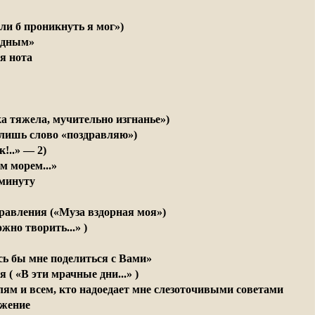
сли б проникнуть я мог»)
едным»
я нота
ка тяжела, мучительно изгнанье»)
 лишь слово «поздравляю»)
к!..» — 2)
м морем...»
минуту
равления («Муза вздорная моя»)
жно творить...» )
ось бы мне поделиться с Вами»
 ( «В эти мрачные дни...» )
ям и всем, кто надоедает мне слезоточивыми советами
ожение