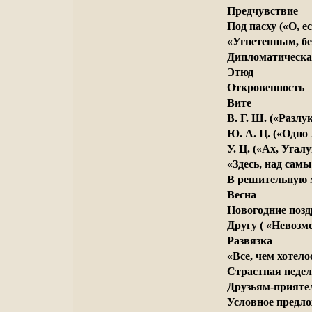
Предчувствие
Под пасху («О, е
«Угнетенным, б
Дипломатическа
Этюд
Откровенность
Вите
B. Г. Ш. («Разлу
Ю. А. Ц. («Одно
У. Ц. («Ах, Угалу
«Здесь, над самы
В решительную 
Весна
Новогодние позд
Другу ( «Невозмо
Развязка
«Все, чем хотел
Страстная неделя
Друзьям-приятел
Условное предл