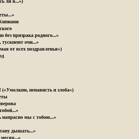
ь ли я...»)
ты...»
 Кипиани
ского
н без призрака родного...»
 тускнеют очи...»
имая от всех поздравленья»)
од
! («Умолкни, ненависть и злоба»)
еты
еверова
тобой...»
 напрасно мы с тобою...»
стану дышать...»
месяц...»