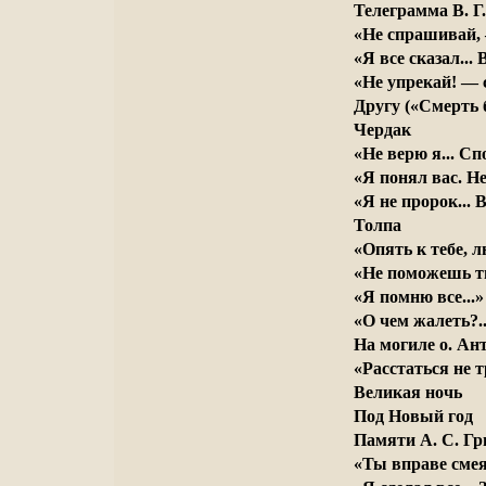
Телеграмма В. Г
«Не спрашивай, 
«Я все сказал...
«Не упрекай! — с
Другу («Смерть б
Чердак
«Не верю я... С
«Я понял вас. Н
«Я не пророк...
Толпа
«Опять к тебе, л
«Не поможешь ты
«Я помню все...»
«О чем жалеть?.
На могиле о. Ан
«Расстаться не т
Великая ночь
Под Новый год
Памяти А. С. Гр
«Ты вправе смея