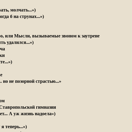
ать, молчать...»)
гда б на струнах...»)
о, или Мысли, вызываемые звоном к заутрене
ь удалился...»)
еча
ки
е...»)
е
. но не позорной страстью...»
ом
Ставропольской гимназии
т... А уж жизнь надоела»)
 я теперь...»)