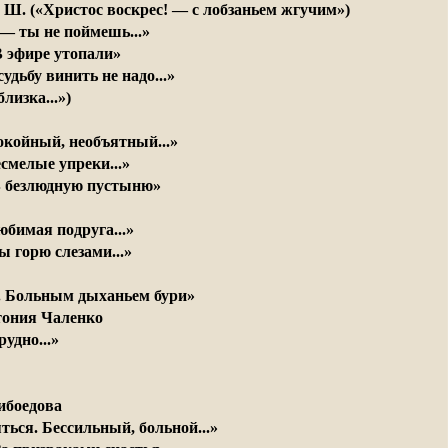
. Ш. («Христос воскрес! — с лобзаньем жгучим»)
— ты не поймешь...»
 В эфире утопали»
удьбу винить не надо...»
лизка...»)
покойный, необъятный...»
есмелые упреки...»
 В безлюдную пустыню»
юбимая подруга...»
 горю слезами...»
. Больным дыханьем бури»
тония Чаленко
рудно...»
ибоедова
ться. Бессильный, больной...»