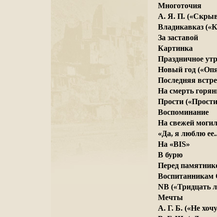
Многоточия
А. Я. П. («Скрыв
Владикавказ («Ко
За заставой
Картинка
Праздничное утр
Новый год («Опят
Последняя встр
На смерть горян
Прости («Простит
Воспоминание
На свежей могил
«Да, я люблю ее..
На «BIS»
В бурю
Перед памятник
Воспитанникам 
NB («Тридцать ле
Мечты
А. Г. Б. («Не хочу