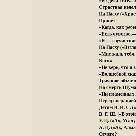
«Я сделал все...
Страстная недел
На Пасху («Хрис
Привет
«Когда, как ребе
«Есть чувство,—
«Я — соучастник
На Пасху («Взгл
«Мне жаль тебя..
Босяк
«Не верь, что я
«Волшебной сказ
Траурное объяв
На смерть Шума
«Ни пламенных м
Перед операцией
Детям В. И. С. (
В. Г. Ш. («В это
У. Ц. («Ах, Угалу
А. Ц. («Ах, Алма
Отчего?