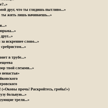
е?..»
мой друг, что ты глядишь пытливо...»
 ты жить лишь начинаешь...»
...»
юрьма...»
друг...»
за искреннее слово...»
 сребристом...»
онет в трубе...»
лещеева
ор твой слезами...»
о ненастья»
йковского
тровского
! («Оковы прочь! Раскройтесь, гробы!»)
узу больную...»
арующие трели...»