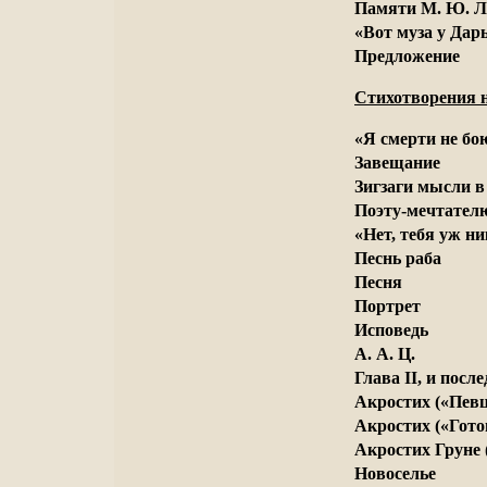
Памяти М. Ю. Л
«Вот муза у Дар
Предложение
Стихотворения н
«Я смерти не бою
Завещание
Зигзаги мысли в
Поэту-мечтател
«Нет, тебя уж ни
Песнь раба
Песня
Портрет
Исповедь
А. А. Ц.
Глава II, и посл
Акростих («Певц
Акростих («Гото
Акростих Груне 
Новоселье