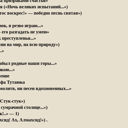
 За призраками счастья»
я («Ночь великих испытаний...»)
тос воскрес!» — победно песнь святая»)
нок, я резво играю...»
 его разгадать не умею»
 преступленья...»
яни на мир, на всю природу»)
.»
 забыл родные наши горы...»
кою...»
ление
фа Тутаюка
олитв, ни песен вдохновенных...»
«Стук-стук»)
й сумрачной столице...»)
к!..» — 1)
хсид! Ах, Алмахсид!») .