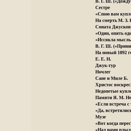
В. Г. Ш. («Дождус
Сестре
«Спою вам купле
На смерть М. З.
Соната Джусков
«Один, опять оди
«Иссякла мысль,
В. Г. Ш. («Прин
На новый 1892 г
Е. Е. Н.
Джук-тур
Ночлег
Сане и Миле Б.
Христос воскрес
Недопетые купл
Памяти Я. М. Н
«Если встреча с 
«Да, встретились
Музе
«Вот когда пере
«Над нами плыл 