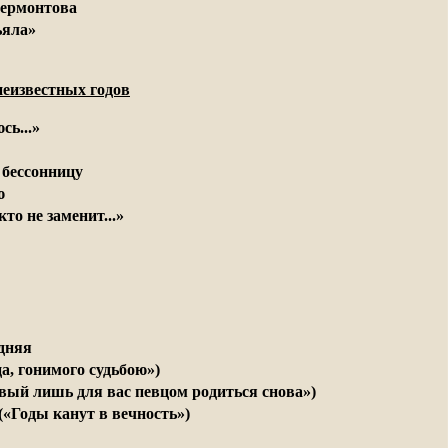
ермонтова
ьяла»
еизвестных годов
сь...»
 бессонницу
ю
кто не заменит...»
едняя
а, гонимого судьбою»)
вый лишь для вас певцом родиться снова»)
(«Годы канут в вечность»)