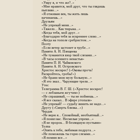
«Умру я, и что же?..»
«Мне нравится, мой друг, что ты глядишь
пытливо...»
«Я отживаю век, ты жить лишь
начинаешь...»
Друзьям
«Не упрекай меня...»
«Тяжело... Как тюрьма...»
«Когда тебя, мой друг...»
«Благодарю тебя за искреннее слово...»
«Когда на тополе сребристом...»
Поэту
«Если ветер застонет в трубе...»
Памяти А. Н. Плещеева
«Не туманится взор твой слезами...»
«В часы осеннего ненастья»
Памяти П. И. Чайковского
Памяти А. Н. Островского
Христос воскрес! («Оковы прочь!
Раскройтесь, гробы!»)
«Не брани мою музу больную...»
«Я это знал... Чарующие трели...»
Утес
Телеграмма В. Г. Ш. («Христос воскрес!
— с лобзаньем жгучим»)
«Не спрашивай, — ты не поймешь...»
«Я все сказал... В эфире утопали»
«Не упрекай! — судьбу винить не надо...»
Другу («Смерть близка...»)
Чердак
«Не верю я... Спокойный, необъятный...»
«Я понял вас. Несмелые упреки...»
«Я не пророк... В безлюдную пустыню»
Толпа
«Опять к тебе, любимая подруга...»
«Не поможешь ты горю слезами...»
«Я помню все...»