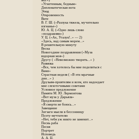
мог»)
«Угнетенным, бедным»
Дипломатическая нота
Этюд
Откровенность
Вите
B. Г. Ш. («Разлука тяжела, мучительно
изгнанье»)
Ю. А. Ц. («Одно лишь слово
«поздравляю»)
У. Ц. («Ах, Угалук!..» — 2)
«Здесь, над самым морем...»
В решительную минуту
Весна
Новогодние поздравления («Муза
вздорная моя»)
Другу ( «Невозможно творить...» )
Развязка
«Все, чем хотелось бы мне поделиться с
Вами»
Страстная неделя ( «В эти мрачные
дни...» )
Друзьям-приятелям и всем, кто надоедает
мне слезоточивыми советами
Условное предложение
Памяти М. Ю. Лермонтова
«Вот муза у Дарьяла»
Предложение
«Я смерти не боюсь...»
Завещание
Зигзаги мысли в бессонницу
Поэту-мечтателю
«Нет, тебя уж никто не заменит...»
Песнь раба
Песня
Портрет
Исповедь
А. А. Ц.