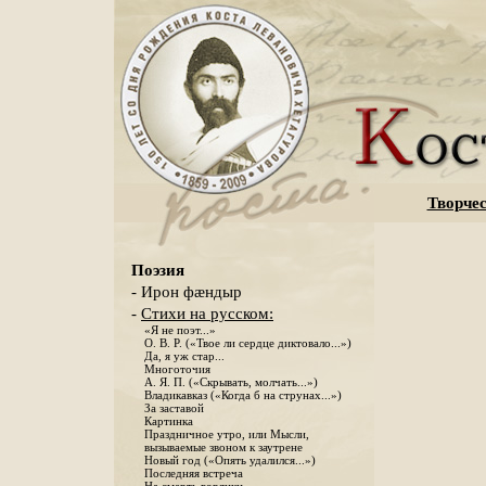
Творчес
Поэзия
- Ирон фæндыр
-
Стихи на русском:
«Я не поэт...»
О. В. Р. («Твое ли сердце диктовало...»)
Да, я уж стар...
Многоточия
А. Я. П. («Скрывать, молчать...»)
Владикавказ («Когда б на струнах...»)
За заставой
Картинка
Праздничное утро, или Мысли,
вызываемые звоном к заутрене
Новый год («Опять удалился...»)
Последняя встреча