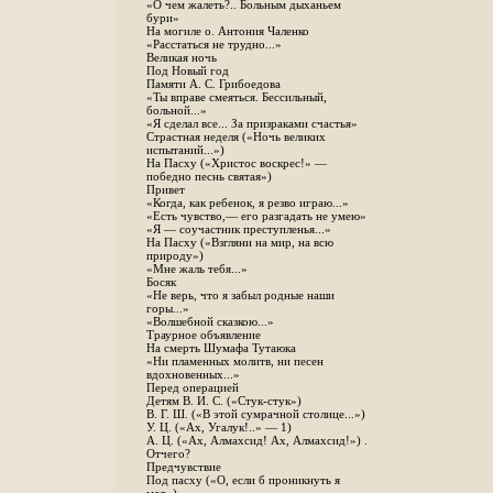
«О чем жалеть?.. Больным дыханьем
бури»
На могиле о. Антония Чаленко
«Расстаться не трудно...»
Великая ночь
Под Новый год
Памяти А. С. Грибоедова
«Ты вправе смеяться. Бессильный,
больной...»
«Я сделал все... За призраками счастья»
Страстная неделя («Ночь великих
испытаний...»)
На Пасху («Христос воскрес!» —
победно песнь святая»)
Привет
«Когда, как ребенок, я резво играю...»
«Есть чувство,— его разгадать не умею»
«Я — соучастник преступленья...»
На Пасху («Взгляни на мир, на всю
природу»)
«Мне жаль тебя...»
Босяк
«Не верь, что я забыл родные наши
горы...»
«Волшебной сказкою...»
Траурное объявление
На смерть Шумафа Тутаюка
«Ни пламенных молитв, ни песен
вдохновенных...»
Перед операцией
Детям В. И. С. («Стук-стук»)
В. Г. Ш. («В этой сумрачной столице...»)
У. Ц. («Ах, Угалук!..» — 1)
А. Ц. («Ах, Алмахсид! Ах, Алмахсид!») .
Отчего?
Предчувствие
Под пасху («О, если б проникнуть я