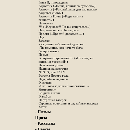
Глава II, и последняя
Акростих («Певца, гонимого судьбою»)
Акростих («Готовый лишь для вас певцом
родиться снова»)
Акростих Груне («Годы канут в
вечность»)
Новоселье
?!! («Неужели?! Ты так испугалась»)
Открытое письмо без адреса
Прости («Прости! довольно...»)
Ода
Загадки
«Уж давно наболевшей душою»
«Ты помнишь, как ночь та была
беспросветна»
Порыв
В порыве откровенности («Ни слов, ни
клятв, ни уверений»)
Печальный роман
Надпись на карточке
N+N+N, или 2N+N
Встреча Нового года
Надгробная надпись
Эпитафия
«Свой отъезд волшебной сказкой...»
Комплимент
Со днем ангела
В альбом
Портретная галерея
Странные сочетания и случайные аккорды
Хетаг
- Поэмы
Проза
- Рассказы
- Пьесы