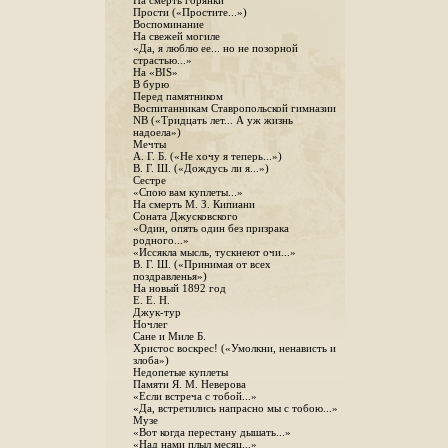
На смерть горянки
Прости («Простите...»)
Воспоминание
На свежей могиле
«Да, я люблю ее... но не позорной
страстью...»
На «BIS»
В бурю
Перед памятником
Воспитанникам Ставропольской гимназии
NB («Тридцать лет... А уж жизнь
надоела»)
Мечты
А. Г. Б. («Не хочу я теперь...»)
В. Г. Ш. («Дождусь ли я...»)
Сестре
«Спою вам куплеты...»
На смерть М. З. Кипиани
Соната Джусковского
«Один, опять один без призрака
родного...»
«Иссякла мысль, тускнеют очи...»
В. Г. Ш. («Принимая от всех
поздравленья»)
На новый 1892 год
Е. Е. Н.
Джук-тур
Ночлег
Сане и Миле Б.
Христос воскрес! («Умолкни, ненависть и
злоба»)
Недопетые куплеты
Памяти Я. М. Неверова
«Если встреча с тобой...»
«Да, встретились напрасно мы с тобою...»
Музе
«Вот когда перестану дышать...»
«Над нами плыл месяц...»