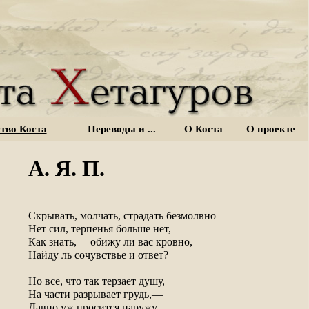
тво Коста
Переводы и ...
О Коста
О проекте
А. Я. П.
Скрывать, молчать, страдать безмолвно

Нет сил, терпенья больше нет,—

Как знать,— обижу ли вас кровно,

Найду ль сочувствье и ответ?

Но все, что так терзает душу,

На части разрывает грудь,—

Давно уж просится наружу,
