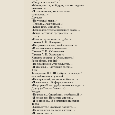
«Умру я, и что же?..»
«Мне нравится, мой друг, что ты глядишь
пытливо...»
«Я отживаю век, ты жить лишь
начинаешь...»
Друзьям
«Не упрекай меня...»
«Тяжело... Как тюрьма...»
«Когда тебя, мой друг...»
«Благодарю тебя за искреннее слово...»
«Когда на тополе сребристом...»
Поэту
«Если ветер застонет в трубе...»
Памяти А. Н. Плещеева
«Не туманится взор твой слезами...»
«В часы осеннего ненастья»
Памяти П. И. Чайковского
Памяти А. Н. Островского
Христос воскрес! («Оковы прочь!
Раскройтесь, гробы!»)
«Не брани мою музу больную...»
«Я это знал... Чарующие трели...»
Утес
Телеграмма В. Г. Ш. («Христос воскрес!
— с лобзаньем жгучим»)
«Не спрашивай, — ты не поймешь...»
«Я все сказал... В эфире утопали»
«Не упрекай! — судьбу винить не надо...»
Другу («Смерть близка...»)
Чердак
«Не верю я... Спокойный, необъятный...»
«Я понял вас. Несмелые упреки...»
«Я не пророк... В безлюдную пустыню»
Толпа
«Опять к тебе, любимая подруга...»
«Не поможешь ты горю слезами...»
«Я помню все...»