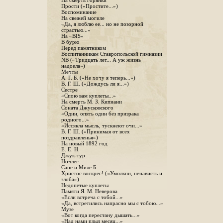
На смерть горянки
Прости («Простите...»)
Воспоминание
На свежей могиле
«Да, я люблю ее... но не позорной
страстью...»
На «BIS»
В бурю
Перед памятником
Воспитанникам Ставропольской гимназии
NB («Тридцать лет... А уж жизнь
надоела»)
Мечты
А. Г. Б. («Не хочу я теперь...»)
В. Г. Ш. («Дождусь ли я...»)
Сестре
«Спою вам куплеты...»
На смерть М. З. Кипиани
Соната Джусковского
«Один, опять один без призрака
родного...»
«Иссякла мысль, тускнеют очи...»
В. Г. Ш. («Принимая от всех
поздравленья»)
На новый 1892 год
Е. Е. Н.
Джук-тур
Ночлег
Сане и Миле Б.
Христос воскрес! («Умолкни, ненависть и
злоба»)
Недопетые куплеты
Памяти Я. М. Неверова
«Если встреча с тобой...»
«Да, встретились напрасно мы с тобою...»
Музе
«Вот когда перестану дышать...»
«Над нами плыл месяц...»