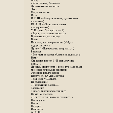
мог»)
«Угнетенным, бедным»
Дипломатическая нота
Этюд
Откровенность
Вите
B. Г. Ш. («Разлука тяжела, мучительно
изгнанье»)
Ю. А. Ц. («Одно лишь слово
«поздравляю»)
У. Ц. («Ах, Угалук!..» — 2)
«Здесь, над самым морем...»
В решительную минуту
Весна
Новогодние поздравления («Муза
вздорная моя»)
Другу ( «Невозможно творить...» )
Развязка
«Все, чем хотелось бы мне поделиться с
Вами»
Страстная неделя ( «В эти мрачные
дни...» )
Друзьям-приятелям и всем, кто надоедает
мне слезоточивыми советами
Условное предложение
Памяти М. Ю. Лермонтова
«Вот муза у Дарьяла»
Предложение
«Я смерти не боюсь...»
Завещание
Зигзаги мысли в бессонницу
Поэту-мечтателю
«Нет, тебя уж никто не заменит...»
Песнь раба
Песня
Портрет
Исповедь
А. А. Ц.