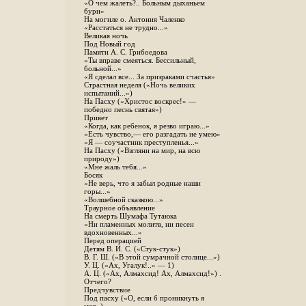
«О чем жалеть?.. Больным дыханьем
бури»
На могиле о. Антония Чаленко
«Расстаться не трудно...»
Великая ночь
Под Новый год
Памяти А. С. Грибоедова
«Ты вправе смеяться. Бессильный,
больной...»
«Я сделал все... За призраками счастья»
Страстная неделя («Ночь великих
испытаний...»)
На Пасху («Христос воскрес!» —
победно песнь святая»)
Привет
«Когда, как ребенок, я резво играю...»
«Есть чувство,— его разгадать не умею»
«Я — соучастник преступленья...»
На Пасху («Взгляни на мир, на всю
природу»)
«Мне жаль тебя...»
Босяк
«Не верь, что я забыл родные наши
горы...»
«Волшебной сказкою...»
Траурное объявление
На смерть Шумафа Тутаюка
«Ни пламенных молитв, ни песен
вдохновенных...»
Перед операцией
Детям В. И. С. («Стук-стук»)
В. Г. Ш. («В этой сумрачной столице...»)
У. Ц. («Ах, Угалук!..» — 1)
А. Ц. («Ах, Алмахсид! Ах, Алмахсид!») .
Отчего?
Предчувствие
Под пасху («О, если б проникнуть я