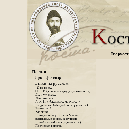
Творчест
Поэзия
- Ирон фæндыр
-
Стихи на русском:
«Я не поэт...»
О. В. Р. («Твое ли сердце диктовало...»)
Да, я уж стар...
Многоточия
А. Я. П. («Скрывать, молчать...»)
Владикавказ («Когда б на струнах...»)
За заставой
Картинка
Праздничное утро, или Мысли,
вызываемые звоном к заутрене
Новый год («Опять удалился...»)
Последняя встреча