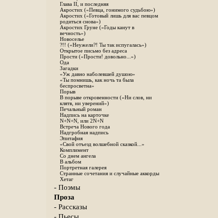
Глава II, и последняя
Акростих («Певца, гонимого судьбою»)
Акростих («Готовый лишь для вас певцом
родиться снова»)
Акростих Груне («Годы канут в
вечность»)
Новоселье
?!! («Неужели?! Ты так испугалась»)
Открытое письмо без адреса
Прости («Прости! довольно...»)
Ода
Загадки
«Уж давно наболевшей душою»
«Ты помнишь, как ночь та была
беспросветна»
Порыв
В порыве откровенности («Ни слов, ни
клятв, ни уверений»)
Печальный роман
Надпись на карточке
N+N+N, или 2N+N
Встреча Нового года
Надгробная надпись
Эпитафия
«Свой отъезд волшебной сказкой...»
Комплимент
Со днем ангела
В альбом
Портретная галерея
Странные сочетания и случайные аккорды
Хетаг
- Поэмы
Проза
- Рассказы
- Пьесы