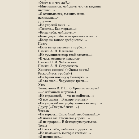
«Умру я, и что же?..»
«Мне нравится, мой друг, что ты глядишь
пытливо...»
«Я отживаю век, ты жить лишь
начинаешь...»
Друзьям
«Не упрекай меня...»
«Тяжело... Как тюрьма...»
«Когда тебя, мой друг...»
«Благодарю тебя за искреннее слово...»
«Когда на тополе сребристом...»
Поэту
«Если ветер застонет в трубе...»
Памяти А. Н. Плещеева
«Не туманится взор твой слезами...»
«В часы осеннего ненастья»
Памяти П. И. Чайковского
Памяти А. Н. Островского
Христос воскрес! («Оковы прочь!
Раскройтесь, гробы!»)
«Не брани мою музу больную...»
«Я это знал... Чарующие трели...»
Утес
Телеграмма В. Г. Ш. («Христос воскрес!
— с лобзаньем жгучим»)
«Не спрашивай, — ты не поймешь...»
«Я все сказал... В эфире утопали»
«Не упрекай! — судьбу винить не надо...»
Другу («Смерть близка...»)
Чердак
«Не верю я... Спокойный, необъятный...»
«Я понял вас. Несмелые упреки...»
«Я не пророк... В безлюдную пустыню»
Толпа
«Опять к тебе, любимая подруга...»
«Не поможешь ты горю слезами...»
«Я помню все...»