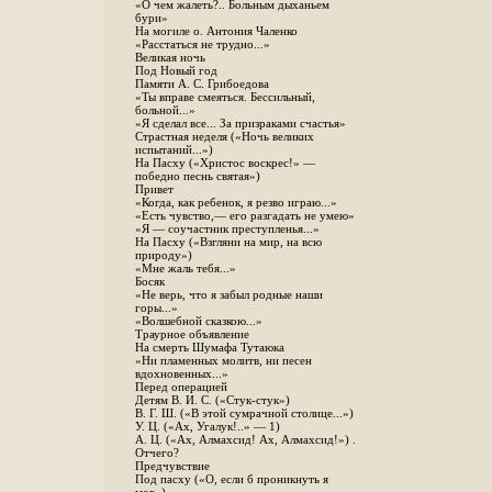
«О чем жалеть?.. Больным дыханьем
бури»
На могиле о. Антония Чаленко
«Расстаться не трудно...»
Великая ночь
Под Новый год
Памяти А. С. Грибоедова
«Ты вправе смеяться. Бессильный,
больной...»
«Я сделал все... За призраками счастья»
Страстная неделя («Ночь великих
испытаний...»)
На Пасху («Христос воскрес!» —
победно песнь святая»)
Привет
«Когда, как ребенок, я резво играю...»
«Есть чувство,— его разгадать не умею»
«Я — соучастник преступленья...»
На Пасху («Взгляни на мир, на всю
природу»)
«Мне жаль тебя...»
Босяк
«Не верь, что я забыл родные наши
горы...»
«Волшебной сказкою...»
Траурное объявление
На смерть Шумафа Тутаюка
«Ни пламенных молитв, ни песен
вдохновенных...»
Перед операцией
Детям В. И. С. («Стук-стук»)
В. Г. Ш. («В этой сумрачной столице...»)
У. Ц. («Ах, Угалук!..» — 1)
А. Ц. («Ах, Алмахсид! Ах, Алмахсид!») .
Отчего?
Предчувствие
Под пасху («О, если б проникнуть я