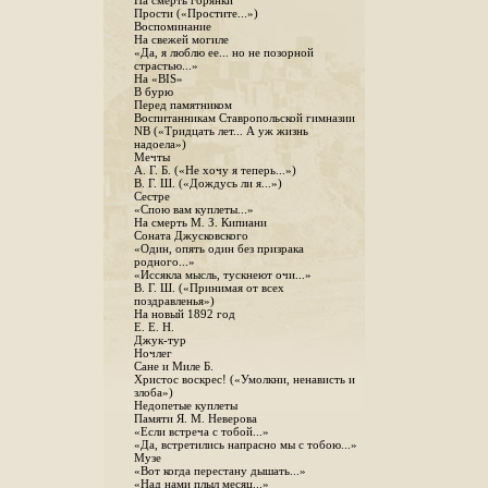
На смерть горянки
Прости («Простите...»)
Воспоминание
На свежей могиле
«Да, я люблю ее... но не позорной
страстью...»
На «BIS»
В бурю
Перед памятником
Воспитанникам Ставропольской гимназии
NB («Тридцать лет... А уж жизнь
надоела»)
Мечты
А. Г. Б. («Не хочу я теперь...»)
В. Г. Ш. («Дождусь ли я...»)
Сестре
«Спою вам куплеты...»
На смерть М. З. Кипиани
Соната Джусковского
«Один, опять один без призрака
родного...»
«Иссякла мысль, тускнеют очи...»
В. Г. Ш. («Принимая от всех
поздравленья»)
На новый 1892 год
Е. Е. Н.
Джук-тур
Ночлег
Сане и Миле Б.
Христос воскрес! («Умолкни, ненависть и
злоба»)
Недопетые куплеты
Памяти Я. М. Неверова
«Если встреча с тобой...»
«Да, встретились напрасно мы с тобою...»
Музе
«Вот когда перестану дышать...»
«Над нами плыл месяц...»