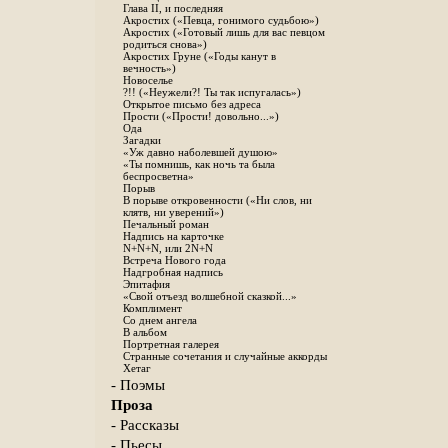
Глава II, и последняя
Акростих («Певца, гонимого судьбою»)
Акростих («Готовый лишь для вас певцом
родиться снова»)
Акростих Груне («Годы канут в
вечность»)
Новоселье
?!! («Неужели?! Ты так испугалась»)
Открытое письмо без адреса
Прости («Прости! довольно...»)
Ода
Загадки
«Уж давно наболевшей душою»
«Ты помнишь, как ночь та была
беспросветна»
Порыв
В порыве откровенности («Ни слов, ни
клятв, ни уверений»)
Печальный роман
Надпись на карточке
N+N+N, или 2N+N
Встреча Нового года
Надгробная надпись
Эпитафия
«Свой отъезд волшебной сказкой...»
Комплимент
Со днем ангела
В альбом
Портретная галерея
Странные сочетания и случайные аккорды
Хетаг
- Поэмы
Проза
- Рассказы
- Пьесы