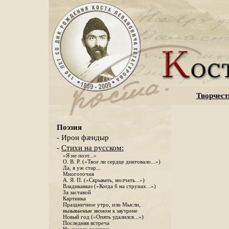
Творчест
Поэзия
- Ирон фæндыр
-
Стихи на русском:
«Я не поэт...»
О. В. Р. («Твое ли сердце диктовало...»)
Да, я уж стар...
Многоточия
А. Я. П. («Скрывать, молчать...»)
Владикавказ («Когда б на струнах...»)
За заставой
Картинка
Праздничное утро, или Мысли,
вызываемые звоном к заутрене
Новый год («Опять удалился...»)
Последняя встреча