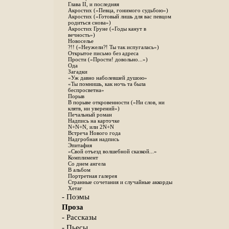
Глава II, и последняя
Акростих («Певца, гонимого судьбою»)
Акростих («Готовый лишь для вас певцом
родиться снова»)
Акростих Груне («Годы канут в
вечность»)
Новоселье
?!! («Неужели?! Ты так испугалась»)
Открытое письмо без адреса
Прости («Прости! довольно...»)
Ода
Загадки
«Уж давно наболевшей душою»
«Ты помнишь, как ночь та была
беспросветна»
Порыв
В порыве откровенности («Ни слов, ни
клятв, ни уверений»)
Печальный роман
Надпись на карточке
N+N+N, или 2N+N
Встреча Нового года
Надгробная надпись
Эпитафия
«Свой отъезд волшебной сказкой...»
Комплимент
Со днем ангела
В альбом
Портретная галерея
Странные сочетания и случайные аккорды
Хетаг
- Поэмы
Проза
- Рассказы
- Пьесы