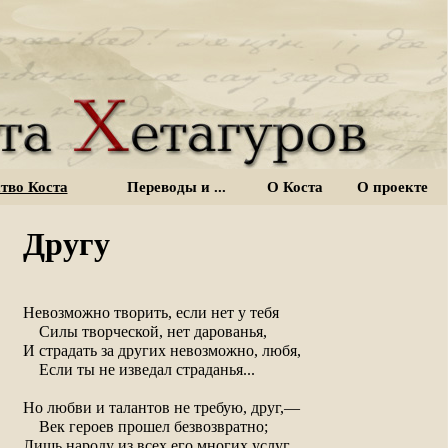
тво Коста
Переводы и ...
О Коста
О проекте
Другу
Невозможно творить, если нет у тебя

    Силы творческой, нет дарованья,

И страдать за других невозможно, любя,

    Если ты не изведал страданья...

Но любви и талантов не требую, друг,—

    Век героев прошел безвозвратно;

Лишь народу из всех его многих услуг
