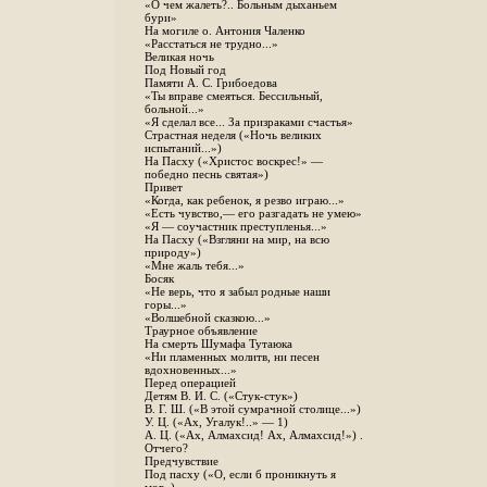
«О чем жалеть?.. Больным дыханьем
бури»
На могиле о. Антония Чаленко
«Расстаться не трудно...»
Великая ночь
Под Новый год
Памяти А. С. Грибоедова
«Ты вправе смеяться. Бессильный,
больной...»
«Я сделал все... За призраками счастья»
Страстная неделя («Ночь великих
испытаний...»)
На Пасху («Христос воскрес!» —
победно песнь святая»)
Привет
«Когда, как ребенок, я резво играю...»
«Есть чувство,— его разгадать не умею»
«Я — соучастник преступленья...»
На Пасху («Взгляни на мир, на всю
природу»)
«Мне жаль тебя...»
Босяк
«Не верь, что я забыл родные наши
горы...»
«Волшебной сказкою...»
Траурное объявление
На смерть Шумафа Тутаюка
«Ни пламенных молитв, ни песен
вдохновенных...»
Перед операцией
Детям В. И. С. («Стук-стук»)
В. Г. Ш. («В этой сумрачной столице...»)
У. Ц. («Ах, Угалук!..» — 1)
А. Ц. («Ах, Алмахсид! Ах, Алмахсид!») .
Отчего?
Предчувствие
Под пасху («О, если б проникнуть я