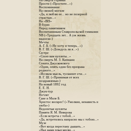
На смерть горянки
Прости («Простите...»)
Воспоминание
На свежей могиле
«Да, я люблю ее... но не позорной
страстью...»
На «BIS»
В бурю
Перед памятником
Воспитанникам Ставропольской гимназии
NB («Тридцать лет... А уж жизнь
надоела»)
Мечты
А. Г. Б. («Не хочу я теперь...»)
В. Г. Ш. («Дождусь ли я...»)
Сестре
«Спою вам куплеты...»
На смерть М. З. Кипиани
Соната Джусковского
«Один, опять один без призрака
родного...»
«Иссякла мысль, тускнеют очи...»
В. Г. Ш. («Принимая от всех
поздравленья»)
На новый 1892 год
Е. Е. Н.
Джук-тур
Ночлег
Сане и Миле Б.
Христос воскрес! («Умолкни, ненависть и
злоба»)
Недопетые куплеты
Памяти Я. М. Неверова
«Если встреча с тобой...»
«Да, встретились напрасно мы с тобою...»
Музе
«Вот когда перестану дышать...»
«Над нами плыл месяц...»