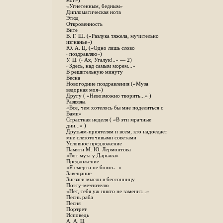
мог»)
«Угнетенным, бедным»
Дипломатическая нота
Этюд
Откровенность
Вите
B. Г. Ш. («Разлука тяжела, мучительно
изгнанье»)
Ю. А. Ц. («Одно лишь слово
«поздравляю»)
У. Ц. («Ах, Угалук!..» — 2)
«Здесь, над самым морем...»
В решительную минуту
Весна
Новогодние поздравления («Муза
вздорная моя»)
Другу ( «Невозможно творить...» )
Развязка
«Все, чем хотелось бы мне поделиться с
Вами»
Страстная неделя ( «В эти мрачные
дни...» )
Друзьям-приятелям и всем, кто надоедает
мне слезоточивыми советами
Условное предложение
Памяти М. Ю. Лермонтова
«Вот муза у Дарьяла»
Предложение
«Я смерти не боюсь...»
Завещание
Зигзаги мысли в бессонницу
Поэту-мечтателю
«Нет, тебя уж никто не заменит...»
Песнь раба
Песня
Портрет
Исповедь
А. А. Ц.