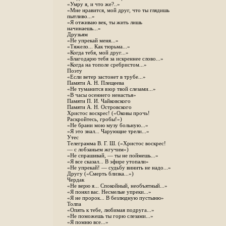
«Умру я, и что же?..»
«Мне нравится, мой друг, что ты глядишь
пытливо...»
«Я отживаю век, ты жить лишь
начинаешь...»
Друзьям
«Не упрекай меня...»
«Тяжело... Как тюрьма...»
«Когда тебя, мой друг...»
«Благодарю тебя за искреннее слово...»
«Когда на тополе сребристом...»
Поэту
«Если ветер застонет в трубе...»
Памяти А. Н. Плещеева
«Не туманится взор твой слезами...»
«В часы осеннего ненастья»
Памяти П. И. Чайковского
Памяти А. Н. Островского
Христос воскрес! («Оковы прочь!
Раскройтесь, гробы!»)
«Не брани мою музу больную...»
«Я это знал... Чарующие трели...»
Утес
Телеграмма В. Г. Ш. («Христос воскрес!
— с лобзаньем жгучим»)
«Не спрашивай, — ты не поймешь...»
«Я все сказал... В эфире утопали»
«Не упрекай! — судьбу винить не надо...»
Другу («Смерть близка...»)
Чердак
«Не верю я... Спокойный, необъятный...»
«Я понял вас. Несмелые упреки...»
«Я не пророк... В безлюдную пустыню»
Толпа
«Опять к тебе, любимая подруга...»
«Не поможешь ты горю слезами...»
«Я помню все...»