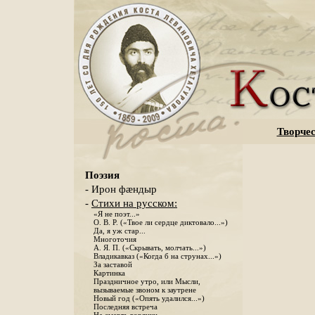
Творчес
Поэзия
- Ирон фæндыр
-
Стихи на русском:
«Я не поэт...»
О. В. Р. («Твое ли сердце диктовало...»)
Да, я уж стар...
Многоточия
А. Я. П. («Скрывать, молчать...»)
Владикавказ («Когда б на струнах...»)
За заставой
Картинка
Праздничное утро, или Мысли,
вызываемые звоном к заутрене
Новый год («Опять удалился...»)
Последняя встреча