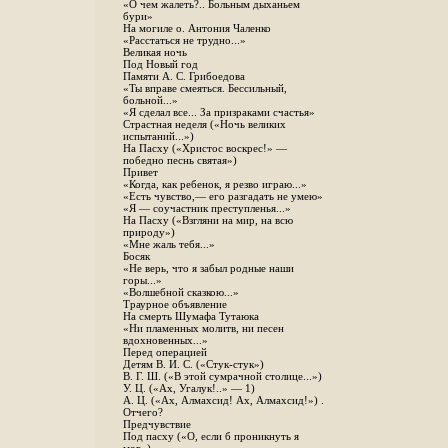
«О чем жалеть?.. Больным дыханьем
бури»
На могиле о. Антония Чаленко
«Расстаться не трудно...»
Великая ночь
Под Новый год
Памяти А. С. Грибоедова
«Ты вправе смеяться. Бессильный,
больной...»
«Я сделал все... За призраками счастья»
Страстная неделя («Ночь великих
испытаний...»)
На Пасху («Христос воскрес!» —
победно песнь святая»)
Привет
«Когда, как ребенок, я резво играю...»
«Есть чувство,— его разгадать не умею»
«Я — соучастник преступленья...»
На Пасху («Взгляни на мир, на всю
природу»)
«Мне жаль тебя...»
Босяк
«Не верь, что я забыл родные наши
горы...»
«Волшебной сказкою...»
Траурное объявление
На смерть Шумафа Тутаюка
«Ни пламенных молитв, ни песен
вдохновенных...»
Перед операцией
Детям В. И. С. («Стук-стук»)
В. Г. Ш. («В этой сумрачной столице...»)
У. Ц. («Ах, Угалук!..» — 1)
А. Ц. («Ах, Алмахсид! Ах, Алмахсид!») .
Отчего?
Предчувствие
Под пасху («О, если б проникнуть я