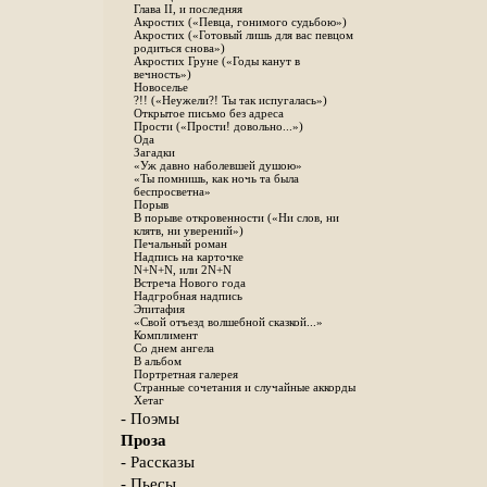
Глава II, и последняя
Акростих («Певца, гонимого судьбою»)
Акростих («Готовый лишь для вас певцом
родиться снова»)
Акростих Груне («Годы канут в
вечность»)
Новоселье
?!! («Неужели?! Ты так испугалась»)
Открытое письмо без адреса
Прости («Прости! довольно...»)
Ода
Загадки
«Уж давно наболевшей душою»
«Ты помнишь, как ночь та была
беспросветна»
Порыв
В порыве откровенности («Ни слов, ни
клятв, ни уверений»)
Печальный роман
Надпись на карточке
N+N+N, или 2N+N
Встреча Нового года
Надгробная надпись
Эпитафия
«Свой отъезд волшебной сказкой...»
Комплимент
Со днем ангела
В альбом
Портретная галерея
Странные сочетания и случайные аккорды
Хетаг
- Поэмы
Проза
- Рассказы
- Пьесы