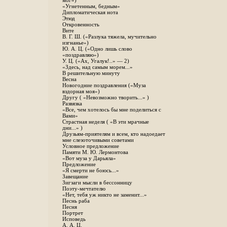
мог»)
«Угнетенным, бедным»
Дипломатическая нота
Этюд
Откровенность
Вите
B. Г. Ш. («Разлука тяжела, мучительно
изгнанье»)
Ю. А. Ц. («Одно лишь слово
«поздравляю»)
У. Ц. («Ах, Угалук!..» — 2)
«Здесь, над самым морем...»
В решительную минуту
Весна
Новогодние поздравления («Муза
вздорная моя»)
Другу ( «Невозможно творить...» )
Развязка
«Все, чем хотелось бы мне поделиться с
Вами»
Страстная неделя ( «В эти мрачные
дни...» )
Друзьям-приятелям и всем, кто надоедает
мне слезоточивыми советами
Условное предложение
Памяти М. Ю. Лермонтова
«Вот муза у Дарьяла»
Предложение
«Я смерти не боюсь...»
Завещание
Зигзаги мысли в бессонницу
Поэту-мечтателю
«Нет, тебя уж никто не заменит...»
Песнь раба
Песня
Портрет
Исповедь
А. А. Ц.