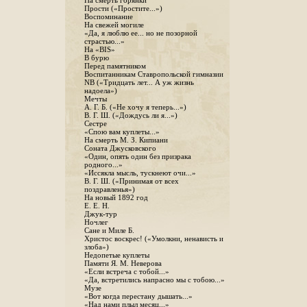
На смерть горянки
Прости («Простите...»)
Воспоминание
На свежей могиле
«Да, я люблю ее... но не позорной
страстью...»
На «BIS»
В бурю
Перед памятником
Воспитанникам Ставропольской гимназии
NB («Тридцать лет... А уж жизнь
надоела»)
Мечты
А. Г. Б. («Не хочу я теперь...»)
В. Г. Ш. («Дождусь ли я...»)
Сестре
«Спою вам куплеты...»
На смерть М. З. Кипиани
Соната Джусковского
«Один, опять один без призрака
родного...»
«Иссякла мысль, тускнеют очи...»
В. Г. Ш. («Принимая от всех
поздравленья»)
На новый 1892 год
Е. Е. Н.
Джук-тур
Ночлег
Сане и Миле Б.
Христос воскрес! («Умолкни, ненависть и
злоба»)
Недопетые куплеты
Памяти Я. М. Неверова
«Если встреча с тобой...»
«Да, встретились напрасно мы с тобою...»
Музе
«Вот когда перестану дышать...»
«Над нами плыл месяц...»