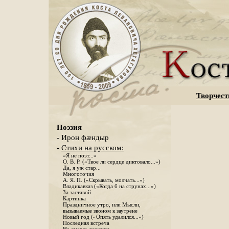
Творчест
Поэзия
- Ирон фæндыр
-
Стихи на русском:
«Я не поэт...»
О. В. Р. («Твое ли сердце диктовало...»)
Да, я уж стар...
Многоточия
А. Я. П. («Скрывать, молчать...»)
Владикавказ («Когда б на струнах...»)
За заставой
Картинка
Праздничное утро, или Мысли,
вызываемые звоном к заутрене
Новый год («Опять удалился...»)
Последняя встреча