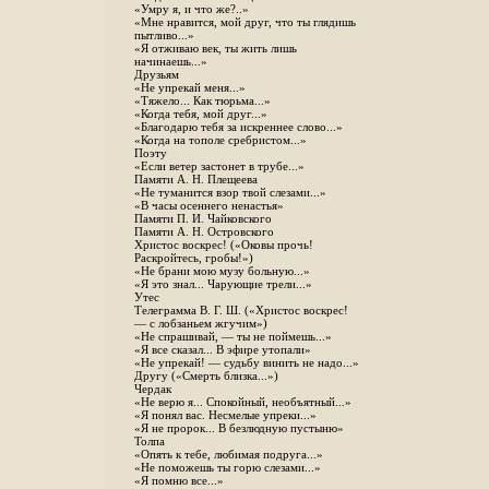
«Умру я, и что же?..»
«Мне нравится, мой друг, что ты глядишь
пытливо...»
«Я отживаю век, ты жить лишь
начинаешь...»
Друзьям
«Не упрекай меня...»
«Тяжело... Как тюрьма...»
«Когда тебя, мой друг...»
«Благодарю тебя за искреннее слово...»
«Когда на тополе сребристом...»
Поэту
«Если ветер застонет в трубе...»
Памяти А. Н. Плещеева
«Не туманится взор твой слезами...»
«В часы осеннего ненастья»
Памяти П. И. Чайковского
Памяти А. Н. Островского
Христос воскрес! («Оковы прочь!
Раскройтесь, гробы!»)
«Не брани мою музу больную...»
«Я это знал... Чарующие трели...»
Утес
Телеграмма В. Г. Ш. («Христос воскрес!
— с лобзаньем жгучим»)
«Не спрашивай, — ты не поймешь...»
«Я все сказал... В эфире утопали»
«Не упрекай! — судьбу винить не надо...»
Другу («Смерть близка...»)
Чердак
«Не верю я... Спокойный, необъятный...»
«Я понял вас. Несмелые упреки...»
«Я не пророк... В безлюдную пустыню»
Толпа
«Опять к тебе, любимая подруга...»
«Не поможешь ты горю слезами...»
«Я помню все...»