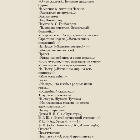
«О чем жалеть?.. Больным дыханьем
бури»
На могиле о. Антония Чаленко
«Расстаться не трудно...»
Великая ночь
Под Новый год
Памяти А. С. Грибоедова
«Ты вправе смеяться. Бессильный,
больной...»
«Я сделал все... За призраками счастья»
Страстная неделя («Ночь великих
испытаний...»)
На Пасху («Христос воскрес!» —
победно песнь святая»)
Привет
«Когда, как ребенок, я резво играю...»
«Есть чувство,— его разгадать не умею»
«Я — соучастник преступленья...»
На Пасху («Взгляни на мир, на всю
природу»)
«Мне жаль тебя...»
Босяк
«Не верь, что я забыл родные наши
горы...»
«Волшебной сказкою...»
Траурное объявление
На смерть Шумафа Тутаюка
«Ни пламенных молитв, ни песен
вдохновенных...»
Перед операцией
Детям В. И. С. («Стук-стук»)
В. Г. Ш. («В этой сумрачной столице...»)
У. Ц. («Ах, Угалук!..» — 1)
А. Ц. («Ах, Алмахсид! Ах, Алмахсид!») .
Отчего?
Предчувствие
Под пасху («О, если б проникнуть я