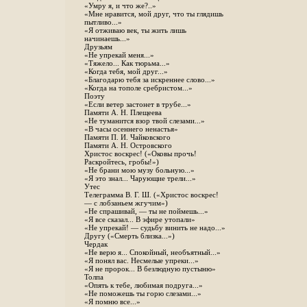
«Умру я, и что же?..»
«Мне нравится, мой друг, что ты глядишь
пытливо...»
«Я отживаю век, ты жить лишь
начинаешь...»
Друзьям
«Не упрекай меня...»
«Тяжело... Как тюрьма...»
«Когда тебя, мой друг...»
«Благодарю тебя за искреннее слово...»
«Когда на тополе сребристом...»
Поэту
«Если ветер застонет в трубе...»
Памяти А. Н. Плещеева
«Не туманится взор твой слезами...»
«В часы осеннего ненастья»
Памяти П. И. Чайковского
Памяти А. Н. Островского
Христос воскрес! («Оковы прочь!
Раскройтесь, гробы!»)
«Не брани мою музу больную...»
«Я это знал... Чарующие трели...»
Утес
Телеграмма В. Г. Ш. («Христос воскрес!
— с лобзаньем жгучим»)
«Не спрашивай, — ты не поймешь...»
«Я все сказал... В эфире утопали»
«Не упрекай! — судьбу винить не надо...»
Другу («Смерть близка...»)
Чердак
«Не верю я... Спокойный, необъятный...»
«Я понял вас. Несмелые упреки...»
«Я не пророк... В безлюдную пустыню»
Толпа
«Опять к тебе, любимая подруга...»
«Не поможешь ты горю слезами...»
«Я помню все...»