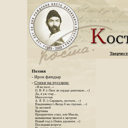
Творчест
Поэзия
- Ирон фæндыр
-
Стихи на русском:
«Я не поэт...»
О. В. Р. («Твое ли сердце диктовало...»)
Да, я уж стар...
Многоточия
А. Я. П. («Скрывать, молчать...»)
Владикавказ («Когда б на струнах...»)
За заставой
Картинка
Праздничное утро, или Мысли,
вызываемые звоном к заутрене
Новый год («Опять удалился...»)
Последняя встреча