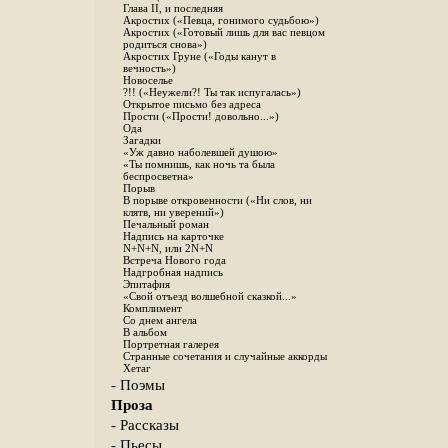
Глава II, и последняя
Акростих («Певца, гонимого судьбою»)
Акростих («Готовый лишь для вас певцом
родиться снова»)
Акростих Груне («Годы канут в
вечность»)
Новоселье
?!! («Неужели?! Ты так испугалась»)
Открытое письмо без адреса
Прости («Прости! довольно...»)
Ода
Загадки
«Уж давно наболевшей душою»
«Ты помнишь, как ночь та была
беспросветна»
Порыв
В порыве откровенности («Ни слов, ни
клятв, ни уверений»)
Печальный роман
Надпись на карточке
N+N+N, или 2N+N
Встреча Нового года
Надгробная надпись
Эпитафия
«Свой отъезд волшебной сказкой...»
Комплимент
Со днем ангела
В альбом
Портретная галерея
Странные сочетания и случайные аккорды
Хетаг
- Поэмы
Проза
- Рассказы
- Пьесы