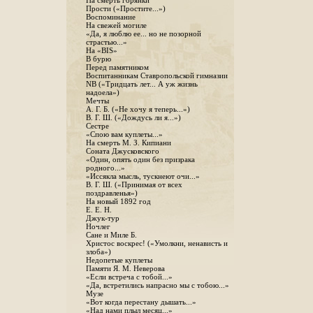
На смерть горянки
Прости («Простите...»)
Воспоминание
На свежей могиле
«Да, я люблю ее... но не позорной
страстью...»
На «BIS»
В бурю
Перед памятником
Воспитанникам Ставропольской гимназии
NB («Тридцать лет... А уж жизнь
надоела»)
Мечты
А. Г. Б. («Не хочу я теперь...»)
В. Г. Ш. («Дождусь ли я...»)
Сестре
«Спою вам куплеты...»
На смерть М. З. Кипиани
Соната Джусковского
«Один, опять один без призрака
родного...»
«Иссякла мысль, тускнеют очи...»
В. Г. Ш. («Принимая от всех
поздравленья»)
На новый 1892 год
Е. Е. Н.
Джук-тур
Ночлег
Сане и Миле Б.
Христос воскрес! («Умолкни, ненависть и
злоба»)
Недопетые куплеты
Памяти Я. М. Неверова
«Если встреча с тобой...»
«Да, встретились напрасно мы с тобою...»
Музе
«Вот когда перестану дышать...»
«Над нами плыл месяц...»