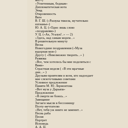
мог»)
«Угнетенным, бедным»
Дипломатическая нота
Этюд
Откровенность
Вите
B. Г. Ш. («Разлука тяжела, мучительно
изгнанье»)
Ю. А. Ц. («Одно лишь слово
«поздравляю»)
У. Ц. («Ах, Угалук!..» — 2)
«Здесь, над самым морем...»
В решительную минуту
Весна
Новогодние поздравления («Муза
вздорная моя»)
Другу ( «Невозможно творить...» )
Развязка
«Все, чем хотелось бы мне поделиться с
Вами»
Страстная неделя ( «В эти мрачные
дни...» )
Друзьям-приятелям и всем, кто надоедает
мне слезоточивыми советами
Условное предложение
Памяти М. Ю. Лермонтова
«Вот муза у Дарьяла»
Предложение
«Я смерти не боюсь...»
Завещание
Зигзаги мысли в бессонницу
Поэту-мечтателю
«Нет, тебя уж никто не заменит...»
Песнь раба
Песня
Портрет
Исповедь
А. А. Ц.