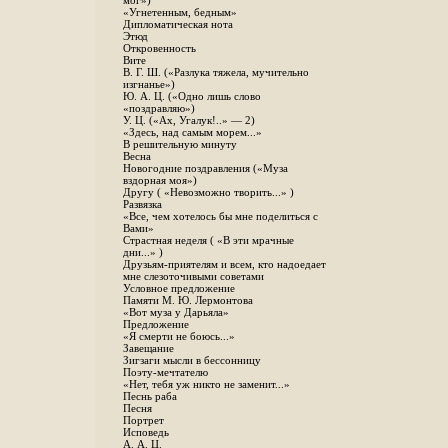
мог»)
«Угнетенным, бедным»
Дипломатическая нота
Этюд
Откровенность
Вите
B. Г. Ш. («Разлука тяжела, мучительно
изгнанье»)
Ю. А. Ц. («Одно лишь слово
«поздравляю»)
У. Ц. («Ах, Угалук!..» — 2)
«Здесь, над самым морем...»
В решительную минуту
Весна
Новогодние поздравления («Муза
вздорная моя»)
Другу ( «Невозможно творить...» )
Развязка
«Все, чем хотелось бы мне поделиться с
Вами»
Страстная неделя ( «В эти мрачные
дни...» )
Друзьям-приятелям и всем, кто надоедает
мне слезоточивыми советами
Условное предложение
Памяти М. Ю. Лермонтова
«Вот муза у Дарьяла»
Предложение
«Я смерти не боюсь...»
Завещание
Зигзаги мысли в бессонницу
Поэту-мечтателю
«Нет, тебя уж никто не заменит...»
Песнь раба
Песня
Портрет
Исповедь
А. А. Ц.