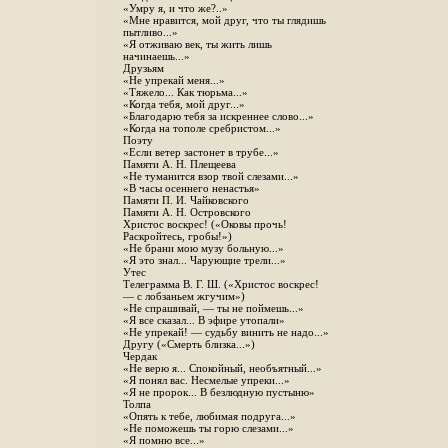
«Умру я, и что же?..»
«Мне нравится, мой друг, что ты глядишь
пытливо...»
«Я отживаю век, ты жить лишь
начинаешь...»
Друзьям
«Не упрекай меня...»
«Тяжело... Как тюрьма...»
«Когда тебя, мой друг...»
«Благодарю тебя за искреннее слово...»
«Когда на тополе сребристом...»
Поэту
«Если ветер застонет в трубе...»
Памяти А. Н. Плещеева
«Не туманится взор твой слезами...»
«В часы осеннего ненастья»
Памяти П. И. Чайковского
Памяти А. Н. Островского
Христос воскрес! («Оковы прочь!
Раскройтесь, гробы!»)
«Не брани мою музу больную...»
«Я это знал... Чарующие трели...»
Утес
Телеграмма В. Г. Ш. («Христос воскрес!
— с лобзаньем жгучим»)
«Не спрашивай, — ты не поймешь...»
«Я все сказал... В эфире утопали»
«Не упрекай! — судьбу винить не надо...»
Другу («Смерть близка...»)
Чердак
«Не верю я... Спокойный, необъятный...»
«Я понял вас. Несмелые упреки...»
«Я не пророк... В безлюдную пустыню»
Толпа
«Опять к тебе, любимая подруга...»
«Не поможешь ты горю слезами...»
«Я помню все...»