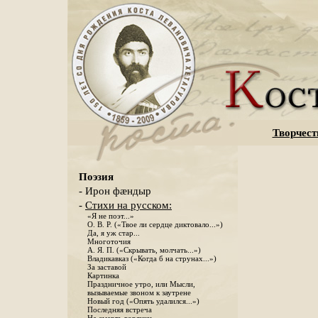
Творчест
Поэзия
- Ирон фæндыр
-
Стихи на русском:
«Я не поэт...»
О. В. Р. («Твое ли сердце диктовало...»)
Да, я уж стар...
Многоточия
А. Я. П. («Скрывать, молчать...»)
Владикавказ («Когда б на струнах...»)
За заставой
Картинка
Праздничное утро, или Мысли,
вызываемые звоном к заутрене
Новый год («Опять удалился...»)
Последняя встреча