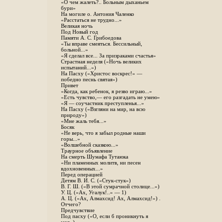
«О чем жалеть?.. Больным дыханьем
бури»
На могиле о. Антония Чаленко
«Расстаться не трудно...»
Великая ночь
Под Новый год
Памяти А. С. Грибоедова
«Ты вправе смеяться. Бессильный,
больной...»
«Я сделал все... За призраками счастья»
Страстная неделя («Ночь великих
испытаний...»)
На Пасху («Христос воскрес!» —
победно песнь святая»)
Привет
«Когда, как ребенок, я резво играю...»
«Есть чувство,— его разгадать не умею»
«Я — соучастник преступленья...»
На Пасху («Взгляни на мир, на всю
природу»)
«Мне жаль тебя...»
Босяк
«Не верь, что я забыл родные наши
горы...»
«Волшебной сказкою...»
Траурное объявление
На смерть Шумафа Тутаюка
«Ни пламенных молитв, ни песен
вдохновенных...»
Перед операцией
Детям В. И. С. («Стук-стук»)
В. Г. Ш. («В этой сумрачной столице...»)
У. Ц. («Ах, Угалук!..» — 1)
А. Ц. («Ах, Алмахсид! Ах, Алмахсид!») .
Отчего?
Предчувствие
Под пасху («О, если б проникнуть я