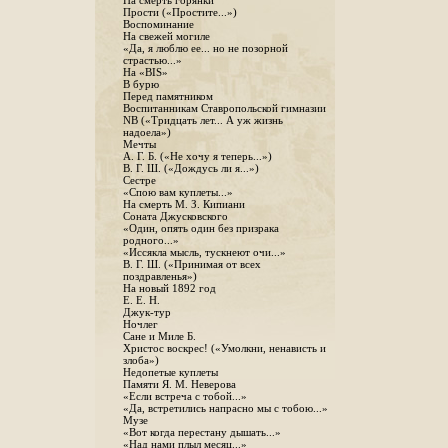
На смерть горянки
Прости («Простите...»)
Воспоминание
На свежей могиле
«Да, я люблю ее... но не позорной
страстью...»
На «BIS»
В бурю
Перед памятником
Воспитанникам Ставропольской гимназии
NB («Тридцать лет... А уж жизнь
надоела»)
Мечты
А. Г. Б. («Не хочу я теперь...»)
В. Г. Ш. («Дождусь ли я...»)
Сестре
«Спою вам куплеты...»
На смерть М. З. Кипиани
Соната Джусковского
«Один, опять один без призрака
родного...»
«Иссякла мысль, тускнеют очи...»
В. Г. Ш. («Принимая от всех
поздравленья»)
На новый 1892 год
Е. Е. Н.
Джук-тур
Ночлег
Сане и Миле Б.
Христос воскрес! («Умолкни, ненависть и
злоба»)
Недопетые куплеты
Памяти Я. М. Неверова
«Если встреча с тобой...»
«Да, встретились напрасно мы с тобою...»
Музе
«Вот когда перестану дышать...»
«Над нами плыл месяц...»