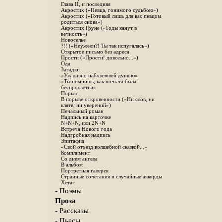
Глава II, и последняя
Акростих («Певца, гонимого судьбою»)
Акростих («Готовый лишь для вас певцом
родиться снова»)
Акростих Груне («Годы канут в
вечность»)
Новоселье
?!! («Неужели?! Ты так испугалась»)
Открытое письмо без адреса
Прости («Прости! довольно...»)
Ода
Загадки
«Уж давно наболевшей душою»
«Ты помнишь, как ночь та была
беспросветна»
Порыв
В порыве откровенности («Ни слов, ни
клятв, ни уверений»)
Печальный роман
Надпись на карточке
N+N+N, или 2N+N
Встреча Нового года
Надгробная надпись
Эпитафия
«Свой отъезд волшебной сказкой...»
Комплимент
Со днем ангела
В альбом
Портретная галерея
Странные сочетания и случайные аккорды
Хетаг
- Поэмы
Проза
- Рассказы
- Пьесы