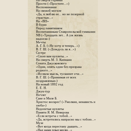
На смерть горянки
Прости («Простите...»)
Воспоминание
На свежей могиле
«Да, я люблю ее... но не позорной
страстью...»
На «BIS»
В бурю
Перед памятником
Воспитанникам Ставропольской гимназии
NB («Тридцать лет... А уж жизнь
надоела»)
Мечты
А. Г. Б. («Не хочу я теперь...»)
В. Г. Ш. («Дождусь ли я...»)
Сестре
«Спою вам куплеты...»
На смерть М. З. Кипиани
Соната Джусковского
«Один, опять один без призрака
родного...»
«Иссякла мысль, тускнеют очи...»
В. Г. Ш. («Принимая от всех
поздравленья»)
На новый 1892 год
Е. Е. Н.
Джук-тур
Ночлег
Сане и Миле Б.
Христос воскрес! («Умолкни, ненависть и
злоба»)
Недопетые куплеты
Памяти Я. М. Неверова
«Если встреча с тобой...»
«Да, встретились напрасно мы с тобою...»
Музе
«Вот когда перестану дышать...»
«Над нами плыл месяц...»