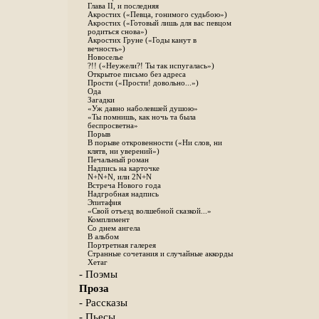
Глава II, и последняя
Акростих («Певца, гонимого судьбою»)
Акростих («Готовый лишь для вас певцом
родиться снова»)
Акростих Груне («Годы канут в
вечность»)
Новоселье
?!! («Неужели?! Ты так испугалась»)
Открытое письмо без адреса
Прости («Прости! довольно...»)
Ода
Загадки
«Уж давно наболевшей душою»
«Ты помнишь, как ночь та была
беспросветна»
Порыв
В порыве откровенности («Ни слов, ни
клятв, ни уверений»)
Печальный роман
Надпись на карточке
N+N+N, или 2N+N
Встреча Нового года
Надгробная надпись
Эпитафия
«Свой отъезд волшебной сказкой...»
Комплимент
Со днем ангела
В альбом
Портретная галерея
Странные сочетания и случайные аккорды
Хетаг
- Поэмы
Проза
- Рассказы
- Пьесы