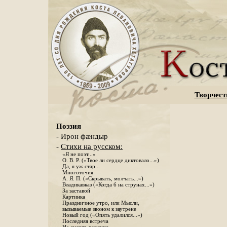
Творчест
Поэзия
- Ирон фæндыр
-
Стихи на русском:
«Я не поэт...»
О. В. Р. («Твое ли сердце диктовало...»)
Да, я уж стар...
Многоточия
А. Я. П. («Скрывать, молчать...»)
Владикавказ («Когда б на струнах...»)
За заставой
Картинка
Праздничное утро, или Мысли,
вызываемые звоном к заутрене
Новый год («Опять удалился...»)
Последняя встреча