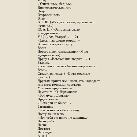
мог»)
«Угнетенным, бедным»
Дипломатическая нота
Этюд
Откровенность
Вите
B. Г. Ш. («Разлука тяжела, мучительно
изгнанье»)
Ю. А. Ц. («Одно лишь слово
«поздравляю»)
У. Ц. («Ах, Угалук!..» — 2)
«Здесь, над самым морем...»
В решительную минуту
Весна
Новогодние поздравления («Муза
вздорная моя»)
Другу ( «Невозможно творить...» )
Развязка
«Все, чем хотелось бы мне поделиться с
Вами»
Страстная неделя ( «В эти мрачные
дни...» )
Друзьям-приятелям и всем, кто надоедает
мне слезоточивыми советами
Условное предложение
Памяти М. Ю. Лермонтова
«Вот муза у Дарьяла»
Предложение
«Я смерти не боюсь...»
Завещание
Зигзаги мысли в бессонницу
Поэту-мечтателю
«Нет, тебя уж никто не заменит...»
Песнь раба
Песня
Портрет
Исповедь
А. А. Ц.