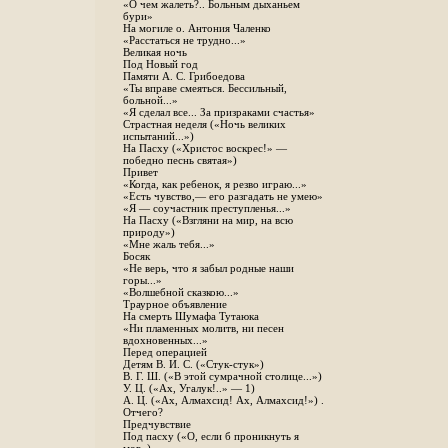
«О чем жалеть?.. Больным дыханьем
бури»
На могиле о. Антония Чаленко
«Расстаться не трудно...»
Великая ночь
Под Новый год
Памяти А. С. Грибоедова
«Ты вправе смеяться. Бессильный,
больной...»
«Я сделал все... За призраками счастья»
Страстная неделя («Ночь великих
испытаний...»)
На Пасху («Христос воскрес!» —
победно песнь святая»)
Привет
«Когда, как ребенок, я резво играю...»
«Есть чувство,— его разгадать не умею»
«Я — соучастник преступленья...»
На Пасху («Взгляни на мир, на всю
природу»)
«Мне жаль тебя...»
Босяк
«Не верь, что я забыл родные наши
горы...»
«Волшебной сказкою...»
Траурное объявление
На смерть Шумафа Тутаюка
«Ни пламенных молитв, ни песен
вдохновенных...»
Перед операцией
Детям В. И. С. («Стук-стук»)
В. Г. Ш. («В этой сумрачной столице...»)
У. Ц. («Ах, Угалук!..» — 1)
А. Ц. («Ах, Алмахсид! Ах, Алмахсид!») .
Отчего?
Предчувствие
Под пасху («О, если б проникнуть я