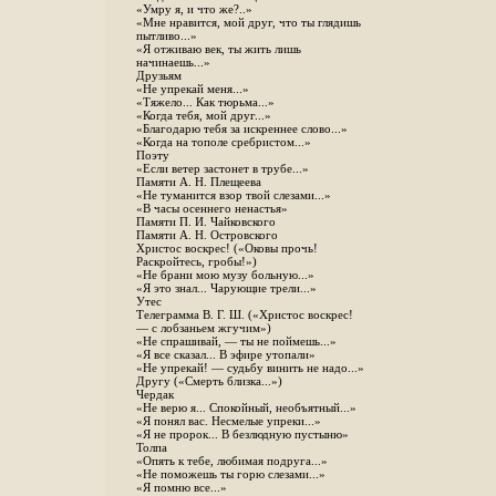
«Умру я, и что же?..»
«Мне нравится, мой друг, что ты глядишь
пытливо...»
«Я отживаю век, ты жить лишь
начинаешь...»
Друзьям
«Не упрекай меня...»
«Тяжело... Как тюрьма...»
«Когда тебя, мой друг...»
«Благодарю тебя за искреннее слово...»
«Когда на тополе сребристом...»
Поэту
«Если ветер застонет в трубе...»
Памяти А. Н. Плещеева
«Не туманится взор твой слезами...»
«В часы осеннего ненастья»
Памяти П. И. Чайковского
Памяти А. Н. Островского
Христос воскрес! («Оковы прочь!
Раскройтесь, гробы!»)
«Не брани мою музу больную...»
«Я это знал... Чарующие трели...»
Утес
Телеграмма В. Г. Ш. («Христос воскрес!
— с лобзаньем жгучим»)
«Не спрашивай, — ты не поймешь...»
«Я все сказал... В эфире утопали»
«Не упрекай! — судьбу винить не надо...»
Другу («Смерть близка...»)
Чердак
«Не верю я... Спокойный, необъятный...»
«Я понял вас. Несмелые упреки...»
«Я не пророк... В безлюдную пустыню»
Толпа
«Опять к тебе, любимая подруга...»
«Не поможешь ты горю слезами...»
«Я помню все...»