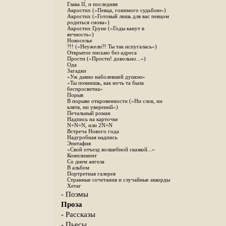
Глава II, и последняя
Акростих («Певца, гонимого судьбою»)
Акростих («Готовый лишь для вас певцом
родиться снова»)
Акростих Груне («Годы канут в
вечность»)
Новоселье
?!! («Неужели?! Ты так испугалась»)
Открытое письмо без адреса
Прости («Прости! довольно...»)
Ода
Загадки
«Уж давно наболевшей душою»
«Ты помнишь, как ночь та была
беспросветна»
Порыв
В порыве откровенности («Ни слов, ни
клятв, ни уверений»)
Печальный роман
Надпись на карточке
N+N+N, или 2N+N
Встреча Нового года
Надгробная надпись
Эпитафия
«Свой отъезд волшебной сказкой...»
Комплимент
Со днем ангела
В альбом
Портретная галерея
Странные сочетания и случайные аккорды
Хетаг
- Поэмы
Проза
- Рассказы
- Пьесы