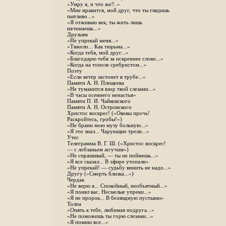
«Умру я, и что же?..»
«Мне нравится, мой друг, что ты глядишь
пытливо...»
«Я отживаю век, ты жить лишь
начинаешь...»
Друзьям
«Не упрекай меня...»
«Тяжело... Как тюрьма...»
«Когда тебя, мой друг...»
«Благодарю тебя за искреннее слово...»
«Когда на тополе сребристом...»
Поэту
«Если ветер застонет в трубе...»
Памяти А. Н. Плещеева
«Не туманится взор твой слезами...»
«В часы осеннего ненастья»
Памяти П. И. Чайковского
Памяти А. Н. Островского
Христос воскрес! («Оковы прочь!
Раскройтесь, гробы!»)
«Не брани мою музу больную...»
«Я это знал... Чарующие трели...»
Утес
Телеграмма В. Г. Ш. («Христос воскрес!
— с лобзаньем жгучим»)
«Не спрашивай, — ты не поймешь...»
«Я все сказал... В эфире утопали»
«Не упрекай! — судьбу винить не надо...»
Другу («Смерть близка...»)
Чердак
«Не верю я... Спокойный, необъятный...»
«Я понял вас. Несмелые упреки...»
«Я не пророк... В безлюдную пустыню»
Толпа
«Опять к тебе, любимая подруга...»
«Не поможешь ты горю слезами...»
«Я помню все...»