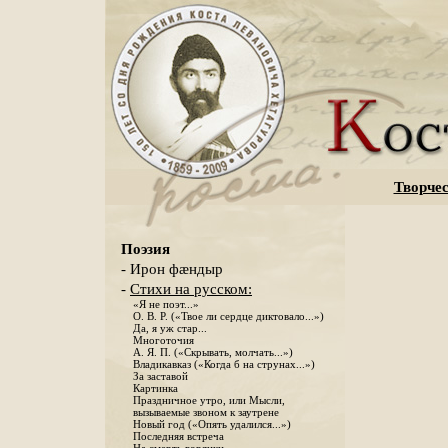
Творчес
Поэзия
- Ирон фæндыр
-
Стихи на русском:
«Я не поэт...»
О. В. Р. («Твое ли сердце диктовало...»)
Да, я уж стар...
Многоточия
А. Я. П. («Скрывать, молчать...»)
Владикавказ («Когда б на струнах...»)
За заставой
Картинка
Праздничное утро, или Мысли,
вызываемые звоном к заутрене
Новый год («Опять удалился...»)
Последняя встреча