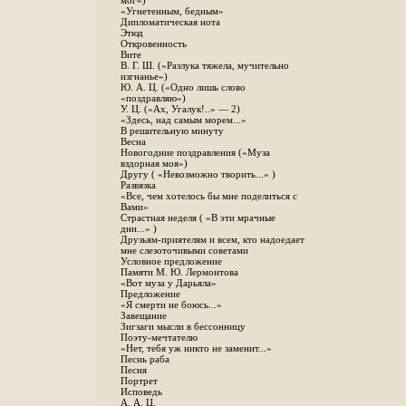
мог»)
«Угнетенным, бедным»
Дипломатическая нота
Этюд
Откровенность
Вите
B. Г. Ш. («Разлука тяжела, мучительно
изгнанье»)
Ю. А. Ц. («Одно лишь слово
«поздравляю»)
У. Ц. («Ах, Угалук!..» — 2)
«Здесь, над самым морем...»
В решительную минуту
Весна
Новогодние поздравления («Муза
вздорная моя»)
Другу ( «Невозможно творить...» )
Развязка
«Все, чем хотелось бы мне поделиться с
Вами»
Страстная неделя ( «В эти мрачные
дни...» )
Друзьям-приятелям и всем, кто надоедает
мне слезоточивыми советами
Условное предложение
Памяти М. Ю. Лермонтова
«Вот муза у Дарьяла»
Предложение
«Я смерти не боюсь...»
Завещание
Зигзаги мысли в бессонницу
Поэту-мечтателю
«Нет, тебя уж никто не заменит...»
Песнь раба
Песня
Портрет
Исповедь
А. А. Ц.