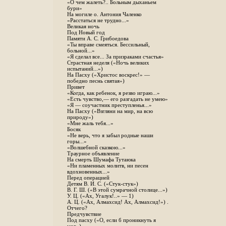
«О чем жалеть?.. Больным дыханьем
бури»
На могиле о. Антония Чаленко
«Расстаться не трудно...»
Великая ночь
Под Новый год
Памяти А. С. Грибоедова
«Ты вправе смеяться. Бессильный,
больной...»
«Я сделал все... За призраками счастья»
Страстная неделя («Ночь великих
испытаний...»)
На Пасху («Христос воскрес!» —
победно песнь святая»)
Привет
«Когда, как ребенок, я резво играю...»
«Есть чувство,— его разгадать не умею»
«Я — соучастник преступленья...»
На Пасху («Взгляни на мир, на всю
природу»)
«Мне жаль тебя...»
Босяк
«Не верь, что я забыл родные наши
горы...»
«Волшебной сказкою...»
Траурное объявление
На смерть Шумафа Тутаюка
«Ни пламенных молитв, ни песен
вдохновенных...»
Перед операцией
Детям В. И. С. («Стук-стук»)
В. Г. Ш. («В этой сумрачной столице...»)
У. Ц. («Ах, Угалук!..» — 1)
А. Ц. («Ах, Алмахсид! Ах, Алмахсид!») .
Отчего?
Предчувствие
Под пасху («О, если б проникнуть я