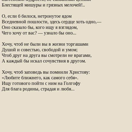
Блестящей мишуры и грязных мелочей!..

О, если б билося, нетронутое ядом

Вседневной пошлости, здесь сердце хоть одно,— 

Оно сказало бы, кого ищу я взглядом,

Чего хочу от вас? — узнало бы оно...

Хочу, чтоб не были вы в жизни торгашами

Душой и совестью, свободой и умом;

Чтоб друг на друга вы смотрели не врагами,

А каждый бы искал сочувствия в другом.

Хочу, чтоб заповедь вы помнили Христову:

«Любите ближнего, как самого себя».

Ищу готового пойти с ним на Голгофу

Для блага родины, страдая и любя...
