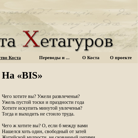
тво Коста
Переводы и ...
О Коста
О проекте
На «BIS»
Чего хотите вы? Ужели развлеченья?

Ужель пустой тоски и праздности года

Хотите искупить минутой увлеченья?

Тогда и выходить не стоило труда.

Чего ж хотите вы? О, если б между вами

Нашелся хоть один, свободный от затей

Житейской мудрости, не скованный цепями
