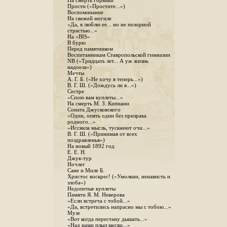
На смерть горянки
Прости («Простите...»)
Воспоминание
На свежей могиле
«Да, я люблю ее... но не позорной
страстью...»
На «BIS»
В бурю
Перед памятником
Воспитанникам Ставропольской гимназии
NB («Тридцать лет... А уж жизнь
надоела»)
Мечты
А. Г. Б. («Не хочу я теперь...»)
В. Г. Ш. («Дождусь ли я...»)
Сестре
«Спою вам куплеты...»
На смерть М. З. Кипиани
Соната Джусковского
«Один, опять один без призрака
родного...»
«Иссякла мысль, тускнеют очи...»
В. Г. Ш. («Принимая от всех
поздравленья»)
На новый 1892 год
Е. Е. Н.
Джук-тур
Ночлег
Сане и Миле Б.
Христос воскрес! («Умолкни, ненависть и
злоба»)
Недопетые куплеты
Памяти Я. М. Неверова
«Если встреча с тобой...»
«Да, встретились напрасно мы с тобою...»
Музе
«Вот когда перестану дышать...»
«Над нами плыл месяц...»