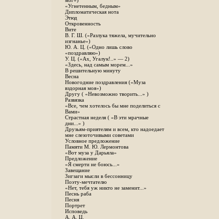
мог»)
«Угнетенным, бедным»
Дипломатическая нота
Этюд
Откровенность
Вите
B. Г. Ш. («Разлука тяжела, мучительно
изгнанье»)
Ю. А. Ц. («Одно лишь слово
«поздравляю»)
У. Ц. («Ах, Угалук!..» — 2)
«Здесь, над самым морем...»
В решительную минуту
Весна
Новогодние поздравления («Муза
вздорная моя»)
Другу ( «Невозможно творить...» )
Развязка
«Все, чем хотелось бы мне поделиться с
Вами»
Страстная неделя ( «В эти мрачные
дни...» )
Друзьям-приятелям и всем, кто надоедает
мне слезоточивыми советами
Условное предложение
Памяти М. Ю. Лермонтова
«Вот муза у Дарьяла»
Предложение
«Я смерти не боюсь...»
Завещание
Зигзаги мысли в бессонницу
Поэту-мечтателю
«Нет, тебя уж никто не заменит...»
Песнь раба
Песня
Портрет
Исповедь
А. А. Ц.