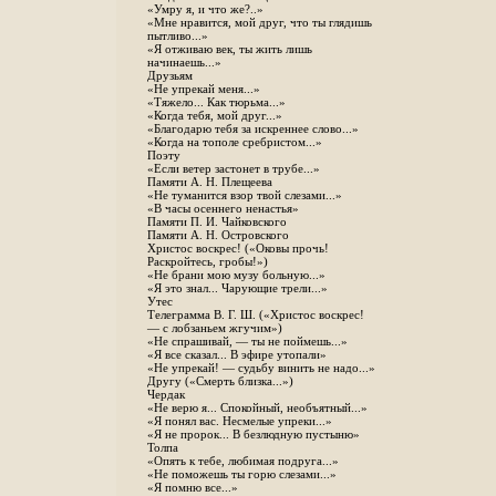
«Умру я, и что же?..»
«Мне нравится, мой друг, что ты глядишь
пытливо...»
«Я отживаю век, ты жить лишь
начинаешь...»
Друзьям
«Не упрекай меня...»
«Тяжело... Как тюрьма...»
«Когда тебя, мой друг...»
«Благодарю тебя за искреннее слово...»
«Когда на тополе сребристом...»
Поэту
«Если ветер застонет в трубе...»
Памяти А. Н. Плещеева
«Не туманится взор твой слезами...»
«В часы осеннего ненастья»
Памяти П. И. Чайковского
Памяти А. Н. Островского
Христос воскрес! («Оковы прочь!
Раскройтесь, гробы!»)
«Не брани мою музу больную...»
«Я это знал... Чарующие трели...»
Утес
Телеграмма В. Г. Ш. («Христос воскрес!
— с лобзаньем жгучим»)
«Не спрашивай, — ты не поймешь...»
«Я все сказал... В эфире утопали»
«Не упрекай! — судьбу винить не надо...»
Другу («Смерть близка...»)
Чердак
«Не верю я... Спокойный, необъятный...»
«Я понял вас. Несмелые упреки...»
«Я не пророк... В безлюдную пустыню»
Толпа
«Опять к тебе, любимая подруга...»
«Не поможешь ты горю слезами...»
«Я помню все...»