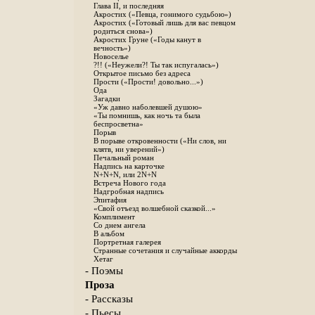
Глава II, и последняя
Акростих («Певца, гонимого судьбою»)
Акростих («Готовый лишь для вас певцом
родиться снова»)
Акростих Груне («Годы канут в
вечность»)
Новоселье
?!! («Неужели?! Ты так испугалась»)
Открытое письмо без адреса
Прости («Прости! довольно...»)
Ода
Загадки
«Уж давно наболевшей душою»
«Ты помнишь, как ночь та была
беспросветна»
Порыв
В порыве откровенности («Ни слов, ни
клятв, ни уверений»)
Печальный роман
Надпись на карточке
N+N+N, или 2N+N
Встреча Нового года
Надгробная надпись
Эпитафия
«Свой отъезд волшебной сказкой...»
Комплимент
Со днем ангела
В альбом
Портретная галерея
Странные сочетания и случайные аккорды
Хетаг
- Поэмы
Проза
- Рассказы
- Пьесы