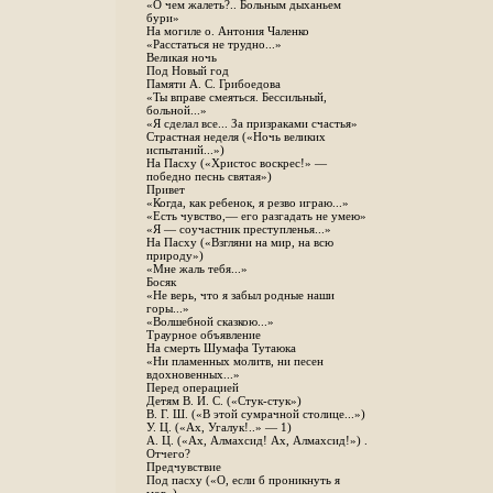
«О чем жалеть?.. Больным дыханьем
бури»
На могиле о. Антония Чаленко
«Расстаться не трудно...»
Великая ночь
Под Новый год
Памяти А. С. Грибоедова
«Ты вправе смеяться. Бессильный,
больной...»
«Я сделал все... За призраками счастья»
Страстная неделя («Ночь великих
испытаний...»)
На Пасху («Христос воскрес!» —
победно песнь святая»)
Привет
«Когда, как ребенок, я резво играю...»
«Есть чувство,— его разгадать не умею»
«Я — соучастник преступленья...»
На Пасху («Взгляни на мир, на всю
природу»)
«Мне жаль тебя...»
Босяк
«Не верь, что я забыл родные наши
горы...»
«Волшебной сказкою...»
Траурное объявление
На смерть Шумафа Тутаюка
«Ни пламенных молитв, ни песен
вдохновенных...»
Перед операцией
Детям В. И. С. («Стук-стук»)
В. Г. Ш. («В этой сумрачной столице...»)
У. Ц. («Ах, Угалук!..» — 1)
А. Ц. («Ах, Алмахсид! Ах, Алмахсид!») .
Отчего?
Предчувствие
Под пасху («О, если б проникнуть я