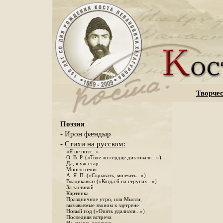
Творчес
Поэзия
- Ирон фæндыр
-
Стихи на русском:
«Я не поэт...»
О. В. Р. («Твое ли сердце диктовало...»)
Да, я уж стар...
Многоточия
А. Я. П. («Скрывать, молчать...»)
Владикавказ («Когда б на струнах...»)
За заставой
Картинка
Праздничное утро, или Мысли,
вызываемые звоном к заутрене
Новый год («Опять удалился...»)
Последняя встреча