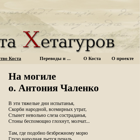
тво Коста
Переводы и ...
О Коста
О проекте
На могиле
о. Антония Чаленко
В эти тяжелые дни испытанья,

Скорби народной, всемирных утрат,

Стынет невольно слеза состраданья,

Стоны беспомощно глохнут, молчат...

Там, где подобно безбрежному морю

Глухо народная льется печаль,
