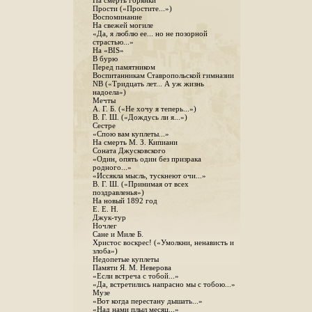
На смерть горянки
Прости («Простите...»)
Воспоминание
На свежей могиле
«Да, я люблю ее... но не позорной
страстью...»
На «BIS»
В бурю
Перед памятником
Воспитанникам Ставропольской гимназии
NB («Тридцать лет... А уж жизнь
надоела»)
Мечты
А. Г. Б. («Не хочу я теперь...»)
В. Г. Ш. («Дождусь ли я...»)
Сестре
«Спою вам куплеты...»
На смерть М. З. Кипиани
Соната Джусковского
«Один, опять один без призрака
родного...»
«Иссякла мысль, тускнеют очи...»
В. Г. Ш. («Принимая от всех
поздравленья»)
На новый 1892 год
Е. Е. Н.
Джук-тур
Ночлег
Сане и Миле Б.
Христос воскрес! («Умолкни, ненависть и
злоба»)
Недопетые куплеты
Памяти Я. М. Неверова
«Если встреча с тобой...»
«Да, встретились напрасно мы с тобою...»
Музе
«Вот когда перестану дышать...»
«Над нами плыл месяц...»