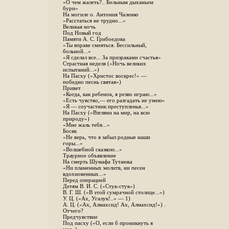
«О чем жалеть?.. Больным дыханьем
бури»
На могиле о. Антония Чаленко
«Расстаться не трудно...»
Великая ночь
Под Новый год
Памяти А. С. Грибоедова
«Ты вправе смеяться. Бессильный,
больной...»
«Я сделал все... За призраками счастья»
Страстная неделя («Ночь великих
испытаний...»)
На Пасху («Христос воскрес!» —
победно песнь святая»)
Привет
«Когда, как ребенок, я резво играю...»
«Есть чувство,— его разгадать не умею»
«Я — соучастник преступленья...»
На Пасху («Взгляни на мир, на всю
природу»)
«Мне жаль тебя...»
Босяк
«Не верь, что я забыл родные наши
горы...»
«Волшебной сказкою...»
Траурное объявление
На смерть Шумафа Тутаюка
«Ни пламенных молитв, ни песен
вдохновенных...»
Перед операцией
Детям В. И. С. («Стук-стук»)
В. Г. Ш. («В этой сумрачной столице...»)
У. Ц. («Ах, Угалук!..» — 1)
А. Ц. («Ах, Алмахсид! Ах, Алмахсид!») .
Отчего?
Предчувствие
Под пасху («О, если б проникнуть я