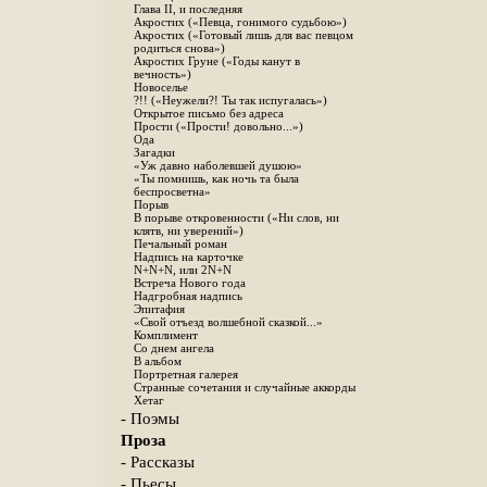
Глава II, и последняя
Акростих («Певца, гонимого судьбою»)
Акростих («Готовый лишь для вас певцом
родиться снова»)
Акростих Груне («Годы канут в
вечность»)
Новоселье
?!! («Неужели?! Ты так испугалась»)
Открытое письмо без адреса
Прости («Прости! довольно...»)
Ода
Загадки
«Уж давно наболевшей душою»
«Ты помнишь, как ночь та была
беспросветна»
Порыв
В порыве откровенности («Ни слов, ни
клятв, ни уверений»)
Печальный роман
Надпись на карточке
N+N+N, или 2N+N
Встреча Нового года
Надгробная надпись
Эпитафия
«Свой отъезд волшебной сказкой...»
Комплимент
Со днем ангела
В альбом
Портретная галерея
Странные сочетания и случайные аккорды
Хетаг
- Поэмы
Проза
- Рассказы
- Пьесы