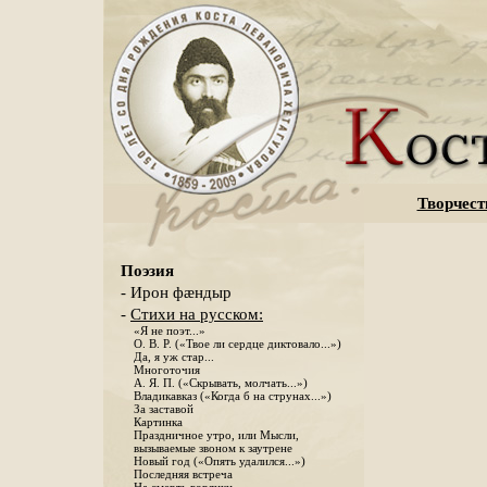
Творчест
Поэзия
- Ирон фæндыр
-
Стихи на русском:
«Я не поэт...»
О. В. Р. («Твое ли сердце диктовало...»)
Да, я уж стар...
Многоточия
А. Я. П. («Скрывать, молчать...»)
Владикавказ («Когда б на струнах...»)
За заставой
Картинка
Праздничное утро, или Мысли,
вызываемые звоном к заутрене
Новый год («Опять удалился...»)
Последняя встреча