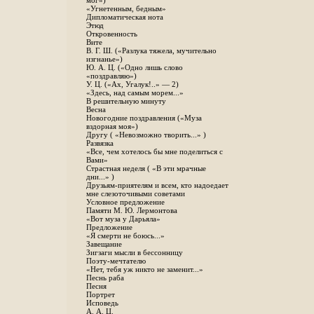
мог»)
«Угнетенным, бедным»
Дипломатическая нота
Этюд
Откровенность
Вите
B. Г. Ш. («Разлука тяжела, мучительно
изгнанье»)
Ю. А. Ц. («Одно лишь слово
«поздравляю»)
У. Ц. («Ах, Угалук!..» — 2)
«Здесь, над самым морем...»
В решительную минуту
Весна
Новогодние поздравления («Муза
вздорная моя»)
Другу ( «Невозможно творить...» )
Развязка
«Все, чем хотелось бы мне поделиться с
Вами»
Страстная неделя ( «В эти мрачные
дни...» )
Друзьям-приятелям и всем, кто надоедает
мне слезоточивыми советами
Условное предложение
Памяти М. Ю. Лермонтова
«Вот муза у Дарьяла»
Предложение
«Я смерти не боюсь...»
Завещание
Зигзаги мысли в бессонницу
Поэту-мечтателю
«Нет, тебя уж никто не заменит...»
Песнь раба
Песня
Портрет
Исповедь
А. А. Ц.