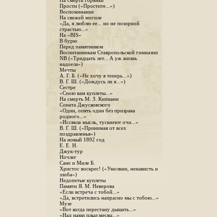
На смерть горянки
Прости («Простите...»)
Воспоминание
На свежей могиле
«Да, я люблю ее... но не позорной
страстью...»
На «BIS»
В бурю
Перед памятником
Воспитанникам Ставропольской гимназии
NB («Тридцать лет... А уж жизнь
надоела»)
Мечты
А. Г. Б. («Не хочу я теперь...»)
В. Г. Ш. («Дождусь ли я...»)
Сестре
«Спою вам куплеты...»
На смерть М. З. Кипиани
Соната Джусковского
«Один, опять один без призрака
родного...»
«Иссякла мысль, тускнеют очи...»
В. Г. Ш. («Принимая от всех
поздравленья»)
На новый 1892 год
Е. Е. Н.
Джук-тур
Ночлег
Сане и Миле Б.
Христос воскрес! («Умолкни, ненависть и
злоба»)
Недопетые куплеты
Памяти Я. М. Неверова
«Если встреча с тобой...»
«Да, встретились напрасно мы с тобою...»
Музе
«Вот когда перестану дышать...»
«Над нами плыл месяц...»