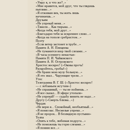
«Умру я, и что же?..»
«Мне нравится, мой друг, что ты глядишь
пытливо...»
«Я отживаю век, ты жить лишь
начинаешь...»
Друзьям
«Не упрекай меня...»
«Тяжело... Как тюрьма...»
«Когда тебя, мой друг...»
«Благодарю тебя за искреннее слово...»
«Когда на тополе сребристом...»
Поэту
«Если ветер застонет в трубе...»
Памяти А. Н. Плещеева
«Не туманится взор твой слезами...»
«В часы осеннего ненастья»
Памяти П. И. Чайковского
Памяти А. Н. Островского
Христос воскрес! («Оковы прочь!
Раскройтесь, гробы!»)
«Не брани мою музу больную...»
«Я это знал... Чарующие трели...»
Утес
Телеграмма В. Г. Ш. («Христос воскрес!
— с лобзаньем жгучим»)
«Не спрашивай, — ты не поймешь...»
«Я все сказал... В эфире утопали»
«Не упрекай! — судьбу винить не надо...»
Другу («Смерть близка...»)
Чердак
«Не верю я... Спокойный, необъятный...»
«Я понял вас. Несмелые упреки...»
«Я не пророк... В безлюдную пустыню»
Толпа
«Опять к тебе, любимая подруга...»
«Не поможешь ты горю слезами...»
«Я помню все...»