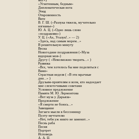
мог»)
«Угнетенным, бедным»
Дипломатическая нота
Этюд
Откровенность
Вите
B. Г. Ш. («Разлука тяжела, мучительно
изгнанье»)
Ю. А. Ц. («Одно лишь слово
«поздравляю»)
У. Ц. («Ах, Угалук!..» — 2)
«Здесь, над самым морем...»
В решительную минуту
Весна
Новогодние поздравления («Муза
вздорная моя»)
Другу ( «Невозможно творить...» )
Развязка
«Все, чем хотелось бы мне поделиться с
Вами»
Страстная неделя ( «В эти мрачные
дни...» )
Друзьям-приятелям и всем, кто надоедает
мне слезоточивыми советами
Условное предложение
Памяти М. Ю. Лермонтова
«Вот муза у Дарьяла»
Предложение
«Я смерти не боюсь...»
Завещание
Зигзаги мысли в бессонницу
Поэту-мечтателю
«Нет, тебя уж никто не заменит...»
Песнь раба
Песня
Портрет
Исповедь
А. А. Ц.