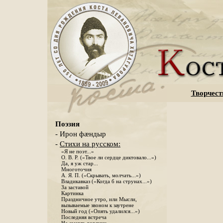
Творчест
Поэзия
- Ирон фæндыр
-
Стихи на русском:
«Я не поэт...»
О. В. Р. («Твое ли сердце диктовало...»)
Да, я уж стар...
Многоточия
А. Я. П. («Скрывать, молчать...»)
Владикавказ («Когда б на струнах...»)
За заставой
Картинка
Праздничное утро, или Мысли,
вызываемые звоном к заутрене
Новый год («Опять удалился...»)
Последняя встреча