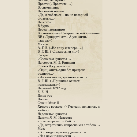
На смерть горянки
Прости («Простите...»)
Воспоминание
На свежей могиле
«Да, я люблю ее... но не позорной
страстью...»
На «BIS»
В бурю
Перед памятником
Воспитанникам Ставропольской гимназии
NB («Тридцать лет... А уж жизнь
надоела»)
Мечты
А. Г. Б. («Не хочу я теперь...»)
В. Г. Ш. («Дождусь ли я...»)
Сестре
«Спою вам куплеты...»
На смерть М. З. Кипиани
Соната Джусковского
«Один, опять один без призрака
родного...»
«Иссякла мысль, тускнеют очи...»
В. Г. Ш. («Принимая от всех
поздравленья»)
На новый 1892 год
Е. Е. Н.
Джук-тур
Ночлег
Сане и Миле Б.
Христос воскрес! («Умолкни, ненависть и
злоба»)
Недопетые куплеты
Памяти Я. М. Неверова
«Если встреча с тобой...»
«Да, встретились напрасно мы с тобою...»
Музе
«Вот когда перестану дышать...»
«Над нами плыл месяц...»