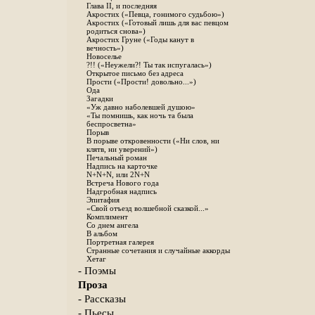
Глава II, и последняя
Акростих («Певца, гонимого судьбою»)
Акростих («Готовый лишь для вас певцом
родиться снова»)
Акростих Груне («Годы канут в
вечность»)
Новоселье
?!! («Неужели?! Ты так испугалась»)
Открытое письмо без адреса
Прости («Прости! довольно...»)
Ода
Загадки
«Уж давно наболевшей душою»
«Ты помнишь, как ночь та была
беспросветна»
Порыв
В порыве откровенности («Ни слов, ни
клятв, ни уверений»)
Печальный роман
Надпись на карточке
N+N+N, или 2N+N
Встреча Нового года
Надгробная надпись
Эпитафия
«Свой отъезд волшебной сказкой...»
Комплимент
Со днем ангела
В альбом
Портретная галерея
Странные сочетания и случайные аккорды
Хетаг
- Поэмы
Проза
- Рассказы
- Пьесы