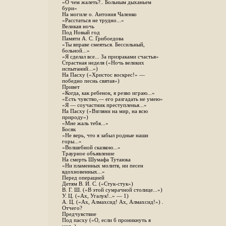
«О чем жалеть?.. Больным дыханьем
бури»
На могиле о. Антония Чаленко
«Расстаться не трудно...»
Великая ночь
Под Новый год
Памяти А. С. Грибоедова
«Ты вправе смеяться. Бессильный,
больной...»
«Я сделал все... За призраками счастья»
Страстная неделя («Ночь великих
испытаний...»)
На Пасху («Христос воскрес!» —
победно песнь святая»)
Привет
«Когда, как ребенок, я резво играю...»
«Есть чувство,— его разгадать не умею»
«Я — соучастник преступленья...»
На Пасху («Взгляни на мир, на всю
природу»)
«Мне жаль тебя...»
Босяк
«Не верь, что я забыл родные наши
горы...»
«Волшебной сказкою...»
Траурное объявление
На смерть Шумафа Тутаюка
«Ни пламенных молитв, ни песен
вдохновенных...»
Перед операцией
Детям В. И. С. («Стук-стук»)
В. Г. Ш. («В этой сумрачной столице...»)
У. Ц. («Ах, Угалук!..» — 1)
А. Ц. («Ах, Алмахсид! Ах, Алмахсид!») .
Отчего?
Предчувствие
Под пасху («О, если б проникнуть я