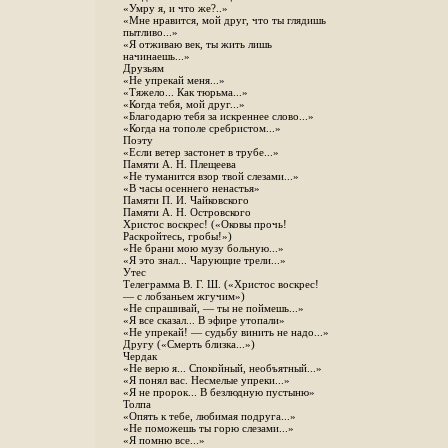
«Умру я, и что же?..»
«Мне нравится, мой друг, что ты глядишь
пытливо...»
«Я отживаю век, ты жить лишь
начинаешь...»
Друзьям
«Не упрекай меня...»
«Тяжело... Как тюрьма...»
«Когда тебя, мой друг...»
«Благодарю тебя за искреннее слово...»
«Когда на тополе сребристом...»
Поэту
«Если ветер застонет в трубе...»
Памяти А. Н. Плещеева
«Не туманится взор твой слезами...»
«В часы осеннего ненастья»
Памяти П. И. Чайковского
Памяти А. Н. Островского
Христос воскрес! («Оковы прочь!
Раскройтесь, гробы!»)
«Не брани мою музу больную...»
«Я это знал... Чарующие трели...»
Утес
Телеграмма В. Г. Ш. («Христос воскрес!
— с лобзаньем жгучим»)
«Не спрашивай, — ты не поймешь...»
«Я все сказал... В эфире утопали»
«Не упрекай! — судьбу винить не надо...»
Другу («Смерть близка...»)
Чердак
«Не верю я... Спокойный, необъятный...»
«Я понял вас. Несмелые упреки...»
«Я не пророк... В безлюдную пустыню»
Толпа
«Опять к тебе, любимая подруга...»
«Не поможешь ты горю слезами...»
«Я помню все...»