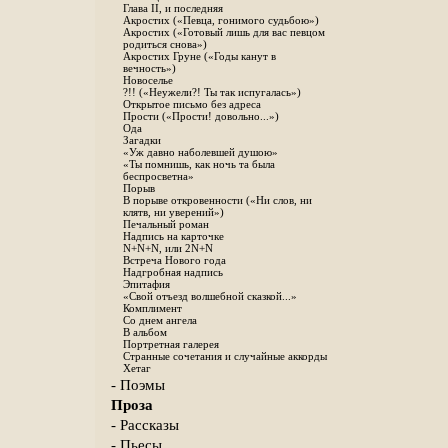
Глава II, и последняя
Акростих («Певца, гонимого судьбою»)
Акростих («Готовый лишь для вас певцом
родиться снова»)
Акростих Груне («Годы канут в
вечность»)
Новоселье
?!! («Неужели?! Ты так испугалась»)
Открытое письмо без адреса
Прости («Прости! довольно...»)
Ода
Загадки
«Уж давно наболевшей душою»
«Ты помнишь, как ночь та была
беспросветна»
Порыв
В порыве откровенности («Ни слов, ни
клятв, ни уверений»)
Печальный роман
Надпись на карточке
N+N+N, или 2N+N
Встреча Нового года
Надгробная надпись
Эпитафия
«Свой отъезд волшебной сказкой...»
Комплимент
Со днем ангела
В альбом
Портретная галерея
Странные сочетания и случайные аккорды
Хетаг
- Поэмы
Проза
- Рассказы
- Пьесы