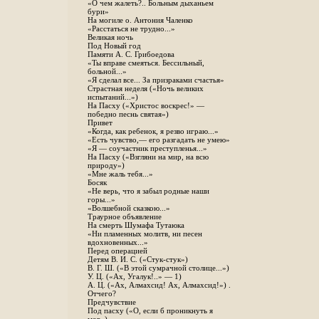
«О чем жалеть?.. Больным дыханьем
бури»
На могиле о. Антония Чаленко
«Расстаться не трудно...»
Великая ночь
Под Новый год
Памяти А. С. Грибоедова
«Ты вправе смеяться. Бессильный,
больной...»
«Я сделал все... За призраками счастья»
Страстная неделя («Ночь великих
испытаний...»)
На Пасху («Христос воскрес!» —
победно песнь святая»)
Привет
«Когда, как ребенок, я резво играю...»
«Есть чувство,— его разгадать не умею»
«Я — соучастник преступленья...»
На Пасху («Взгляни на мир, на всю
природу»)
«Мне жаль тебя...»
Босяк
«Не верь, что я забыл родные наши
горы...»
«Волшебной сказкою...»
Траурное объявление
На смерть Шумафа Тутаюка
«Ни пламенных молитв, ни песен
вдохновенных...»
Перед операцией
Детям В. И. С. («Стук-стук»)
В. Г. Ш. («В этой сумрачной столице...»)
У. Ц. («Ах, Угалук!..» — 1)
А. Ц. («Ах, Алмахсид! Ах, Алмахсид!») .
Отчего?
Предчувствие
Под пасху («О, если б проникнуть я