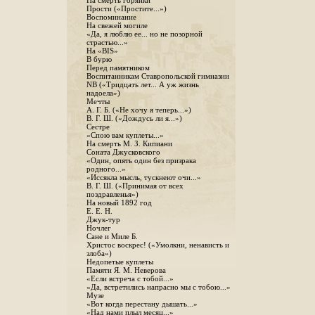
На смерть горянки
Прости («Простите...»)
Воспоминание
На свежей могиле
«Да, я люблю ее... но не позорной
страстью...»
На «BIS»
В бурю
Перед памятником
Воспитанникам Ставропольской гимназии
NB («Тридцать лет... А уж жизнь
надоела»)
Мечты
А. Г. Б. («Не хочу я теперь...»)
В. Г. Ш. («Дождусь ли я...»)
Сестре
«Спою вам куплеты...»
На смерть М. З. Кипиани
Соната Джусковского
«Один, опять один без призрака
родного...»
«Иссякла мысль, тускнеют очи...»
В. Г. Ш. («Принимая от всех
поздравленья»)
На новый 1892 год
Е. Е. Н.
Джук-тур
Ночлег
Сане и Миле Б.
Христос воскрес! («Умолкни, ненависть и
злоба»)
Недопетые куплеты
Памяти Я. М. Неверова
«Если встреча с тобой...»
«Да, встретились напрасно мы с тобою...»
Музе
«Вот когда перестану дышать...»
«Над нами плыл месяц...»