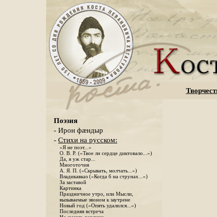
Творчест
Поэзия
- Ирон фæндыр
-
Стихи на русском:
«Я не поэт...»
О. В. Р. («Твое ли сердце диктовало...»)
Да, я уж стар...
Многоточия
А. Я. П. («Скрывать, молчать...»)
Владикавказ («Когда б на струнах...»)
За заставой
Картинка
Праздничное утро, или Мысли,
вызываемые звоном к заутрене
Новый год («Опять удалился...»)
Последняя встреча