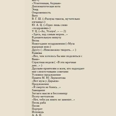
мог»)
«Угнетенным, бедным»
Дипломатическая нота
Этюд
Откровенность
Вите
B. Г. Ш. («Разлука тяжела, мучительно
изгнанье»)
Ю. А. Ц. («Одно лишь слово
«поздравляю»)
У. Ц. («Ах, Угалук!..» — 2)
«Здесь, над самым морем...»
В решительную минуту
Весна
Новогодние поздравления («Муза
вздорная моя»)
Другу ( «Невозможно творить...» )
Развязка
«Все, чем хотелось бы мне поделиться с
Вами»
Страстная неделя ( «В эти мрачные
дни...» )
Друзьям-приятелям и всем, кто надоедает
мне слезоточивыми советами
Условное предложение
Памяти М. Ю. Лермонтова
«Вот муза у Дарьяла»
Предложение
«Я смерти не боюсь...»
Завещание
Зигзаги мысли в бессонницу
Поэту-мечтателю
«Нет, тебя уж никто не заменит...»
Песнь раба
Песня
Портрет
Исповедь
А. А. Ц.