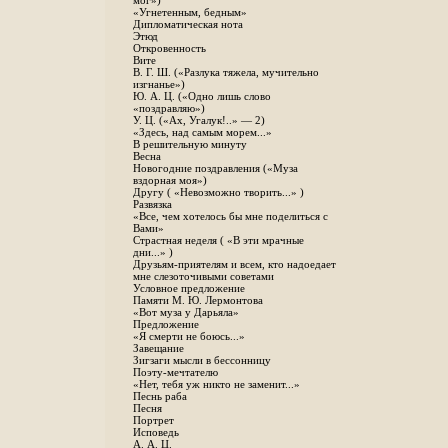
мог»)
«Угнетенным, бедным»
Дипломатическая нота
Этюд
Откровенность
Вите
B. Г. Ш. («Разлука тяжела, мучительно
изгнанье»)
Ю. А. Ц. («Одно лишь слово
«поздравляю»)
У. Ц. («Ах, Угалук!..» — 2)
«Здесь, над самым морем...»
В решительную минуту
Весна
Новогодние поздравления («Муза
вздорная моя»)
Другу ( «Невозможно творить...» )
Развязка
«Все, чем хотелось бы мне поделиться с
Вами»
Страстная неделя ( «В эти мрачные
дни...» )
Друзьям-приятелям и всем, кто надоедает
мне слезоточивыми советами
Условное предложение
Памяти М. Ю. Лермонтова
«Вот муза у Дарьяла»
Предложение
«Я смерти не боюсь...»
Завещание
Зигзаги мысли в бессонницу
Поэту-мечтателю
«Нет, тебя уж никто не заменит...»
Песнь раба
Песня
Портрет
Исповедь
А. А. Ц.