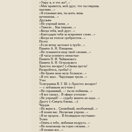
«Умру я, и что же?..»
«Мне нравится, мой друг, что ты глядишь
пытливо...»
«Я отживаю век, ты жить лишь
начинаешь...»
Друзьям
«Не упрекай меня...»
«Тяжело... Как тюрьма...»
«Когда тебя, мой друг...»
«Благодарю тебя за искреннее слово...»
«Когда на тополе сребристом...»
Поэту
«Если ветер застонет в трубе...»
Памяти А. Н. Плещеева
«Не туманится взор твой слезами...»
«В часы осеннего ненастья»
Памяти П. И. Чайковского
Памяти А. Н. Островского
Христос воскрес! («Оковы прочь!
Раскройтесь, гробы!»)
«Не брани мою музу больную...»
«Я это знал... Чарующие трели...»
Утес
Телеграмма В. Г. Ш. («Христос воскрес!
— с лобзаньем жгучим»)
«Не спрашивай, — ты не поймешь...»
«Я все сказал... В эфире утопали»
«Не упрекай! — судьбу винить не надо...»
Другу («Смерть близка...»)
Чердак
«Не верю я... Спокойный, необъятный...»
«Я понял вас. Несмелые упреки...»
«Я не пророк... В безлюдную пустыню»
Толпа
«Опять к тебе, любимая подруга...»
«Не поможешь ты горю слезами...»
«Я помню все...»