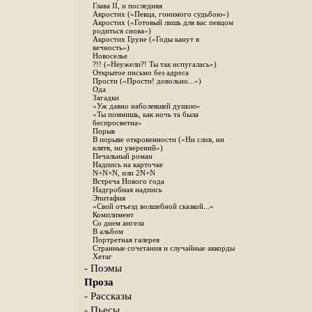
Глава II, и последняя
Акростих («Певца, гонимого судьбою»)
Акростих («Готовый лишь для вас певцом
родиться снова»)
Акростих Груне («Годы канут в
вечность»)
Новоселье
?!! («Неужели?! Ты так испугалась»)
Открытое письмо без адреса
Прости («Прости! довольно...»)
Ода
Загадки
«Уж давно наболевшей душою»
«Ты помнишь, как ночь та была
беспросветна»
Порыв
В порыве откровенности («Ни слов, ни
клятв, ни уверений»)
Печальный роман
Надпись на карточке
N+N+N, или 2N+N
Встреча Нового года
Надгробная надпись
Эпитафия
«Свой отъезд волшебной сказкой...»
Комплимент
Со днем ангела
В альбом
Портретная галерея
Странные сочетания и случайные аккорды
Хетаг
- Поэмы
Проза
- Рассказы
- Пьесы