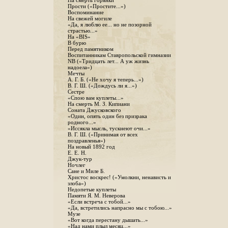
На смерть горянки
Прости («Простите...»)
Воспоминание
На свежей могиле
«Да, я люблю ее... но не позорной
страстью...»
На «BIS»
В бурю
Перед памятником
Воспитанникам Ставропольской гимназии
NB («Тридцать лет... А уж жизнь
надоела»)
Мечты
А. Г. Б. («Не хочу я теперь...»)
В. Г. Ш. («Дождусь ли я...»)
Сестре
«Спою вам куплеты...»
На смерть М. З. Кипиани
Соната Джусковского
«Один, опять один без призрака
родного...»
«Иссякла мысль, тускнеют очи...»
В. Г. Ш. («Принимая от всех
поздравленья»)
На новый 1892 год
Е. Е. Н.
Джук-тур
Ночлег
Сане и Миле Б.
Христос воскрес! («Умолкни, ненависть и
злоба»)
Недопетые куплеты
Памяти Я. М. Неверова
«Если встреча с тобой...»
«Да, встретились напрасно мы с тобою...»
Музе
«Вот когда перестану дышать...»
«Над нами плыл месяц...»