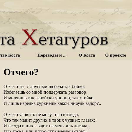
тво Коста
Переводы и ...
О Коста
О проекте
Отчего?
Отчего ты, с другими щебеча так бойко,

Избегаешь со мной поддержать разговор

И молчишь так геройски упорно, так стойко,

И лишь изредка буркнешь какой-нибудь вздор?..

Отчего уловить не могу того взгляда,

Что так манит других в твоих чудных глазах;

И всегда в них глядит на меня иль досада,

Иль тоска, или плохо скрываемый страх?
