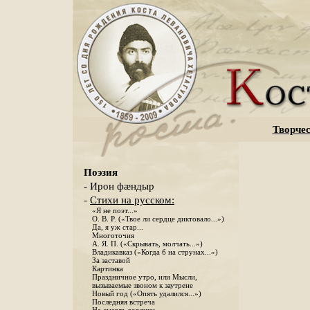
Творчес
Поэзия
- Ирон фæндыр
-
Стихи на русском:
«Я не поэт...»
О. В. Р. («Твое ли сердце диктовало...»)
Да, я уж стар...
Многоточия
А. Я. П. («Скрывать, молчать...»)
Владикавказ («Когда б на струнах...»)
За заставой
Картинка
Праздничное утро, или Мысли,
вызываемые звоном к заутрене
Новый год («Опять удалился...»)
Последняя встреча