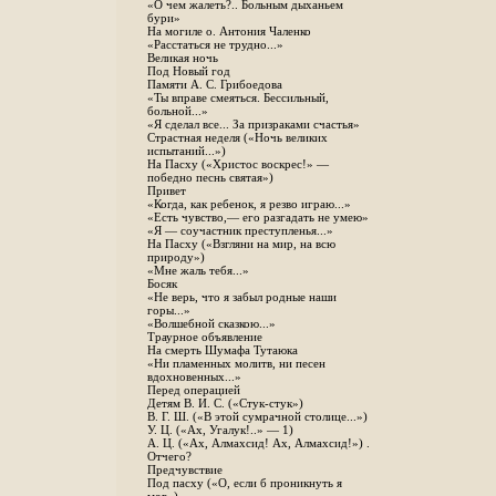
«О чем жалеть?.. Больным дыханьем
бури»
На могиле о. Антония Чаленко
«Расстаться не трудно...»
Великая ночь
Под Новый год
Памяти А. С. Грибоедова
«Ты вправе смеяться. Бессильный,
больной...»
«Я сделал все... За призраками счастья»
Страстная неделя («Ночь великих
испытаний...»)
На Пасху («Христос воскрес!» —
победно песнь святая»)
Привет
«Когда, как ребенок, я резво играю...»
«Есть чувство,— его разгадать не умею»
«Я — соучастник преступленья...»
На Пасху («Взгляни на мир, на всю
природу»)
«Мне жаль тебя...»
Босяк
«Не верь, что я забыл родные наши
горы...»
«Волшебной сказкою...»
Траурное объявление
На смерть Шумафа Тутаюка
«Ни пламенных молитв, ни песен
вдохновенных...»
Перед операцией
Детям В. И. С. («Стук-стук»)
В. Г. Ш. («В этой сумрачной столице...»)
У. Ц. («Ах, Угалук!..» — 1)
А. Ц. («Ах, Алмахсид! Ах, Алмахсид!») .
Отчего?
Предчувствие
Под пасху («О, если б проникнуть я