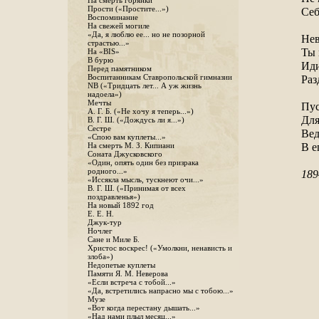
На смерть горянки
Прости («Простите...»)
Себ
Воспоминание
На свежей могиле
«Да, я люблю ее... но не позорной
Нев
страстью...»
Ты 
На «BIS»
В бурю
Иди
Перед памятником
Воспитанникам Ставропольской гимназии
Раз
NB («Тридцать лет... А уж жизнь
надоела»)
Мечты
Пус
А. Г. Б. («Не хочу я теперь...»)
Для
В. Г. Ш. («Дождусь ли я...»)
Сестре
Вед
«Спою вам куплеты...»
В е
На смерть М. З. Кипиани
Соната Джусковского
«Один, опять один без призрака
родного...»
189
«Иссякла мысль, тускнеют очи...»
В. Г. Ш. («Принимая от всех
поздравленья»)
На новый 1892 год
Е. Е. Н.
Джук-тур
Ночлег
Сане и Миле Б.
Христос воскрес! («Умолкни, ненависть и
злоба»)
Недопетые куплеты
Памяти Я. М. Неверова
«Если встреча с тобой...»
«Да, встретились напрасно мы с тобою...»
Музе
«Вот когда перестану дышать...»
«Над нами плыл месяц...»