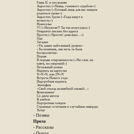
Глава II, и последняя
Акростих («Певца, гонимого судьбою»)
Акростих («Готовый лишь для вас певцом
родиться снова»)
Акростих Груне («Годы канут в
вечность»)
Новоселье
?!! («Неужели?! Ты так испугалась»)
Открытое письмо без адреса
Прости («Прости! довольно...»)
Ода
Загадки
«Уж давно наболевшей душою»
«Ты помнишь, как ночь та была
беспросветна»
Порыв
В порыве откровенности («Ни слов, ни
клятв, ни уверений»)
Печальный роман
Надпись на карточке
N+N+N, или 2N+N
Встреча Нового года
Надгробная надпись
Эпитафия
«Свой отъезд волшебной сказкой...»
Комплимент
Со днем ангела
В альбом
Портретная галерея
Странные сочетания и случайные аккорды
Хетаг
- Поэмы
Проза
- Рассказы
- Пьесы