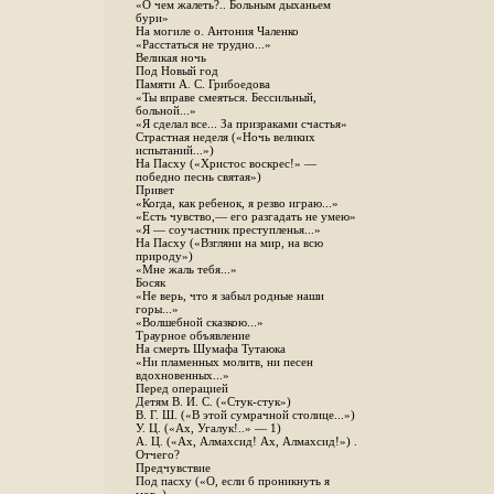
«О чем жалеть?.. Больным дыханьем
бури»
На могиле о. Антония Чаленко
«Расстаться не трудно...»
Великая ночь
Под Новый год
Памяти А. С. Грибоедова
«Ты вправе смеяться. Бессильный,
больной...»
«Я сделал все... За призраками счастья»
Страстная неделя («Ночь великих
испытаний...»)
На Пасху («Христос воскрес!» —
победно песнь святая»)
Привет
«Когда, как ребенок, я резво играю...»
«Есть чувство,— его разгадать не умею»
«Я — соучастник преступленья...»
На Пасху («Взгляни на мир, на всю
природу»)
«Мне жаль тебя...»
Босяк
«Не верь, что я забыл родные наши
горы...»
«Волшебной сказкою...»
Траурное объявление
На смерть Шумафа Тутаюка
«Ни пламенных молитв, ни песен
вдохновенных...»
Перед операцией
Детям В. И. С. («Стук-стук»)
В. Г. Ш. («В этой сумрачной столице...»)
У. Ц. («Ах, Угалук!..» — 1)
А. Ц. («Ах, Алмахсид! Ах, Алмахсид!») .
Отчего?
Предчувствие
Под пасху («О, если б проникнуть я