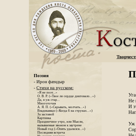
Творчест
П
Поэзия
- Ирон фæндыр
-
Стихи на русском:
«Я не поэт...»
Уга
О. В. Р. («Твое ли сердце диктовало...»)
Да, я уж стар...
Не 
Многоточия
И э
А. Я. П. («Скрывать, молчать...»)
Владикавказ («Когда б на струнах...»)
Нап
За заставой
Картинка
Праздничное утро, или Мысли,
Уж 
вызываемые звоном к заутрене
Сор
Новый год («Опять удалился...»)
Последняя встреча
Не 