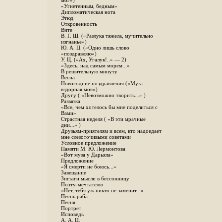
мог»)
«Угнетенным, бедным»
Дипломатическая нота
Этюд
Откровенность
Вите
B. Г. Ш. («Разлука тяжела, мучительно
изгнанье»)
Ю. А. Ц. («Одно лишь слово
«поздравляю»)
У. Ц. («Ах, Угалук!..» — 2)
«Здесь, над самым морем...»
В решительную минуту
Весна
Новогодние поздравления («Муза
вздорная моя»)
Другу ( «Невозможно творить...» )
Развязка
«Все, чем хотелось бы мне поделиться с
Вами»
Страстная неделя ( «В эти мрачные
дни...» )
Друзьям-приятелям и всем, кто надоедает
мне слезоточивыми советами
Условное предложение
Памяти М. Ю. Лермонтова
«Вот муза у Дарьяла»
Предложение
«Я смерти не боюсь...»
Завещание
Зигзаги мысли в бессонницу
Поэту-мечтателю
«Нет, тебя уж никто не заменит...»
Песнь раба
Песня
Портрет
Исповедь
А. А. Ц.