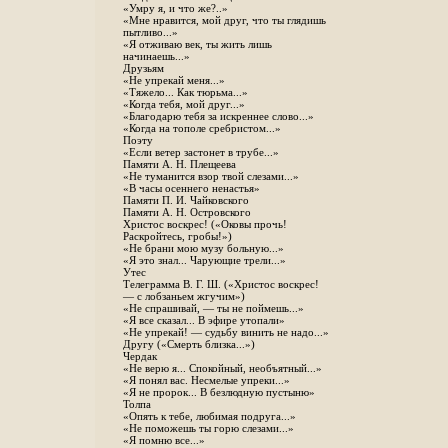
«Умру я, и что же?..»
«Мне нравится, мой друг, что ты глядишь
пытливо...»
«Я отживаю век, ты жить лишь
начинаешь...»
Друзьям
«Не упрекай меня...»
«Тяжело... Как тюрьма...»
«Когда тебя, мой друг...»
«Благодарю тебя за искреннее слово...»
«Когда на тополе сребристом...»
Поэту
«Если ветер застонет в трубе...»
Памяти А. Н. Плещеева
«Не туманится взор твой слезами...»
«В часы осеннего ненастья»
Памяти П. И. Чайковского
Памяти А. Н. Островского
Христос воскрес! («Оковы прочь!
Раскройтесь, гробы!»)
«Не брани мою музу больную...»
«Я это знал... Чарующие трели...»
Утес
Телеграмма В. Г. Ш. («Христос воскрес!
— с лобзаньем жгучим»)
«Не спрашивай, — ты не поймешь...»
«Я все сказал... В эфире утопали»
«Не упрекай! — судьбу винить не надо...»
Другу («Смерть близка...»)
Чердак
«Не верю я... Спокойный, необъятный...»
«Я понял вас. Несмелые упреки...»
«Я не пророк... В безлюдную пустыню»
Толпа
«Опять к тебе, любимая подруга...»
«Не поможешь ты горю слезами...»
«Я помню все...»