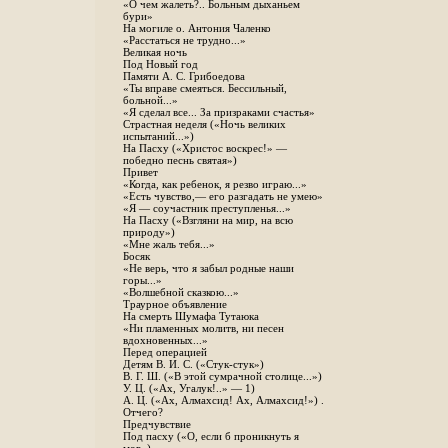
«О чем жалеть?.. Больным дыханьем
бури»
На могиле о. Антония Чаленко
«Расстаться не трудно...»
Великая ночь
Под Новый год
Памяти А. С. Грибоедова
«Ты вправе смеяться. Бессильный,
больной...»
«Я сделал все... За призраками счастья»
Страстная неделя («Ночь великих
испытаний...»)
На Пасху («Христос воскрес!» —
победно песнь святая»)
Привет
«Когда, как ребенок, я резво играю...»
«Есть чувство,— его разгадать не умею»
«Я — соучастник преступленья...»
На Пасху («Взгляни на мир, на всю
природу»)
«Мне жаль тебя...»
Босяк
«Не верь, что я забыл родные наши
горы...»
«Волшебной сказкою...»
Траурное объявление
На смерть Шумафа Тутаюка
«Ни пламенных молитв, ни песен
вдохновенных...»
Перед операцией
Детям В. И. С. («Стук-стук»)
В. Г. Ш. («В этой сумрачной столице...»)
У. Ц. («Ах, Угалук!..» — 1)
А. Ц. («Ах, Алмахсид! Ах, Алмахсид!») .
Отчего?
Предчувствие
Под пасху («О, если б проникнуть я