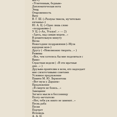
мог»)
«Угнетенным, бедным»
Дипломатическая нота
Этюд
Откровенность
Вите
B. Г. Ш. («Разлука тяжела, мучительно
изгнанье»)
Ю. А. Ц. («Одно лишь слово
«поздравляю»)
У. Ц. («Ах, Угалук!..» — 2)
«Здесь, над самым морем...»
В решительную минуту
Весна
Новогодние поздравления («Муза
вздорная моя»)
Другу ( «Невозможно творить...» )
Развязка
«Все, чем хотелось бы мне поделиться с
Вами»
Страстная неделя ( «В эти мрачные
дни...» )
Друзьям-приятелям и всем, кто надоедает
мне слезоточивыми советами
Условное предложение
Памяти М. Ю. Лермонтова
«Вот муза у Дарьяла»
Предложение
«Я смерти не боюсь...»
Завещание
Зигзаги мысли в бессонницу
Поэту-мечтателю
«Нет, тебя уж никто не заменит...»
Песнь раба
Песня
Портрет
Исповедь
А. А. Ц.