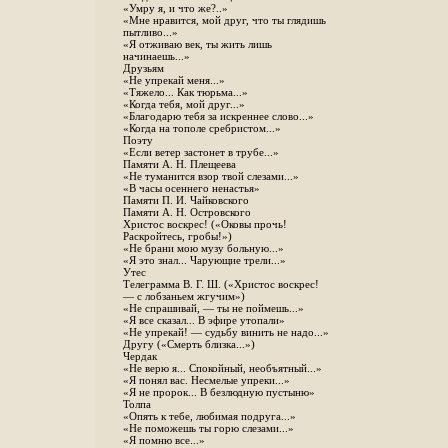
«Умру я, и что же?..»
«Мне нравится, мой друг, что ты глядишь
пытливо...»
«Я отживаю век, ты жить лишь
начинаешь...»
Друзьям
«Не упрекай меня...»
«Тяжело... Как тюрьма...»
«Когда тебя, мой друг...»
«Благодарю тебя за искреннее слово...»
«Когда на тополе сребристом...»
Поэту
«Если ветер застонет в трубе...»
Памяти А. Н. Плещеева
«Не туманится взор твой слезами...»
«В часы осеннего ненастья»
Памяти П. И. Чайковского
Памяти А. Н. Островского
Христос воскрес! («Оковы прочь!
Раскройтесь, гробы!»)
«Не брани мою музу больную...»
«Я это знал... Чарующие трели...»
Утес
Телеграмма В. Г. Ш. («Христос воскрес!
— с лобзаньем жгучим»)
«Не спрашивай, — ты не поймешь...»
«Я все сказал... В эфире утопали»
«Не упрекай! — судьбу винить не надо...»
Другу («Смерть близка...»)
Чердак
«Не верю я... Спокойный, необъятный...»
«Я понял вас. Несмелые упреки...»
«Я не пророк... В безлюдную пустыню»
Толпа
«Опять к тебе, любимая подруга...»
«Не поможешь ты горю слезами...»
«Я помню все...»