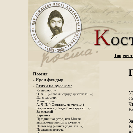
Творчест
Поэзия
- Ирон фæндыр
-
Стихи на русском:
«Я не поэт...»
Уб
О. В. Р. («Твое ли сердце диктовало...»)
Да, я уж стар...
Сп
Многоточия
Чт
А. Я. П. («Скрывать, молчать...»)
Владикавказ («Когда б на струнах...»)
Вс
За заставой
Картинка
Праздничное утро, или Мысли,
За
вызываемые звоном к заутрене
В 
Новый год («Опять удалился...»)
Последняя встреча
Ко