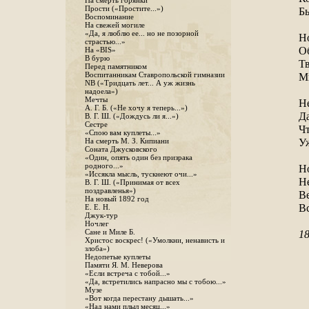
На смерть горянки
Прости («Простите...»)
Бы
Воспоминание
На свежей могиле
«Да, я люблю ее... но не позорной
Но
страстью...»
О
На «BIS»
В бурю
Тв
Перед памятником
Воспитанникам Ставропольской гимназии
Мы
NB («Тридцать лет... А уж жизнь
надоела»)
Мечты
Н
А. Г. Б. («Не хочу я теперь...»)
Да
В. Г. Ш. («Дождусь ли я...»)
Сестре
Чт
«Спою вам куплеты...»
Уж
На смерть М. З. Кипиани
Соната Джусковского
«Один, опять один без призрака
родного...»
Но
«Иссякла мысль, тускнеют очи...»
Не
В. Г. Ш. («Принимая от всех
поздравленья»)
Ве
На новый 1892 год
Вс
Е. Е. Н.
Джук-тур
Ночлег
Сане и Миле Б.
18
Христос воскрес! («Умолкни, ненависть и
злоба»)
Недопетые куплеты
Памяти Я. М. Неверова
«Если встреча с тобой...»
«Да, встретились напрасно мы с тобою...»
Музе
«Вот когда перестану дышать...»
«Над нами плыл месяц...»