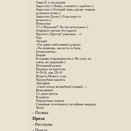
Глава II, и последняя
Акростих («Певца, гонимого судьбою»)
Акростих («Готовый лишь для вас певцом
родиться снова»)
Акростих Груне («Годы канут в
вечность»)
Новоселье
?!! («Неужели?! Ты так испугалась»)
Открытое письмо без адреса
Прости («Прости! довольно...»)
Ода
Загадки
«Уж давно наболевшей душою»
«Ты помнишь, как ночь та была
беспросветна»
Порыв
В порыве откровенности («Ни слов, ни
клятв, ни уверений»)
Печальный роман
Надпись на карточке
N+N+N, или 2N+N
Встреча Нового года
Надгробная надпись
Эпитафия
«Свой отъезд волшебной сказкой...»
Комплимент
Со днем ангела
В альбом
Портретная галерея
Странные сочетания и случайные аккорды
Хетаг
- Поэмы
Проза
- Рассказы
- Пьесы