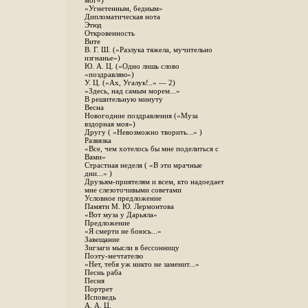
мог»)
«Угнетенным, бедным»
Дипломатическая нота
Этюд
Откровенность
Вите
B. Г. Ш. («Разлука тяжела, мучительно
изгнанье»)
Ю. А. Ц. («Одно лишь слово
«поздравляю»)
У. Ц. («Ах, Угалук!..» — 2)
«Здесь, над самым морем...»
В решительную минуту
Весна
Новогодние поздравления («Муза
вздорная моя»)
Другу ( «Невозможно творить...» )
Развязка
«Все, чем хотелось бы мне поделиться с
Вами»
Страстная неделя ( «В эти мрачные
дни...» )
Друзьям-приятелям и всем, кто надоедает
мне слезоточивыми советами
Условное предложение
Памяти М. Ю. Лермонтова
«Вот муза у Дарьяла»
Предложение
«Я смерти не боюсь...»
Завещание
Зигзаги мысли в бессонницу
Поэту-мечтателю
«Нет, тебя уж никто не заменит...»
Песнь раба
Песня
Портрет
Исповедь
А. А. Ц.