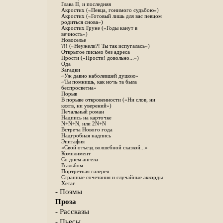
Глава II, и последняя
Акростих («Певца, гонимого судьбою»)
Акростих («Готовый лишь для вас певцом
родиться снова»)
Акростих Груне («Годы канут в
вечность»)
Новоселье
?!! («Неужели?! Ты так испугалась»)
Открытое письмо без адреса
Прости («Прости! довольно...»)
Ода
Загадки
«Уж давно наболевшей душою»
«Ты помнишь, как ночь та была
беспросветна»
Порыв
В порыве откровенности («Ни слов, ни
клятв, ни уверений»)
Печальный роман
Надпись на карточке
N+N+N, или 2N+N
Встреча Нового года
Надгробная надпись
Эпитафия
«Свой отъезд волшебной сказкой...»
Комплимент
Со днем ангела
В альбом
Портретная галерея
Странные сочетания и случайные аккорды
Хетаг
- Поэмы
Проза
- Рассказы
- Пьесы