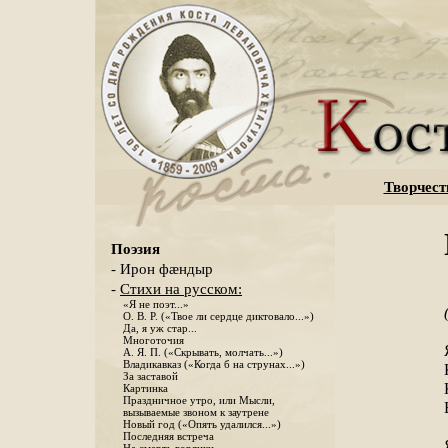
Творчест
Поэзия
- Ирон фæндыр
-
Стихи на русском:
«Я не поэт...»
О. В. Р. («Твое ли сердце диктовало...»)
Да, я уж стар...
Многоточия
А. Я. П. («Скрывать, молчать...»)
Владикавказ («Когда б на струнах...»)
За заставой
Картинка
Праздничное утро, или Мысли,
вызываемые звоном к заутрене
Новый год («Опять удалился...»)
Последняя встреча