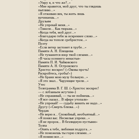
«Умру я, и что же?..»
«Мне нравится, мой друг, что ты глядишь
пытливо...»
«Я отживаю век, ты жить лишь
начинаешь...»
Друзьям
«Не упрекай меня...»
«Тяжело... Как тюрьма...»
«Когда тебя, мой друг...»
«Благодарю тебя за искреннее слово...»
«Когда на тополе сребристом...»
Поэту
«Если ветер застонет в трубе...»
Памяти А. Н. Плещеева
«Не туманится взор твой слезами...»
«В часы осеннего ненастья»
Памяти П. И. Чайковского
Памяти А. Н. Островского
Христос воскрес! («Оковы прочь!
Раскройтесь, гробы!»)
«Не брани мою музу больную...»
«Я это знал... Чарующие трели...»
Утес
Телеграмма В. Г. Ш. («Христос воскрес!
— с лобзаньем жгучим»)
«Не спрашивай, — ты не поймешь...»
«Я все сказал... В эфире утопали»
«Не упрекай! — судьбу винить не надо...»
Другу («Смерть близка...»)
Чердак
«Не верю я... Спокойный, необъятный...»
«Я понял вас. Несмелые упреки...»
«Я не пророк... В безлюдную пустыню»
Толпа
«Опять к тебе, любимая подруга...»
«Не поможешь ты горю слезами...»
«Я помню все...»