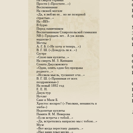
На смерть горянки
Прости («Простите...»)
Воспоминание
На свежей могиле
«Да, я люблю ее... но не позорной
страстью...»
На «BIS»
В бурю
Перед памятником
Воспитанникам Ставропольской гимназии
NB («Тридцать лет... А уж жизнь
надоела»)
Мечты
А. Г. Б. («Не хочу я теперь...»)
В. Г. Ш. («Дождусь ли я...»)
Сестре
«Спою вам куплеты...»
На смерть М. З. Кипиани
Соната Джусковского
«Один, опять один без призрака
родного...»
«Иссякла мысль, тускнеют очи...»
В. Г. Ш. («Принимая от всех
поздравленья»)
На новый 1892 год
Е. Е. Н.
Джук-тур
Ночлег
Сане и Миле Б.
Христос воскрес! («Умолкни, ненависть и
злоба»)
Недопетые куплеты
Памяти Я. М. Неверова
«Если встреча с тобой...»
«Да, встретились напрасно мы с тобою...»
Музе
«Вот когда перестану дышать...»
«Над нами плыл месяц...»