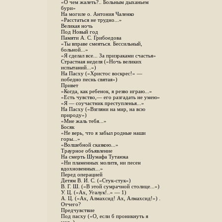
«О чем жалеть?.. Больным дыханьем
бури»
На могиле о. Антония Чаленко
«Расстаться не трудно...»
Великая ночь
Под Новый год
Памяти А. С. Грибоедова
«Ты вправе смеяться. Бессильный,
больной...»
«Я сделал все... За призраками счастья»
Страстная неделя («Ночь великих
испытаний...»)
На Пасху («Христос воскрес!» —
победно песнь святая»)
Привет
«Когда, как ребенок, я резво играю...»
«Есть чувство,— его разгадать не умею»
«Я — соучастник преступленья...»
На Пасху («Взгляни на мир, на всю
природу»)
«Мне жаль тебя...»
Босяк
«Не верь, что я забыл родные наши
горы...»
«Волшебной сказкою...»
Траурное объявление
На смерть Шумафа Тутаюка
«Ни пламенных молитв, ни песен
вдохновенных...»
Перед операцией
Детям В. И. С. («Стук-стук»)
В. Г. Ш. («В этой сумрачной столице...»)
У. Ц. («Ах, Угалук!..» — 1)
А. Ц. («Ах, Алмахсид! Ах, Алмахсид!») .
Отчего?
Предчувствие
Под пасху («О, если б проникнуть я