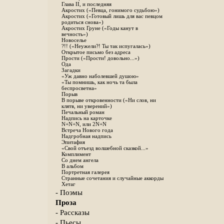
Глава II, и последняя
Акростих («Певца, гонимого судьбою»)
Акростих («Готовый лишь для вас певцом
родиться снова»)
Акростих Груне («Годы канут в
вечность»)
Новоселье
?!! («Неужели?! Ты так испугалась»)
Открытое письмо без адреса
Прости («Прости! довольно...»)
Ода
Загадки
«Уж давно наболевшей душою»
«Ты помнишь, как ночь та была
беспросветна»
Порыв
В порыве откровенности («Ни слов, ни
клятв, ни уверений»)
Печальный роман
Надпись на карточке
N+N+N, или 2N+N
Встреча Нового года
Надгробная надпись
Эпитафия
«Свой отъезд волшебной сказкой...»
Комплимент
Со днем ангела
В альбом
Портретная галерея
Странные сочетания и случайные аккорды
Хетаг
- Поэмы
Проза
- Рассказы
- Пьесы