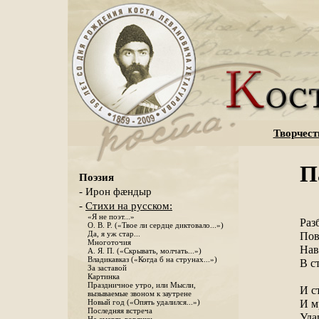
Творчест
П
Поэзия
- Ирон фæндыр
-
Стихи на русском:
«Я не поэт...»
Раз
О. В. Р. («Твое ли сердце диктовало...»)
Да, я уж стар...
Пов
Многоточия
Нав
А. Я. П. («Скрывать, молчать...»)
Владикавказ («Когда б на струнах...»)
В с
За заставой
Картинка
Праздничное утро, или Мысли,
И с
вызываемые звоном к заутрене
И м
Новый год («Опять удалился...»)
Последняя встреча
Уда