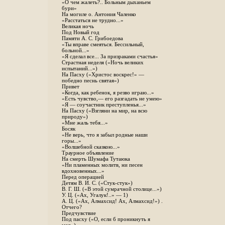
«О чем жалеть?.. Больным дыханьем
бури»
На могиле о. Антония Чаленко
«Расстаться не трудно...»
Великая ночь
Под Новый год
Памяти А. С. Грибоедова
«Ты вправе смеяться. Бессильный,
больной...»
«Я сделал все... За призраками счастья»
Страстная неделя («Ночь великих
испытаний...»)
На Пасху («Христос воскрес!» —
победно песнь святая»)
Привет
«Когда, как ребенок, я резво играю...»
«Есть чувство,— его разгадать не умею»
«Я — соучастник преступленья...»
На Пасху («Взгляни на мир, на всю
природу»)
«Мне жаль тебя...»
Босяк
«Не верь, что я забыл родные наши
горы...»
«Волшебной сказкою...»
Траурное объявление
На смерть Шумафа Тутаюка
«Ни пламенных молитв, ни песен
вдохновенных...»
Перед операцией
Детям В. И. С. («Стук-стук»)
В. Г. Ш. («В этой сумрачной столице...»)
У. Ц. («Ах, Угалук!..» — 1)
А. Ц. («Ах, Алмахсид! Ах, Алмахсид!») .
Отчего?
Предчувствие
Под пасху («О, если б проникнуть я