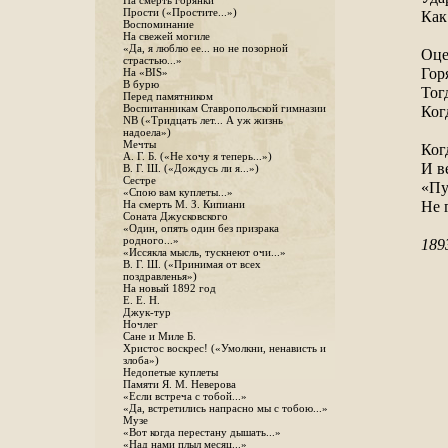
На смерть горянки
Прости («Простите...»)
Как
Воспоминание
На свежей могиле
«Да, я люблю ее... но не позорной
Оце
страстью...»
Горя
На «BIS»
В бурю
Тог
Перед памятником
Воспитанникам Ставропольской гимназии
Когд
NB («Тридцать лет... А уж жизнь
надоела»)
Мечты
Ког
А. Г. Б. («Не хочу я теперь...»)
И в
В. Г. Ш. («Дождусь ли я...»)
Сестре
«Пу
«Спою вам куплеты...»
Не 
На смерть М. З. Кипиани
Соната Джусковского
«Один, опять один без призрака
родного...»
1893
«Иссякла мысль, тускнеют очи...»
В. Г. Ш. («Принимая от всех
поздравленья»)
На новый 1892 год
Е. Е. Н.
Джук-тур
Ночлег
Сане и Миле Б.
Христос воскрес! («Умолкни, ненависть и
злоба»)
Недопетые куплеты
Памяти Я. М. Неверова
«Если встреча с тобой...»
«Да, встретились напрасно мы с тобою...»
Музе
«Вот когда перестану дышать...»
«Над нами плыл месяц...»