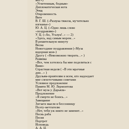
мог»)
«Угнетенным, бедным»
Дипломатическая нота
Этюд
Откровенность
Вите
B. Г. Ш. («Разлука тяжела, мучительно
изгнанье»)
Ю. А. Ц. («Одно лишь слово
«поздравляю»)
У. Ц. («Ах, Угалук!..» — 2)
«Здесь, над самым морем...»
В решительную минуту
Весна
Новогодние поздравления («Муза
вздорная моя»)
Другу ( «Невозможно творить...» )
Развязка
«Все, чем хотелось бы мне поделиться с
Вами»
Страстная неделя ( «В эти мрачные
дни...» )
Друзьям-приятелям и всем, кто надоедает
мне слезоточивыми советами
Условное предложение
Памяти М. Ю. Лермонтова
«Вот муза у Дарьяла»
Предложение
«Я смерти не боюсь...»
Завещание
Зигзаги мысли в бессонницу
Поэту-мечтателю
«Нет, тебя уж никто не заменит...»
Песнь раба
Песня
Портрет
Исповедь
А. А. Ц.