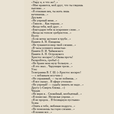
«Умру я, и что же?..»
«Мне нравится, мой друг, что ты глядишь
пытливо...»
«Я отживаю век, ты жить лишь
начинаешь...»
Друзьям
«Не упрекай меня...»
«Тяжело... Как тюрьма...»
«Когда тебя, мой друг...»
«Благодарю тебя за искреннее слово...»
«Когда на тополе сребристом...»
Поэту
«Если ветер застонет в трубе...»
Памяти А. Н. Плещеева
«Не туманится взор твой слезами...»
«В часы осеннего ненастья»
Памяти П. И. Чайковского
Памяти А. Н. Островского
Христос воскрес! («Оковы прочь!
Раскройтесь, гробы!»)
«Не брани мою музу больную...»
«Я это знал... Чарующие трели...»
Утес
Телеграмма В. Г. Ш. («Христос воскрес!
— с лобзаньем жгучим»)
«Не спрашивай, — ты не поймешь...»
«Я все сказал... В эфире утопали»
«Не упрекай! — судьбу винить не надо...»
Другу («Смерть близка...»)
Чердак
«Не верю я... Спокойный, необъятный...»
«Я понял вас. Несмелые упреки...»
«Я не пророк... В безлюдную пустыню»
Толпа
«Опять к тебе, любимая подруга...»
«Не поможешь ты горю слезами...»
«Я помню все...»