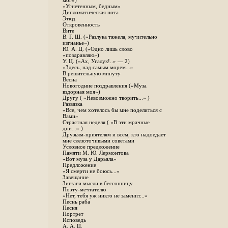
мог»)
«Угнетенным, бедным»
Дипломатическая нота
Этюд
Откровенность
Вите
B. Г. Ш. («Разлука тяжела, мучительно
изгнанье»)
Ю. А. Ц. («Одно лишь слово
«поздравляю»)
У. Ц. («Ах, Угалук!..» — 2)
«Здесь, над самым морем...»
В решительную минуту
Весна
Новогодние поздравления («Муза
вздорная моя»)
Другу ( «Невозможно творить...» )
Развязка
«Все, чем хотелось бы мне поделиться с
Вами»
Страстная неделя ( «В эти мрачные
дни...» )
Друзьям-приятелям и всем, кто надоедает
мне слезоточивыми советами
Условное предложение
Памяти М. Ю. Лермонтова
«Вот муза у Дарьяла»
Предложение
«Я смерти не боюсь...»
Завещание
Зигзаги мысли в бессонницу
Поэту-мечтателю
«Нет, тебя уж никто не заменит...»
Песнь раба
Песня
Портрет
Исповедь
А. А. Ц.