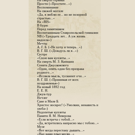
На смерть горянки
Прости («Простите...»)
Воспоминание
На свежей могиле
«Да, я люблю ее... но не позорной
страстью...»
На «BIS»
В бурю
Перед памятником
Воспитанникам Ставропольской гимназии
NB («Тридцать лет... А уж жизнь
надоела»)
Мечты
А. Г. Б. («Не хочу я теперь...»)
В. Г. Ш. («Дождусь ли я...»)
Сестре
«Спою вам куплеты...»
На смерть М. З. Кипиани
Соната Джусковского
«Один, опять один без призрака
родного...»
«Иссякла мысль, тускнеют очи...»
В. Г. Ш. («Принимая от всех
поздравленья»)
На новый 1892 год
Е. Е. Н.
Джук-тур
Ночлег
Сане и Миле Б.
Христос воскрес! («Умолкни, ненависть и
злоба»)
Недопетые куплеты
Памяти Я. М. Неверова
«Если встреча с тобой...»
«Да, встретились напрасно мы с тобою...»
Музе
«Вот когда перестану дышать...»
«Над нами плыл месяц...»