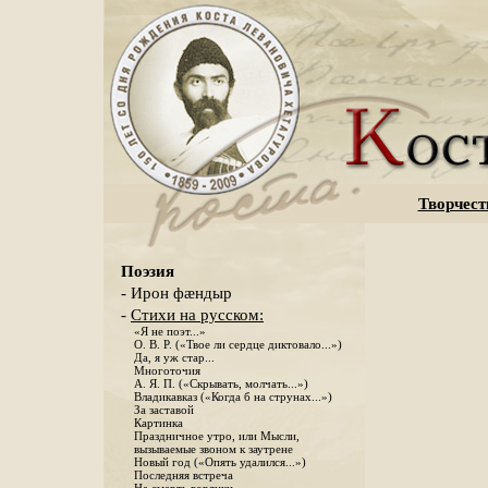
Творчест
Поэзия
- Ирон фæндыр
-
Стихи на русском:
«Я не поэт...»
О. В. Р. («Твое ли сердце диктовало...»)
Да, я уж стар...
Многоточия
А. Я. П. («Скрывать, молчать...»)
Владикавказ («Когда б на струнах...»)
За заставой
Картинка
Праздничное утро, или Мысли,
вызываемые звоном к заутрене
Новый год («Опять удалился...»)
Последняя встреча