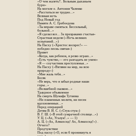
«О чем жалеть?.. Больным дыханьем
бури»
На могиле о. Антония Чаленко
«Расстаться не трудно...»
Великая ночь
Под Новый год
Памяти А. С. Грибоедова
«Ты вправе смеяться. Бессильный,
больной...»
«Я сделал все... За призраками счастья»
Страстная неделя («Ночь великих
испытаний...»)
На Пасху («Христос воскрес!» —
победно песнь святая»)
Привет
«Когда, как ребенок, я резво играю...»
«Есть чувство,— его разгадать не умею»
«Я — соучастник преступленья...»
На Пасху («Взгляни на мир, на всю
природу»)
«Мне жаль тебя...»
Босяк
«Не верь, что я забыл родные наши
горы...»
«Волшебной сказкою...»
Траурное объявление
На смерть Шумафа Тутаюка
«Ни пламенных молитв, ни песен
вдохновенных...»
Перед операцией
Детям В. И. С. («Стук-стук»)
В. Г. Ш. («В этой сумрачной столице...»)
У. Ц. («Ах, Угалук!..» — 1)
А. Ц. («Ах, Алмахсид! Ах, Алмахсид!») .
Отчего?
Предчувствие
Под пасху («О, если б проникнуть я