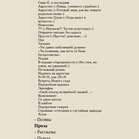
Глава II, и последняя
Акростих («Певца, гонимого судьбою»)
Акростих («Готовый лишь для вас певцом
родиться снова»)
Акростих Груне («Годы канут в
вечность»)
Новоселье
?!! («Неужели?! Ты так испугалась»)
Открытое письмо без адреса
Прости («Прости! довольно...»)
Ода
Загадки
«Уж давно наболевшей душою»
«Ты помнишь, как ночь та была
беспросветна»
Порыв
В порыве откровенности («Ни слов, ни
клятв, ни уверений»)
Печальный роман
Надпись на карточке
N+N+N, или 2N+N
Встреча Нового года
Надгробная надпись
Эпитафия
«Свой отъезд волшебной сказкой...»
Комплимент
Со днем ангела
В альбом
Портретная галерея
Странные сочетания и случайные аккорды
Хетаг
- Поэмы
Проза
- Рассказы
- Пьесы