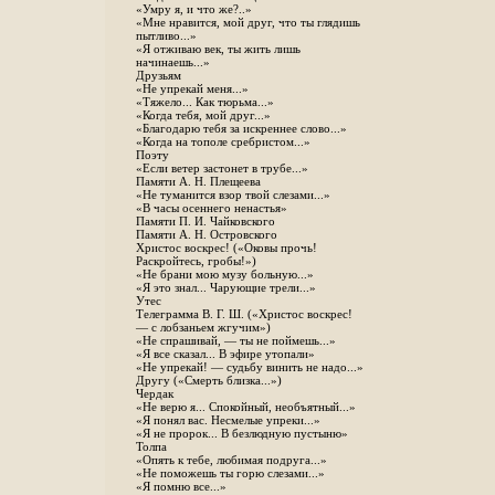
«Умру я, и что же?..»
«Мне нравится, мой друг, что ты глядишь
пытливо...»
«Я отживаю век, ты жить лишь
начинаешь...»
Друзьям
«Не упрекай меня...»
«Тяжело... Как тюрьма...»
«Когда тебя, мой друг...»
«Благодарю тебя за искреннее слово...»
«Когда на тополе сребристом...»
Поэту
«Если ветер застонет в трубе...»
Памяти А. Н. Плещеева
«Не туманится взор твой слезами...»
«В часы осеннего ненастья»
Памяти П. И. Чайковского
Памяти А. Н. Островского
Христос воскрес! («Оковы прочь!
Раскройтесь, гробы!»)
«Не брани мою музу больную...»
«Я это знал... Чарующие трели...»
Утес
Телеграмма В. Г. Ш. («Христос воскрес!
— с лобзаньем жгучим»)
«Не спрашивай, — ты не поймешь...»
«Я все сказал... В эфире утопали»
«Не упрекай! — судьбу винить не надо...»
Другу («Смерть близка...»)
Чердак
«Не верю я... Спокойный, необъятный...»
«Я понял вас. Несмелые упреки...»
«Я не пророк... В безлюдную пустыню»
Толпа
«Опять к тебе, любимая подруга...»
«Не поможешь ты горю слезами...»
«Я помню все...»