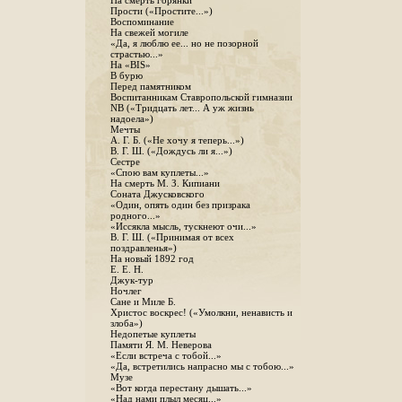
На смерть горянки
Прости («Простите...»)
Воспоминание
На свежей могиле
«Да, я люблю ее... но не позорной
страстью...»
На «BIS»
В бурю
Перед памятником
Воспитанникам Ставропольской гимназии
NB («Тридцать лет... А уж жизнь
надоела»)
Мечты
А. Г. Б. («Не хочу я теперь...»)
В. Г. Ш. («Дождусь ли я...»)
Сестре
«Спою вам куплеты...»
На смерть М. З. Кипиани
Соната Джусковского
«Один, опять один без призрака
родного...»
«Иссякла мысль, тускнеют очи...»
В. Г. Ш. («Принимая от всех
поздравленья»)
На новый 1892 год
Е. Е. Н.
Джук-тур
Ночлег
Сане и Миле Б.
Христос воскрес! («Умолкни, ненависть и
злоба»)
Недопетые куплеты
Памяти Я. М. Неверова
«Если встреча с тобой...»
«Да, встретились напрасно мы с тобою...»
Музе
«Вот когда перестану дышать...»
«Над нами плыл месяц...»