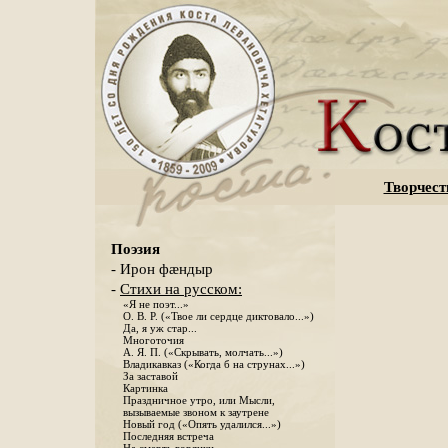
Творчест
Поэзия
- Ирон фæндыр
-
Стихи на русском:
«Я не поэт...»
О. В. Р. («Твое ли сердце диктовало...»)
Да, я уж стар...
Многоточия
А. Я. П. («Скрывать, молчать...»)
Владикавказ («Когда б на струнах...»)
За заставой
Картинка
Праздничное утро, или Мысли,
вызываемые звоном к заутрене
Новый год («Опять удалился...»)
Последняя встреча