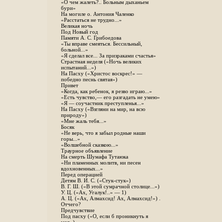
«О чем жалеть?.. Больным дыханьем
бури»
На могиле о. Антония Чаленко
«Расстаться не трудно...»
Великая ночь
Под Новый год
Памяти А. С. Грибоедова
«Ты вправе смеяться. Бессильный,
больной...»
«Я сделал все... За призраками счастья»
Страстная неделя («Ночь великих
испытаний...»)
На Пасху («Христос воскрес!» —
победно песнь святая»)
Привет
«Когда, как ребенок, я резво играю...»
«Есть чувство,— его разгадать не умею»
«Я — соучастник преступленья...»
На Пасху («Взгляни на мир, на всю
природу»)
«Мне жаль тебя...»
Босяк
«Не верь, что я забыл родные наши
горы...»
«Волшебной сказкою...»
Траурное объявление
На смерть Шумафа Тутаюка
«Ни пламенных молитв, ни песен
вдохновенных...»
Перед операцией
Детям В. И. С. («Стук-стук»)
В. Г. Ш. («В этой сумрачной столице...»)
У. Ц. («Ах, Угалук!..» — 1)
А. Ц. («Ах, Алмахсид! Ах, Алмахсид!») .
Отчего?
Предчувствие
Под пасху («О, если б проникнуть я