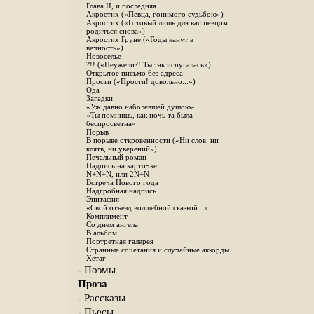
Глава II, и последняя
Акростих («Певца, гонимого судьбою»)
Акростих («Готовый лишь для вас певцом
родиться снова»)
Акростих Груне («Годы канут в
вечность»)
Новоселье
?!! («Неужели?! Ты так испугалась»)
Открытое письмо без адреса
Прости («Прости! довольно...»)
Ода
Загадки
«Уж давно наболевшей душою»
«Ты помнишь, как ночь та была
беспросветна»
Порыв
В порыве откровенности («Ни слов, ни
клятв, ни уверений»)
Печальный роман
Надпись на карточке
N+N+N, или 2N+N
Встреча Нового года
Надгробная надпись
Эпитафия
«Свой отъезд волшебной сказкой...»
Комплимент
Со днем ангела
В альбом
Портретная галерея
Странные сочетания и случайные аккорды
Хетаг
- Поэмы
Проза
- Рассказы
- Пьесы