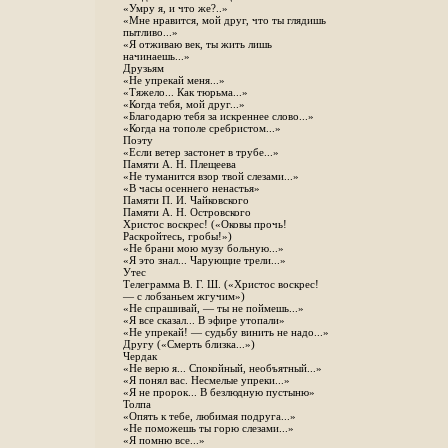
«Умру я, и что же?..»
«Мне нравится, мой друг, что ты глядишь
пытливо...»
«Я отживаю век, ты жить лишь
начинаешь...»
Друзьям
«Не упрекай меня...»
«Тяжело... Как тюрьма...»
«Когда тебя, мой друг...»
«Благодарю тебя за искреннее слово...»
«Когда на тополе сребристом...»
Поэту
«Если ветер застонет в трубе...»
Памяти А. Н. Плещеева
«Не туманится взор твой слезами...»
«В часы осеннего ненастья»
Памяти П. И. Чайковского
Памяти А. Н. Островского
Христос воскрес! («Оковы прочь!
Раскройтесь, гробы!»)
«Не брани мою музу больную...»
«Я это знал... Чарующие трели...»
Утес
Телеграмма В. Г. Ш. («Христос воскрес!
— с лобзаньем жгучим»)
«Не спрашивай, — ты не поймешь...»
«Я все сказал... В эфире утопали»
«Не упрекай! — судьбу винить не надо...»
Другу («Смерть близка...»)
Чердак
«Не верю я... Спокойный, необъятный...»
«Я понял вас. Несмелые упреки...»
«Я не пророк... В безлюдную пустыню»
Толпа
«Опять к тебе, любимая подруга...»
«Не поможешь ты горю слезами...»
«Я помню все...»