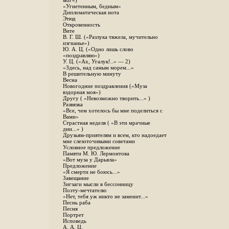
мог»)
«Угнетенным, бедным»
Дипломатическая нота
Этюд
Откровенность
Вите
B. Г. Ш. («Разлука тяжела, мучительно
изгнанье»)
Ю. А. Ц. («Одно лишь слово
«поздравляю»)
У. Ц. («Ах, Угалук!..» — 2)
«Здесь, над самым морем...»
В решительную минуту
Весна
Новогодние поздравления («Муза
вздорная моя»)
Другу ( «Невозможно творить...» )
Развязка
«Все, чем хотелось бы мне поделиться с
Вами»
Страстная неделя ( «В эти мрачные
дни...» )
Друзьям-приятелям и всем, кто надоедает
мне слезоточивыми советами
Условное предложение
Памяти М. Ю. Лермонтова
«Вот муза у Дарьяла»
Предложение
«Я смерти не боюсь...»
Завещание
Зигзаги мысли в бессонницу
Поэту-мечтателю
«Нет, тебя уж никто не заменит...»
Песнь раба
Песня
Портрет
Исповедь
А. А. Ц.