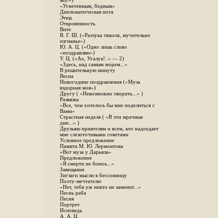
мог»)
«Угнетенным, бедным»
Дипломатическая нота
Этюд
Откровенность
Вите
B. Г. Ш. («Разлука тяжела, мучительно
изгнанье»)
Ю. А. Ц. («Одно лишь слово
«поздравляю»)
У. Ц. («Ах, Угалук!..» — 2)
«Здесь, над самым морем...»
В решительную минуту
Весна
Новогодние поздравления («Муза
вздорная моя»)
Другу ( «Невозможно творить...» )
Развязка
«Все, чем хотелось бы мне поделиться с
Вами»
Страстная неделя ( «В эти мрачные
дни...» )
Друзьям-приятелям и всем, кто надоедает
мне слезоточивыми советами
Условное предложение
Памяти М. Ю. Лермонтова
«Вот муза у Дарьяла»
Предложение
«Я смерти не боюсь...»
Завещание
Зигзаги мысли в бессонницу
Поэту-мечтателю
«Нет, тебя уж никто не заменит...»
Песнь раба
Песня
Портрет
Исповедь
А. А. Ц.