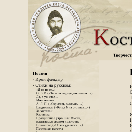
Творчест
Поэзия
- Ирон фæндыр
-
Стихи на русском:
И
«Я не поэт...»
С
О. В. Р. («Твое ли сердце диктовало...»)
Да, я уж стар...
Т
Многоточия
О
А. Я. П. («Скрывать, молчать...»)
Владикавказ («Когда б на струнах...»)
За заставой
Я
Картинка
Праздничное утро, или Мысли,
Н
вызываемые звоном к заутрене
Я
Новый год («Опять удалился...»)
Последняя встреча
С