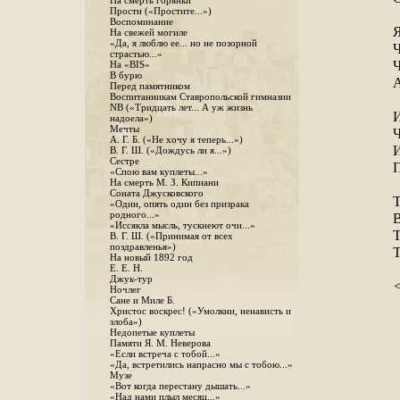
На смерть горянки
Прости («Простите...»)
Воспоминание
Я
На свежей могиле
«Да, я люблю ее... но не позорной
Ч
страстью...»
Ч
На «BIS»
В бурю
А
Перед памятником
Воспитанникам Ставропольской гимназии
NB («Тридцать лет... А уж жизнь
И
надоела»)
Мечты
Ч
А. Г. Б. («Не хочу я теперь...»)
И
В. Г. Ш. («Дождусь ли я...»)
Сестре
П
«Спою вам куплеты...»
На смерть М. З. Кипиани
Соната Джусковского
Т
«Один, опять один без призрака
родного...»
В
«Иссякла мысль, тускнеют очи...»
Т
В. Г. Ш. («Принимая от всех
поздравленья»)
Т
На новый 1892 год
Е. Е. Н.
Джук-тур
Ночлег
Сане и Миле Б.
Христос воскрес! («Умолкни, ненависть и
злоба»)
Недопетые куплеты
Памяти Я. М. Неверова
«Если встреча с тобой...»
«Да, встретились напрасно мы с тобою...»
Музе
«Вот когда перестану дышать...»
«Над нами плыл месяц...»