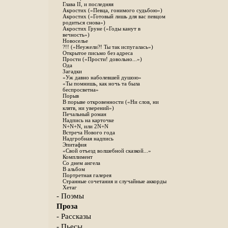
Глава II, и последняя
Акростих («Певца, гонимого судьбою»)
Акростих («Готовый лишь для вас певцом
родиться снова»)
Акростих Груне («Годы канут в
вечность»)
Новоселье
?!! («Неужели?! Ты так испугалась»)
Открытое письмо без адреса
Прости («Прости! довольно...»)
Ода
Загадки
«Уж давно наболевшей душою»
«Ты помнишь, как ночь та была
беспросветна»
Порыв
В порыве откровенности («Ни слов, ни
клятв, ни уверений»)
Печальный роман
Надпись на карточке
N+N+N, или 2N+N
Встреча Нового года
Надгробная надпись
Эпитафия
«Свой отъезд волшебной сказкой...»
Комплимент
Со днем ангела
В альбом
Портретная галерея
Странные сочетания и случайные аккорды
Хетаг
- Поэмы
Проза
- Рассказы
- Пьесы