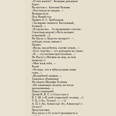
«О чем жалеть?.. Больным дыханьем
бури»
На могиле о. Антония Чаленко
«Расстаться не трудно...»
Великая ночь
Под Новый год
Памяти А. С. Грибоедова
«Ты вправе смеяться. Бессильный,
больной...»
«Я сделал все... За призраками счастья»
Страстная неделя («Ночь великих
испытаний...»)
На Пасху («Христос воскрес!» —
победно песнь святая»)
Привет
«Когда, как ребенок, я резво играю...»
«Есть чувство,— его разгадать не умею»
«Я — соучастник преступленья...»
На Пасху («Взгляни на мир, на всю
природу»)
«Мне жаль тебя...»
Босяк
«Не верь, что я забыл родные наши
горы...»
«Волшебной сказкою...»
Траурное объявление
На смерть Шумафа Тутаюка
«Ни пламенных молитв, ни песен
вдохновенных...»
Перед операцией
Детям В. И. С. («Стук-стук»)
В. Г. Ш. («В этой сумрачной столице...»)
У. Ц. («Ах, Угалук!..» — 1)
А. Ц. («Ах, Алмахсид! Ах, Алмахсид!») .
Отчего?
Предчувствие
Под пасху («О, если б проникнуть я