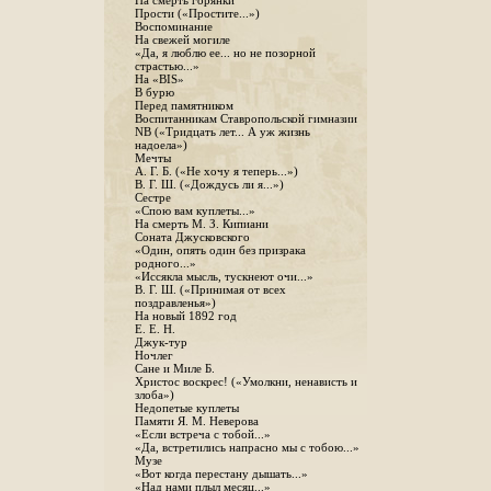
На смерть горянки
Прости («Простите...»)
Воспоминание
На свежей могиле
«Да, я люблю ее... но не позорной
страстью...»
На «BIS»
В бурю
Перед памятником
Воспитанникам Ставропольской гимназии
NB («Тридцать лет... А уж жизнь
надоела»)
Мечты
А. Г. Б. («Не хочу я теперь...»)
В. Г. Ш. («Дождусь ли я...»)
Сестре
«Спою вам куплеты...»
На смерть М. З. Кипиани
Соната Джусковского
«Один, опять один без призрака
родного...»
«Иссякла мысль, тускнеют очи...»
В. Г. Ш. («Принимая от всех
поздравленья»)
На новый 1892 год
Е. Е. Н.
Джук-тур
Ночлег
Сане и Миле Б.
Христос воскрес! («Умолкни, ненависть и
злоба»)
Недопетые куплеты
Памяти Я. М. Неверова
«Если встреча с тобой...»
«Да, встретились напрасно мы с тобою...»
Музе
«Вот когда перестану дышать...»
«Над нами плыл месяц...»