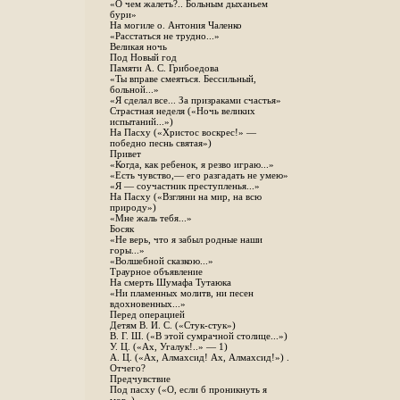
«О чем жалеть?.. Больным дыханьем
бури»
На могиле о. Антония Чаленко
«Расстаться не трудно...»
Великая ночь
Под Новый год
Памяти А. С. Грибоедова
«Ты вправе смеяться. Бессильный,
больной...»
«Я сделал все... За призраками счастья»
Страстная неделя («Ночь великих
испытаний...»)
На Пасху («Христос воскрес!» —
победно песнь святая»)
Привет
«Когда, как ребенок, я резво играю...»
«Есть чувство,— его разгадать не умею»
«Я — соучастник преступленья...»
На Пасху («Взгляни на мир, на всю
природу»)
«Мне жаль тебя...»
Босяк
«Не верь, что я забыл родные наши
горы...»
«Волшебной сказкою...»
Траурное объявление
На смерть Шумафа Тутаюка
«Ни пламенных молитв, ни песен
вдохновенных...»
Перед операцией
Детям В. И. С. («Стук-стук»)
В. Г. Ш. («В этой сумрачной столице...»)
У. Ц. («Ах, Угалук!..» — 1)
А. Ц. («Ах, Алмахсид! Ах, Алмахсид!») .
Отчего?
Предчувствие
Под пасху («О, если б проникнуть я