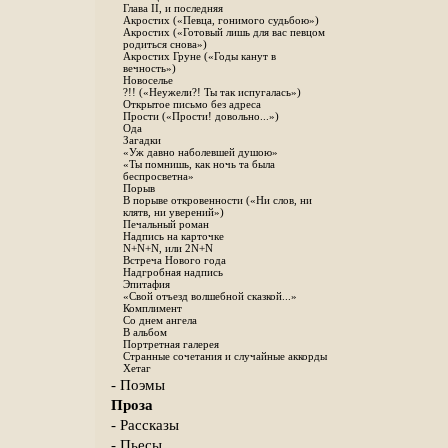
Глава II, и последняя
Акростих («Певца, гонимого судьбою»)
Акростих («Готовый лишь для вас певцом
родиться снова»)
Акростих Груне («Годы канут в
вечность»)
Новоселье
?!! («Неужели?! Ты так испугалась»)
Открытое письмо без адреса
Прости («Прости! довольно...»)
Ода
Загадки
«Уж давно наболевшей душою»
«Ты помнишь, как ночь та была
беспросветна»
Порыв
В порыве откровенности («Ни слов, ни
клятв, ни уверений»)
Печальный роман
Надпись на карточке
N+N+N, или 2N+N
Встреча Нового года
Надгробная надпись
Эпитафия
«Свой отъезд волшебной сказкой...»
Комплимент
Со днем ангела
В альбом
Портретная галерея
Странные сочетания и случайные аккорды
Хетаг
- Поэмы
Проза
- Рассказы
- Пьесы