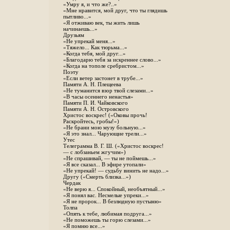
«Умру я, и что же?..»
«Мне нравится, мой друг, что ты глядишь
пытливо...»
«Я отживаю век, ты жить лишь
начинаешь...»
Друзьям
«Не упрекай меня...»
«Тяжело... Как тюрьма...»
«Когда тебя, мой друг...»
«Благодарю тебя за искреннее слово...»
«Когда на тополе сребристом...»
Поэту
«Если ветер застонет в трубе...»
Памяти А. Н. Плещеева
«Не туманится взор твой слезами...»
«В часы осеннего ненастья»
Памяти П. И. Чайковского
Памяти А. Н. Островского
Христос воскрес! («Оковы прочь!
Раскройтесь, гробы!»)
«Не брани мою музу больную...»
«Я это знал... Чарующие трели...»
Утес
Телеграмма В. Г. Ш. («Христос воскрес!
— с лобзаньем жгучим»)
«Не спрашивай, — ты не поймешь...»
«Я все сказал... В эфире утопали»
«Не упрекай! — судьбу винить не надо...»
Другу («Смерть близка...»)
Чердак
«Не верю я... Спокойный, необъятный...»
«Я понял вас. Несмелые упреки...»
«Я не пророк... В безлюдную пустыню»
Толпа
«Опять к тебе, любимая подруга...»
«Не поможешь ты горю слезами...»
«Я помню все...»