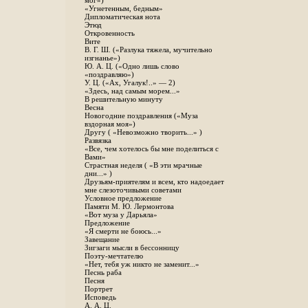
мог»)
«Угнетенным, бедным»
Дипломатическая нота
Этюд
Откровенность
Вите
B. Г. Ш. («Разлука тяжела, мучительно
изгнанье»)
Ю. А. Ц. («Одно лишь слово
«поздравляю»)
У. Ц. («Ах, Угалук!..» — 2)
«Здесь, над самым морем...»
В решительную минуту
Весна
Новогодние поздравления («Муза
вздорная моя»)
Другу ( «Невозможно творить...» )
Развязка
«Все, чем хотелось бы мне поделиться с
Вами»
Страстная неделя ( «В эти мрачные
дни...» )
Друзьям-приятелям и всем, кто надоедает
мне слезоточивыми советами
Условное предложение
Памяти М. Ю. Лермонтова
«Вот муза у Дарьяла»
Предложение
«Я смерти не боюсь...»
Завещание
Зигзаги мысли в бессонницу
Поэту-мечтателю
«Нет, тебя уж никто не заменит...»
Песнь раба
Песня
Портрет
Исповедь
А. А. Ц.