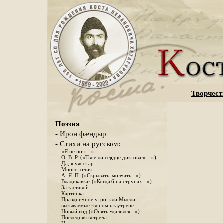
Творчест
Поэзия
- Ирон фæндыр
-
Стихи на русском:
«Я не поэт...»
О. В. Р. («Твое ли сердце диктовало...»)
Да, я уж стар...
Многоточия
А. Я. П. («Скрывать, молчать...»)
Владикавказ («Когда б на струнах...»)
За заставой
Картинка
Праздничное утро, или Мысли,
вызываемые звоном к заутрене
Новый год («Опять удалился...»)
Последняя встреча