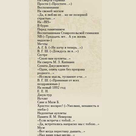
На смерть горянки
Прости («Простите...»)
Воспоминание
На свежей могиле
«Да, я люблю ее... но не позорной
страстью...»
На «BIS»
В бурю
Перед памятником
Воспитанникам Ставропольской гимназии
NB («Тридцать лет... А уж жизнь
надоела»)
Мечты
А. Г. Б. («Не хочу я теперь...»)
В. Г. Ш. («Дождусь ли я...»)
Сестре
«Спою вам куплеты...»
На смерть М. З. Кипиани
Соната Джусковского
«Один, опять один без призрака
родного...»
«Иссякла мысль, тускнеют очи...»
В. Г. Ш. («Принимая от всех
поздравленья»)
На новый 1892 год
Е. Е. Н.
Джук-тур
Ночлег
Сане и Миле Б.
Христос воскрес! («Умолкни, ненависть и
злоба»)
Недопетые куплеты
Памяти Я. М. Неверова
«Если встреча с тобой...»
«Да, встретились напрасно мы с тобою...»
Музе
«Вот когда перестану дышать...»
«Над нами плыл месяц...»