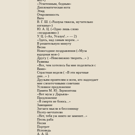
мог»)
«Угнетенным, бедным»
Дипломатическая нота
Этюд
Откровенность
Вите
B. Г. Ш. («Разлука тяжела, мучительно
изгнанье»)
Ю. А. Ц. («Одно лишь слово
«поздравляю»)
У. Ц. («Ах, Угалук!..» — 2)
«Здесь, над самым морем...»
В решительную минуту
Весна
Новогодние поздравления («Муза
вздорная моя»)
Другу ( «Невозможно творить...» )
Развязка
«Все, чем хотелось бы мне поделиться с
Вами»
Страстная неделя ( «В эти мрачные
дни...» )
Друзьям-приятелям и всем, кто надоедает
мне слезоточивыми советами
Условное предложение
Памяти М. Ю. Лермонтова
«Вот муза у Дарьяла»
Предложение
«Я смерти не боюсь...»
Завещание
Зигзаги мысли в бессонницу
Поэту-мечтателю
«Нет, тебя уж никто не заменит...»
Песнь раба
Песня
Портрет
Исповедь
А. А. Ц.