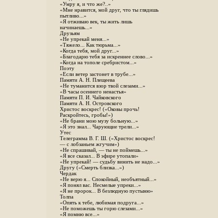
«Умру я, и что же?..»
«Мне нравится, мой друг, что ты глядишь
пытливо...»
«Я отживаю век, ты жить лишь
начинаешь...»
Друзьям
«Не упрекай меня...»
«Тяжело... Как тюрьма...»
«Когда тебя, мой друг...»
«Благодарю тебя за искреннее слово...»
«Когда на тополе сребристом...»
Поэту
«Если ветер застонет в трубе...»
Памяти А. Н. Плещеева
«Не туманится взор твой слезами...»
«В часы осеннего ненастья»
Памяти П. И. Чайковского
Памяти А. Н. Островского
Христос воскрес! («Оковы прочь!
Раскройтесь, гробы!»)
«Не брани мою музу больную...»
«Я это знал... Чарующие трели...»
Утес
Телеграмма В. Г. Ш. («Христос воскрес!
— с лобзаньем жгучим»)
«Не спрашивай, — ты не поймешь...»
«Я все сказал... В эфире утопали»
«Не упрекай! — судьбу винить не надо...»
Другу («Смерть близка...»)
Чердак
«Не верю я... Спокойный, необъятный...»
«Я понял вас. Несмелые упреки...»
«Я не пророк... В безлюдную пустыню»
Толпа
«Опять к тебе, любимая подруга...»
«Не поможешь ты горю слезами...»
«Я помню все...»