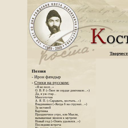
Творчест
Поэзия
- Ирон фæндыр
-
Стихи на русском:
«Я не поэт...»
О. В. Р. («Твое ли сердце диктовало...»)
Да, я уж стар...
Многоточия
А. Я. П. («Скрывать, молчать...»)
Владикавказ («Когда б на струнах...»)
За заставой
Картинка
Праздничное утро, или Мысли,
вызываемые звоном к заутрене
Новый год («Опять удалился...»)
Последняя встреча