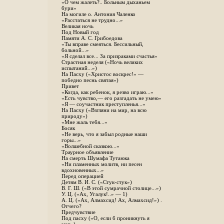
«О чем жалеть?.. Больным дыханьем
бури»
На могиле о. Антония Чаленко
«Расстаться не трудно...»
Великая ночь
Под Новый год
Памяти А. С. Грибоедова
«Ты вправе смеяться. Бессильный,
больной...»
«Я сделал все... За призраками счастья»
Страстная неделя («Ночь великих
испытаний...»)
На Пасху («Христос воскрес!» —
победно песнь святая»)
Привет
«Когда, как ребенок, я резво играю...»
«Есть чувство,— его разгадать не умею»
«Я — соучастник преступленья...»
На Пасху («Взгляни на мир, на всю
природу»)
«Мне жаль тебя...»
Босяк
«Не верь, что я забыл родные наши
горы...»
«Волшебной сказкою...»
Траурное объявление
На смерть Шумафа Тутаюка
«Ни пламенных молитв, ни песен
вдохновенных...»
Перед операцией
Детям В. И. С. («Стук-стук»)
В. Г. Ш. («В этой сумрачной столице...»)
У. Ц. («Ах, Угалук!..» — 1)
А. Ц. («Ах, Алмахсид! Ах, Алмахсид!») .
Отчего?
Предчувствие
Под пасху («О, если б проникнуть я