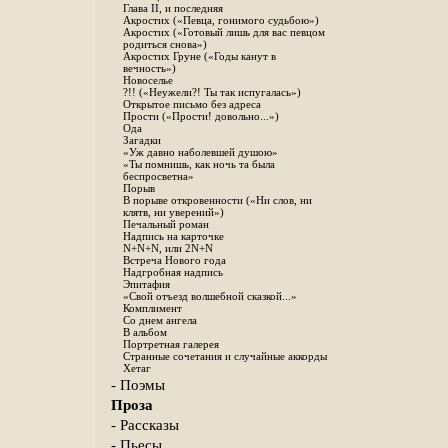
Глава II, и последняя
Акростих («Певца, гонимого судьбою»)
Акростих («Готовый лишь для вас певцом
родиться снова»)
Акростих Груне («Годы канут в
вечность»)
Новоселье
?!! («Неужели?! Ты так испугалась»)
Открытое письмо без адреса
Прости («Прости! довольно...»)
Ода
Загадки
«Уж давно наболевшей душою»
«Ты помнишь, как ночь та была
беспросветна»
Порыв
В порыве откровенности («Ни слов, ни
клятв, ни уверений»)
Печальный роман
Надпись на карточке
N+N+N, или 2N+N
Встреча Нового года
Надгробная надпись
Эпитафия
«Свой отъезд волшебной сказкой...»
Комплимент
Со днем ангела
В альбом
Портретная галерея
Странные сочетания и случайные аккорды
Хетаг
- Поэмы
Проза
- Рассказы
- Пьесы