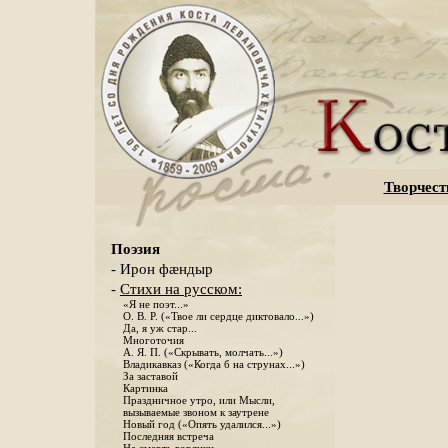
Творчест
Поэзия
- Ирон фæндыр
-
Стихи на русском:
«Я не поэт...»
О. В. Р. («Твое ли сердце диктовало...»)
Да, я уж стар...
Многоточия
А. Я. П. («Скрывать, молчать...»)
Владикавказ («Когда б на струнах...»)
За заставой
Картинка
Праздничное утро, или Мысли,
вызываемые звоном к заутрене
Новый год («Опять удалился...»)
Последняя встреча