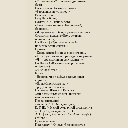
«О чем жалеть?.. Больным дыханьем
бури»
На могиле о. Антония Чаленко
«Расстаться не трудно...»
Великая ночь
Под Новый год
Памяти А. С. Грибоедова
«Ты вправе смеяться. Бессильный,
больной...»
«Я сделал все... За призраками счастья»
Страстная неделя («Ночь великих
испытаний...»)
На Пасху («Христос воскрес!» —
победно песнь святая»)
Привет
«Когда, как ребенок, я резво играю...»
«Есть чувство,— его разгадать не умею»
«Я — соучастник преступленья...»
На Пасху («Взгляни на мир, на всю
природу»)
«Мне жаль тебя...»
Босяк
«Не верь, что я забыл родные наши
горы...»
«Волшебной сказкою...»
Траурное объявление
На смерть Шумафа Тутаюка
«Ни пламенных молитв, ни песен
вдохновенных...»
Перед операцией
Детям В. И. С. («Стук-стук»)
В. Г. Ш. («В этой сумрачной столице...»)
У. Ц. («Ах, Угалук!..» — 1)
А. Ц. («Ах, Алмахсид! Ах, Алмахсид!») .
Отчего?
Предчувствие
Под пасху («О, если б проникнуть я