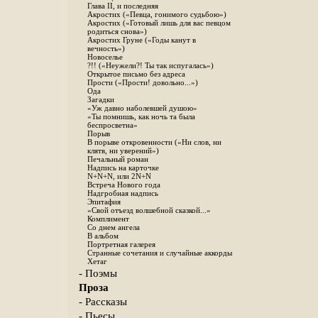
Глава II, и последняя
Акростих («Певца, гонимого судьбою»)
Акростих («Готовый лишь для вас певцом
родиться снова»)
Акростих Груне («Годы канут в
вечность»)
Новоселье
?!! («Неужели?! Ты так испугалась»)
Открытое письмо без адреса
Прости («Прости! довольно...»)
Ода
Загадки
«Уж давно наболевшей душою»
«Ты помнишь, как ночь та была
беспросветна»
Порыв
В порыве откровенности («Ни слов, ни
клятв, ни уверений»)
Печальный роман
Надпись на карточке
N+N+N, или 2N+N
Встреча Нового года
Надгробная надпись
Эпитафия
«Свой отъезд волшебной сказкой...»
Комплимент
Со днем ангела
В альбом
Портретная галерея
Странные сочетания и случайные аккорды
Хетаг
- Поэмы
Проза
- Рассказы
- Пьесы