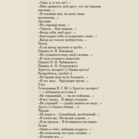
«Умру я, и что же?..»
«Мне нравится, мой друг, что ты глядишь
пытливо...»
«Я отживаю век, ты жить лишь
начинаешь...»
Друзьям
«Не упрекай меня...»
«Тяжело... Как тюрьма...»
«Когда тебя, мой друг...»
«Благодарю тебя за искреннее слово...»
«Когда на тополе сребристом...»
Поэту
«Если ветер застонет в трубе...»
Памяти А. Н. Плещеева
«Не туманится взор твой слезами...»
«В часы осеннего ненастья»
Памяти П. И. Чайковского
Памяти А. Н. Островского
Христос воскрес! («Оковы прочь!
Раскройтесь, гробы!»)
«Не брани мою музу больную...»
«Я это знал... Чарующие трели...»
Утес
Телеграмма В. Г. Ш. («Христос воскрес!
— с лобзаньем жгучим»)
«Не спрашивай, — ты не поймешь...»
«Я все сказал... В эфире утопали»
«Не упрекай! — судьбу винить не надо...»
Другу («Смерть близка...»)
Чердак
«Не верю я... Спокойный, необъятный...»
«Я понял вас. Несмелые упреки...»
«Я не пророк... В безлюдную пустыню»
Толпа
«Опять к тебе, любимая подруга...»
«Не поможешь ты горю слезами...»
«Я помню все...»