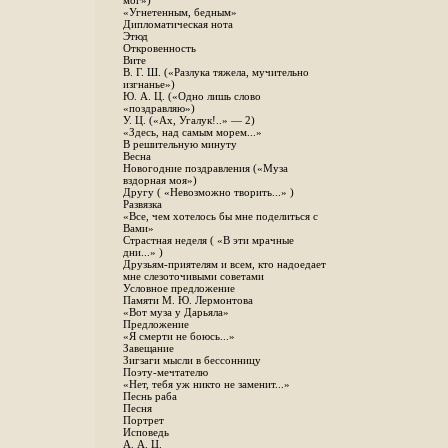
мог»)
«Угнетенным, бедным»
Дипломатическая нота
Этюд
Откровенность
Вите
B. Г. Ш. («Разлука тяжела, мучительно
изгнанье»)
Ю. А. Ц. («Одно лишь слово
«поздравляю»)
У. Ц. («Ах, Угалук!..» — 2)
«Здесь, над самым морем...»
В решительную минуту
Весна
Новогодние поздравления («Муза
вздорная моя»)
Другу ( «Невозможно творить...» )
Развязка
«Все, чем хотелось бы мне поделиться с
Вами»
Страстная неделя ( «В эти мрачные
дни...» )
Друзьям-приятелям и всем, кто надоедает
мне слезоточивыми советами
Условное предложение
Памяти М. Ю. Лермонтова
«Вот муза у Дарьяла»
Предложение
«Я смерти не боюсь...»
Завещание
Зигзаги мысли в бессонницу
Поэту-мечтателю
«Нет, тебя уж никто не заменит...»
Песнь раба
Песня
Портрет
Исповедь
А. А. Ц.