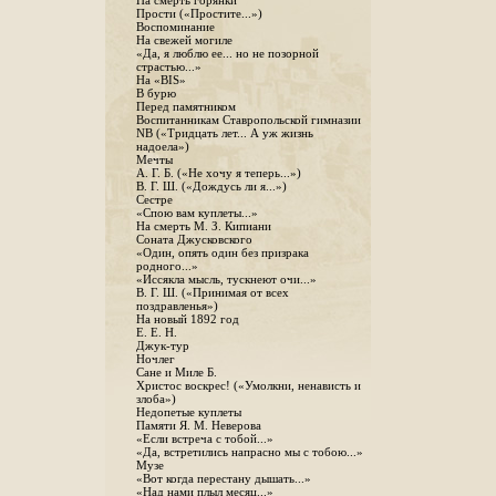
На смерть горянки
Прости («Простите...»)
Воспоминание
На свежей могиле
«Да, я люблю ее... но не позорной
страстью...»
На «BIS»
В бурю
Перед памятником
Воспитанникам Ставропольской гимназии
NB («Тридцать лет... А уж жизнь
надоела»)
Мечты
А. Г. Б. («Не хочу я теперь...»)
В. Г. Ш. («Дождусь ли я...»)
Сестре
«Спою вам куплеты...»
На смерть М. З. Кипиани
Соната Джусковского
«Один, опять один без призрака
родного...»
«Иссякла мысль, тускнеют очи...»
В. Г. Ш. («Принимая от всех
поздравленья»)
На новый 1892 год
Е. Е. Н.
Джук-тур
Ночлег
Сане и Миле Б.
Христос воскрес! («Умолкни, ненависть и
злоба»)
Недопетые куплеты
Памяти Я. М. Неверова
«Если встреча с тобой...»
«Да, встретились напрасно мы с тобою...»
Музе
«Вот когда перестану дышать...»
«Над нами плыл месяц...»