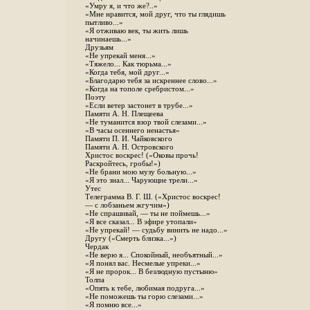
«Умру я, и что же?..»
«Мне нравится, мой друг, что ты глядишь
пытливо...»
«Я отживаю век, ты жить лишь
начинаешь...»
Друзьям
«Не упрекай меня...»
«Тяжело... Как тюрьма...»
«Когда тебя, мой друг...»
«Благодарю тебя за искреннее слово...»
«Когда на тополе сребристом...»
Поэту
«Если ветер застонет в трубе...»
Памяти А. Н. Плещеева
«Не туманится взор твой слезами...»
«В часы осеннего ненастья»
Памяти П. И. Чайковского
Памяти А. Н. Островского
Христос воскрес! («Оковы прочь!
Раскройтесь, гробы!»)
«Не брани мою музу больную...»
«Я это знал... Чарующие трели...»
Утес
Телеграмма В. Г. Ш. («Христос воскрес!
— с лобзаньем жгучим»)
«Не спрашивай, — ты не поймешь...»
«Я все сказал... В эфире утопали»
«Не упрекай! — судьбу винить не надо...»
Другу («Смерть близка...»)
Чердак
«Не верю я... Спокойный, необъятный...»
«Я понял вас. Несмелые упреки...»
«Я не пророк... В безлюдную пустыню»
Толпа
«Опять к тебе, любимая подруга...»
«Не поможешь ты горю слезами...»
«Я помню все...»