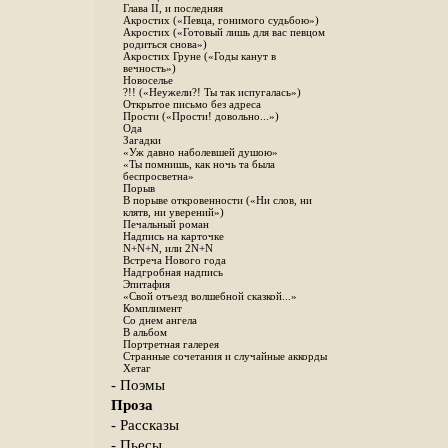
Глава II, и последняя
Акростих («Певца, гонимого судьбою»)
Акростих («Готовый лишь для вас певцом
родиться снова»)
Акростих Груне («Годы канут в
вечность»)
Новоселье
?!! («Неужели?! Ты так испугалась»)
Открытое письмо без адреса
Прости («Прости! довольно...»)
Ода
Загадки
«Уж давно наболевшей душою»
«Ты помнишь, как ночь та была
беспросветна»
Порыв
В порыве откровенности («Ни слов, ни
клятв, ни уверений»)
Печальный роман
Надпись на карточке
N+N+N, или 2N+N
Встреча Нового года
Надгробная надпись
Эпитафия
«Свой отъезд волшебной сказкой...»
Комплимент
Со днем ангела
В альбом
Портретная галерея
Странные сочетания и случайные аккорды
Хетаг
- Поэмы
Проза
- Рассказы
- Пьесы