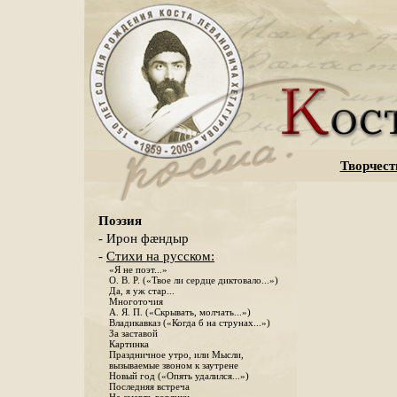
Творчест
Поэзия
- Ирон фæндыр
-
Стихи на русском:
«Я не поэт...»
О. В. Р. («Твое ли сердце диктовало...»)
Да, я уж стар...
Многоточия
А. Я. П. («Скрывать, молчать...»)
Владикавказ («Когда б на струнах...»)
За заставой
Картинка
Праздничное утро, или Мысли,
вызываемые звоном к заутрене
Новый год («Опять удалился...»)
Последняя встреча