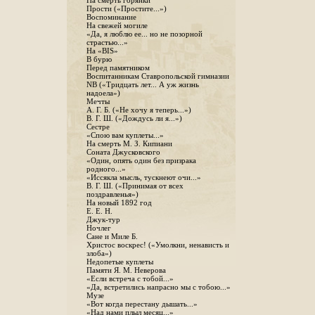
На смерть горянки
Прости («Простите...»)
Воспоминание
На свежей могиле
«Да, я люблю ее... но не позорной
страстью...»
На «BIS»
В бурю
Перед памятником
Воспитанникам Ставропольской гимназии
NB («Тридцать лет... А уж жизнь
надоела»)
Мечты
А. Г. Б. («Не хочу я теперь...»)
В. Г. Ш. («Дождусь ли я...»)
Сестре
«Спою вам куплеты...»
На смерть М. З. Кипиани
Соната Джусковского
«Один, опять один без призрака
родного...»
«Иссякла мысль, тускнеют очи...»
В. Г. Ш. («Принимая от всех
поздравленья»)
На новый 1892 год
Е. Е. Н.
Джук-тур
Ночлег
Сане и Миле Б.
Христос воскрес! («Умолкни, ненависть и
злоба»)
Недопетые куплеты
Памяти Я. М. Неверова
«Если встреча с тобой...»
«Да, встретились напрасно мы с тобою...»
Музе
«Вот когда перестану дышать...»
«Над нами плыл месяц...»