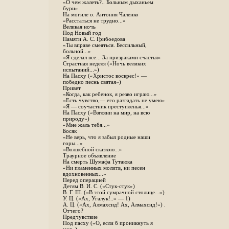
«О чем жалеть?.. Больным дыханьем
бури»
На могиле о. Антония Чаленко
«Расстаться не трудно...»
Великая ночь
Под Новый год
Памяти А. С. Грибоедова
«Ты вправе смеяться. Бессильный,
больной...»
«Я сделал все... За призраками счастья»
Страстная неделя («Ночь великих
испытаний...»)
На Пасху («Христос воскрес!» —
победно песнь святая»)
Привет
«Когда, как ребенок, я резво играю...»
«Есть чувство,— его разгадать не умею»
«Я — соучастник преступленья...»
На Пасху («Взгляни на мир, на всю
природу»)
«Мне жаль тебя...»
Босяк
«Не верь, что я забыл родные наши
горы...»
«Волшебной сказкою...»
Траурное объявление
На смерть Шумафа Тутаюка
«Ни пламенных молитв, ни песен
вдохновенных...»
Перед операцией
Детям В. И. С. («Стук-стук»)
В. Г. Ш. («В этой сумрачной столице...»)
У. Ц. («Ах, Угалук!..» — 1)
А. Ц. («Ах, Алмахсид! Ах, Алмахсид!») .
Отчего?
Предчувствие
Под пасху («О, если б проникнуть я