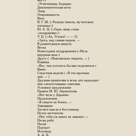
мог»)
«Угнетенным, бедным»
Дипломатическая нота
Этюд
Откровенность
Вите
B. Г. Ш. («Разлука тяжела, мучительно
изгнанье»)
Ю. А. Ц. («Одно лишь слово
«поздравляю»)
У. Ц. («Ах, Угалук!..» — 2)
«Здесь, над самым морем...»
В решительную минуту
Весна
Новогодние поздравления («Муза
вздорная моя»)
Другу ( «Невозможно творить...» )
Развязка
«Все, чем хотелось бы мне поделиться с
Вами»
Страстная неделя ( «В эти мрачные
дни...» )
Друзьям-приятелям и всем, кто надоедает
мне слезоточивыми советами
Условное предложение
Памяти М. Ю. Лермонтова
«Вот муза у Дарьяла»
Предложение
«Я смерти не боюсь...»
Завещание
Зигзаги мысли в бессонницу
Поэту-мечтателю
«Нет, тебя уж никто не заменит...»
Песнь раба
Песня
Портрет
Исповедь
А. А. Ц.