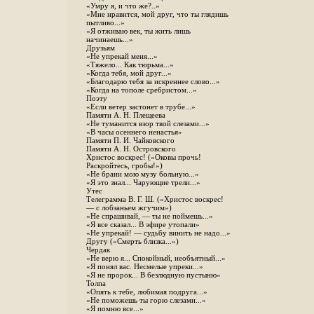
«Умру я, и что же?..»
«Мне нравится, мой друг, что ты глядишь
пытливо...»
«Я отживаю век, ты жить лишь
начинаешь...»
Друзьям
«Не упрекай меня...»
«Тяжело... Как тюрьма...»
«Когда тебя, мой друг...»
«Благодарю тебя за искреннее слово...»
«Когда на тополе сребристом...»
Поэту
«Если ветер застонет в трубе...»
Памяти А. Н. Плещеева
«Не туманится взор твой слезами...»
«В часы осеннего ненастья»
Памяти П. И. Чайковского
Памяти А. Н. Островского
Христос воскрес! («Оковы прочь!
Раскройтесь, гробы!»)
«Не брани мою музу больную...»
«Я это знал... Чарующие трели...»
Утес
Телеграмма В. Г. Ш. («Христос воскрес!
— с лобзаньем жгучим»)
«Не спрашивай, — ты не поймешь...»
«Я все сказал... В эфире утопали»
«Не упрекай! — судьбу винить не надо...»
Другу («Смерть близка...»)
Чердак
«Не верю я... Спокойный, необъятный...»
«Я понял вас. Несмелые упреки...»
«Я не пророк... В безлюдную пустыню»
Толпа
«Опять к тебе, любимая подруга...»
«Не поможешь ты горю слезами...»
«Я помню все...»