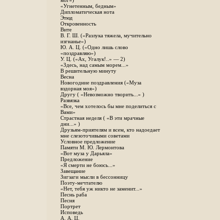
мог»)
«Угнетенным, бедным»
Дипломатическая нота
Этюд
Откровенность
Вите
B. Г. Ш. («Разлука тяжела, мучительно
изгнанье»)
Ю. А. Ц. («Одно лишь слово
«поздравляю»)
У. Ц. («Ах, Угалук!..» — 2)
«Здесь, над самым морем...»
В решительную минуту
Весна
Новогодние поздравления («Муза
вздорная моя»)
Другу ( «Невозможно творить...» )
Развязка
«Все, чем хотелось бы мне поделиться с
Вами»
Страстная неделя ( «В эти мрачные
дни...» )
Друзьям-приятелям и всем, кто надоедает
мне слезоточивыми советами
Условное предложение
Памяти М. Ю. Лермонтова
«Вот муза у Дарьяла»
Предложение
«Я смерти не боюсь...»
Завещание
Зигзаги мысли в бессонницу
Поэту-мечтателю
«Нет, тебя уж никто не заменит...»
Песнь раба
Песня
Портрет
Исповедь
А. А. Ц.