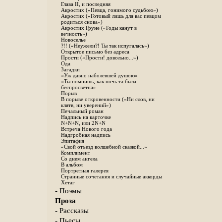
Глава II, и последняя
Акростих («Певца, гонимого судьбою»)
Акростих («Готовый лишь для вас певцом
родиться снова»)
Акростих Груне («Годы канут в
вечность»)
Новоселье
?!! («Неужели?! Ты так испугалась»)
Открытое письмо без адреса
Прости («Прости! довольно...»)
Ода
Загадки
«Уж давно наболевшей душою»
«Ты помнишь, как ночь та была
беспросветна»
Порыв
В порыве откровенности («Ни слов, ни
клятв, ни уверений»)
Печальный роман
Надпись на карточке
N+N+N, или 2N+N
Встреча Нового года
Надгробная надпись
Эпитафия
«Свой отъезд волшебной сказкой...»
Комплимент
Со днем ангела
В альбом
Портретная галерея
Странные сочетания и случайные аккорды
Хетаг
- Поэмы
Проза
- Рассказы
- Пьесы