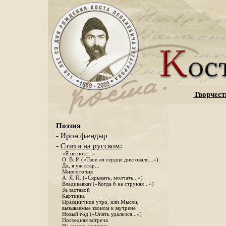
Творчест
Поэзия
- Ирон фæндыр
-
Стихи на русском:
«Я не поэт...»
О. В. Р. («Твое ли сердце диктовало...»)
Да, я уж стар...
Многоточия
А. Я. П. («Скрывать, молчать...»)
Владикавказ («Когда б на струнах...»)
За заставой
Картинка
Праздничное утро, или Мысли,
вызываемые звоном к заутрене
Новый год («Опять удалился...»)
Последняя встреча