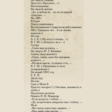
На смерть горянки
Прости («Простите...»)
Воспоминание
На свежей могиле
«Да, я люблю ее... но не позорной
страстью...»
На «BIS»
В бурю
Перед памятником
Воспитанникам Ставропольской гимназии
NB («Тридцать лет... А уж жизнь
надоела»)
Мечты
А. Г. Б. («Не хочу я теперь...»)
В. Г. Ш. («Дождусь ли я...»)
Сестре
«Спою вам куплеты...»
На смерть М. З. Кипиани
Соната Джусковского
«Один, опять один без призрака
родного...»
«Иссякла мысль, тускнеют очи...»
В. Г. Ш. («Принимая от всех
поздравленья»)
На новый 1892 год
Е. Е. Н.
Джук-тур
Ночлег
Сане и Миле Б.
Христос воскрес! («Умолкни, ненависть и
злоба»)
Недопетые куплеты
Памяти Я. М. Неверова
«Если встреча с тобой...»
«Да, встретились напрасно мы с тобою...»
Музе
«Вот когда перестану дышать...»
«Над нами плыл месяц...»