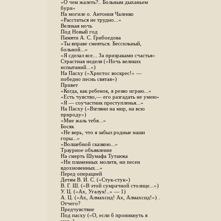
«О чем жалеть?.. Больным дыханьем
бури»
На могиле о. Антония Чаленко
«Расстаться не трудно...»
Великая ночь
Под Новый год
Памяти А. С. Грибоедова
«Ты вправе смеяться. Бессильный,
больной...»
«Я сделал все... За призраками счастья»
Страстная неделя («Ночь великих
испытаний...»)
На Пасху («Христос воскрес!» —
победно песнь святая»)
Привет
«Когда, как ребенок, я резво играю...»
«Есть чувство,— его разгадать не умею»
«Я — соучастник преступленья...»
На Пасху («Взгляни на мир, на всю
природу»)
«Мне жаль тебя...»
Босяк
«Не верь, что я забыл родные наши
горы...»
«Волшебной сказкою...»
Траурное объявление
На смерть Шумафа Тутаюка
«Ни пламенных молитв, ни песен
вдохновенных...»
Перед операцией
Детям В. И. С. («Стук-стук»)
В. Г. Ш. («В этой сумрачной столице...»)
У. Ц. («Ах, Угалук!..» — 1)
А. Ц. («Ах, Алмахсид! Ах, Алмахсид!») .
Отчего?
Предчувствие
Под пасху («О, если б проникнуть я