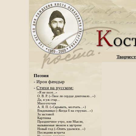
Творчест
Поэзия
- Ирон фæндыр
-
Стихи на русском:
«Я не поэт...»
О. В. Р. («Твое ли сердце диктовало...»)
Да, я уж стар...
Многоточия
А. Я. П. («Скрывать, молчать...»)
Владикавказ («Когда б на струнах...»)
За заставой
Картинка
Праздничное утро, или Мысли,
вызываемые звоном к заутрене
Новый год («Опять удалился...»)
Последняя встреча