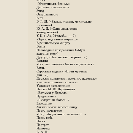
мог»)
«Угнетенным, бедным»
Дипломатическая нота
Этюд
Откровенность
Вите
B. Г. Ш. («Разлука тяжела, мучительно
изгнанье»)
Ю. А. Ц. («Одно лишь слово
«поздравляю»)
У. Ц. («Ах, Угалук!..» — 2)
«Здесь, над самым морем...»
В решительную минуту
Весна
Новогодние поздравления («Муза
вздорная моя»)
Другу ( «Невозможно творить...» )
Развязка
«Все, чем хотелось бы мне поделиться с
Вами»
Страстная неделя ( «В эти мрачные
дни...» )
Друзьям-приятелям и всем, кто надоедает
мне слезоточивыми советами
Условное предложение
Памяти М. Ю. Лермонтова
«Вот муза у Дарьяла»
Предложение
«Я смерти не боюсь...»
Завещание
Зигзаги мысли в бессонницу
Поэту-мечтателю
«Нет, тебя уж никто не заменит...»
Песнь раба
Песня
Портрет
Исповедь
А. А. Ц.