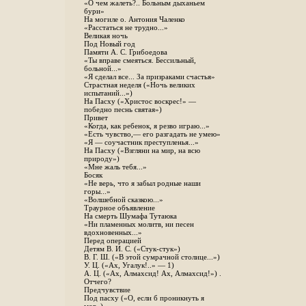
«О чем жалеть?.. Больным дыханьем
бури»
На могиле о. Антония Чаленко
«Расстаться не трудно...»
Великая ночь
Под Новый год
Памяти А. С. Грибоедова
«Ты вправе смеяться. Бессильный,
больной...»
«Я сделал все... За призраками счастья»
Страстная неделя («Ночь великих
испытаний...»)
На Пасху («Христос воскрес!» —
победно песнь святая»)
Привет
«Когда, как ребенок, я резво играю...»
«Есть чувство,— его разгадать не умею»
«Я — соучастник преступленья...»
На Пасху («Взгляни на мир, на всю
природу»)
«Мне жаль тебя...»
Босяк
«Не верь, что я забыл родные наши
горы...»
«Волшебной сказкою...»
Траурное объявление
На смерть Шумафа Тутаюка
«Ни пламенных молитв, ни песен
вдохновенных...»
Перед операцией
Детям В. И. С. («Стук-стук»)
В. Г. Ш. («В этой сумрачной столице...»)
У. Ц. («Ах, Угалук!..» — 1)
А. Ц. («Ах, Алмахсид! Ах, Алмахсид!») .
Отчего?
Предчувствие
Под пасху («О, если б проникнуть я