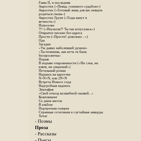
Глава II, и последняя
Акростих («Певца, гонимого судьбою»)
Акростих («Готовый лишь для вас певцом
родиться снова»)
Акростих Груне («Годы канут в
вечность»)
Новоселье
?!! («Неужели?! Ты так испугалась»)
Открытое письмо без адреса
Прости («Прости! довольно...»)
Ода
Загадки
«Уж давно наболевшей душою»
«Ты помнишь, как ночь та была
беспросветна»
Порыв
В порыве откровенности («Ни слов, ни
клятв, ни уверений»)
Печальный роман
Надпись на карточке
N+N+N, или 2N+N
Встреча Нового года
Надгробная надпись
Эпитафия
«Свой отъезд волшебной сказкой...»
Комплимент
Со днем ангела
В альбом
Портретная галерея
Странные сочетания и случайные аккорды
Хетаг
- Поэмы
Проза
- Рассказы
- Пьесы