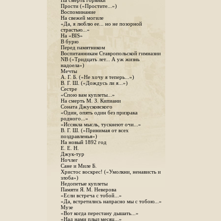
На смерть горянки
Прости («Простите...»)
Воспоминание
На свежей могиле
«Да, я люблю ее... но не позорной
страстью...»
На «BIS»
В бурю
Перед памятником
Воспитанникам Ставропольской гимназии
NB («Тридцать лет... А уж жизнь
надоела»)
Мечты
А. Г. Б. («Не хочу я теперь...»)
В. Г. Ш. («Дождусь ли я...»)
Сестре
«Спою вам куплеты...»
На смерть М. З. Кипиани
Соната Джусковского
«Один, опять один без призрака
родного...»
«Иссякла мысль, тускнеют очи...»
В. Г. Ш. («Принимая от всех
поздравленья»)
На новый 1892 год
Е. Е. Н.
Джук-тур
Ночлег
Сане и Миле Б.
Христос воскрес! («Умолкни, ненависть и
злоба»)
Недопетые куплеты
Памяти Я. М. Неверова
«Если встреча с тобой...»
«Да, встретились напрасно мы с тобою...»
Музе
«Вот когда перестану дышать...»
«Над нами плыл месяц...»