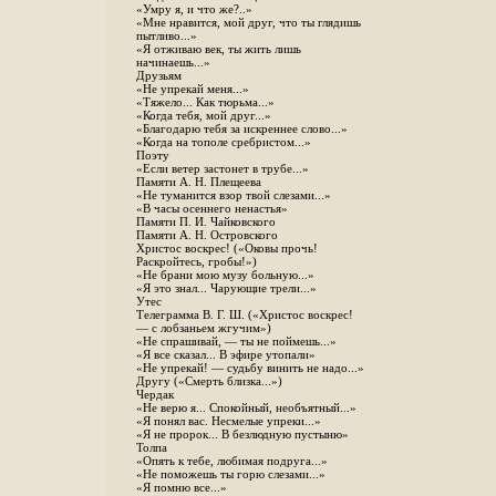
«Умру я, и что же?..»
«Мне нравится, мой друг, что ты глядишь
пытливо...»
«Я отживаю век, ты жить лишь
начинаешь...»
Друзьям
«Не упрекай меня...»
«Тяжело... Как тюрьма...»
«Когда тебя, мой друг...»
«Благодарю тебя за искреннее слово...»
«Когда на тополе сребристом...»
Поэту
«Если ветер застонет в трубе...»
Памяти А. Н. Плещеева
«Не туманится взор твой слезами...»
«В часы осеннего ненастья»
Памяти П. И. Чайковского
Памяти А. Н. Островского
Христос воскрес! («Оковы прочь!
Раскройтесь, гробы!»)
«Не брани мою музу больную...»
«Я это знал... Чарующие трели...»
Утес
Телеграмма В. Г. Ш. («Христос воскрес!
— с лобзаньем жгучим»)
«Не спрашивай, — ты не поймешь...»
«Я все сказал... В эфире утопали»
«Не упрекай! — судьбу винить не надо...»
Другу («Смерть близка...»)
Чердак
«Не верю я... Спокойный, необъятный...»
«Я понял вас. Несмелые упреки...»
«Я не пророк... В безлюдную пустыню»
Толпа
«Опять к тебе, любимая подруга...»
«Не поможешь ты горю слезами...»
«Я помню все...»