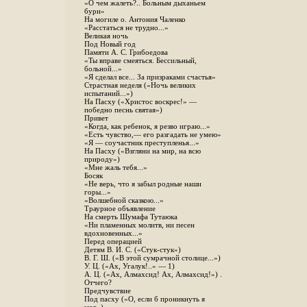
«О чем жалеть?.. Больным дыханьем
бури»
На могиле о. Антония Чаленко
«Расстаться не трудно...»
Великая ночь
Под Новый год
Памяти А. С. Грибоедова
«Ты вправе смеяться. Бессильный,
больной...»
«Я сделал все... За призраками счастья»
Страстная неделя («Ночь великих
испытаний...»)
На Пасху («Христос воскрес!» —
победно песнь святая»)
Привет
«Когда, как ребенок, я резво играю...»
«Есть чувство,— его разгадать не умею»
«Я — соучастник преступленья...»
На Пасху («Взгляни на мир, на всю
природу»)
«Мне жаль тебя...»
Босяк
«Не верь, что я забыл родные наши
горы...»
«Волшебной сказкою...»
Траурное объявление
На смерть Шумафа Тутаюка
«Ни пламенных молитв, ни песен
вдохновенных...»
Перед операцией
Детям В. И. С. («Стук-стук»)
В. Г. Ш. («В этой сумрачной столице...»)
У. Ц. («Ах, Угалук!..» — 1)
А. Ц. («Ах, Алмахсид! Ах, Алмахсид!») .
Отчего?
Предчувствие
Под пасху («О, если б проникнуть я