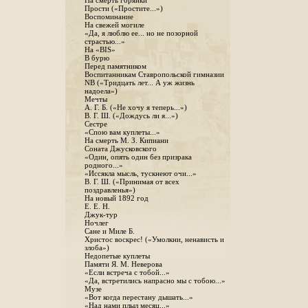
На смерть горянки
Прости («Простите...»)
Воспоминание
На свежей могиле
«Да, я люблю ее... но не позорной
страстью...»
На «BIS»
В бурю
Перед памятником
Воспитанникам Ставропольской гимназии
NB («Тридцать лет... А уж жизнь
надоела»)
Мечты
А. Г. Б. («Не хочу я теперь...»)
В. Г. Ш. («Дождусь ли я...»)
Сестре
«Спою вам куплеты...»
На смерть М. З. Кипиани
Соната Джусковского
«Один, опять один без призрака
родного...»
«Иссякла мысль, тускнеют очи...»
В. Г. Ш. («Принимая от всех
поздравленья»)
На новый 1892 год
Е. Е. Н.
Джук-тур
Ночлег
Сане и Миле Б.
Христос воскрес! («Умолкни, ненависть и
злоба»)
Недопетые куплеты
Памяти Я. М. Неверова
«Если встреча с тобой...»
«Да, встретились напрасно мы с тобою...»
Музе
«Вот когда перестану дышать...»
«Над нами плыл месяц...»