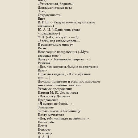
мог»)
«Угнетенным, бедным»
Дипломатическая нота
Этюд
Откровенность
Вите
B. Г. Ш. («Разлука тяжела, мучительно
изгнанье»)
Ю. А. Ц. («Одно лишь слово
«поздравляю»)
У. Ц. («Ах, Угалук!..» — 2)
«Здесь, над самым морем...»
В решительную минуту
Весна
Новогодние поздравления («Муза
вздорная моя»)
Другу ( «Невозможно творить...» )
Развязка
«Все, чем хотелось бы мне поделиться с
Вами»
Страстная неделя ( «В эти мрачные
дни...» )
Друзьям-приятелям и всем, кто надоедает
мне слезоточивыми советами
Условное предложение
Памяти М. Ю. Лермонтова
«Вот муза у Дарьяла»
Предложение
«Я смерти не боюсь...»
Завещание
Зигзаги мысли в бессонницу
Поэту-мечтателю
«Нет, тебя уж никто не заменит...»
Песнь раба
Песня
Портрет
Исповедь
А. А. Ц.