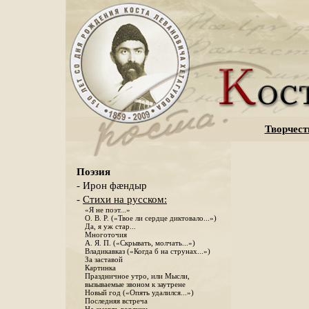
Творчест
Поэзия
- Ирон фæндыр
-
Стихи на русском:
«Я не поэт...»
О. В. Р. («Твое ли сердце диктовало...»)
Да, я уж стар...
Многоточия
А. Я. П. («Скрывать, молчать...»)
Владикавказ («Когда б на струнах...»)
За заставой
Картинка
Праздничное утро, или Мысли,
вызываемые звоном к заутрене
Новый год («Опять удалился...»)
Последняя встреча