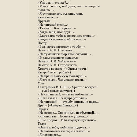
«Умру я, и что же?..»
«Мне нравится, мой друг, что ты глядишь
пытливо...»
«Я отживаю век, ты жить лишь
начинаешь...»
Друзьям
«Не упрекай меня...»
«Тяжело... Как тюрьма...»
«Когда тебя, мой друг...»
«Благодарю тебя за искреннее слово...»
«Когда на тополе сребристом...»
Поэту
«Если ветер застонет в трубе...»
Памяти А. Н. Плещеева
«Не туманится взор твой слезами...»
«В часы осеннего ненастья»
Памяти П. И. Чайковского
Памяти А. Н. Островского
Христос воскрес! («Оковы прочь!
Раскройтесь, гробы!»)
«Не брани мою музу больную...»
«Я это знал... Чарующие трели...»
Утес
Телеграмма В. Г. Ш. («Христос воскрес!
— с лобзаньем жгучим»)
«Не спрашивай, — ты не поймешь...»
«Я все сказал... В эфире утопали»
«Не упрекай! — судьбу винить не надо...»
Другу («Смерть близка...»)
Чердак
«Не верю я... Спокойный, необъятный...»
«Я понял вас. Несмелые упреки...»
«Я не пророк... В безлюдную пустыню»
Толпа
«Опять к тебе, любимая подруга...»
«Не поможешь ты горю слезами...»
«Я помню все...»