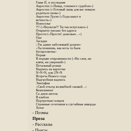
Глава II, и последняя
Акростих («Певца, гонимого судьбою»)
Акростих («Готовый лишь для вас певцом
родиться снова»)
Акростих Груне («Годы канут в
вечность»)
Новоселье
?!! («Неужели?! Ты так испугалась»)
Открытое письмо без адреса
Прости («Прости! довольно...»)
Ода
Загадки
«Уж давно наболевшей душою»
«Ты помнишь, как ночь та была
беспросветна»
Порыв
В порыве откровенности («Ни слов, ни
клятв, ни уверений»)
Печальный роман
Надпись на карточке
N+N+N, или 2N+N
Встреча Нового года
Надгробная надпись
Эпитафия
«Свой отъезд волшебной сказкой...»
Комплимент
Со днем ангела
В альбом
Портретная галерея
Странные сочетания и случайные аккорды
Хетаг
- Поэмы
Проза
- Рассказы
- Пьесы