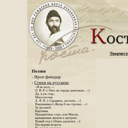
Творчест
Поэзия
- Ирон фæндыр
-
Стихи на русском:
«Я не поэт...»
О. В. Р. («Твое ли сердце диктовало...»)
Да, я уж стар...
Многоточия
А. Я. П. («Скрывать, молчать...»)
Владикавказ («Когда б на струнах...»)
За заставой
Картинка
Праздничное утро, или Мысли,
вызываемые звоном к заутрене
Новый год («Опять удалился...»)
Последняя встреча