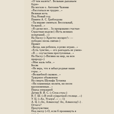
«О чем жалеть?.. Больным дыханьем
бури»
На могиле о. Антония Чаленко
«Расстаться не трудно...»
Великая ночь
Под Новый год
Памяти А. С. Грибоедова
«Ты вправе смеяться. Бессильный,
больной...»
«Я сделал все... За призраками счастья»
Страстная неделя («Ночь великих
испытаний...»)
На Пасху («Христос воскрес!» —
победно песнь святая»)
Привет
«Когда, как ребенок, я резво играю...»
«Есть чувство,— его разгадать не умею»
«Я — соучастник преступленья...»
На Пасху («Взгляни на мир, на всю
природу»)
«Мне жаль тебя...»
Босяк
«Не верь, что я забыл родные наши
горы...»
«Волшебной сказкою...»
Траурное объявление
На смерть Шумафа Тутаюка
«Ни пламенных молитв, ни песен
вдохновенных...»
Перед операцией
Детям В. И. С. («Стук-стук»)
В. Г. Ш. («В этой сумрачной столице...»)
У. Ц. («Ах, Угалук!..» — 1)
А. Ц. («Ах, Алмахсид! Ах, Алмахсид!») .
Отчего?
Предчувствие
Под пасху («О, если б проникнуть я