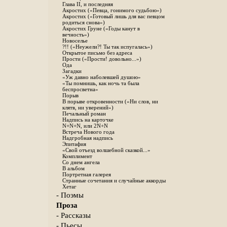
Глава II, и последняя
Акростих («Певца, гонимого судьбою»)
Акростих («Готовый лишь для вас певцом
родиться снова»)
Акростих Груне («Годы канут в
вечность»)
Новоселье
?!! («Неужели?! Ты так испугалась»)
Открытое письмо без адреса
Прости («Прости! довольно...»)
Ода
Загадки
«Уж давно наболевшей душою»
«Ты помнишь, как ночь та была
беспросветна»
Порыв
В порыве откровенности («Ни слов, ни
клятв, ни уверений»)
Печальный роман
Надпись на карточке
N+N+N, или 2N+N
Встреча Нового года
Надгробная надпись
Эпитафия
«Свой отъезд волшебной сказкой...»
Комплимент
Со днем ангела
В альбом
Портретная галерея
Странные сочетания и случайные аккорды
Хетаг
- Поэмы
Проза
- Рассказы
- Пьесы