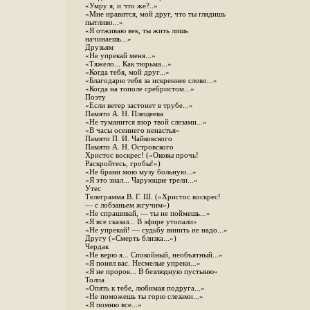
«Умру я, и что же?..»
«Мне нравится, мой друг, что ты глядишь
пытливо...»
«Я отживаю век, ты жить лишь
начинаешь...»
Друзьям
«Не упрекай меня...»
«Тяжело... Как тюрьма...»
«Когда тебя, мой друг...»
«Благодарю тебя за искреннее слово...»
«Когда на тополе сребристом...»
Поэту
«Если ветер застонет в трубе...»
Памяти А. Н. Плещеева
«Не туманится взор твой слезами...»
«В часы осеннего ненастья»
Памяти П. И. Чайковского
Памяти А. Н. Островского
Христос воскрес! («Оковы прочь!
Раскройтесь, гробы!»)
«Не брани мою музу больную...»
«Я это знал... Чарующие трели...»
Утес
Телеграмма В. Г. Ш. («Христос воскрес!
— с лобзаньем жгучим»)
«Не спрашивай, — ты не поймешь...»
«Я все сказал... В эфире утопали»
«Не упрекай! — судьбу винить не надо...»
Другу («Смерть близка...»)
Чердак
«Не верю я... Спокойный, необъятный...»
«Я понял вас. Несмелые упреки...»
«Я не пророк... В безлюдную пустыню»
Толпа
«Опять к тебе, любимая подруга...»
«Не поможешь ты горю слезами...»
«Я помню все...»