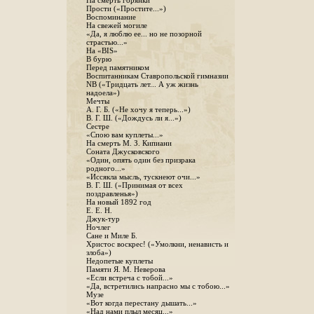
На смерть горянки
Прости («Простите...»)
Воспоминание
На свежей могиле
«Да, я люблю ее... но не позорной
страстью...»
На «BIS»
В бурю
Перед памятником
Воспитанникам Ставропольской гимназии
NB («Тридцать лет... А уж жизнь
надоела»)
Мечты
А. Г. Б. («Не хочу я теперь...»)
В. Г. Ш. («Дождусь ли я...»)
Сестре
«Спою вам куплеты...»
На смерть М. З. Кипиани
Соната Джусковского
«Один, опять один без призрака
родного...»
«Иссякла мысль, тускнеют очи...»
В. Г. Ш. («Принимая от всех
поздравленья»)
На новый 1892 год
Е. Е. Н.
Джук-тур
Ночлег
Сане и Миле Б.
Христос воскрес! («Умолкни, ненависть и
злоба»)
Недопетые куплеты
Памяти Я. М. Неверова
«Если встреча с тобой...»
«Да, встретились напрасно мы с тобою...»
Музе
«Вот когда перестану дышать...»
«Над нами плыл месяц...»