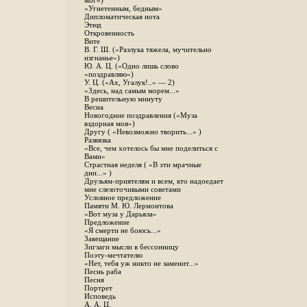
мог»)
«Угнетенным, бедным»
Дипломатическая нота
Этюд
Откровенность
Вите
B. Г. Ш. («Разлука тяжела, мучительно
изгнанье»)
Ю. А. Ц. («Одно лишь слово
«поздравляю»)
У. Ц. («Ах, Угалук!..» — 2)
«Здесь, над самым морем...»
В решительную минуту
Весна
Новогодние поздравления («Муза
вздорная моя»)
Другу ( «Невозможно творить...» )
Развязка
«Все, чем хотелось бы мне поделиться с
Вами»
Страстная неделя ( «В эти мрачные
дни...» )
Друзьям-приятелям и всем, кто надоедает
мне слезоточивыми советами
Условное предложение
Памяти М. Ю. Лермонтова
«Вот муза у Дарьяла»
Предложение
«Я смерти не боюсь...»
Завещание
Зигзаги мысли в бессонницу
Поэту-мечтателю
«Нет, тебя уж никто не заменит...»
Песнь раба
Песня
Портрет
Исповедь
А. А. Ц.