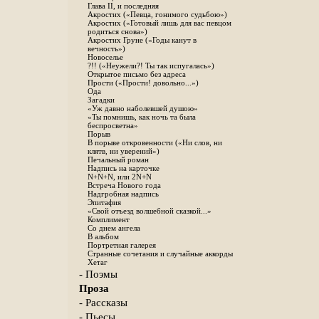
Глава II, и последняя
Акростих («Певца, гонимого судьбою»)
Акростих («Готовый лишь для вас певцом
родиться снова»)
Акростих Груне («Годы канут в
вечность»)
Новоселье
?!! («Неужели?! Ты так испугалась»)
Открытое письмо без адреса
Прости («Прости! довольно...»)
Ода
Загадки
«Уж давно наболевшей душою»
«Ты помнишь, как ночь та была
беспросветна»
Порыв
В порыве откровенности («Ни слов, ни
клятв, ни уверений»)
Печальный роман
Надпись на карточке
N+N+N, или 2N+N
Встреча Нового года
Надгробная надпись
Эпитафия
«Свой отъезд волшебной сказкой...»
Комплимент
Со днем ангела
В альбом
Портретная галерея
Странные сочетания и случайные аккорды
Хетаг
- Поэмы
Проза
- Рассказы
- Пьесы