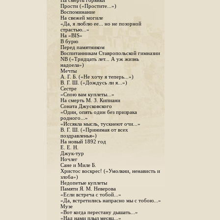
На смерть горянки
Прости («Простите...»)
Воспоминание
На свежей могиле
«Да, я люблю ее... но не позорной
страстью...»
На «BIS»
В бурю
Перед памятником
Воспитанникам Ставропольской гимназии
NB («Тридцать лет... А уж жизнь
надоела»)
Мечты
А. Г. Б. («Не хочу я теперь...»)
В. Г. Ш. («Дождусь ли я...»)
Сестре
«Спою вам куплеты...»
На смерть М. З. Кипиани
Соната Джусковского
«Один, опять один без призрака
родного...»
«Иссякла мысль, тускнеют очи...»
В. Г. Ш. («Принимая от всех
поздравленья»)
На новый 1892 год
Е. Е. Н.
Джук-тур
Ночлег
Сане и Миле Б.
Христос воскрес! («Умолкни, ненависть и
злоба»)
Недопетые куплеты
Памяти Я. М. Неверова
«Если встреча с тобой...»
«Да, встретились напрасно мы с тобою...»
Музе
«Вот когда перестану дышать...»
«Над нами плыл месяц...»