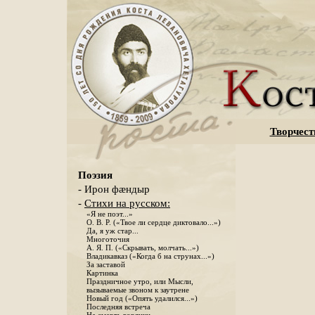
Творчест
Поэзия
- Ирон фæндыр
-
Стихи на русском:
«Я не поэт...»
О. В. Р. («Твое ли сердце диктовало...»)
Да, я уж стар...
Многоточия
А. Я. П. («Скрывать, молчать...»)
Владикавказ («Когда б на струнах...»)
За заставой
Картинка
Праздничное утро, или Мысли,
вызываемые звоном к заутрене
Новый год («Опять удалился...»)
Последняя встреча