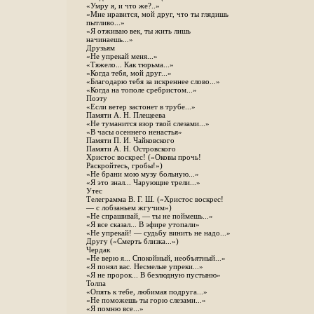
«Умру я, и что же?..»
«Мне нравится, мой друг, что ты глядишь
пытливо...»
«Я отживаю век, ты жить лишь
начинаешь...»
Друзьям
«Не упрекай меня...»
«Тяжело... Как тюрьма...»
«Когда тебя, мой друг...»
«Благодарю тебя за искреннее слово...»
«Когда на тополе сребристом...»
Поэту
«Если ветер застонет в трубе...»
Памяти А. Н. Плещеева
«Не туманится взор твой слезами...»
«В часы осеннего ненастья»
Памяти П. И. Чайковского
Памяти А. Н. Островского
Христос воскрес! («Оковы прочь!
Раскройтесь, гробы!»)
«Не брани мою музу больную...»
«Я это знал... Чарующие трели...»
Утес
Телеграмма В. Г. Ш. («Христос воскрес!
— с лобзаньем жгучим»)
«Не спрашивай, — ты не поймешь...»
«Я все сказал... В эфире утопали»
«Не упрекай! — судьбу винить не надо...»
Другу («Смерть близка...»)
Чердак
«Не верю я... Спокойный, необъятный...»
«Я понял вас. Несмелые упреки...»
«Я не пророк... В безлюдную пустыню»
Толпа
«Опять к тебе, любимая подруга...»
«Не поможешь ты горю слезами...»
«Я помню все...»