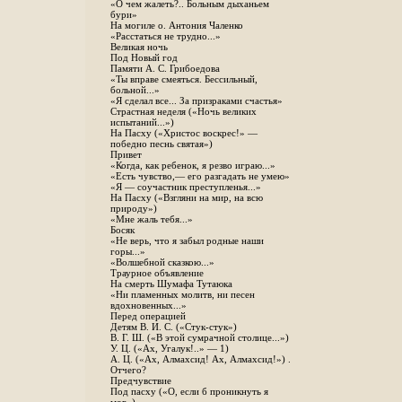
«О чем жалеть?.. Больным дыханьем
бури»
На могиле о. Антония Чаленко
«Расстаться не трудно...»
Великая ночь
Под Новый год
Памяти А. С. Грибоедова
«Ты вправе смеяться. Бессильный,
больной...»
«Я сделал все... За призраками счастья»
Страстная неделя («Ночь великих
испытаний...»)
На Пасху («Христос воскрес!» —
победно песнь святая»)
Привет
«Когда, как ребенок, я резво играю...»
«Есть чувство,— его разгадать не умею»
«Я — соучастник преступленья...»
На Пасху («Взгляни на мир, на всю
природу»)
«Мне жаль тебя...»
Босяк
«Не верь, что я забыл родные наши
горы...»
«Волшебной сказкою...»
Траурное объявление
На смерть Шумафа Тутаюка
«Ни пламенных молитв, ни песен
вдохновенных...»
Перед операцией
Детям В. И. С. («Стук-стук»)
В. Г. Ш. («В этой сумрачной столице...»)
У. Ц. («Ах, Угалук!..» — 1)
А. Ц. («Ах, Алмахсид! Ах, Алмахсид!») .
Отчего?
Предчувствие
Под пасху («О, если б проникнуть я