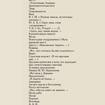
мог»)
«Угнетенным, бедным»
Дипломатическая нота
Этюд
Откровенность
Вите
B. Г. Ш. («Разлука тяжела, мучительно
изгнанье»)
Ю. А. Ц. («Одно лишь слово
«поздравляю»)
У. Ц. («Ах, Угалук!..» — 2)
«Здесь, над самым морем...»
В решительную минуту
Весна
Новогодние поздравления («Муза
вздорная моя»)
Другу ( «Невозможно творить...» )
Развязка
«Все, чем хотелось бы мне поделиться с
Вами»
Страстная неделя ( «В эти мрачные
дни...» )
Друзьям-приятелям и всем, кто надоедает
мне слезоточивыми советами
Условное предложение
Памяти М. Ю. Лермонтова
«Вот муза у Дарьяла»
Предложение
«Я смерти не боюсь...»
Завещание
Зигзаги мысли в бессонницу
Поэту-мечтателю
«Нет, тебя уж никто не заменит...»
Песнь раба
Песня
Портрет
Исповедь
А. А. Ц.