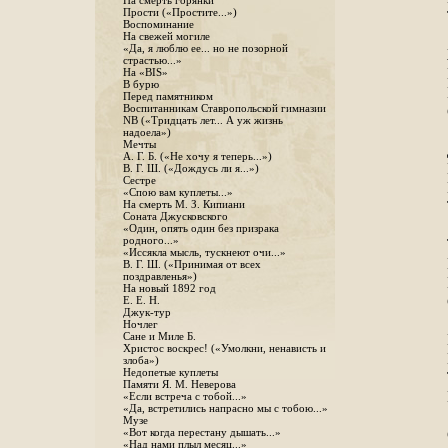
На смерть горянки
Прости («Простите...»)
Воспоминание
На свежей могиле
«Да, я люблю ее... но не позорной
страстью...»
На «BIS»
В бурю
Перед памятником
Воспитанникам Ставропольской гимназии
NB («Тридцать лет... А уж жизнь
надоела»)
Мечты
А. Г. Б. («Не хочу я теперь...»)
В. Г. Ш. («Дождусь ли я...»)
Сестре
«Спою вам куплеты...»
На смерть М. З. Кипиани
Соната Джусковского
«Один, опять один без призрака
родного...»
«Иссякла мысль, тускнеют очи...»
В. Г. Ш. («Принимая от всех
поздравленья»)
На новый 1892 год
Е. Е. Н.
Джук-тур
Ночлег
Сане и Миле Б.
Христос воскрес! («Умолкни, ненависть и
злоба»)
Недопетые куплеты
Памяти Я. М. Неверова
«Если встреча с тобой...»
«Да, встретились напрасно мы с тобою...»
Музе
«Вот когда перестану дышать...»
«Над нами плыл месяц...»