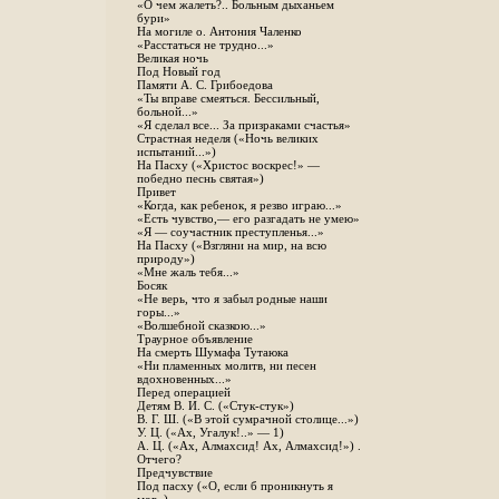
«О чем жалеть?.. Больным дыханьем
бури»
На могиле о. Антония Чаленко
«Расстаться не трудно...»
Великая ночь
Под Новый год
Памяти А. С. Грибоедова
«Ты вправе смеяться. Бессильный,
больной...»
«Я сделал все... За призраками счастья»
Страстная неделя («Ночь великих
испытаний...»)
На Пасху («Христос воскрес!» —
победно песнь святая»)
Привет
«Когда, как ребенок, я резво играю...»
«Есть чувство,— его разгадать не умею»
«Я — соучастник преступленья...»
На Пасху («Взгляни на мир, на всю
природу»)
«Мне жаль тебя...»
Босяк
«Не верь, что я забыл родные наши
горы...»
«Волшебной сказкою...»
Траурное объявление
На смерть Шумафа Тутаюка
«Ни пламенных молитв, ни песен
вдохновенных...»
Перед операцией
Детям В. И. С. («Стук-стук»)
В. Г. Ш. («В этой сумрачной столице...»)
У. Ц. («Ах, Угалук!..» — 1)
А. Ц. («Ах, Алмахсид! Ах, Алмахсид!») .
Отчего?
Предчувствие
Под пасху («О, если б проникнуть я