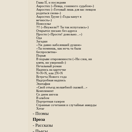
Глава II, и последняя
Акростих («Певца, гонимого судьбою»)
Акростих («Готовый лишь для вас певцом
родиться снова»)
Акростих Груне («Годы канут в
вечность»)
Новоселье
?!! («Неужели?! Ты так испугалась»)
Открытое письмо без адреса
Прости («Прости! довольно...»)
Ода
Загадки
«Уж давно наболевшей душою»
«Ты помнишь, как ночь та была
беспросветна»
Порыв
В порыве откровенности («Ни слов, ни
клятв, ни уверений»)
Печальный роман
Надпись на карточке
N+N+N, или 2N+N
Встреча Нового года
Надгробная надпись
Эпитафия
«Свой отъезд волшебной сказкой...»
Комплимент
Со днем ангела
В альбом
Портретная галерея
Странные сочетания и случайные аккорды
Хетаг
- Поэмы
Проза
- Рассказы
- Пьесы