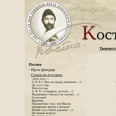
Творчест
Поэзия
- Ирон фæндыр
-
Стихи на русском:
«Я не поэт...»
О. В. Р. («Твое ли сердце диктовало...»)
Да, я уж стар...
Многоточия
А. Я. П. («Скрывать, молчать...»)
Владикавказ («Когда б на струнах...»)
За заставой
Картинка
Праздничное утро, или Мысли,
вызываемые звоном к заутрене
Новый год («Опять удалился...»)
Последняя встреча