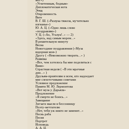
мог»)
«Угнетенным, бедным»
Дипломатическая нота
Этюд
Откровенность
Вите
B. Г. Ш. («Разлука тяжела, мучительно
изгнанье»)
Ю. А. Ц. («Одно лишь слово
«поздравляю»)
У. Ц. («Ах, Угалук!..» — 2)
«Здесь, над самым морем...»
В решительную минуту
Весна
Новогодние поздравления («Муза
вздорная моя»)
Другу ( «Невозможно творить...» )
Развязка
«Все, чем хотелось бы мне поделиться с
Вами»
Страстная неделя ( «В эти мрачные
дни...» )
Друзьям-приятелям и всем, кто надоедает
мне слезоточивыми советами
Условное предложение
Памяти М. Ю. Лермонтова
«Вот муза у Дарьяла»
Предложение
«Я смерти не боюсь...»
Завещание
Зигзаги мысли в бессонницу
Поэту-мечтателю
«Нет, тебя уж никто не заменит...»
Песнь раба
Песня
Портрет
Исповедь
А. А. Ц.