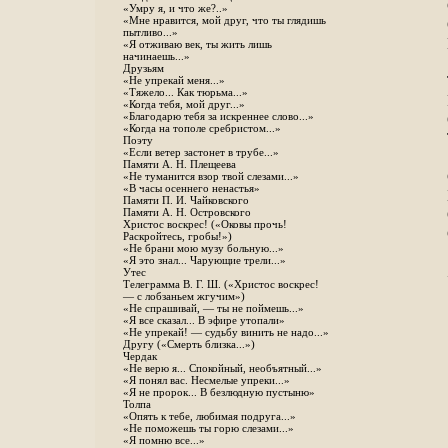
«Умру я, и что же?..»
«Мне нравится, мой друг, что ты глядишь
пытливо...»
«Я отживаю век, ты жить лишь
начинаешь...»
Друзьям
«Не упрекай меня...»
«Тяжело... Как тюрьма...»
«Когда тебя, мой друг...»
«Благодарю тебя за искреннее слово...»
«Когда на тополе сребристом...»
Поэту
«Если ветер застонет в трубе...»
Памяти А. Н. Плещеева
«Не туманится взор твой слезами...»
«В часы осеннего ненастья»
Памяти П. И. Чайковского
Памяти А. Н. Островского
Христос воскрес! («Оковы прочь!
Раскройтесь, гробы!»)
«Не брани мою музу больную...»
«Я это знал... Чарующие трели...»
Утес
Телеграмма В. Г. Ш. («Христос воскрес!
— с лобзаньем жгучим»)
«Не спрашивай, — ты не поймешь...»
«Я все сказал... В эфире утопали»
«Не упрекай! — судьбу винить не надо...»
Другу («Смерть близка...»)
Чердак
«Не верю я... Спокойный, необъятный...»
«Я понял вас. Несмелые упреки...»
«Я не пророк... В безлюдную пустыню»
Толпа
«Опять к тебе, любимая подруга...»
«Не поможешь ты горю слезами...»
«Я помню все...»