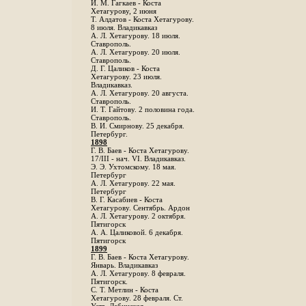
И. М. Гагкаев - Коста
Хетагурову, 2 июня
Т. Алдатов - Коста Хетагурову.
8 июля. Владикавказ
А. Л. Хетагурову. 18 июля.
Ставрополь.
А. Л. Хетагурову. 20 июля.
Ставрополь.
Д. Г. Цаликов - Коста
Хетагурову. 23 июля.
Владикавказ.
А. Л. Хетагурову. 20 августа.
Ставрополь.
И. Т. Гайтову. 2 половина года.
Ставрополь.
В. И. Смирнову. 25 декабря.
Петербург.
1898
Г. В. Баев - Коста Хетагурову.
17/III - нач. VI. Владикавказ.
Э. Э. Ухтомскому. 18 мая.
Петербург
A. Л. Хетагурову. 22 мая.
Петербург
B. Г. Касабиев - Коста
Хетагурову. Сентябрь. Ардон
А. Л. Хетагурову. 2 октября.
Пятигорск
А. А. Цаликовой. 6 декабря.
Пятигорск
1899
Г. В. Баев - Коста Хетагурову.
Январь. Владикавказ
А. Л. Хетагурову. 8 февраля.
Пятигорск.
С. Т. Метлин - Коста
Хетагурову. 28 февраля. Ст.