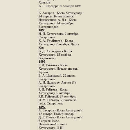
Харьков
B. Г. Шредерс. 4 декабря 1893
г.
А. Захаров - Коста Хетагурову.
24 апреля. Баталпашинск
Неизвестная (А. Л.) - Коста
Хетагурову. 24 сентября.
Екатеринодар.
1895
Н. П. Хетагурову. 2 октября.
Ставрополь
X. А. Уруймагов - Коста
Хетагурову. 8 ноября. Дарг-
Кох
В. Д. Хетагуров - Коста
Хетагурову. 15 ноября.
Владикавказ.
1896
Р. И. Гайтова - Коста
Хетагурову. Начало апреля.
Ардон.
Е. А. Цаликовой. 26 июня.
Ставрополь
А. И. Цаликову. Август (?).
Ставрополь
Р. И. Гайтова - Коста
Хетагурову. 9 октября
Р.И. Гайтовой. 27 октября.
И. М. Гагкаеву. 2 половика
года. Ставрополь
1897
А. Захаров - Коста Хетагурову.
12 января. Екатеринодар
Д. Г. Гиоев - Коста Хетагурову.
6 апреля. Карс.
Неизвестный - Коста
Хетагурову. II-III