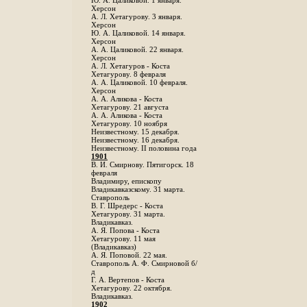
Ю. А. Цаликовой. 1 января.
Херсон
А. Л. Хетагурову. 3 января.
Херсон
Ю. А. Цаликовой. 14 января.
Херсон
А. А. Цаликовой. 22 января.
Херсон
А. Л. Хетагуров - Коста
Хетагурову. 8 февраля
А. А. Цаликовой. 10 февраля.
Херсон
А. А. Аликова - Коста
Хетагурову. 21 августа
А. А. Аликова - Коста
Хетагурову. 10 ноября
Неизвестному. 15 декабря.
Неизвестному. 16 декабря.
Неизвестному. II половина года
1901
В. И. Смирнову. Пятигорск. 18
февраля
Владимиру, епископу
Владикавказскому. 31 марта.
Ставрополь
В. Г. Шредерс - Коста
Хетагурову. 31 марта.
Владикавказ.
А. Я. Попова - Коста
Хетагурову. 11 мая
(Владикавказ)
А. Я. Поповой. 22 мая.
Ставрополь А. Ф. Смирновой б/
д
Г. А. Вертепов - Коста
Хетагурову. 22 октября.
Владикавказ.
1902