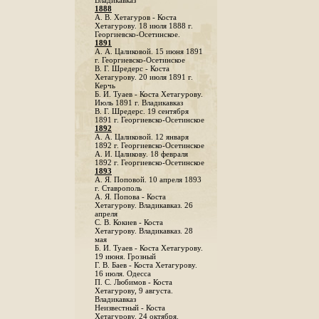
Владикавказ
1888
A. В. Хетагуров - Коста
Хетагурову. 18 июля 1888 г.
Георгиевско-Осетинское.
1891
А. А. Цаликовой. 15 июня 1891
г. Георгиевско-Осетинское
B. Г. Шредерс - Коста
Хетагурову. 20 июля 1891 г.
Керчь
Б. И. Туаев - Коста Хетагурову.
Июль 1891 г. Владикавказ
В. Г. Шредерс. 19 сентября
1891 г. Георгиевско-Осетинское
1892
А. А. Цаликовой. 12 января
1892 г. Георгиевско-Осетинское
А. И. Цаликову. 18 февраля
1892 г. Георгиевско-Осетинское
1893
А. Я. Поповой. 10 апреля 1893
г. Ставрополь
A. Я. Попова - Коста
Хетагурову. Владикавказ. 26
апреля
С. В. Кокиев - Коста
Хетагурову. Владикавказ. 28
мая
Б. И. Туаев - Коста Хетагурову.
19 июня. Грозный
Г. В. Баев - Коста Хетагурову.
16 июля. Одесса
П. С. Любимов - Коста
Хетагурову, 9 августа.
Владикавказ
Неизвестный - Коста
Хетагурову. 24 октября.