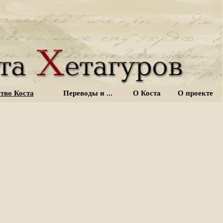
тво Коста
Переводы и ...
О Коста
О проекте