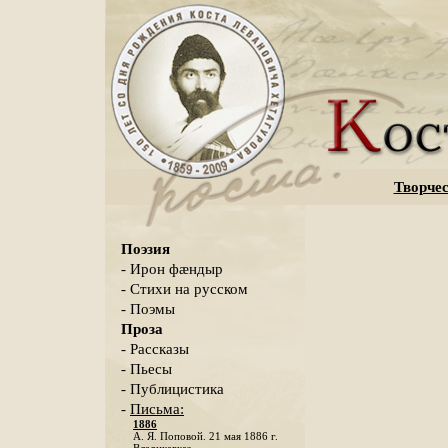
Творчес
Поэзия
- Ирон фæндыр
- Стихи на русском
- Поэмы
Проза
- Рассказы
- Пьесы
- Публицистика
-
Письма:
1886
А. Я. Поповой. 21 мая 1886 г.