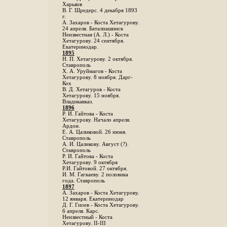
Харьков
B. Г. Шредерс. 4 декабря 1893
г.
А. Захаров - Коста Хетагурову.
24 апреля. Баталпашинск
Неизвестная (А. Л.) - Коста
Хетагурову. 24 сентября.
Екатеринодар.
1895
Н. П. Хетагурову. 2 октября.
Ставрополь
X. А. Уруймагов - Коста
Хетагурову. 8 ноября. Дарг-
Кох
В. Д. Хетагуров - Коста
Хетагурову. 15 ноября.
Владикавказ.
1896
Р. И. Гайтова - Коста
Хетагурову. Начало апреля.
Ардон.
Е. А. Цаликовой. 26 июня.
Ставрополь
А. И. Цаликову. Август (?).
Ставрополь
Р. И. Гайтова - Коста
Хетагурову. 9 октября
Р.И. Гайтовой. 27 октября.
И. М. Гагкаеву. 2 половика
года. Ставрополь
1897
А. Захаров - Коста Хетагурову.
12 января. Екатеринодар
Д. Г. Гиоев - Коста Хетагурову.
6 апреля. Карс.
Неизвестный - Коста
Хетагурову. II-III