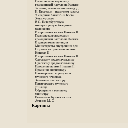
Главноначальствующему
гражданской частью на Кавказе
Условие, заключенное между Д.
И. Евсеевым - издателем газеты
"Северный Кавказ" - и Коста
Хетагуровым
В С.-Петербургскую
императорскую Академию
художеств
Из прошения на имя Николая II.
Главноначальствующему
гражданской частью на Кавказе
В департамент полиции
Министерства внутренних дел
Отрывок из прошения на имя
Николая II
Из прошения на имя Николая II.
Одесскому градоначальнику
Одесскому градоначальнику
Прошение на имя Николая II.
Прошение инспектору
Пятигорского городского
мужского училища
Заявление инспектору
Пятигорского мужского
училища
Обращение к военному
министру
Вексельная бумага на имя
Атарова М. С.
Картины