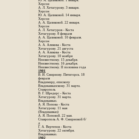
Ю. А. Цаликовой. 1 января.
Херсон
А. Л. Хетагурову. 3 января.
Херсон
Ю. А. Цаликовой. 14 января.
Херсон
А. А. Цаликовой. 22 января.
Херсон
А. Л. Хетагуров - Коста
Хетагурову. 8 февраля
А. А. Цаликовой. 10 февраля.
Херсон
А. А. Аликова - Коста
Хетагурову. 21 августа
А. А. Аликова - Коста
Хетагурову. 10 ноября
Неизвестному. 15 декабря.
Неизвестному. 16 декабря.
Неизвестному. II половина года
1901
В. И. Смирнову. Пятигорск. 18
февраля
Владимиру, епископу
Владикавказскому. 31 марта.
Ставрополь
В. Г. Шредерс - Коста
Хетагурову. 31 марта.
Владикавказ.
А. Я. Попова - Коста
Хетагурову. 11 мая
(Владикавказ)
А. Я. Поповой. 22 мая.
Ставрополь А. Ф. Смирновой б/
д
Г. А. Вертепов - Коста
Хетагурову. 22 октября.
Владикавказ.
1902