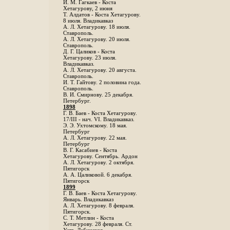
И. М. Гагкаев - Коста
Хетагурову, 2 июня
Т. Алдатов - Коста Хетагурову.
8 июля. Владикавказ
А. Л. Хетагурову. 18 июля.
Ставрополь.
А. Л. Хетагурову. 20 июля.
Ставрополь.
Д. Г. Цаликов - Коста
Хетагурову. 23 июля.
Владикавказ.
А. Л. Хетагурову. 20 августа.
Ставрополь.
И. Т. Гайтову. 2 половина года.
Ставрополь.
В. И. Смирнову. 25 декабря.
Петербург.
1898
Г. В. Баев - Коста Хетагурову.
17/III - нач. VI. Владикавказ.
Э. Э. Ухтомскому. 18 мая.
Петербург
A. Л. Хетагурову. 22 мая.
Петербург
B. Г. Касабиев - Коста
Хетагурову. Сентябрь. Ардон
А. Л. Хетагурову. 2 октября.
Пятигорск
А. А. Цаликовой. 6 декабря.
Пятигорск
1899
Г. В. Баев - Коста Хетагурову.
Январь. Владикавказ
А. Л. Хетагурову. 8 февраля.
Пятигорск.
С. Т. Метлин - Коста
Хетагурову. 28 февраля. Ст.