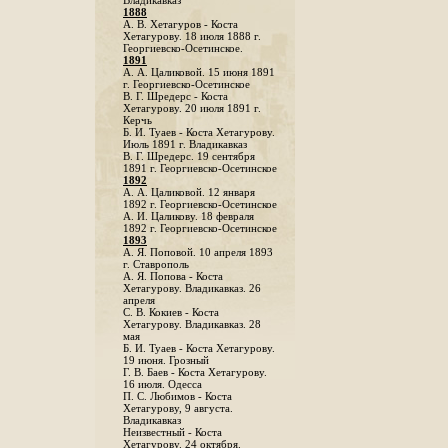
Владикавказ
1888
A. В. Хетагуров - Коста
Хетагурову. 18 июля 1888 г.
Георгиевско-Осетинское.
1891
А. А. Цаликовой. 15 июня 1891
г. Георгиевско-Осетинское
B. Г. Шредерс - Коста
Хетагурову. 20 июля 1891 г.
Керчь
Б. И. Туаев - Коста Хетагурову.
Июль 1891 г. Владикавказ
В. Г. Шредерс. 19 сентября
1891 г. Георгиевско-Осетинское
1892
А. А. Цаликовой. 12 января
1892 г. Георгиевско-Осетинское
А. И. Цаликову. 18 февраля
1892 г. Георгиевско-Осетинское
1893
А. Я. Поповой. 10 апреля 1893
г. Ставрополь
A. Я. Попова - Коста
Хетагурову. Владикавказ. 26
апреля
С. В. Кокиев - Коста
Хетагурову. Владикавказ. 28
мая
Б. И. Туаев - Коста Хетагурову.
19 июня. Грозный
Г. В. Баев - Коста Хетагурову.
16 июля. Одесса
П. С. Любимов - Коста
Хетагурову, 9 августа.
Владикавказ
Неизвестный - Коста
Хетагурову. 24 октября.