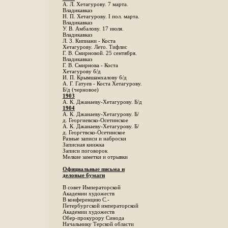
А. Л. Хетагурову. 7 марта.
Владикавказ
Н. П. Хетагурову. I пол. марта.
Владикавказ
У. В. Амбалову. 17 июля.
Владикавказ
Л. 3. Кипиани - Коста
Хетагурову. Лето. Тифлис
Г. В. Смирновой. 25 сентября.
Владикавказ
Г. В. Смирнова - Коста
Хетагурову б/д
И. П. Крымшамхалову б/д
А. Г. Гатуев - Коста Хетагурову.
Б/д (черновое)
1903
А. К. Джанаеву-Хетагурову. Б/д
1904
А. К. Джанаеву-Хетагурову. Б/
д. Георгиевско-Осетинское
А. К. Джанаеву-Хетагурову. Б/
д. Георгтвско-Осетинское
Разные записи и наброски
Записная книжка
Записи поговорок
Мелкие заметки и отрывки
Официальные письма и
деловые бумаги
В совет Императорской
Академии художеств
В конференцию С.-
Петербургской императорской
Академии художеств
Обер-прокурору Синода
Начальнику Терской области