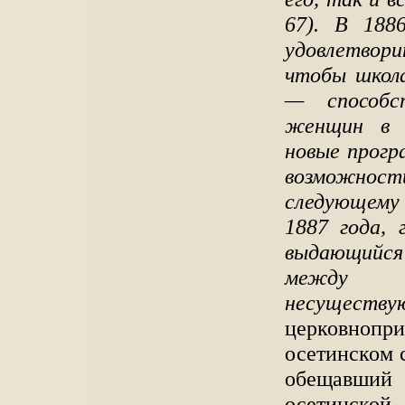
67). В 188
удовлетвор
чтобы школа
— способст
женщин в 
новые прогр
возможност
следующему 
1887 года, 
выдающийся 
между п
несущест
церковноп
осетинском с
обещавший 
осетинск