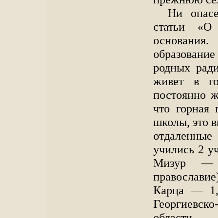
Ни опасе
статьи «О
основания
образование
родных ради
живет в г
постоянно 
что горная 
школы, это в
отдаленные
учились 2 у
Мизур — 
православи
Карца — 1,
Георгиевс
области — 