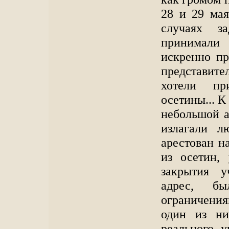
28 и 29 мая
случаях з
принимали 
искренно пр
представит
хотели пр
осетины... К
небольшой а
излагали л
арестован на
из осетин,
закрытия 
адрес, бы
ограничения
один из ни
реального 