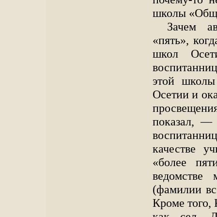
школы «Общ
Зачем а
«пять», ког
школ Осет
воспитанниц
этой школы
Осетии и ок
просвещения 
показал, —
воспитанн
качестве у
«более пят
ведомстве 
(фамилии вс
Кроме того, 
как сел. 