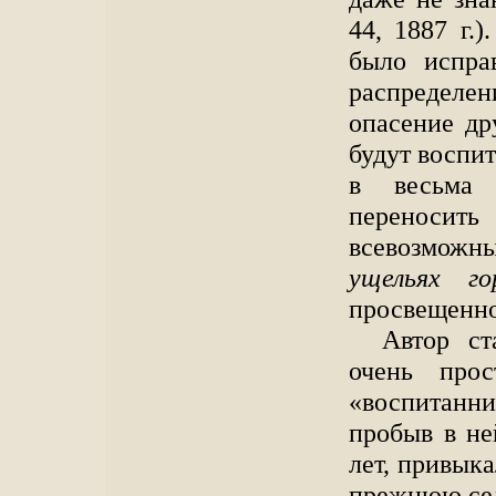
44, 1887 г.
было испра
распредел
опасение др
будут воспи
в весьма 
переноси
всевозможн
ущельях го
просвещенно
Автор ст
очень прос
«воспитанни
пробыв в не
лет, привык
прежнюю се