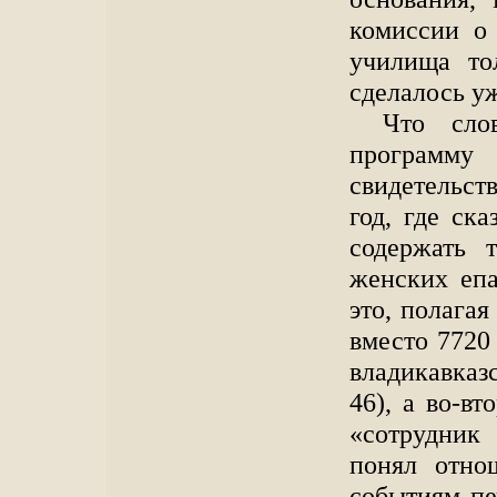
комиссии о 
училища тол
сделалось у
Что сло
программу
свидетельств
год, где ск
содержать 
женских епа
это, полагая
вместо 7720
владикавказ
46), а во-вт
«сотрудник
понял отно
событиям пе