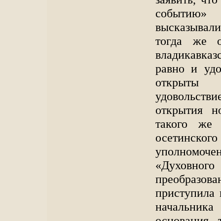
событию» 
высказывали
тогда же о
владикавказ
равно и удо
открыты 
удовольств
открытия н
такого же 
осетинског
уполномоче
«Духовно
преобразов
приступила 
начальник
основания, 