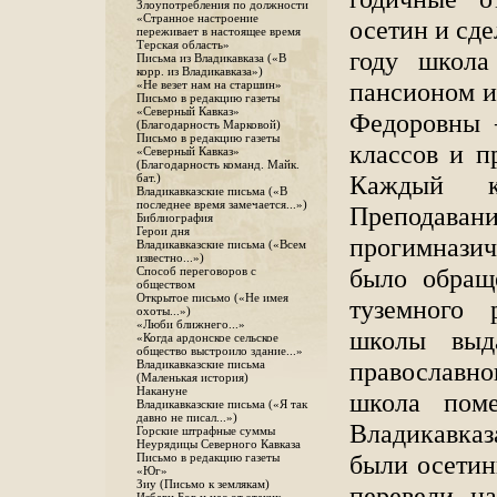
Злоупотребления по должности
«Странное настроение
осетин и сд
переживает в настоящее время
Терская область»
году школа
Письма из Владикавказа («В
корр. из Владикавказа»)
пансионом и
«Не везет нам на старшин»
Письмо в редакцию газеты
«Северный Кавказ»
Федоровны 
(Благодарность Марковой)
Письмо в редакцию газеты
классов и п
«Северный Кавказ»
(Благодарность команд. Майк.
Каждый к
бат.)
Владикавказские письма («В
последнее время замечается...»)
Преподаван
Библиография
Герои дня
прогимназич
Владикавказские письма («Всем
известно...»)
было обращ
Способ переговоров с
обществом
Открытое письмо («Не имея
туземного 
охоты...»)
«Люби ближнего...»
школы выда
«Когда ардонское сельское
общество выстроило здание...»
православн
Владикавказские письма
(Маленькая история)
Накануне
школа поме
Владикавказские письма («Я так
давно не писал...»)
Владикавказ
Горские штрафные суммы
Неурядицы Северного Кавказа
были осетин
Письмо в редакцию газеты
«Юг»
Зиу (Письмо к землякам)
перевели н