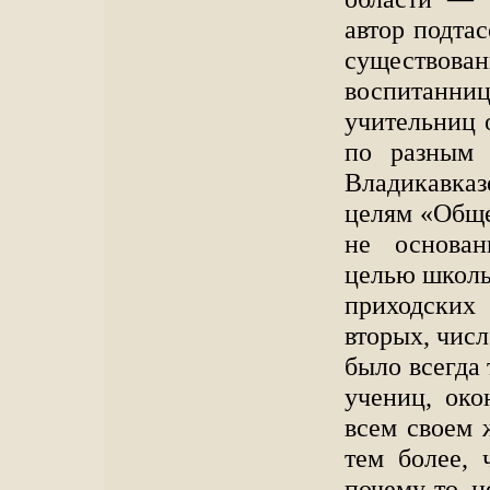
автор подта
существова
воспитанн
учительниц 
по разным 
Владикавказ
целям «Обще
не основан
целью школы
приходских
вторых, чис
было всегда 
учениц, ок
всем своем 
тем более, 
почему-то н