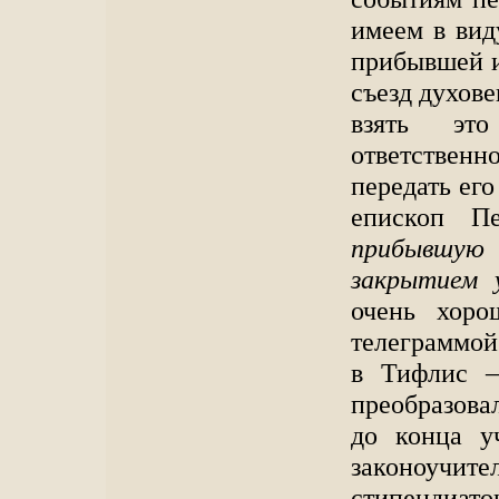
имеем в вид
прибывшей и
съезд духове
взять эт
ответственн
передать его
епископ 
прибывшую
закрытием 
очень хоро
телеграммой
в Тифлис —
преобразовал
до конца у
законоучите
стипендиат