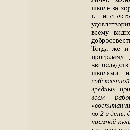
школе за хо
г. инспек
удовлетвори
всему видн
добросовест
Тогда же и
программу 
«впоследст
школами 
собственной
вредных пр
всем раб
«воспитанни
по 2 в день,
наемной кух
его, так и 