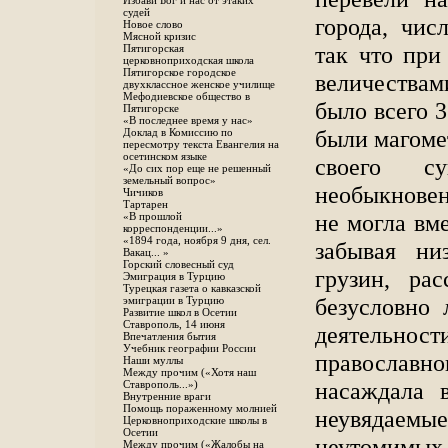
Избави Бог и нас от этаких
судей
города, чис
Новое слово
Мясной кризис
так что пр
Пятигорская
церковноприходская школа
Пятигорское городское
величествами
двухклассное женское училище
Мефодиевское общество в
было всего 3
Пятигорске
«В последнее время у нас»
были магоме
Доклад в Комиссию по
пересмотру текста Евангелия на
осетинском языке
своего су
«До сих пор еще не решенный
земельный вопрос»
необыкнове
Чичиков
Тартарен
не могла вм
«В прошлой
корреспонденции...»
«1894 года, ноября 9 дня, сел.
забывая ни
Вакац... »
Горский словесный суд
грузин, ра
Эмиграция в Турцию
Турецкая газета о кавказской
безусловно
эмиграции в Турцию
Развитие школ в Осетии
Ставрополь, 14 июня
деятельн
Впечатления бытия
Учебник географии России
православн
Наши муллы
Между прочим («Хотя наш
насаждала 
Ставрополь...»)
Внутренние враги
Помощь пораженному молнией
неувядаемы
Церковноприходские школы в
Осетии
неутомимых 
Между прочим («Жалобы на