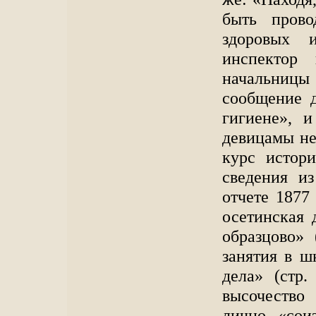
быть пров
здоровых 
инспектор
начальницы 
сообщение 
гигиене», и
девицамы не
курс истор
сведения из
отчете 1877 
осетинская 
образцово» 
занятия в ш
дела» (стр.
высочество
лично «сои