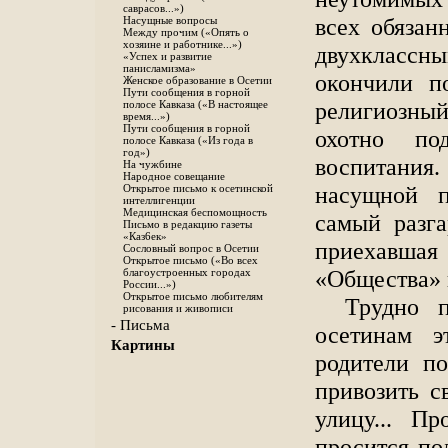
саврасов...»)
всех обязан
Насущные вопросы
Между прочим («Опять о
хозяине и работнике...»)
двухклассн
«Успех и развитие
панисламизма»
окончили п
Женское образование в Осетии
Пути сообщения в горной
религиозный
полосе Кавказа («В настоящее
время...»)
Пути сообщения в горной
охотно под
полосе Кавказа («Из года в
год»)
воспитания.
На чужбине
Народное совещание
насущной п
Открытое письмо к осетинской
интеллигенции
Медицинская беспомощность
самый разга
Письмо в редакцию газеты
«Каз6ек»
приехавшая 
Сословный вопрос в Осетии
Открытое письмо («Во всех
«Общества» 
благоустроенных городах
России...»)
Открытое письмо любителям
Трудно п
рисования и живописи
- Письма
осетинам э
Картины
родители по
привозить с
улицу... П
просится по