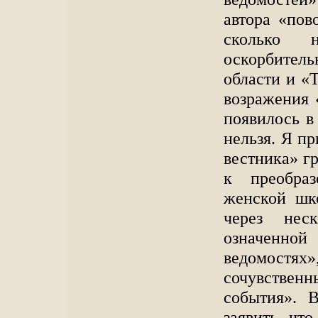
автора «пов
сколько 
оскорбитель
области и «
возражения 
появилось в
нельзя. Я п
вестника» гр
к преобраз
женской шк
через нес
означенно
ведомостях»
сочувствен
события». 
заявить, чт