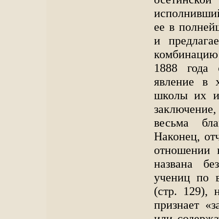
исполнивший
ее в полней
и предлага
комбинацию 
1888 года 
явление в 
школы их и
заключение,
весьма бла
Наконец, отч
отношении 
названа бе
учениц по 
(стр. 129),
признает «
или содержа