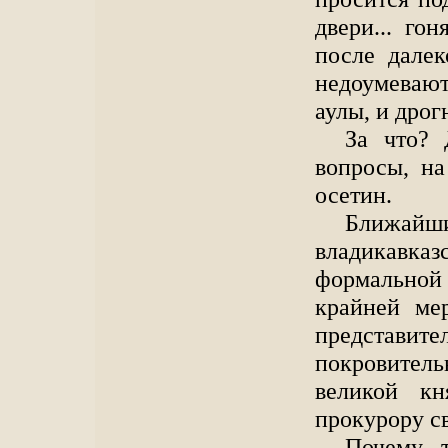
двери... го
после далек
недоумевают.
аулы, и дрог
За что?
вопросы, на
осетин.
Ближайш
владикавка
формальной 
крайней ме
представ
покровител
великой кн
прокурору с
Почему 