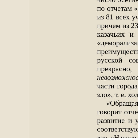
по отчетам 
из 81 всех у
причем из 23
казачьих и
«деморали
преимущест
русской со
прекрасн
невозможно
части город
зло», т. е. х
«Обращая
говорит отче
развитие и 
соответству
же: «Находя