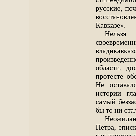
русские, по
восстановл
Кавказе».
Нельзя
своевре
владикавказ
произведен
области, до
протесте об
Не оставал
истории гл
самый безза
бы то ни ста
Неожидан
Петра, епис
как громом п