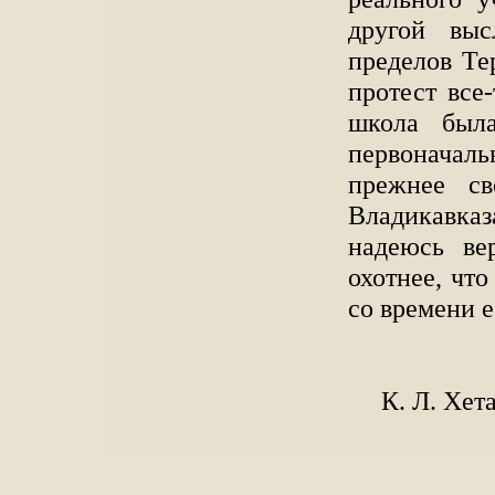
другой выс
пределов Тер
протест все
школа был
первоначал
прежнее св
Владикавка
надеюсь ве
охотнее, что
со времени 
К. Л. Хет