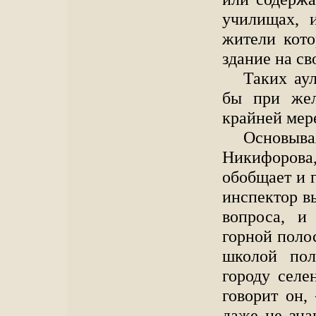
училищах, и
жители кото
здание на св
Таких ау
бы при жел
крайней мер
Основыва
Никифорова,
обобщает и г
инспектор в
вопроса, и
горной поло
школой пол
городу селе
говорит он,
даже не зна