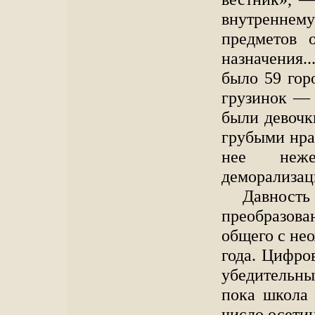
внутреннем
предметов 
назначения..
было 59 гор
грузинок — 
были девочк
грубыми нра
нее неже
деморализа
Давнос
преобразова
общего с не
года. Цифро
убедительн
пока школа 
число осетин