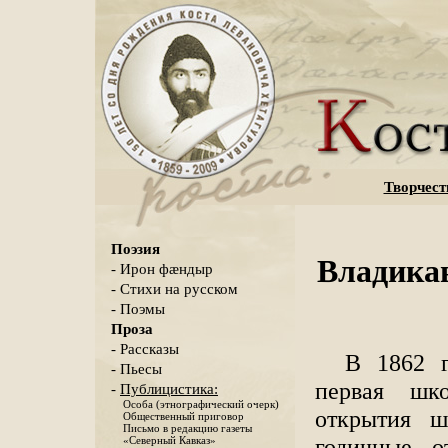
Творчест
Поэзия
Владика
- Ирон фæндыр
- Стихи на русском
- Поэмы
Проза
- Рассказы
В 1862 г
- Пьесы
первая шк
-
Публицистика:
Особа (этнографический очерк)
открытия ш
Общественный приговор
Письмо в редакцию газеты
годичные о
«Северный Кавказ»