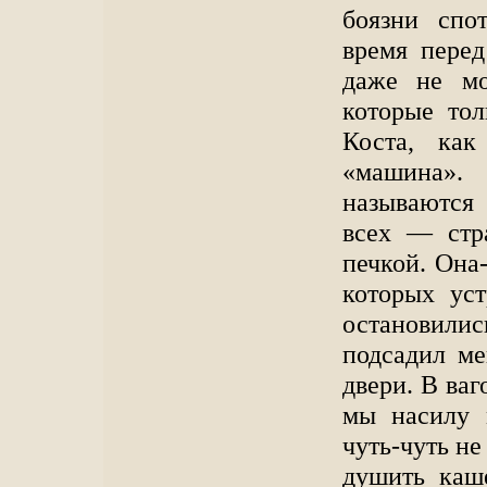
боязни спо
время перед
даже не мо
которые тол
Коста, как
«машина».
называются 
всех — стр
печкой. Она-
которых ус
остановилис
подсадил ме
двери. В ваг
мы насилу 
чуть-чуть не
душить каш