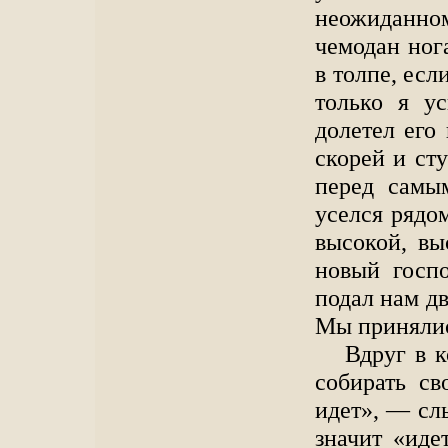
неожиданном
чемодан ног
в толпе, есл
только я ус
долетел его
скорей и ст
перед самы
уселся рядо
высокой, вы
новый госп
подал нам дв
Мы принялис
Вдруг в к
собирать св
идет», — сл
значит «иде