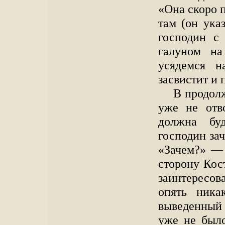
«Она скоро п
там (он ука
господин с
галуном на
усядемся н
засвистит и 
В продол
уже не отв
должна бу
господин зач
«Зачем?» — 
сторону Кос
заинтересов
опять ника
выведенный
уже не было