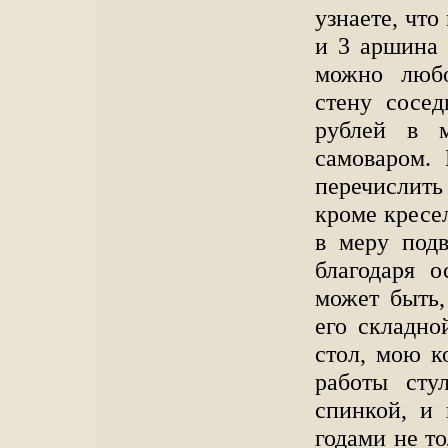
узнаете, что
и 3 аршина 
можно любо
стену сосед
рублей в 
самоваром.
перечислит
кроме кресел
в меру под
благодаря о
может быть,
его складно
стол, мою 
работы сту
спинкой, и 
годами не то