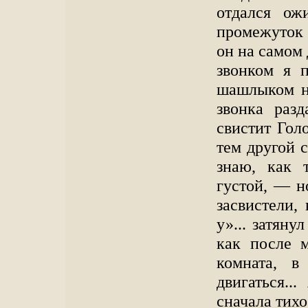
отдался ож
промежуток 
он на самом 
звонком я п
шашлыком н
звонка разд
свистит Голо
тем другой с
знаю, как т
густой, — н
засвистели, 
у»... затяну
как после м
комната, в
двигаться.
сначала тихо