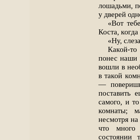
лошадьми, п
у дверей одн
«Вот теб
Коста, когд
«Ну, слез
Какой-то
понес наши 
вошли в нео
в такой комн
— повериш
поставить 
самого, и т
комнаты; м
несмотря на 
что много
состоянии 