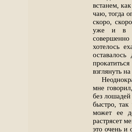
встанем, как
чаю, тогда о
скоро, скор
уже и в с
совершенно
хотелось ех
оставалось
прокатиться
взглянуть на 
Неоднокр
мне говорил,
без лошадей 
быстро, так
может ее д
растрясет ме
это очень и 