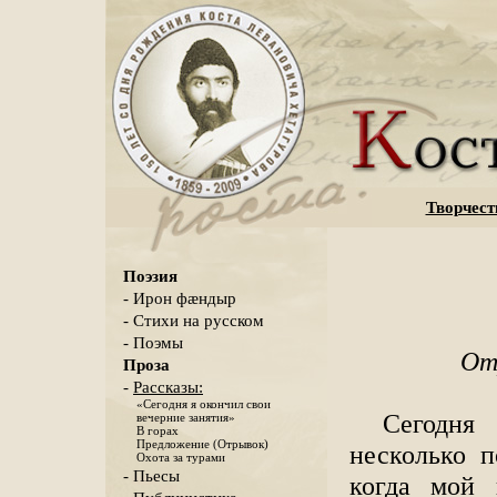
Творчест
Поэзия
- Ирон фæндыр
- Стихи на русском
- Поэмы
От
Проза
-
Рассказы:
«Сегодня я окончил свои
Сегодня
вечерние занятия»
В горах
Предложение (Отрывок)
несколько 
Охота за турами
- Пьесы
когда мой 