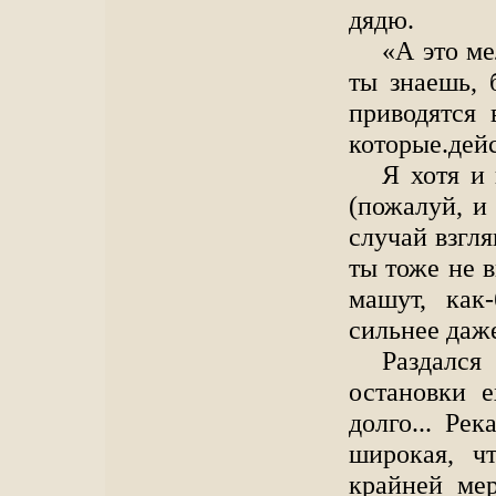
дядю.
«А это м
ты знаешь, 
приводятся 
которые.дейс
Я хотя и 
(пожалуй, и
случай взгл
ты тоже не 
машут, как-
сильнее даж
Раздалс
остановки 
долго... Ре
широкая, ч
крайней мер