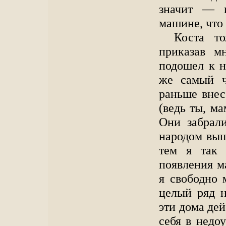
значит — и
машине, что 
Коста то
приказав м
подошел к н
же самый ч
раньше внес
(ведь ты, ма
Они забрал
народом выш
тем я так 
появления м
я свободно 
целый ряд 
эти дома де
себя в недо