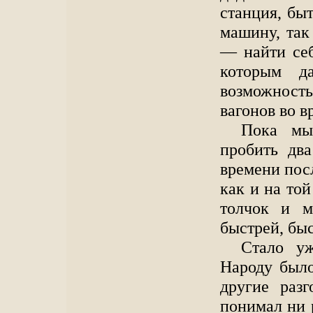
станция, бы
машину, так
— найти себ
которым д
возможность
вагонов во в
Пока мы
пробить два
времени посл
как и на той
толчок и м
быстрей, быс
Стало уж
Народу было
другие разг
понимал ни р