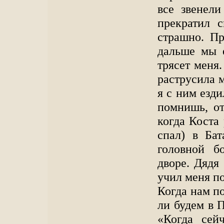
все звенели
прекратил с
страшно. Пр
дальше мы е
трясет меня.
раструсила м
я с ним езди
помнишь, от
когда Коста 
спал) в Бат
головной б
дворе. Дядя
учил меня по
Когда нам п
ли будем в 
«Когда сей