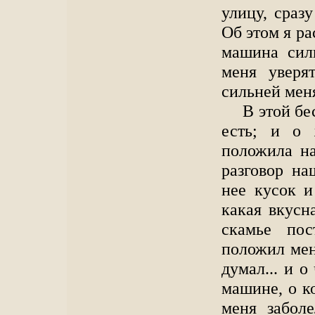
улицу, сраз
Об этом я ра
машина сил
меня уверя
сильней меня
В этой бе
есть; и о
положила на
разговор на
нее кусок и
какая вкусн
скамье пос
положил меня
думал... и о
машине, о ко
меня забол