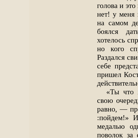
голова и это
нет! у меня
на самом д
боялся дат
хотелось спр
но кого сп
Раздался сви
себе предст
пришел Кост
действитель
«Ты что 
свою очеред
равно, — пр
:пойдем!» И
медалью од
поволок за 