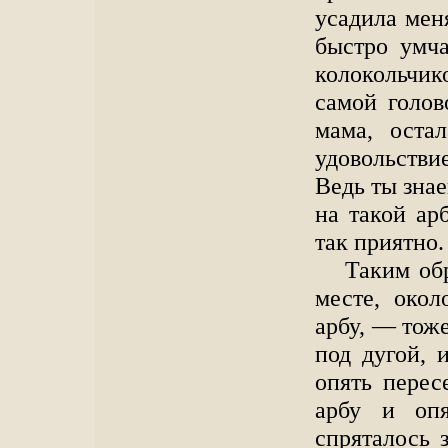
усадила мен
быстро умча
колокольчик
самой голов
мама, остал
удовольствие
Ведь ты знае
на такой ар
так приятно.
Таким обр
месте, око
арбу, — тож
под дугой, 
опять перес
арбу и оп
спряталось 