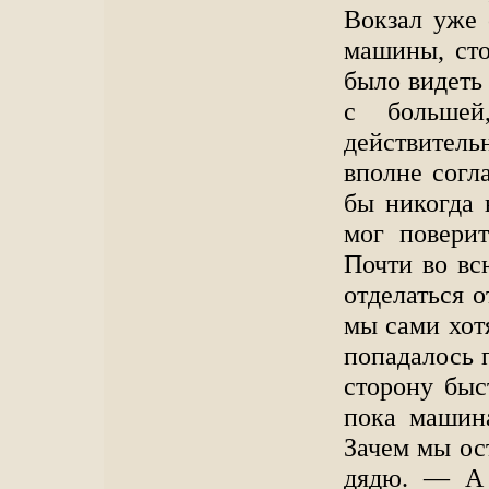
Вокзал уже 
машины, сто
было видеть 
с большей
действител
вполне согл
бы никогда 
мог поверит
Почти во вс
отделаться о
мы сами хотя
попадалось 
сторону быс
пока машина
Зачем мы ос
дядю. — А 