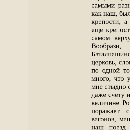
самыми раз
как наш, был
крепости, а
еще крепост
самом верху
Вообрази
Баталпашин
церковь, сло
по одной то
много, что 
мне стыдно с
даже счету 
величине Ро
поражает с
вагонов, ма
наш поезд 