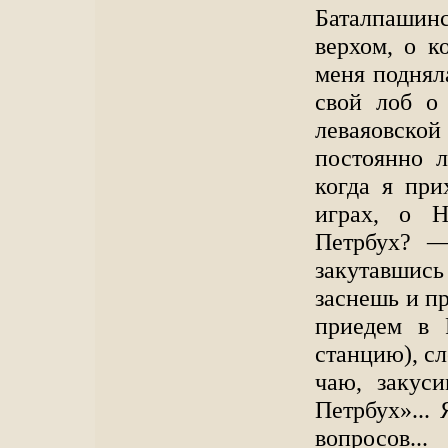
Баталпашинс
верхом, о к
меня подняла
свой лоб о
леваяовск
постоянно л
когда я при
играх, о Н
Петрбух? —
закутавшись
заснешь и пр
приедем в 
станцию), сл
чаю, закус
Петрбух»...
вопросов...