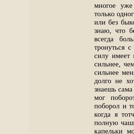
многое уже
только одно
или без бык
знаю, что б
всегда бол
тронуться с
силу имеет 
сильнее, че
сильнее мен
долго не х
знаешь сама
мог поборо
поборол и т
когда я то
полную чашк
капельки м