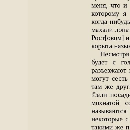
меня, что и
которому я 
когда-нибу
махали лопат
Рост[овом] и
корыта назы
Несмотря
будет с го
разъезжают 
могут сесть
там же друг
©ели посади
мохнатой с
называются
некоторые с
такими же п