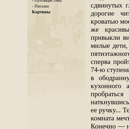
- Публицистика
сдвинутых г
- Письма
дорогие чи
Картины
кроватью мо
же красивы
привыкли ви
милые дети,
пятиэтажног
сперва прой
74-ю ступен
в ободранну
кухонного 
пробраться
наткнувшись
ее ручку... 
комната меч
Конечно — н