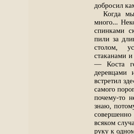
добросил кам
Когда мы
много... Не
спинками ск
пили за дли
столом, ус
стаканами и 
— Коста г
деревцами 
встретил зде
самого поро
почему-то н
знаю, потом
совершенно
всяком случа
руку к одно