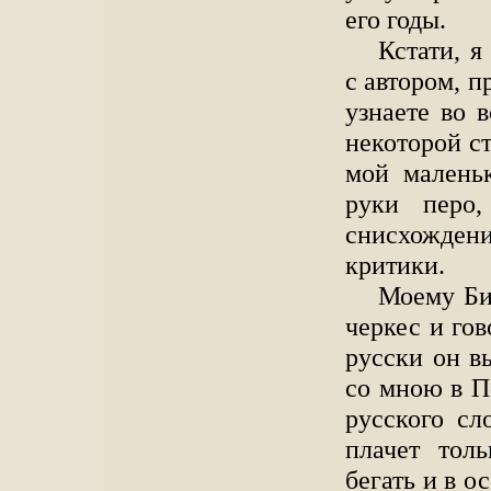
его годы.
Кстати, я
с автором, п
узнаете во 
некоторой с
мой малень
руки перо,
снисхожден
критики.
Моему Биб
черкес и гов
русски он в
со мною в П
русского сло
плачет тол
бегать и в о