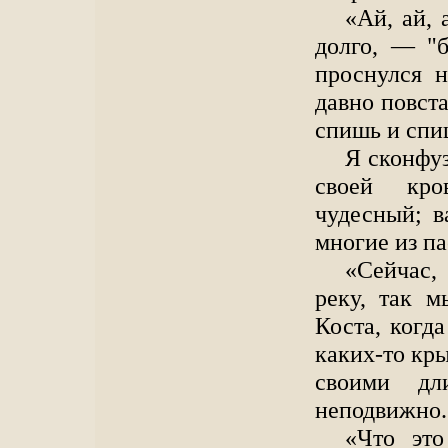
«Ай, ай, 
долго, — "б
проснулся 
давно повста
спишь и спиш
Я сконфуз
своей кро
чудесный; в
многие из па
«Сейчас,
реку, так 
Коста, когд
каких-то кр
своими дл
неподвижно.
«Что эт