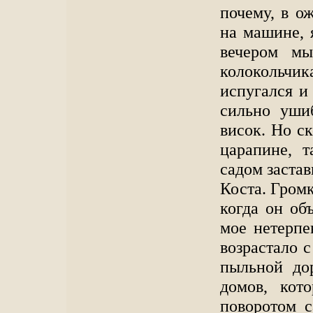
почему, в о
на машине, 
вечером мы
колокольч
испугался и
сильно ушиб
висок. Но с
царапине, 
садом застав
Коста. Громк
когда он об
мое нетерпе
возрастало 
пыльной до
домов, кот
поворотом с