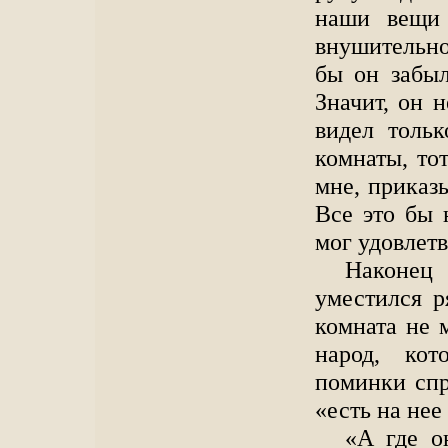
наши вещи 
внушительно:
бы он забыл
Значит, он 
видел тольк
комнаты, то
мне, приказ
Все это бы 
мог удовлетв
Наконец
уместился р
комната не 
народ, ко
поминки спр
«есть на нее
«А где о