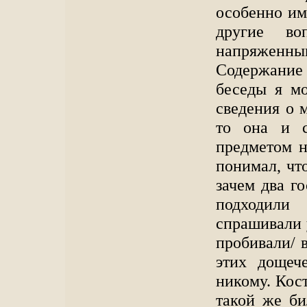
особенно им
другие во
напряженн
Содержани
беседы я мо
сведения о 
то она и с
предметом н
понимал, что
зачем два го
подходили
спрашивали 
пробивали/ 
этих дощеч
никому. Кост
такой же бил