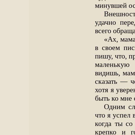
минувшей о
Внешность
удачно пере
всего обраща
«Ах, мама
в своем пис
пишу, что, п
маленькую ч
видишь, мам
сказать — ч
хотя я увере
быть ко мне 
Одним сл
что я успел 
когда ты со
крепко и г