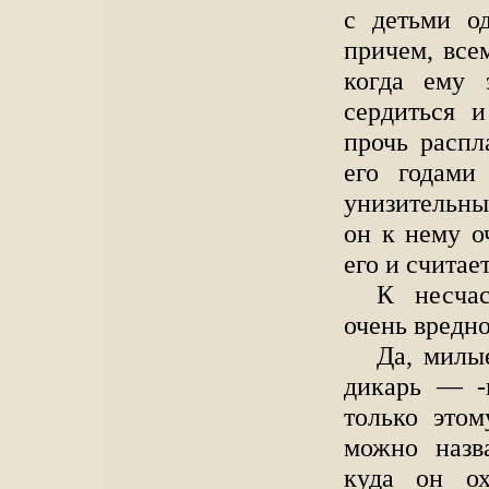
с детьми о
причем, все
когда ему 
сердиться 
прочь распл
его годами
унизительны
он к нему о
его и считае
К несчас
очень вредно
Да, милы
дикарь — -н
только этом
можно назва
куда он о