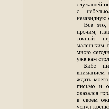
служащей н
с небелью
незавидную 
Все это,
прочим; гла
точный пе
маленьким 
мною сегодн
уже вам стол
Бибо пи
вниманием и
ждать моего
письмо и о
оказался го
в своем ож
уснул крепк