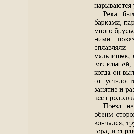
нарываются 
Река был
барками, па
много брусье
ними пока
сплавлял
мальчишек, 
воз камней,
когда он выл
от усталос
занятие и ра
все продолж
Поезд на
обеим сторо
кончался, тр
гора, и спра