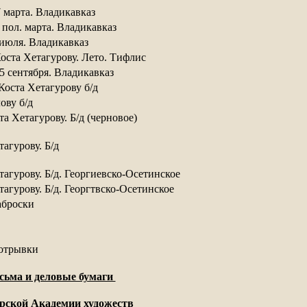
7 марта. Владикавказ
I пол. марта. Владикавказ 
 июля. Владикавказ 
оста Хетагурову. Лето. Тифлис
5 сентября. Владикавказ
Коста Хетагурову б/д
ову б/д
та Хетагурову. Б/д (черновое)
агурову. Б/д
агурову. Б/д. Георгиевско-Осетинское 
агурову. Б/д. Георгтвско-Осетинское
аброски
 отрывки
ьма и деловые бумаги 
рской Академии художеств 