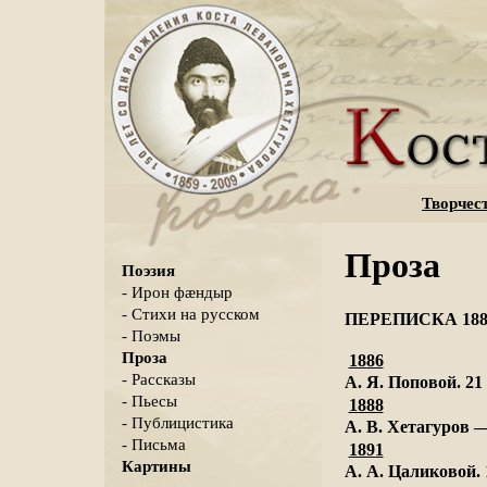
Творчес
Проза
Поэзия
- Ирон фæндыр
- Стихи на русском
ПЕРЕПИСКА 188
- Поэмы
Проза
1886
- Рассказы
А. Я. Поповой. 21
- Пьесы
1888
- Публицистика
A. В. Хетагуров —
- Письма
1891
Картины
А. А. Цаликовой. 