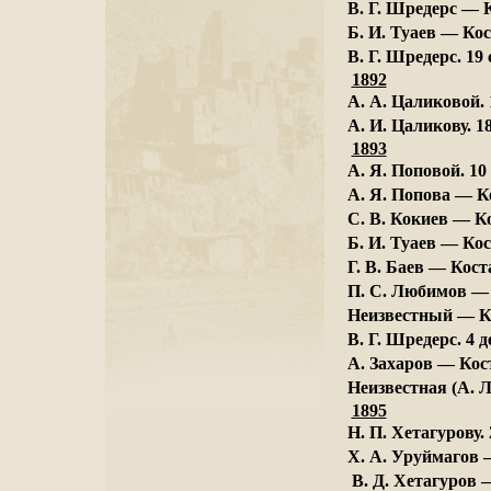
B. Г. Шредерс — К
Б. И. Туаев — Кос
В. Г. Шредерс. 19
1892
А. А. Цаликовой. 
А. И. Цаликову. 1
1893
А. Я. Поповой. 10
A. Я. Попова — К
С. В. Кокиев — Ко
Б. И. Туаев — Кос
Г. В. Баев — Кост
П. С. Любимов — 
Неизвестный — Ко
B. Г. Шредерс. 4 д
А. Захаров — Кос
Неизвестная (А. Л
1895
Н. П. Хетагурову.
X. А. Уруймагов 
В. Д. Хетагуров 