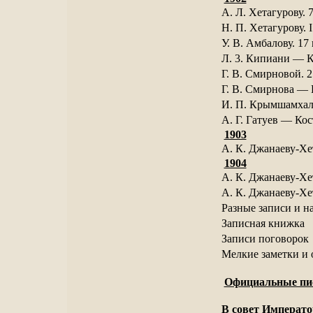
А. Л. Хетагурову. 
Н. П. Хетагурову. 
У. В. Амбалову. 17
Л. 3. Кипиани — К
Г. В. Смирновой. 2
Г. В. Смирнова — 
И. П. Крымшамхал
А. Г. Гатуев — Кос
1903
А. К. Джанаеву-Хет
1904
А. К. Джанаеву-Хет
А. К. Джанаеву-Хет
Разные записи и н
Записная книжка
Записи поговорок
Мелкие заметки и
Официальные пис
В совет Императо