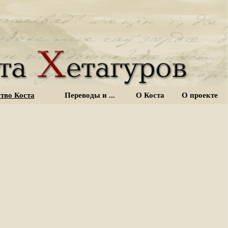
тво Коста
Переводы и ...
О Коста
О проекте