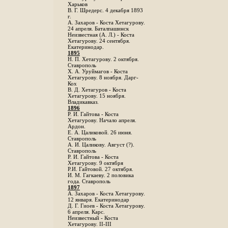
Харьков
B. Г. Шредерс. 4 декабря 1893
г.
А. Захаров - Коста Хетагурову.
24 апреля. Баталпашинск
Неизвестная (А. Л.) - Коста
Хетагурову. 24 сентября.
Екатеринодар.
1895
Н. П. Хетагурову. 2 октября.
Ставрополь
X. А. Уруймагов - Коста
Хетагурову. 8 ноября. Дарг-
Кох
В. Д. Хетагуров - Коста
Хетагурову. 15 ноября.
Владикавказ.
1896
Р. И. Гайтова - Коста
Хетагурову. Начало апреля.
Ардон.
Е. А. Цаликовой. 26 июня.
Ставрополь
А. И. Цаликову. Август (?).
Ставрополь
Р. И. Гайтова - Коста
Хетагурову. 9 октября
Р.И. Гайтовой. 27 октября.
И. М. Гагкаеву. 2 половика
года. Ставрополь
1897
А. Захаров - Коста Хетагурову.
12 января. Екатеринодар
Д. Г. Гиоев - Коста Хетагурову.
6 апреля. Карс.
Неизвестный - Коста
Хетагурову. II-III