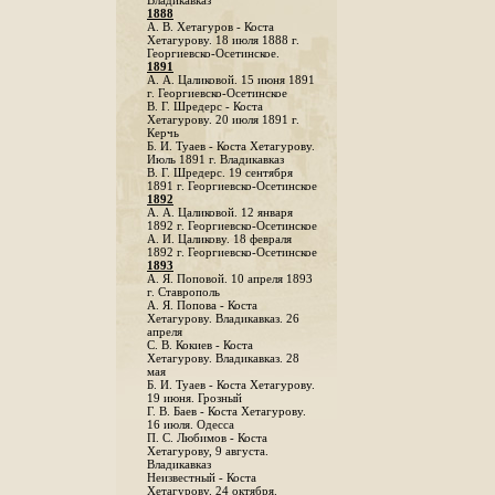
Владикавказ
1888
A. В. Хетагуров - Коста
Хетагурову. 18 июля 1888 г.
Георгиевско-Осетинское.
1891
А. А. Цаликовой. 15 июня 1891
г. Георгиевско-Осетинское
B. Г. Шредерс - Коста
Хетагурову. 20 июля 1891 г.
Керчь
Б. И. Туаев - Коста Хетагурову.
Июль 1891 г. Владикавказ
В. Г. Шредерс. 19 сентября
1891 г. Георгиевско-Осетинское
1892
А. А. Цаликовой. 12 января
1892 г. Георгиевско-Осетинское
А. И. Цаликову. 18 февраля
1892 г. Георгиевско-Осетинское
1893
А. Я. Поповой. 10 апреля 1893
г. Ставрополь
A. Я. Попова - Коста
Хетагурову. Владикавказ. 26
апреля
С. В. Кокиев - Коста
Хетагурову. Владикавказ. 28
мая
Б. И. Туаев - Коста Хетагурову.
19 июня. Грозный
Г. В. Баев - Коста Хетагурову.
16 июля. Одесса
П. С. Любимов - Коста
Хетагурову, 9 августа.
Владикавказ
Неизвестный - Коста
Хетагурову. 24 октября.