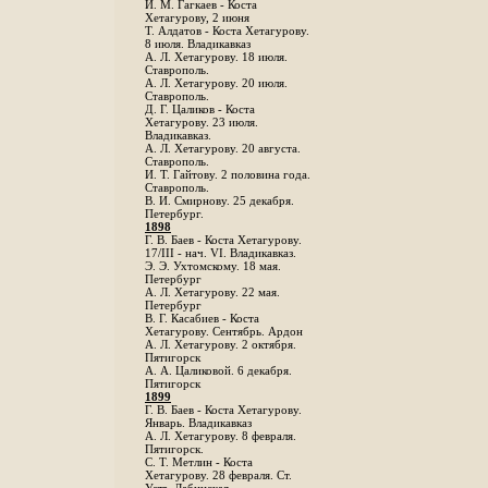
И. М. Гагкаев - Коста
Хетагурову, 2 июня
Т. Алдатов - Коста Хетагурову.
8 июля. Владикавказ
А. Л. Хетагурову. 18 июля.
Ставрополь.
А. Л. Хетагурову. 20 июля.
Ставрополь.
Д. Г. Цаликов - Коста
Хетагурову. 23 июля.
Владикавказ.
А. Л. Хетагурову. 20 августа.
Ставрополь.
И. Т. Гайтову. 2 половина года.
Ставрополь.
В. И. Смирнову. 25 декабря.
Петербург.
1898
Г. В. Баев - Коста Хетагурову.
17/III - нач. VI. Владикавказ.
Э. Э. Ухтомскому. 18 мая.
Петербург
A. Л. Хетагурову. 22 мая.
Петербург
B. Г. Касабиев - Коста
Хетагурову. Сентябрь. Ардон
А. Л. Хетагурову. 2 октября.
Пятигорск
А. А. Цаликовой. 6 декабря.
Пятигорск
1899
Г. В. Баев - Коста Хетагурову.
Январь. Владикавказ
А. Л. Хетагурову. 8 февраля.
Пятигорск.
С. Т. Метлин - Коста
Хетагурову. 28 февраля. Ст.