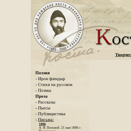
Творчес
Поэзия
- Ирон фæндыр
- Стихи на русском
- Поэмы
Проза
- Рассказы
- Пьесы
- Публицистика
-
Письма:
1886
А. Я. Поповой. 21 мая 1886 г.