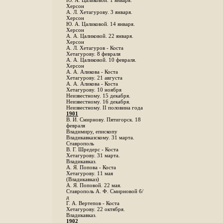
Ю. А. Цаликовой. 1 января.
Херсон
А. Л. Хетагурову. 3 января.
Херсон
Ю. А. Цаликовой. 14 января.
Херсон
А. А. Цаликовой. 22 января.
Херсон
А. Л. Хетагуров - Коста
Хетагурову. 8 февраля
А. А. Цаликовой. 10 февраля.
Херсон
А. А. Аликова - Коста
Хетагурову. 21 августа
А. А. Аликова - Коста
Хетагурову. 10 ноября
Неизвестному. 15 декабря.
Неизвестному. 16 декабря.
Неизвестному. II половина года
1901
В. И. Смирнову. Пятигорск. 18
февраля
Владимиру, епископу
Владикавказскому. 31 марта.
Ставрополь
В. Г. Шредерс - Коста
Хетагурову. 31 марта.
Владикавказ.
А. Я. Попова - Коста
Хетагурову. 11 мая
(Владикавказ)
А. Я. Поповой. 22 мая.
Ставрополь А. Ф. Смирновой б/
д
Г. А. Вертепов - Коста
Хетагурову. 22 октября.
Владикавказ.
1902