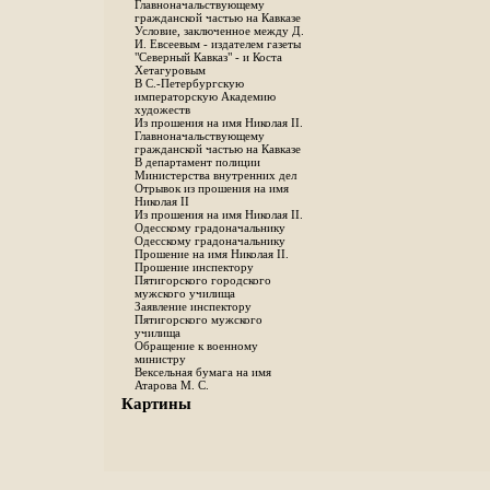
Главноначальствующему
гражданской частью на Кавказе
Условие, заключенное между Д.
И. Евсеевым - издателем газеты
"Северный Кавказ" - и Коста
Хетагуровым
В С.-Петербургскую
императорскую Академию
художеств
Из прошения на имя Николая II.
Главноначальствующему
гражданской частью на Кавказе
В департамент полиции
Министерства внутренних дел
Отрывок из прошения на имя
Николая II
Из прошения на имя Николая II.
Одесскому градоначальнику
Одесскому градоначальнику
Прошение на имя Николая II.
Прошение инспектору
Пятигорского городского
мужского училища
Заявление инспектору
Пятигорского мужского
училища
Обращение к военному
министру
Вексельная бумага на имя
Атарова М. С.
Картины