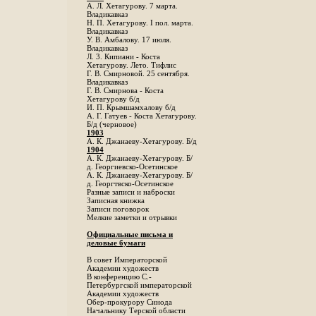
А. Л. Хетагурову. 7 марта.
Владикавказ
Н. П. Хетагурову. I пол. марта.
Владикавказ
У. В. Амбалову. 17 июля.
Владикавказ
Л. 3. Кипиани - Коста
Хетагурову. Лето. Тифлис
Г. В. Смирновой. 25 сентября.
Владикавказ
Г. В. Смирнова - Коста
Хетагурову б/д
И. П. Крымшамхалову б/д
А. Г. Гатуев - Коста Хетагурову.
Б/д (черновое)
1903
А. К. Джанаеву-Хетагурову. Б/д
1904
А. К. Джанаеву-Хетагурову. Б/
д. Георгиевско-Осетинское
А. К. Джанаеву-Хетагурову. Б/
д. Георгтвско-Осетинское
Разные записи и наброски
Записная книжка
Записи поговорок
Мелкие заметки и отрывки
Официальные письма и
деловые бумаги
В совет Императорской
Академии художеств
В конференцию С.-
Петербургской императорской
Академии художеств
Обер-прокурору Синода
Начальнику Терской области