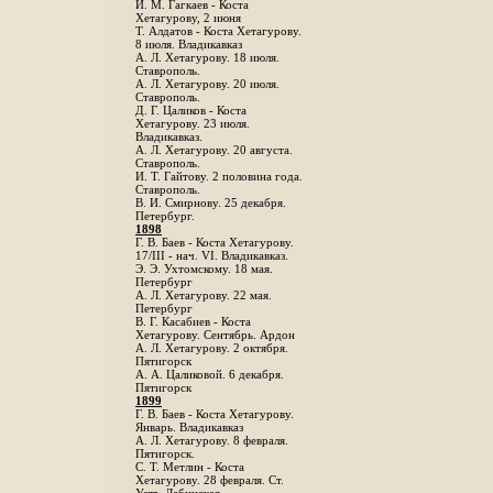
И. М. Гагкаев - Коста
Хетагурову, 2 июня
Т. Алдатов - Коста Хетагурову.
8 июля. Владикавказ
А. Л. Хетагурову. 18 июля.
Ставрополь.
А. Л. Хетагурову. 20 июля.
Ставрополь.
Д. Г. Цаликов - Коста
Хетагурову. 23 июля.
Владикавказ.
А. Л. Хетагурову. 20 августа.
Ставрополь.
И. Т. Гайтову. 2 половина года.
Ставрополь.
В. И. Смирнову. 25 декабря.
Петербург.
1898
Г. В. Баев - Коста Хетагурову.
17/III - нач. VI. Владикавказ.
Э. Э. Ухтомскому. 18 мая.
Петербург
A. Л. Хетагурову. 22 мая.
Петербург
B. Г. Касабиев - Коста
Хетагурову. Сентябрь. Ардон
А. Л. Хетагурову. 2 октября.
Пятигорск
А. А. Цаликовой. 6 декабря.
Пятигорск
1899
Г. В. Баев - Коста Хетагурову.
Январь. Владикавказ
А. Л. Хетагурову. 8 февраля.
Пятигорск.
С. Т. Метлин - Коста
Хетагурову. 28 февраля. Ст.