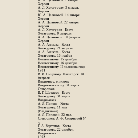
Ю. А. Цаликовой. 1 января.
Херсон
А. Л. Хетагурову. 3 января.
Херсон
Ю. А. Цаликовой. 14 января.
Херсон
А. А. Цаликовой. 22 января.
Херсон
А. Л. Хетагуров - Коста
Хетагурову. 8 февраля
А. А. Цаликовой. 10 февраля.
Херсон
А. А. Аликова - Коста
Хетагурову. 21 августа
А. А. Аликова - Коста
Хетагурову. 10 ноября
Неизвестному. 15 декабря.
Неизвестному. 16 декабря.
Неизвестному. II половина года
1901
В. И. Смирнову. Пятигорск. 18
февраля
Владимиру, епископу
Владикавказскому. 31 марта.
Ставрополь
В. Г. Шредерс - Коста
Хетагурову. 31 марта.
Владикавказ.
А. Я. Попова - Коста
Хетагурову. 11 мая
(Владикавказ)
А. Я. Поповой. 22 мая.
Ставрополь А. Ф. Смирновой б/
д
Г. А. Вертепов - Коста
Хетагурову. 22 октября.
Владикавказ.
1902