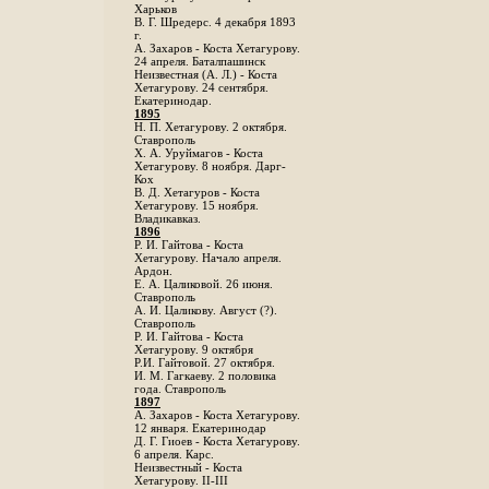
Харьков
B. Г. Шредерс. 4 декабря 1893
г.
А. Захаров - Коста Хетагурову.
24 апреля. Баталпашинск
Неизвестная (А. Л.) - Коста
Хетагурову. 24 сентября.
Екатеринодар.
1895
Н. П. Хетагурову. 2 октября.
Ставрополь
X. А. Уруймагов - Коста
Хетагурову. 8 ноября. Дарг-
Кох
В. Д. Хетагуров - Коста
Хетагурову. 15 ноября.
Владикавказ.
1896
Р. И. Гайтова - Коста
Хетагурову. Начало апреля.
Ардон.
Е. А. Цаликовой. 26 июня.
Ставрополь
А. И. Цаликову. Август (?).
Ставрополь
Р. И. Гайтова - Коста
Хетагурову. 9 октября
Р.И. Гайтовой. 27 октября.
И. М. Гагкаеву. 2 половика
года. Ставрополь
1897
А. Захаров - Коста Хетагурову.
12 января. Екатеринодар
Д. Г. Гиоев - Коста Хетагурову.
6 апреля. Карс.
Неизвестный - Коста
Хетагурову. II-III