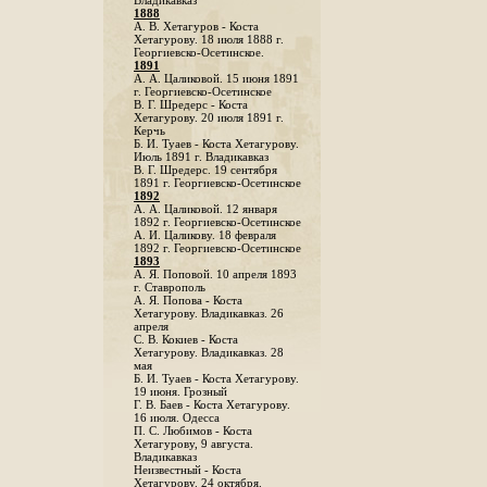
Владикавказ
1888
A. В. Хетагуров - Коста
Хетагурову. 18 июля 1888 г.
Георгиевско-Осетинское.
1891
А. А. Цаликовой. 15 июня 1891
г. Георгиевско-Осетинское
B. Г. Шредерс - Коста
Хетагурову. 20 июля 1891 г.
Керчь
Б. И. Туаев - Коста Хетагурову.
Июль 1891 г. Владикавказ
В. Г. Шредерс. 19 сентября
1891 г. Георгиевско-Осетинское
1892
А. А. Цаликовой. 12 января
1892 г. Георгиевско-Осетинское
А. И. Цаликову. 18 февраля
1892 г. Георгиевско-Осетинское
1893
А. Я. Поповой. 10 апреля 1893
г. Ставрополь
A. Я. Попова - Коста
Хетагурову. Владикавказ. 26
апреля
С. В. Кокиев - Коста
Хетагурову. Владикавказ. 28
мая
Б. И. Туаев - Коста Хетагурову.
19 июня. Грозный
Г. В. Баев - Коста Хетагурову.
16 июля. Одесса
П. С. Любимов - Коста
Хетагурову, 9 августа.
Владикавказ
Неизвестный - Коста
Хетагурову. 24 октября.