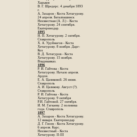
Харьков
B. Г. Шредерс. 4 декабря 1893
г.
А. Захаров - Коста Хетагурову.
24 апреля. Баталпашинск
Неизвестная (А. Л.) - Коста
Хетагурову. 24 сентября.
Екатеринодар.
1895
Н. П. Хетагурову. 2 октября.
Ставрополь
X. А. Уруймагов - Коста
Хетагурову. 8 ноября. Дарг-
Кох
В. Д. Хетагуров - Коста
Хетагурову. 15 ноября.
Владикавказ.
1896
Р. И. Гайтова - Коста
Хетагурову. Начало апреля.
Ардон.
Е. А. Цаликовой. 26 июня.
Ставрополь
А. И. Цаликову. Август (?).
Ставрополь
Р. И. Гайтова - Коста
Хетагурову. 9 октября
Р.И. Гайтовой. 27 октября.
И. М. Гагкаеву. 2 половика
года. Ставрополь
1897
А. Захаров - Коста Хетагурову.
12 января. Екатеринодар
Д. Г. Гиоев - Коста Хетагурову.
6 апреля. Карс.
Неизвестный - Коста
Хетагурову. II-III