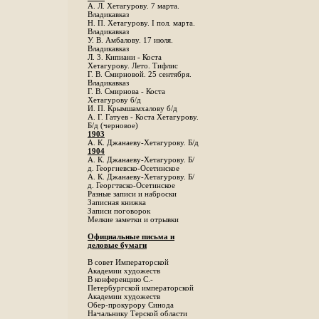
А. Л. Хетагурову. 7 марта.
Владикавказ
Н. П. Хетагурову. I пол. марта.
Владикавказ
У. В. Амбалову. 17 июля.
Владикавказ
Л. 3. Кипиани - Коста
Хетагурову. Лето. Тифлис
Г. В. Смирновой. 25 сентября.
Владикавказ
Г. В. Смирнова - Коста
Хетагурову б/д
И. П. Крымшамхалову б/д
А. Г. Гатуев - Коста Хетагурову.
Б/д (черновое)
1903
А. К. Джанаеву-Хетагурову. Б/д
1904
А. К. Джанаеву-Хетагурову. Б/
д. Георгиевско-Осетинское
А. К. Джанаеву-Хетагурову. Б/
д. Георгтвско-Осетинское
Разные записи и наброски
Записная книжка
Записи поговорок
Мелкие заметки и отрывки
Официальные письма и
деловые бумаги
В совет Императорской
Академии художеств
В конференцию С.-
Петербургской императорской
Академии художеств
Обер-прокурору Синода
Начальнику Терской области