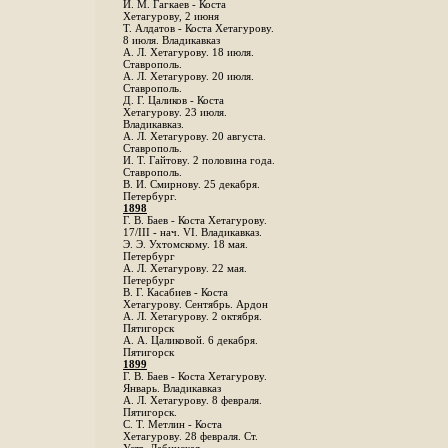
И. М. Гагкаев - Коста
Хетагурову, 2 июня
Т. Алдатов - Коста Хетагурову.
8 июля. Владикавказ
А. Л. Хетагурову. 18 июля.
Ставрополь.
А. Л. Хетагурову. 20 июля.
Ставрополь.
Д. Г. Цаликов - Коста
Хетагурову. 23 июля.
Владикавказ.
А. Л. Хетагурову. 20 августа.
Ставрополь.
И. Т. Гайтову. 2 половина года.
Ставрополь.
В. И. Смирнову. 25 декабря.
Петербург.
1898
Г. В. Баев - Коста Хетагурову.
17/III - нач. VI. Владикавказ.
Э. Э. Ухтомскому. 18 мая.
Петербург
A. Л. Хетагурову. 22 мая.
Петербург
B. Г. Касабиев - Коста
Хетагурову. Сентябрь. Ардон
А. Л. Хетагурову. 2 октября.
Пятигорск
А. А. Цаликовой. 6 декабря.
Пятигорск
1899
Г. В. Баев - Коста Хетагурову.
Январь. Владикавказ
А. Л. Хетагурову. 8 февраля.
Пятигорск.
С. Т. Метлин - Коста
Хетагурову. 28 февраля. Ст.