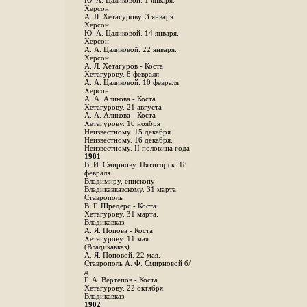
Ю. А. Цаликовой. 1 января.
Херсон
А. Л. Хетагурову. 3 января.
Херсон
Ю. А. Цаликовой. 14 января.
Херсон
А. А. Цаликовой. 22 января.
Херсон
А. Л. Хетагуров - Коста
Хетагурову. 8 февраля
А. А. Цаликовой. 10 февраля.
Херсон
А. А. Аликова - Коста
Хетагурову. 21 августа
А. А. Аликова - Коста
Хетагурову. 10 ноября
Неизвестному. 15 декабря.
Неизвестному. 16 декабря.
Неизвестному. II половина года
1901
В. И. Смирнову. Пятигорск. 18
февраля
Владимиру, епископу
Владикавказскому. 31 марта.
Ставрополь
В. Г. Шредерс - Коста
Хетагурову. 31 марта.
Владикавказ.
А. Я. Попова - Коста
Хетагурову. 11 мая
(Владикавказ)
А. Я. Поповой. 22 мая.
Ставрополь А. Ф. Смирновой б/
д
Г. А. Вертепов - Коста
Хетагурову. 22 октября.
Владикавказ.
1902