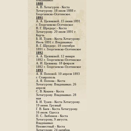
Владикавказ
1888
A. В. Хетагуров - Коста
Хетагурову. 18 июля 1888 г.
Георгиевско-Осетинское.
1891
А. А. Цаликовой. 15 июня 1891
г. Георгиевско-Осетинское
B. Г. Шредерс - Коста
Хетагурову. 20 июля 1891 г.
Керчь
Б. И. Туаев - Коста Хетагурову.
Июль 1891 г. Владикавказ
В. Г. Шредерс. 19 сентября
1891 г. Георгиевско-Осетинское
1892
А. А. Цаликовой. 12 января
1892 г. Георгиевско-Осетинское
А. И. Цаликову. 18 февраля
1892 г. Георгиевско-Осетинское
1893
А. Я. Поповой. 10 апреля 1893
г. Ставрополь
A. Я. Попова - Коста
Хетагурову. Владикавказ. 26
апреля
С. В. Кокиев - Коста
Хетагурову. Владикавказ. 28
мая
Б. И. Туаев - Коста Хетагурову.
19 июня. Грозный
Г. В. Баев - Коста Хетагурову.
16 июля. Одесса
П. С. Любимов - Коста
Хетагурову, 9 августа.
Владикавказ
Неизвестный - Коста
Хетагурову. 24 октября.