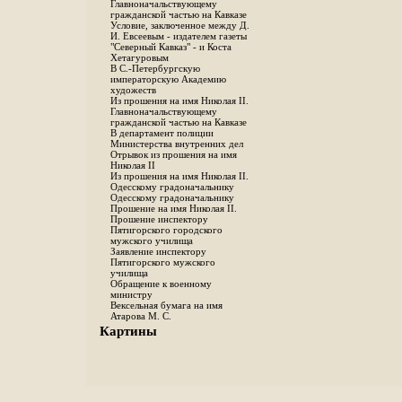
Главноначальствующему
гражданской частью на Кавказе
Условие, заключенное между Д.
И. Евсеевым - издателем газеты
"Северный Кавказ" - и Коста
Хетагуровым
В С.-Петербургскую
императорскую Академию
художеств
Из прошения на имя Николая II.
Главноначальствующему
гражданской частью на Кавказе
В департамент полиции
Министерства внутренних дел
Отрывок из прошения на имя
Николая II
Из прошения на имя Николая II.
Одесскому градоначальнику
Одесскому градоначальнику
Прошение на имя Николая II.
Прошение инспектору
Пятигорского городского
мужского училища
Заявление инспектору
Пятигорского мужского
училища
Обращение к военному
министру
Вексельная бумага на имя
Атарова М. С.
Картины