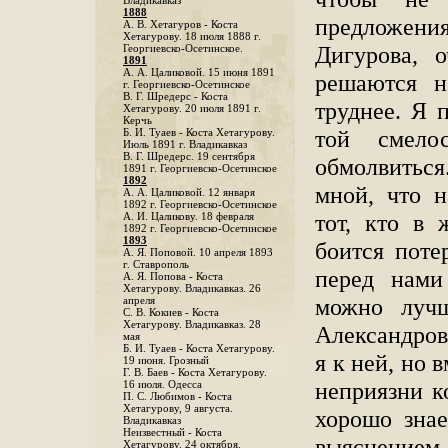
Владикавказ
1888
предложени
A. В. Хетагуров - Коста
Хетагурову. 18 июля 1888 г.
Дигурова, 
Георгиевско-Осетинское.
1891
А. А. Цаликовой. 15 июня 1891
решаются н
г. Георгиевско-Осетинское
B. Г. Шредерс - Коста
труднее. Я
Хетагурову. 20 июля 1891 г.
Керчь
той смело
Б. И. Туаев - Коста Хетагурову.
Июль 1891 г. Владикавказ
В. Г. Шредерс. 19 сентября
обмолвиться
1891 г. Георгиевско-Осетинское
1892
мной, что н
А. А. Цаликовой. 12 января
1892 г. Георгиевско-Осетинское
тот, кто в 
А. И. Цаликову. 18 февраля
1892 г. Георгиевско-Осетинское
1893
боится поте
А. Я. Поповой. 10 апреля 1893
г. Ставрополь
перед нами
A. Я. Попова - Коста
Хетагурову. Владикавказ. 26
можно луч
апреля
С. В. Кокиев - Коста
Хетагурову. Владикавказ. 28
Александров
мая
Б. И. Туаев - Коста Хетагурову.
я к ней, но 
19 июня. Грозный
Г. В. Баев - Коста Хетагурову.
неприязни к
16 июля. Одесса
П. С. Любимов - Коста
Хетагурову, 9 августа.
хорошо знае
Владикавказ
Неизвестный - Коста
выяснение
Хетагурову. 24 октября.