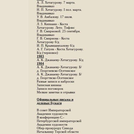
А. Л. Хетагурову. 7 марта.
Владикавказ
Н. П. Хетагурову. I пол. марта.
Владикавказ
У. В. Амбалову. 17 июля.
Владикавказ
Л. 3. Кипиани - Коста
Хетагурову. Лето. Тифлис
Г. В. Смирновой. 25 сентября.
Владикавказ
Г. В. Смирнова - Коста
Хетагурову б/д
И. П. Крымшамхалову б/д
А. Г. Гатуев - Коста Хетагурову.
Б/д (черновое)
1903
А. К. Джанаеву-Хетагурову. Б/д
1904
А. К. Джанаеву-Хетагурову. Б/
д. Георгиевско-Осетинское
А. К. Джанаеву-Хетагурову. Б/
д. Георгтвско-Осетинское
Разные записи и наброски
Записная книжка
Записи поговорок
Мелкие заметки и отрывки
Официальные письма и
деловые бумаги
В совет Императорской
Академии художеств
В конференцию С.-
Петербургской императорской
Академии художеств
Обер-прокурору Синода
Начальнику Терской области