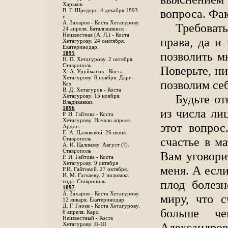
Харьков
вопроса. Фа
B. Г. Шредерс. 4 декабря 1893
г.
А. Захаров - Коста Хетагурову.
Требоват
24 апреля. Баталпашинск
Неизвестная (А. Л.) - Коста
права, да и
Хетагурову. 24 сентября.
Екатеринодар.
позволить м
1895
Н. П. Хетагурову. 2 октября.
Ставрополь
Поверьте, ни
X. А. Уруймагов - Коста
Хетагурову. 8 ноября. Дарг-
позволим се
Кох
В. Д. Хетагуров - Коста
Будьте о
Хетагурову. 15 ноября.
Владикавказ.
1896
из числа ли
Р. И. Гайтова - Коста
Хетагурову. Начало апреля.
этот вопрос
Ардон.
Е. А. Цаликовой. 26 июня.
счастье в м
Ставрополь
А. И. Цаликову. Август (?).
Ставрополь
Вам уговори
Р. И. Гайтова - Коста
Хетагурову. 9 октября
меня. А если
Р.И. Гайтовой. 27 октября.
И. М. Гагкаеву. 2 половика
плод болез
года. Ставрополь
1897
А. Захаров - Коста Хетагурову.
миру, что с
12 января. Екатеринодар
Д. Г. Гиоев - Коста Хетагурову.
больше ч
6 апреля. Карс.
Неизвестный - Коста
Александров
Хетагурову. II-III