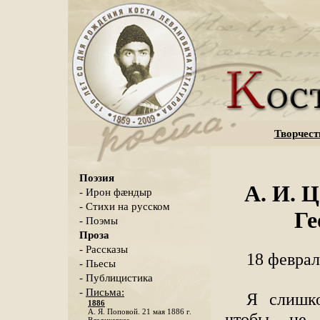
Творчест
Поэзия
А. И. Ц
- Ирон фæндыр
- Стихи на русском
Ге
- Поэмы
Проза
- Рассказы
18 феврал
- Пьесы
- Публицистика
-
Письма:
Я слишко
1886
А. Я. Поповой. 21 мая 1886 г.
чтобы не в