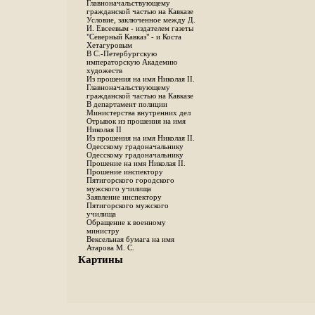
Главноначальствующему
гражданской частью на Кавказе
Условие, заключенное между Д.
И. Евсеевым - издателем газеты
"Северный Кавказ" - и Коста
Хетагуровым
В С.-Петербургскую
императорскую Академию
художеств
Из прошения на имя Николая II.
Главноначальствующему
гражданской частью на Кавказе
В департамент полиции
Министерства внутренних дел
Отрывок из прошения на имя
Николая II
Из прошения на имя Николая II.
Одесскому градоначальнику
Одесскому градоначальнику
Прошение на имя Николая II.
Прошение инспектору
Пятигорского городского
мужского училища
Заявление инспектору
Пятигорского мужского
училища
Обращение к военному
министру
Вексельная бумага на имя
Атарова М. С.
Картины