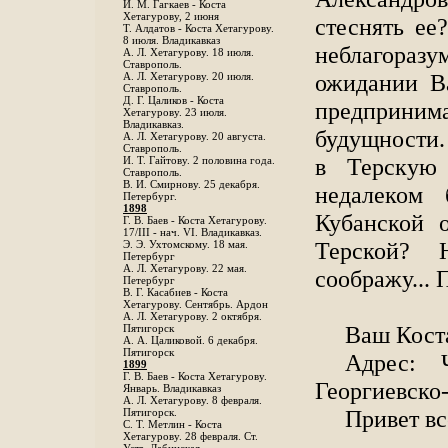
И. М. Гагкаев - Коста
Хетагурову, 2 июня
стеснять ее
Т. Алдатов - Коста Хетагурову.
8 июля. Владикавказ
неблагоразу
А. Л. Хетагурову. 18 июля.
Ставрополь.
ожидании В
А. Л. Хетагурову. 20 июля.
Ставрополь.
Д. Г. Цаликов - Коста
предприни
Хетагурову. 23 июля.
Владикавказ.
будущности.
А. Л. Хетагурову. 20 августа.
Ставрополь.
в Терскую 
И. Т. Гайтову. 2 половина года.
Ставрополь.
В. И. Смирнову. 25 декабря.
недалеком 
Петербург.
1898
Кубанской 
Г. В. Баев - Коста Хетагурову.
17/III - нач. VI. Владикавказ.
Терской? 
Э. Э. Ухтомскому. 18 мая.
Петербург
A. Л. Хетагурову. 22 мая.
соображу...
Петербург
B. Г. Касабиев - Коста
Хетагурову. Сентябрь. Ардон
А. Л. Хетагурову. 2 октября.
Ваш Кост
Пятигорск
А. А. Цаликовой. 6 декабря.
Пятигорск
Адрес: 
1899
Г. В. Баев - Коста Хетагурову.
Георгиевско
Январь. Владикавказ
А. Л. Хетагурову. 8 февраля.
Привет вс
Пятигорск.
С. Т. Метлин - Коста
Хетагурову. 28 февраля. Ст.