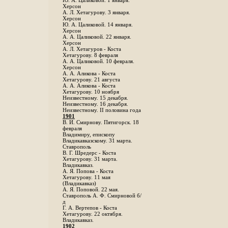
Ю. А. Цаликовой. 1 января.
Херсон
А. Л. Хетагурову. 3 января.
Херсон
Ю. А. Цаликовой. 14 января.
Херсон
А. А. Цаликовой. 22 января.
Херсон
А. Л. Хетагуров - Коста
Хетагурову. 8 февраля
А. А. Цаликовой. 10 февраля.
Херсон
А. А. Аликова - Коста
Хетагурову. 21 августа
А. А. Аликова - Коста
Хетагурову. 10 ноября
Неизвестному. 15 декабря.
Неизвестному. 16 декабря.
Неизвестному. II половина года
1901
В. И. Смирнову. Пятигорск. 18
февраля
Владимиру, епископу
Владикавказскому. 31 марта.
Ставрополь
В. Г. Шредерс - Коста
Хетагурову. 31 марта.
Владикавказ.
А. Я. Попова - Коста
Хетагурову. 11 мая
(Владикавказ)
А. Я. Поповой. 22 мая.
Ставрополь А. Ф. Смирновой б/
д
Г. А. Вертепов - Коста
Хетагурову. 22 октября.
Владикавказ.
1902