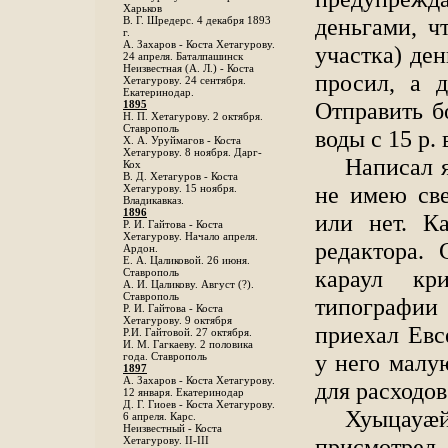
Харьков
деньгами, ч
B. Г. Шредерс. 4 декабря 1893
г.
А. Захаров - Коста Хетагурову.
участка) ден
24 апреля. Баталпашинск
Неизвестная (А. Л.) - Коста
просил, а 
Хетагурову. 24 сентября.
Екатеринодар.
Отправить б
1895
Н. П. Хетагурову. 2 октября.
Ставрополь
воды с 15 р.
X. А. Уруймагов - Коста
Хетагурову. 8 ноября. Дарг-
Написал я
Кох
В. Д. Хетагуров - Коста
не имею све
Хетагурову. 15 ноября.
Владикавказ.
1896
или нет. К
Р. И. Гайтова - Коста
Хетагурову. Начало апреля.
редактора. 
Ардон.
Е. А. Цаликовой. 26 июня.
караул кр
Ставрополь
А. И. Цаликову. Август (?).
Ставрополь
типографии 
Р. И. Гайтова - Коста
Хетагурову. 9 октября
приехал Евс
Р.И. Гайтовой. 27 октября.
И. М. Гагкаеву. 2 половика
у него малу
года. Ставрополь
1897
А. Захаров - Коста Хетагурову.
для расходов
12 января. Екатеринодар
Д. Г. Гиоев - Коста Хетагурову.
Хуыцауӕ
6 апреля. Карс.
Неизвестный - Коста
присмотрел 
Хетагурову. II-III