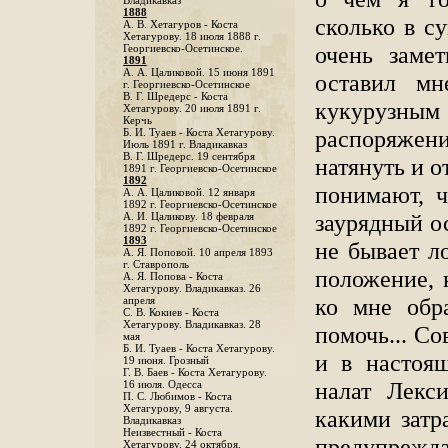
Владикавказ
1888
сколько в с
A. В. Хетагуров - Коста
Хетагурову. 18 июля 1888 г.
очень замет
Георгиевско-Осетинское.
1891
А. А. Цаликовой. 15 июня 1891
оставил м
г. Георгиевско-Осетинское
B. Г. Шредерс - Коста
кукурузным
Хетагурову. 20 июля 1891 г.
Керчь
распоряжени
Б. И. Туаев - Коста Хетагурову.
Июль 1891 г. Владикавказ
В. Г. Шредерс. 19 сентября
натянуть и о
1891 г. Георгиевско-Осетинское
1892
понимают, 
А. А. Цаликовой. 12 января
1892 г. Георгиевско-Осетинское
заурядный ос
А. И. Цаликову. 18 февраля
1892 г. Георгиевско-Осетинское
1893
не бывает л
А. Я. Поповой. 10 апреля 1893
г. Ставрополь
положение, 
A. Я. Попова - Коста
Хетагурову. Владикавказ. 26
ко мне обр
апреля
С. В. Кокиев - Коста
Хетагурову. Владикавказ. 28
помочь... С
мая
Б. И. Туаев - Коста Хетагурову.
и в настоя
19 июня. Грозный
Г. В. Баев - Коста Хетагурову.
налат Лекс
16 июля. Одесса
П. С. Любимов - Коста
Хетагурову, 9 августа.
какими затр
Владикавказ
Неизвестный - Коста
предупрежд
Хетагурову. 24 октября.