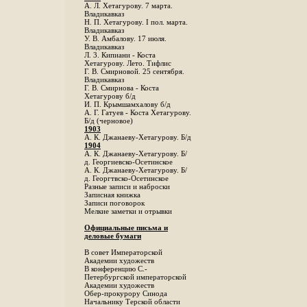
А. Л. Хетагурову. 7 марта.
Владикавказ
Н. П. Хетагурову. I пол. марта.
Владикавказ
У. В. Амбалову. 17 июля.
Владикавказ
Л. 3. Кипиани - Коста
Хетагурову. Лето. Тифлис
Г. В. Смирновой. 25 сентября.
Владикавказ
Г. В. Смирнова - Коста
Хетагурову б/д
И. П. Крымшамхалову б/д
А. Г. Гатуев - Коста Хетагурову.
Б/д (черновое)
1903
А. К. Джанаеву-Хетагурову. Б/д
1904
А. К. Джанаеву-Хетагурову. Б/
д. Георгиевско-Осетинское
А. К. Джанаеву-Хетагурову. Б/
д. Георгтвско-Осетинское
Разные записи и наброски
Записная книжка
Записи поговорок
Мелкие заметки и отрывки
Официальные письма и
деловые бумаги
В совет Императорской
Академии художеств
В конференцию С.-
Петербургской императорской
Академии художеств
Обер-прокурору Синода
Начальнику Терской области