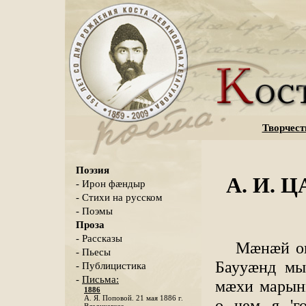
Творчест
Поэзия
А. И. Ц
- Ирон фæндыр
- Стихи на русском
- Поэмы
Проза
- Рассказы
Мӕнӕй ог
- Пьесы
Баууӕнд мы
- Публицистика
-
Письма:
мӕхи марын
1886
А. Я. Поповой. 21 мая 1886 г.
о чем я 'г