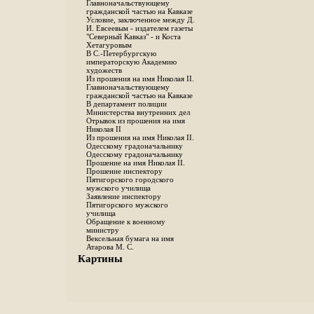
Главноначальствующему
гражданской частью на Кавказе
Условие, заключенное между Д.
И. Евсеевым - издателем газеты
"Северный Кавказ" - и Коста
Хетагуровым
В С.-Петербургскую
императорскую Академию
художеств
Из прошения на имя Николая II.
Главноначальствующему
гражданской частью на Кавказе
В департамент полиции
Министерства внутренних дел
Отрывок из прошения на имя
Николая II
Из прошения на имя Николая II.
Одесскому градоначальнику
Одесскому градоначальнику
Прошение на имя Николая II.
Прошение инспектору
Пятигорского городского
мужского училища
Заявление инспектору
Пятигорского мужского
училища
Обращение к военному
министру
Вексельная бумага на имя
Атарова М. С.
Картины