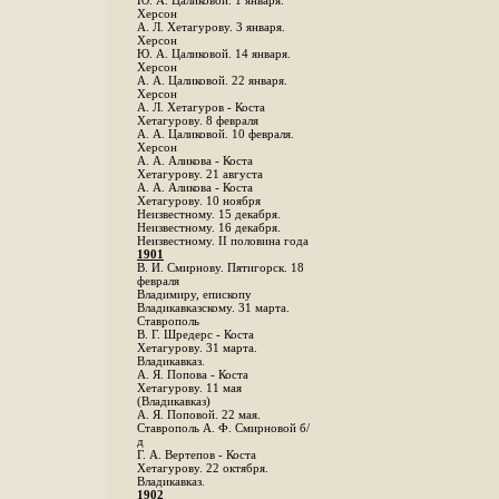
Ю. А. Цаликовой. 1 января.
Херсон
А. Л. Хетагурову. 3 января.
Херсон
Ю. А. Цаликовой. 14 января.
Херсон
А. А. Цаликовой. 22 января.
Херсон
А. Л. Хетагуров - Коста
Хетагурову. 8 февраля
А. А. Цаликовой. 10 февраля.
Херсон
А. А. Аликова - Коста
Хетагурову. 21 августа
А. А. Аликова - Коста
Хетагурову. 10 ноября
Неизвестному. 15 декабря.
Неизвестному. 16 декабря.
Неизвестному. II половина года
1901
В. И. Смирнову. Пятигорск. 18
февраля
Владимиру, епископу
Владикавказскому. 31 марта.
Ставрополь
В. Г. Шредерс - Коста
Хетагурову. 31 марта.
Владикавказ.
А. Я. Попова - Коста
Хетагурову. 11 мая
(Владикавказ)
А. Я. Поповой. 22 мая.
Ставрополь А. Ф. Смирновой б/
д
Г. А. Вертепов - Коста
Хетагурову. 22 октября.
Владикавказ.
1902