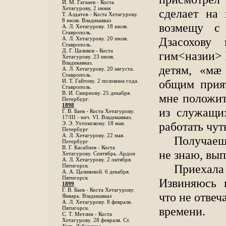
И. М. Гагкаев - Коста
Хетагурову, 2 июня
сделает на
Т. Алдатов - Коста Хетагурову.
8 июля. Владикавказ
возмещу с 
А. Л. Хетагурову. 18 июля.
Ставрополь.
Дзасохову
А. Л. Хетагурову. 20 июля.
Ставрополь.
Д. Г. Цаликов - Коста
гим<назии> 
Хетагурову. 23 июля.
Владикавказ.
детям, «мӕ
А. Л. Хетагурову. 20 августа.
Ставрополь.
общим прия
И. Т. Гайтову. 2 половина года.
Ставрополь.
В. И. Смирнову. 25 декабря.
мне положит
Петербург.
1898
из служащи
Г. В. Баев - Коста Хетагурову.
17/III - нач. VI. Владикавказ.
работать чут
Э. Э. Ухтомскому. 18 мая.
Петербург
A. Л. Хетагурову. 22 мая.
Получаешь
Петербург
B. Г. Касабиев - Коста
не знаю, вып
Хетагурову. Сентябрь. Ардон
А. Л. Хетагурову. 2 октября.
Приехал
Пятигорск
А. А. Цаликовой. 6 декабря.
Пятигорск
Извиняюсь 
1899
Г. В. Баев - Коста Хетагурову.
что не отвеч
Январь. Владикавказ
А. Л. Хетагурову. 8 февраля.
времени.
Пятигорск.
С. Т. Метлин - Коста
Хетагурову. 28 февраля. Ст.