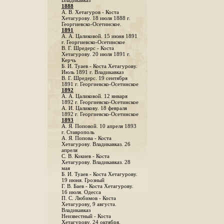
Владикавказ
1888
A. В. Хетагуров - Коста
Хетагурову. 18 июля 1888 г.
Георгиевско-Осетинское.
1891
А. А. Цаликовой. 15 июня 1891
г. Георгиевско-Осетинское
B. Г. Шредерс - Коста
Хетагурову. 20 июля 1891 г.
Керчь
Б. И. Туаев - Коста Хетагурову.
Июль 1891 г. Владикавказ
В. Г. Шредерс. 19 сентября
1891 г. Георгиевско-Осетинское
1892
А. А. Цаликовой. 12 января
1892 г. Георгиевско-Осетинское
А. И. Цаликову. 18 февраля
1892 г. Георгиевско-Осетинское
1893
А. Я. Поповой. 10 апреля 1893
г. Ставрополь
A. Я. Попова - Коста
Хетагурову. Владикавказ. 26
апреля
С. В. Кокиев - Коста
Хетагурову. Владикавказ. 28
мая
Б. И. Туаев - Коста Хетагурову.
19 июня. Грозный
Г. В. Баев - Коста Хетагурову.
16 июля. Одесса
П. С. Любимов - Коста
Хетагурову, 9 августа.
Владикавказ
Неизвестный - Коста
Хетагурову. 24 октября.