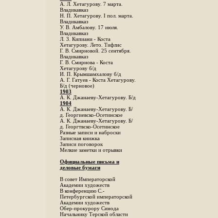
А. Л. Хетагурову. 7 марта.
Владикавказ
Н. П. Хетагурову. I пол. марта.
Владикавказ
У. В. Амбалову. 17 июля.
Владикавказ
Л. 3. Кипиани - Коста
Хетагурову. Лето. Тифлис
Г. В. Смирновой. 25 сентября.
Владикавказ
Г. В. Смирнова - Коста
Хетагурову б/д
И. П. Крымшамхалову б/д
А. Г. Гатуев - Коста Хетагурову.
Б/д (черновое)
1903
А. К. Джанаеву-Хетагурову. Б/д
1904
А. К. Джанаеву-Хетагурову. Б/
д. Георгиевско-Осетинское
А. К. Джанаеву-Хетагурову. Б/
д. Георгтвско-Осетинское
Разные записи и наброски
Записная книжка
Записи поговорок
Мелкие заметки и отрывки
Официальные письма и
деловые бумаги
В совет Императорской
Академии художеств
В конференцию С.-
Петербургской императорской
Академии художеств
Обер-прокурору Синода
Начальнику Терской области