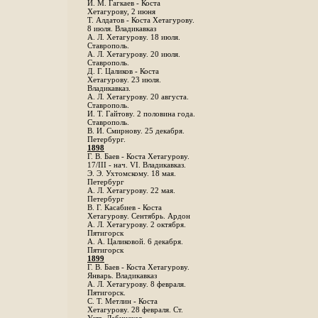
И. М. Гагкаев - Коста
Хетагурову, 2 июня
Т. Алдатов - Коста Хетагурову.
8 июля. Владикавказ
А. Л. Хетагурову. 18 июля.
Ставрополь.
А. Л. Хетагурову. 20 июля.
Ставрополь.
Д. Г. Цаликов - Коста
Хетагурову. 23 июля.
Владикавказ.
А. Л. Хетагурову. 20 августа.
Ставрополь.
И. Т. Гайтову. 2 половина года.
Ставрополь.
В. И. Смирнову. 25 декабря.
Петербург.
1898
Г. В. Баев - Коста Хетагурову.
17/III - нач. VI. Владикавказ.
Э. Э. Ухтомскому. 18 мая.
Петербург
A. Л. Хетагурову. 22 мая.
Петербург
B. Г. Касабиев - Коста
Хетагурову. Сентябрь. Ардон
А. Л. Хетагурову. 2 октября.
Пятигорск
А. А. Цаликовой. 6 декабря.
Пятигорск
1899
Г. В. Баев - Коста Хетагурову.
Январь. Владикавказ
А. Л. Хетагурову. 8 февраля.
Пятигорск.
С. Т. Метлин - Коста
Хетагурову. 28 февраля. Ст.