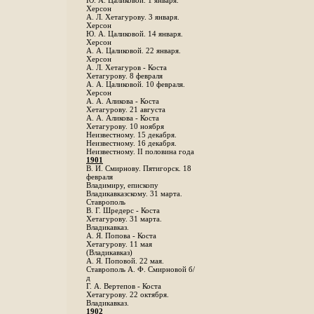
Ю. А. Цаликовой. 1 января.
Херсон
А. Л. Хетагурову. 3 января.
Херсон
Ю. А. Цаликовой. 14 января.
Херсон
А. А. Цаликовой. 22 января.
Херсон
А. Л. Хетагуров - Коста
Хетагурову. 8 февраля
А. А. Цаликовой. 10 февраля.
Херсон
А. А. Аликова - Коста
Хетагурову. 21 августа
А. А. Аликова - Коста
Хетагурову. 10 ноября
Неизвестному. 15 декабря.
Неизвестному. 16 декабря.
Неизвестному. II половина года
1901
В. И. Смирнову. Пятигорск. 18
февраля
Владимиру, епископу
Владикавказскому. 31 марта.
Ставрополь
В. Г. Шредерс - Коста
Хетагурову. 31 марта.
Владикавказ.
А. Я. Попова - Коста
Хетагурову. 11 мая
(Владикавказ)
А. Я. Поповой. 22 мая.
Ставрополь А. Ф. Смирновой б/
д
Г. А. Вертепов - Коста
Хетагурову. 22 октября.
Владикавказ.
1902