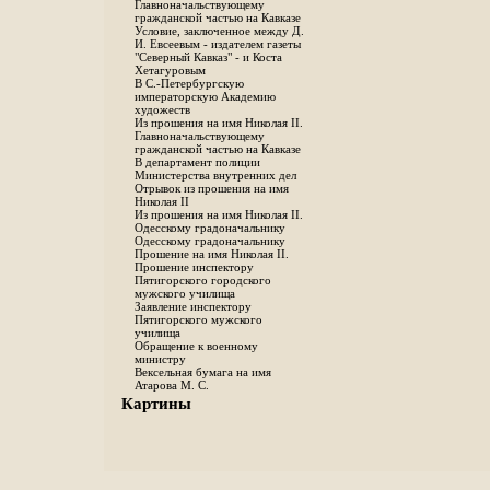
Главноначальствующему
гражданской частью на Кавказе
Условие, заключенное между Д.
И. Евсеевым - издателем газеты
"Северный Кавказ" - и Коста
Хетагуровым
В С.-Петербургскую
императорскую Академию
художеств
Из прошения на имя Николая II.
Главноначальствующему
гражданской частью на Кавказе
В департамент полиции
Министерства внутренних дел
Отрывок из прошения на имя
Николая II
Из прошения на имя Николая II.
Одесскому градоначальнику
Одесскому градоначальнику
Прошение на имя Николая II.
Прошение инспектору
Пятигорского городского
мужского училища
Заявление инспектору
Пятигорского мужского
училища
Обращение к военному
министру
Вексельная бумага на имя
Атарова М. С.
Картины