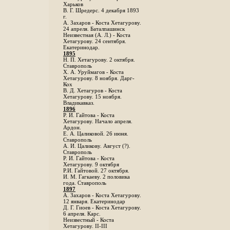
Харьков
B. Г. Шредерс. 4 декабря 1893
г.
А. Захаров - Коста Хетагурову.
24 апреля. Баталпашинск
Неизвестная (А. Л.) - Коста
Хетагурову. 24 сентября.
Екатеринодар.
1895
Н. П. Хетагурову. 2 октября.
Ставрополь
X. А. Уруймагов - Коста
Хетагурову. 8 ноября. Дарг-
Кох
В. Д. Хетагуров - Коста
Хетагурову. 15 ноября.
Владикавказ.
1896
Р. И. Гайтова - Коста
Хетагурову. Начало апреля.
Ардон.
Е. А. Цаликовой. 26 июня.
Ставрополь
А. И. Цаликову. Август (?).
Ставрополь
Р. И. Гайтова - Коста
Хетагурову. 9 октября
Р.И. Гайтовой. 27 октября.
И. М. Гагкаеву. 2 половика
года. Ставрополь
1897
А. Захаров - Коста Хетагурову.
12 января. Екатеринодар
Д. Г. Гиоев - Коста Хетагурову.
6 апреля. Карс.
Неизвестный - Коста
Хетагурову. II-III