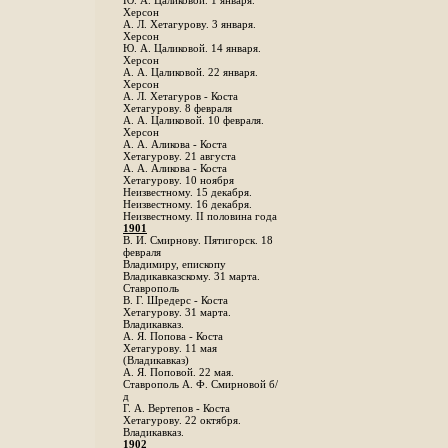
Ю. А. Цаликовой. 1 января.
Херсон
А. Л. Хетагурову. 3 января.
Херсон
Ю. А. Цаликовой. 14 января.
Херсон
А. А. Цаликовой. 22 января.
Херсон
А. Л. Хетагуров - Коста
Хетагурову. 8 февраля
А. А. Цаликовой. 10 февраля.
Херсон
А. А. Аликова - Коста
Хетагурову. 21 августа
А. А. Аликова - Коста
Хетагурову. 10 ноября
Неизвестному. 15 декабря.
Неизвестному. 16 декабря.
Неизвестному. II половина года
1901
В. И. Смирнову. Пятигорск. 18
февраля
Владимиру, епископу
Владикавказскому. 31 марта.
Ставрополь
В. Г. Шредерс - Коста
Хетагурову. 31 марта.
Владикавказ.
А. Я. Попова - Коста
Хетагурову. 11 мая
(Владикавказ)
А. Я. Поповой. 22 мая.
Ставрополь А. Ф. Смирновой б/
д
Г. А. Вертепов - Коста
Хетагурову. 22 октября.
Владикавказ.
1902