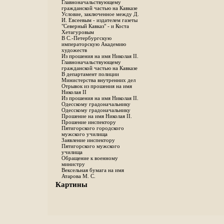
Главноначальствующему
гражданской частью на Кавказе
Условие, заключенное между Д.
И. Евсеевым - издателем газеты
"Северный Кавказ" - и Коста
Хетагуровым
В С.-Петербургскую
императорскую Академию
художеств
Из прошения на имя Николая II.
Главноначальствующему
гражданской частью на Кавказе
В департамент полиции
Министерства внутренних дел
Отрывок из прошения на имя
Николая II
Из прошения на имя Николая II.
Одесскому градоначальнику
Одесскому градоначальнику
Прошение на имя Николая II.
Прошение инспектору
Пятигорского городского
мужского училища
Заявление инспектору
Пятигорского мужского
училища
Обращение к военному
министру
Вексельная бумага на имя
Атарова М. С.
Картины