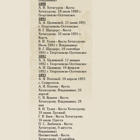
Владикавказ
1888
A. В. Хетагуров - Коста
Хетагурову. 18 июля 1888 г.
Георгиевско-Осетинское.
1891
А. А. Цаликовой. 15 июня 1891
г. Георгиевско-Осетинское
B. Г. Шредерс - Коста
Хетагурову. 20 июля 1891 г.
Керчь
Б. И. Туаев - Коста Хетагурову.
Июль 1891 г. Владикавказ
В. Г. Шредерс. 19 сентября
1891 г. Георгиевско-Осетинское
1892
А. А. Цаликовой. 12 января
1892 г. Георгиевско-Осетинское
А. И. Цаликову. 18 февраля
1892 г. Георгиевско-Осетинское
1893
А. Я. Поповой. 10 апреля 1893
г. Ставрополь
A. Я. Попова - Коста
Хетагурову. Владикавказ. 26
апреля
С. В. Кокиев - Коста
Хетагурову. Владикавказ. 28
мая
Б. И. Туаев - Коста Хетагурову.
19 июня. Грозный
Г. В. Баев - Коста Хетагурову.
16 июля. Одесса
П. С. Любимов - Коста
Хетагурову, 9 августа.
Владикавказ
Неизвестный - Коста
Хетагурову. 24 октября.