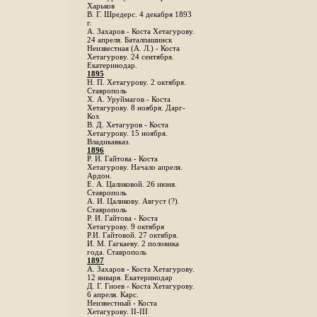
Харьков
B. Г. Шредерс. 4 декабря 1893
г.
А. Захаров - Коста Хетагурову.
24 апреля. Баталпашинск
Неизвестная (А. Л.) - Коста
Хетагурову. 24 сентября.
Екатеринодар.
1895
Н. П. Хетагурову. 2 октября.
Ставрополь
X. А. Уруймагов - Коста
Хетагурову. 8 ноября. Дарг-
Кох
В. Д. Хетагуров - Коста
Хетагурову. 15 ноября.
Владикавказ.
1896
Р. И. Гайтова - Коста
Хетагурову. Начало апреля.
Ардон.
Е. А. Цаликовой. 26 июня.
Ставрополь
А. И. Цаликову. Август (?).
Ставрополь
Р. И. Гайтова - Коста
Хетагурову. 9 октября
Р.И. Гайтовой. 27 октября.
И. М. Гагкаеву. 2 половика
года. Ставрополь
1897
А. Захаров - Коста Хетагурову.
12 января. Екатеринодар
Д. Г. Гиоев - Коста Хетагурову.
6 апреля. Карс.
Неизвестный - Коста
Хетагурову. II-III