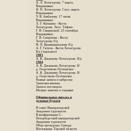
А. Л. Хетагурову. 7 марта.
Владикавказ
Н. П. Хетагурову. I пол. марта.
Владикавказ
У. В. Амбалову. 17 июля.
Владикавказ
Л. 3. Кипиани - Коста
Хетагурову. Лето. Тифлис
Г. В. Смирновой. 25 сентября.
Владикавказ
Г. В. Смирнова - Коста
Хетагурову б/д
И. П. Крымшамхалову б/д
А. Г. Гатуев - Коста Хетагурову.
Б/д (черновое)
1903
А. К. Джанаеву-Хетагурову. Б/д
1904
А. К. Джанаеву-Хетагурову. Б/
д. Георгиевско-Осетинское
А. К. Джанаеву-Хетагурову. Б/
д. Георгтвско-Осетинское
Разные записи и наброски
Записная книжка
Записи поговорок
Мелкие заметки и отрывки
Официальные письма и
деловые бумаги
В совет Императорской
Академии художеств
В конференцию С.-
Петербургской императорской
Академии художеств
Обер-прокурору Синода
Начальнику Терской области