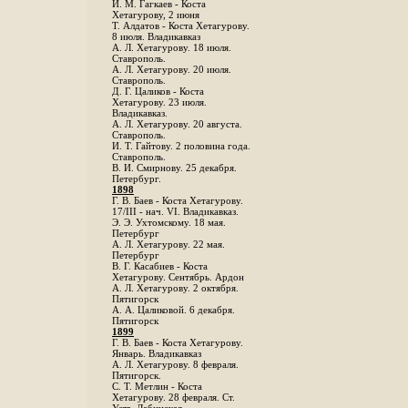
И. М. Гагкаев - Коста
Хетагурову, 2 июня
Т. Алдатов - Коста Хетагурову.
8 июля. Владикавказ
А. Л. Хетагурову. 18 июля.
Ставрополь.
А. Л. Хетагурову. 20 июля.
Ставрополь.
Д. Г. Цаликов - Коста
Хетагурову. 23 июля.
Владикавказ.
А. Л. Хетагурову. 20 августа.
Ставрополь.
И. Т. Гайтову. 2 половина года.
Ставрополь.
В. И. Смирнову. 25 декабря.
Петербург.
1898
Г. В. Баев - Коста Хетагурову.
17/III - нач. VI. Владикавказ.
Э. Э. Ухтомскому. 18 мая.
Петербург
A. Л. Хетагурову. 22 мая.
Петербург
B. Г. Касабиев - Коста
Хетагурову. Сентябрь. Ардон
А. Л. Хетагурову. 2 октября.
Пятигорск
А. А. Цаликовой. 6 декабря.
Пятигорск
1899
Г. В. Баев - Коста Хетагурову.
Январь. Владикавказ
А. Л. Хетагурову. 8 февраля.
Пятигорск.
С. Т. Метлин - Коста
Хетагурову. 28 февраля. Ст.