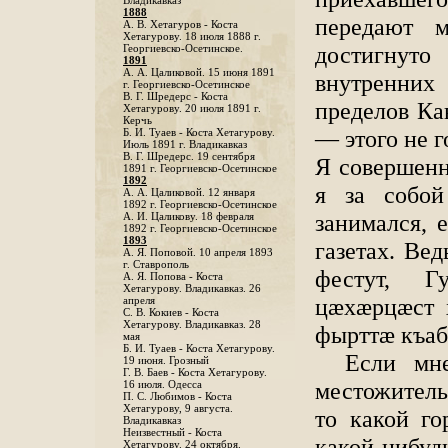
Владикавказ
1888
передают м
A. В. Хетагуров - Коста
Хетагурову. 18 июля 1888 г.
достигнуто
Георгиевско-Осетинское.
1891
А. А. Цаликовой. 15 июня 1891
внутренних
г. Георгиевско-Осетинское
B. Г. Шредерс - Коста
пределов Ка
Хетагурову. 20 июля 1891 г.
Керчь
— этого не г
Б. И. Туаев - Коста Хетагурову.
Июль 1891 г. Владикавказ
В. Г. Шредерс. 19 сентября
Я совершенн
1891 г. Георгиевско-Осетинское
1892
я за собой
А. А. Цаликовой. 12 января
1892 г. Георгиевско-Осетинское
занимался, 
А. И. Цаликову. 18 февраля
1892 г. Георгиевско-Осетинское
1893
газетах. Ве
А. Я. Поповой. 10 апреля 1893
г. Ставрополь
фестут, 
A. Я. Попова - Коста
Хетагурову. Владикавказ. 26
цӕхӕрцӕст 
апреля
С. В. Кокиев - Коста
Хетагурову. Владикавказ. 28
фырттӕ къа
мая
Б. И. Туаев - Коста Хетагурову.
Если мне
19 июня. Грозный
Г. В. Баев - Коста Хетагурову.
местожитель
16 июля. Одесса
П. С. Любимов - Коста
Хетагурову, 9 августа.
то какой го
Владикавказ
Неизвестный - Коста
какой-нибу
Хетагурову. 24 октября.