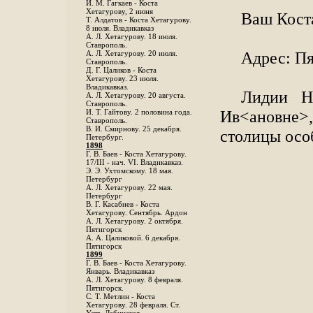
И. М. Гагкаев - Коста
Хетагурову, 2 июня
Ваш Кост
Т. Алдатов - Коста Хетагурову.
8 июля. Владикавказ
А. Л. Хетагурову. 18 июля.
Ставрополь.
Адрес: Пя
А. Л. Хетагурову. 20 июля.
Ставрополь.
Д. Г. Цаликов - Коста
Хетагурову. 23 июля.
Владикавказ.
Лидии Ни
А. Л. Хетагурову. 20 августа.
Ставрополь.
Ив<ановне>,
И. Т. Гайтову. 2 половина года.
Ставрополь.
В. И. Смирнову. 25 декабря.
столицы осо
Петербург.
1898
Г. В. Баев - Коста Хетагурову.
17/III - нач. VI. Владикавказ.
Э. Э. Ухтомскому. 18 мая.
Петербург
A. Л. Хетагурову. 22 мая.
Петербург
B. Г. Касабиев - Коста
Хетагурову. Сентябрь. Ардон
А. Л. Хетагурову. 2 октября.
Пятигорск
А. А. Цаликовой. 6 декабря.
Пятигорск
1899
Г. В. Баев - Коста Хетагурову.
Январь. Владикавказ
А. Л. Хетагурову. 8 февраля.
Пятигорск.
С. Т. Метлин - Коста
Хетагурову. 28 февраля. Ст.