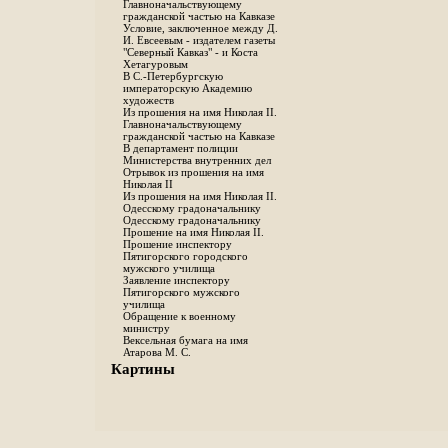
Главноначальствующему
гражданской частью на Кавказе
Условие, заключенное между Д.
И. Евсеевым - издателем газеты
"Северный Кавказ" - и Коста
Хетагуровым
В С.-Петербургскую
императорскую Академию
художеств
Из прошения на имя Николая II.
Главноначальствующему
гражданской частью на Кавказе
В департамент полиции
Министерства внутренних дел
Отрывок из прошения на имя
Николая II
Из прошения на имя Николая II.
Одесскому градоначальнику
Одесскому градоначальнику
Прошение на имя Николая II.
Прошение инспектору
Пятигорского городского
мужского училища
Заявление инспектору
Пятигорского мужского
училища
Обращение к военному
министру
Вексельная бумага на имя
Атарова М. С.
Картины