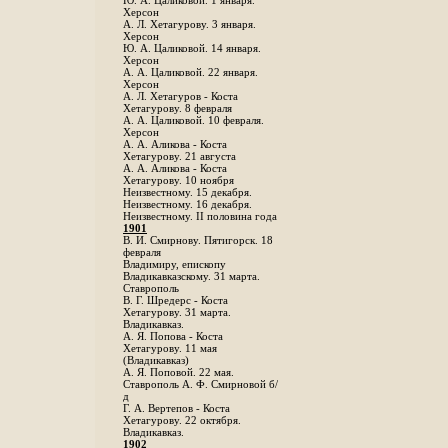
Ю. А. Цаликовой. 1 января.
Херсон
А. Л. Хетагурову. 3 января.
Херсон
Ю. А. Цаликовой. 14 января.
Херсон
А. А. Цаликовой. 22 января.
Херсон
А. Л. Хетагуров - Коста
Хетагурову. 8 февраля
А. А. Цаликовой. 10 февраля.
Херсон
А. А. Аликова - Коста
Хетагурову. 21 августа
А. А. Аликова - Коста
Хетагурову. 10 ноября
Неизвестному. 15 декабря.
Неизвестному. 16 декабря.
Неизвестному. II половина года
1901
В. И. Смирнову. Пятигорск. 18
февраля
Владимиру, епископу
Владикавказскому. 31 марта.
Ставрополь
В. Г. Шредерс - Коста
Хетагурову. 31 марта.
Владикавказ.
А. Я. Попова - Коста
Хетагурову. 11 мая
(Владикавказ)
А. Я. Поповой. 22 мая.
Ставрополь А. Ф. Смирновой б/
д
Г. А. Вертепов - Коста
Хетагурову. 22 октября.
Владикавказ.
1902