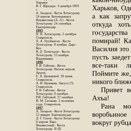
Харьков
Харьков, Од
B. Г. Шредерс. 4 декабря 1893
г.
А. Захаров - Коста Хетагурову.
а как запру
24 апреля. Баталпашинск
Неизвестная (А. Л.) - Коста
откуда хо
Хетагурову. 24 сентября.
Екатеринодар.
государств
1895
Н. П. Хетагурову. 2 октября.
Ставрополь
помирай! Ка
X. А. Уруймагов - Коста
Хетагурову. 8 ноября. Дарг-
Василия это 
Кох
В. Д. Хетагуров - Коста
пусть заеде
Хетагурову. 15 ноября.
Владикавказ.
1896
все-таки л
Р. И. Гайтова - Коста
Хетагурову. Начало апреля.
Поймите же,
Ардон.
Е. А. Цаликовой. 26 июня.
никого ближ
Ставрополь
А. И. Цаликову. Август (?).
Ставрополь
Привет в
Р. И. Гайтова - Коста
Хетагурову. 9 октября
Ахъа!
Р.И. Гайтовой. 27 октября.
И. М. Гагкаеву. 2 половика
Рана мо
года. Ставрополь
1897
А. Захаров - Коста Хетагурову.
воробьиное 
12 января. Екатеринодар
Д. Г. Гиоев - Коста Хетагурову.
вокруг рубц
6 апреля. Карс.
Неизвестный - Коста
Хетагурову. II-III