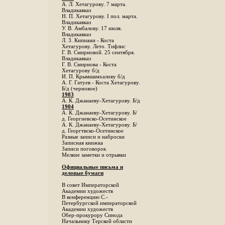
А. Л. Хетагурову. 7 марта.
Владикавказ
Н. П. Хетагурову. I пол. марта.
Владикавказ
У. В. Амбалову. 17 июля.
Владикавказ
Л. 3. Кипиани - Коста
Хетагурову. Лето. Тифлис
Г. В. Смирновой. 25 сентября.
Владикавказ
Г. В. Смирнова - Коста
Хетагурову б/д
И. П. Крымшамхалову б/д
А. Г. Гатуев - Коста Хетагурову.
Б/д (черновое)
1903
А. К. Джанаеву-Хетагурову. Б/д
1904
А. К. Джанаеву-Хетагурову. Б/
д. Георгиевско-Осетинское
А. К. Джанаеву-Хетагурову. Б/
д. Георгтвско-Осетинское
Разные записи и наброски
Записная книжка
Записи поговорок
Мелкие заметки и отрывки
Официальные письма и
деловые бумаги
В совет Императорской
Академии художеств
В конференцию С.-
Петербургской императорской
Академии художеств
Обер-прокурору Синода
Начальнику Терской области