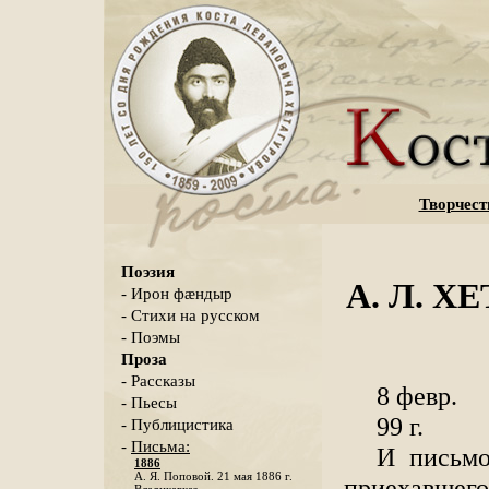
Творчест
Поэзия
А. Л. ХЕ
- Ирон фæндыр
- Стихи на русском
- Поэмы
Проза
- Рассказы
8 февр.
- Пьесы
99 г.
- Публицистика
-
Письма:
И письмо
1886
А. Я. Поповой. 21 мая 1886 г.
приехавшего