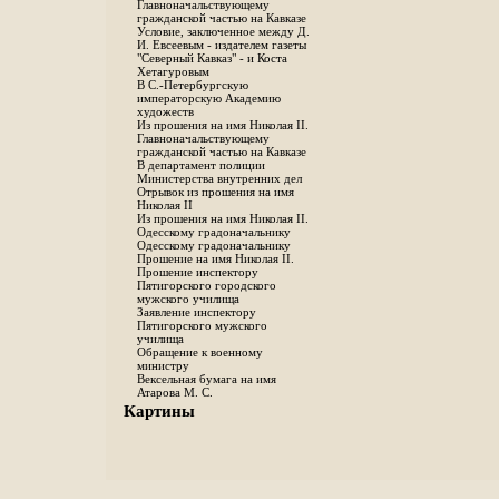
Главноначальствующему
гражданской частью на Кавказе
Условие, заключенное между Д.
И. Евсеевым - издателем газеты
"Северный Кавказ" - и Коста
Хетагуровым
В С.-Петербургскую
императорскую Академию
художеств
Из прошения на имя Николая II.
Главноначальствующему
гражданской частью на Кавказе
В департамент полиции
Министерства внутренних дел
Отрывок из прошения на имя
Николая II
Из прошения на имя Николая II.
Одесскому градоначальнику
Одесскому градоначальнику
Прошение на имя Николая II.
Прошение инспектору
Пятигорского городского
мужского училища
Заявление инспектору
Пятигорского мужского
училища
Обращение к военному
министру
Вексельная бумага на имя
Атарова М. С.
Картины