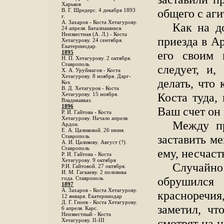
Харьков
общего с аг
B. Г. Шредерс. 4 декабря 1893
г.
А. Захаров - Коста Хетагурову.
Как на д
24 апреля. Баталпашинск
Неизвестная (А. Л.) - Коста
приезда в Ар
Хетагурову. 24 сентября.
Екатеринодар.
его своим 
1895
Н. П. Хетагурову. 2 октября.
Ставрополь
следует, и
X. А. Уруймагов - Коста
Хетагурову. 8 ноября. Дарг-
делать, что 
Кох
В. Д. Хетагуров - Коста
Коста туда,
Хетагурову. 15 ноября.
Владикавказ.
1896
Ваш счет он
Р. И. Гайтова - Коста
Хетагурову. Начало апреля.
Между пр
Ардон.
Е. А. Цаликовой. 26 июня.
заставить ме
Ставрополь
А. И. Цаликову. Август (?).
Ставрополь
ему, несчаст
Р. И. Гайтова - Коста
Хетагурову. 9 октября
Случайно 
Р.И. Гайтовой. 27 октября.
И. М. Гагкаеву. 2 половика
обрушилс
года. Ставрополь
1897
А. Захаров - Коста Хетагурову.
красноречия
12 января. Екатеринодар
Д. Г. Гиоев - Коста Хетагурову.
заметил, чт
6 апреля. Карс.
Неизвестный - Коста
смотрят на н
Хетагурову. II-III