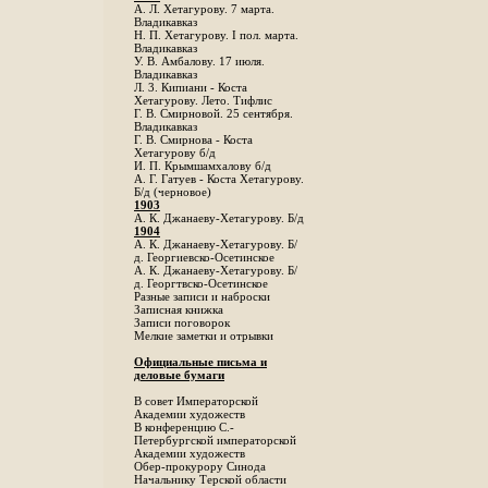
А. Л. Хетагурову. 7 марта.
Владикавказ
Н. П. Хетагурову. I пол. марта.
Владикавказ
У. В. Амбалову. 17 июля.
Владикавказ
Л. 3. Кипиани - Коста
Хетагурову. Лето. Тифлис
Г. В. Смирновой. 25 сентября.
Владикавказ
Г. В. Смирнова - Коста
Хетагурову б/д
И. П. Крымшамхалову б/д
А. Г. Гатуев - Коста Хетагурову.
Б/д (черновое)
1903
А. К. Джанаеву-Хетагурову. Б/д
1904
А. К. Джанаеву-Хетагурову. Б/
д. Георгиевско-Осетинское
А. К. Джанаеву-Хетагурову. Б/
д. Георгтвско-Осетинское
Разные записи и наброски
Записная книжка
Записи поговорок
Мелкие заметки и отрывки
Официальные письма и
деловые бумаги
В совет Императорской
Академии художеств
В конференцию С.-
Петербургской императорской
Академии художеств
Обер-прокурору Синода
Начальнику Терской области