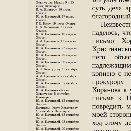
Хетагурову, Между 9 и 15
суть дела а
июля, Пятигорск
В. А. Цаликову. 16 июля.
Очаков.
благородный 
Ю. А. Цаликовой. 17 июля.
Очаков
Неизвест
Г. В. Баеву. 19 июля. Очаков.
Е. А. Цаликовой. 21 июля.
надеюсь, чт
Очаков.
Ю. А. Цаликовой. 10 августа.
Херсон
письмо Хо
А. А. Цаликовой. 12 августа.
Херсон
Христианско
Ю. А. Цаликовой. 22 августа.
Херсон
него объя
Ю. А. Цаликовой. 29 августа.
Херсон
Ю. А. Цаликовой. 30 августа.
надлежащи
Херсон
А. Л. Хетагурову. 1 сентября.
копиею с не
Херсон
А. А. Цаликовой. 7 сентября.
прокурору
Херсон
Ю. А. Цаликовой. 8 сентября.
Херсон
Хоранова к 
Ю. А. Цаликова - Коста
Хетагурову. 8 сентября.
письме к Н
Пятигорск
Ю. А. Цаликовой. 12 сентября.
повредить м
Херсон
Цаликовы - Коста Хетагурову.
13 сентября. Пятигорск
моей сторон
Ю. А. Цаликовой. 18 сентября.
Херсон
ход этому д
Ю. А. Цаликовой. 23 сентября.
Херсон
красным 
Ю. А. Цаликовой. 29 сентября.