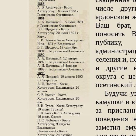
Владикавказ
1888
числе дру
A. В. Хетагуров - Коста
Хетагурову. 18 июля 1888 г.
ардонским ж
Георгиевско-Осетинское.
1891
А. А. Цаликовой. 15 июня 1891
Ваш брат,
г. Георгиевско-Осетинское
B. Г. Шредерс - Коста
поносить 
Хетагурову. 20 июля 1891 г.
Керчь
публику
Б. И. Туаев - Коста Хетагурову.
Июль 1891 г. Владикавказ
В. Г. Шредерс. 19 сентября
администра
1891 г. Георгиевско-Осетинское
1892
селения и, н
А. А. Цаликовой. 12 января
1892 г. Георгиевско-Осетинское
и другие н
А. И. Цаликову. 18 февраля
1892 г. Георгиевско-Осетинское
1893
округа с ц
А. Я. Поповой. 10 апреля 1893
г. Ставрополь
осетинский 
A. Я. Попова - Коста
Хетагурову. Владикавказ. 26
Будучи у
апреля
С. В. Кокиев - Коста
Хетагурову. Владикавказ. 28
камушки и в
мая
Б. И. Туаев - Коста Хетагурову.
за прислан
19 июня. Грозный
Г. В. Баев - Коста Хетагурову.
поведения 
16 июля. Одесса
П. С. Любимов - Коста
Хетагурову, 9 августа.
заметил ем
Владикавказ
Неизвестный - Коста
заставили п
Хетагурову. 24 октября.