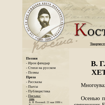
Творчест
Поэзия
В. 
- Ирон фæндыр
- Стихи на русском
ХЕТ
- Поэмы
Проза
- Рассказы
Многоува
- Пьесы
- Публицистика
-
Письма:
Осенью п
1886
А. Я. Поповой. 21 мая 1886 г.
священник Б