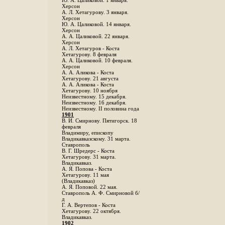
Ю. А. Цаликовой. 1 января.
Херсон
А. Л. Хетагурову. 3 января.
Херсон
Ю. А. Цаликовой. 14 января.
Херсон
А. А. Цаликовой. 22 января.
Херсон
А. Л. Хетагуров - Коста
Хетагурову. 8 февраля
А. А. Цаликовой. 10 февраля.
Херсон
А. А. Аликова - Коста
Хетагурову. 21 августа
А. А. Аликова - Коста
Хетагурову. 10 ноября
Неизвестному. 15 декабря.
Неизвестному. 16 декабря.
Неизвестному. II половина года
1901
В. И. Смирнову. Пятигорск. 18
февраля
Владимиру, епископу
Владикавказскому. 31 марта.
Ставрополь
В. Г. Шредерс - Коста
Хетагурову. 31 марта.
Владикавказ.
А. Я. Попова - Коста
Хетагурову. 11 мая
(Владикавказ)
А. Я. Поповой. 22 мая.
Ставрополь А. Ф. Смирновой б/
д
Г. А. Вертепов - Коста
Хетагурову. 22 октября.
Владикавказ.
1902