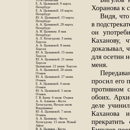
Устъ-Лабинская
Е. А. Цаликовой. 9 марта.
Хоранова к 
Петербург
Е. А. Цаликовой. 10 марта.
Видя, что
Петербург
Ю. А. Цаликовой. 13 марта.
Петербург
в подстрекат
А. А. Цаликовой. 28 марта.
Петербург
он употреб
А. И. Цаликову. 8 мая.
Петербург.
Каханову, 
А. Л. Хетагурову. 3 июня,
Херсон.
А. А. Цаликовой. 8 июня.
доказывал, ч
Херсон
Ю. А. Цаликовой. 15 июня.
для осетин н
Херсон
Ю. А. Цаликовой. 21 июня.
меня.
Херсон
Цаликоаым. 22 июня. Херсон.
А. А. Цаликовой. 26 июня.
Передава
Очаков
Ю. А. Цаликовой. 27 июня.
просил его п
Очаков
Е. А. Цаликовой. 4 июля.
противном с
Очаков
Ю. А. Цаликовой. 5 июля.
Очаков.
обоих. Архи
Г. В. Баеву. 6 июля. Очаков
А. А. Аликова - Коста
деле учини
Хетагурову, Начало июля.
Владикавказ
Каханова и
Ю. А. Цаликовой. 7 июля.
Очаков.
А. А. Цаликова - Коста
прекратить
Хетагурову. 15 июля. Новый
Афон
Бигулов пое
В. А. Цаликов - Коста