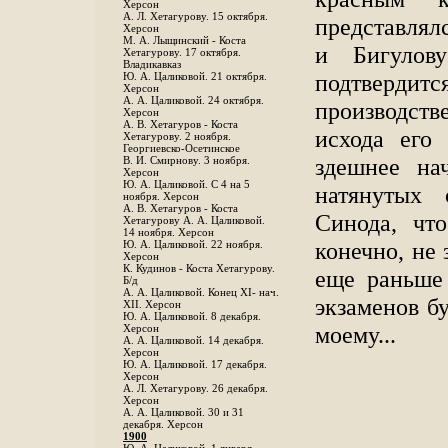
Херсон
А. Л. Хетагурову. 15 октября.
представлял
Херсон
М. А. Лыщинский - Коста
и Бигулов
Хетагурову. 17 октября.
Владикавказ
подтвердитс
Ю. А. Цаликовой. 21 октября.
Херсон
А. А. Цаликовой. 24 октября.
производств
Херсон
A. В. Хетагуров - Коста
исхода его 
Хетагурову. 2 ноября.
Георгиевско-Осетинское
здешнее нач
B. И. Смирнову. 3 ноября.
Херсон
Ю. А. Цаликовой. С 4 на 5
натянутых 
ноября. Херсон
А. В. Хетагуров - Коста
Синода, чт
Хетагурову А. А. Цаликовой.
14 ноября. Херсон
конечно, не 
Ю. А. Цаликовой. 22 ноября.
Херсон
К. Кудинов - Коста Хетагурову.
еще раньше 
Б/д
А. А. Цаликовой. Конец XI- нач.
экзаменов б
XII. Херсон
Ю. А. Цаликовой. 8 декабря.
моему...
Херсон
А. А. Цаликовой. 14 декабря.
Херсон
Ю. А. Цаликовой. 17 декабря.
Херсон
А. Л. Хетагурову. 26 декабря.
Херсон
А. А. Цаликовой. 30 и 31
декабря. Херсон
1900