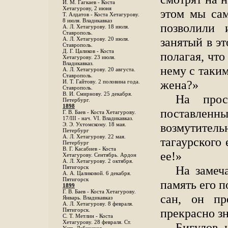
И. М. Гагкаев - Коста
Хетагурову, 2 июня
этом мы сам
Т. Алдатов - Коста Хетагурову.
8 июля. Владикавказ
позволили 
А. Л. Хетагурову. 18 июля.
Ставрополь.
занятый в э
А. Л. Хетагурову. 20 июля.
Ставрополь.
Д. Г. Цаликов - Коста
полагая, что
Хетагурову. 23 июля.
Владикавказ.
нему с таким
А. Л. Хетагурову. 20 августа.
Ставрополь.
жена?»
И. Т. Гайтову. 2 половина года.
Ставрополь.
В. И. Смирнову. 25 декабря.
На прос
Петербург.
1898
поставлен
Г. В. Баев - Коста Хетагурову.
17/III - нач. VI. Владикавказ.
возмутите
Э. Э. Ухтомскому. 18 мая.
Петербург
A. Л. Хетагурову. 22 мая.
тагаурского
Петербург
B. Г. Касабиев - Коста
ее!»
Хетагурову. Сентябрь. Ардон
А. Л. Хетагурову. 2 октября.
На замеч
Пятигорск
А. А. Цаликовой. 6 декабря.
Пятигорск
память его 
1899
Г. В. Баев - Коста Хетагурову.
сан, он пр
Январь. Владикавказ
А. Л. Хетагурову. 8 февраля.
прекрасно зн
Пятигорск.
С. Т. Метлин - Коста
Хетагурову. 28 февраля. Ст.
Бигулов 