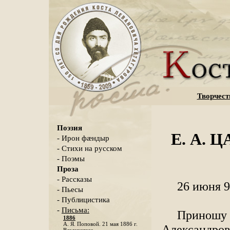
Творчест
Поэзия
Е. А. 
- Ирон фæндыр
- Стихи на русском
- Поэмы
Проза
- Рассказы
26 июня 9
- Пьесы
- Публицистика
-
Письма:
Приношу
1886
А. Я. Поповой. 21 мая 1886 г.
Александров