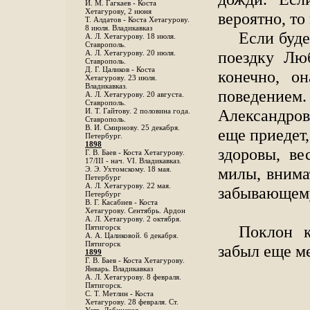
И. М. Гагкаев - Коста
Хетагурову, 2 июня
вероятно, то
Т. Алдатов - Коста Хетагурову.
8 июля. Владикавказ
Если буде
А. Л. Хетагурову. 18 июля.
Ставрополь.
поездку Лю
А. Л. Хетагурову. 20 июля.
Ставрополь.
Д. Г. Цаликов - Коста
конечно, о
Хетагурову. 23 июля.
Владикавказ.
поведени
А. Л. Хетагурову. 20 августа.
Ставрополь.
Александро
И. Т. Гайтову. 2 половина года.
Ставрополь.
В. И. Смирнову. 25 декабря.
еще приедет,
Петербург.
1898
здоровы, ве
Г. В. Баев - Коста Хетагурову.
17/III - нач. VI. Владикавказ.
милы, внима
Э. Э. Ухтомскому. 18 мая.
Петербург
A. Л. Хетагурову. 22 мая.
забывающему
Петербург
B. Г. Касабиев - Коста
Хетагурову. Сентябрь. Ардон
А. Л. Хетагурову. 2 октября.
Поклон к
Пятигорск
А. А. Цаликовой. 6 декабря.
Пятигорск
забыл еще м
1899
Г. В. Баев - Коста Хетагурову.
Январь. Владикавказ
А. Л. Хетагурову. 8 февраля.
Пятигорск.
С. Т. Метлин - Коста
Хетагурову. 28 февраля. Ст.