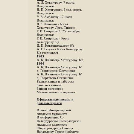
А. Л. Хетагурову. 7 марта.
Владикавказ
Н. П. Хетагурову. I пол. марта.
Владикавказ
У. В. Амбалову. 17 июля.
Владикавказ
Л. 3. Кипиани - Коста
Хетагурову. Лето. Тифлис
Г. В. Смирновой. 25 сентября.
Владикавказ
Г. В. Смирнова - Коста
Хетагурову б/д
И. П. Крымшамхалову б/д
А. Г. Гатуев - Коста Хетагурову.
Б/д (черновое)
1903
А. К. Джанаеву-Хетагурову. Б/д
1904
А. К. Джанаеву-Хетагурову. Б/
д. Георгиевско-Осетинское
А. К. Джанаеву-Хетагурову. Б/
д. Георгтвско-Осетинское
Разные записи и наброски
Записная книжка
Записи поговорок
Мелкие заметки и отрывки
Официальные письма и
деловые бумаги
В совет Императорской
Академии художеств
В конференцию С.-
Петербургской императорской
Академии художеств
Обер-прокурору Синода
Начальнику Терской области