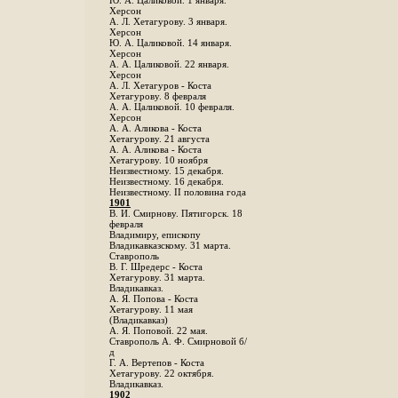
Ю. А. Цаликовой. 1 января.
Херсон
А. Л. Хетагурову. 3 января.
Херсон
Ю. А. Цаликовой. 14 января.
Херсон
А. А. Цаликовой. 22 января.
Херсон
А. Л. Хетагуров - Коста
Хетагурову. 8 февраля
А. А. Цаликовой. 10 февраля.
Херсон
А. А. Аликова - Коста
Хетагурову. 21 августа
А. А. Аликова - Коста
Хетагурову. 10 ноября
Неизвестному. 15 декабря.
Неизвестному. 16 декабря.
Неизвестному. II половина года
1901
В. И. Смирнову. Пятигорск. 18
февраля
Владимиру, епископу
Владикавказскому. 31 марта.
Ставрополь
В. Г. Шредерс - Коста
Хетагурову. 31 марта.
Владикавказ.
А. Я. Попова - Коста
Хетагурову. 11 мая
(Владикавказ)
А. Я. Поповой. 22 мая.
Ставрополь А. Ф. Смирновой б/
д
Г. А. Вертепов - Коста
Хетагурову. 22 октября.
Владикавказ.
1902