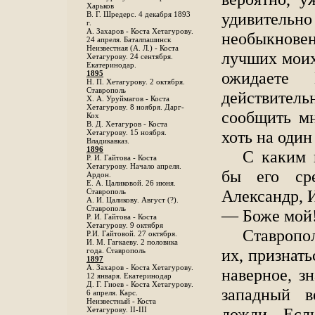
Харьков
удивител
B. Г. Шредерс. 4 декабря 1893
г.
А. Захаров - Коста Хетагурову.
необыкнов
24 апреля. Баталпашинск
Неизвестная (А. Л.) - Коста
лучших моих
Хетагурову. 24 сентября.
Екатеринодар.
ожидаете 
1895
Н. П. Хетагурову. 2 октября.
Ставрополь
действитель
X. А. Уруймагов - Коста
Хетагурову. 8 ноября. Дарг-
сообщить мн
Кох
В. Д. Хетагуров - Коста
хоть на один 
Хетагурову. 15 ноября.
Владикавказ.
1896
С каким 
Р. И. Гайтова - Коста
Хетагурову. Начало апреля.
бы его сре
Ардон.
Е. А. Цаликовой. 26 июня.
Александр, 
Ставрополь
А. И. Цаликову. Август (?).
Ставрополь
— Боже мой!
Р. И. Гайтова - Коста
Хетагурову. 9 октября
Ставропо
Р.И. Гайтовой. 27 октября.
И. М. Гагкаеву. 2 половика
их, признать
года. Ставрополь
1897
А. Захаров - Коста Хетагурову.
наверное, з
12 января. Екатеринодар
Д. Г. Гиоев - Коста Хетагурову.
западный в
6 апреля. Карс.
Неизвестный - Коста
дожди. Есл
Хетагурову. II-III