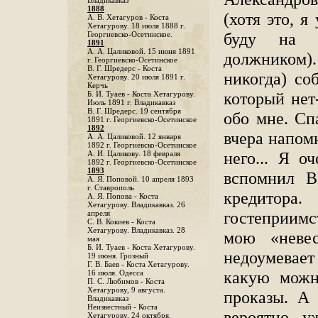
Владикавказ
1888
(хотя это, я
A. В. Хетагуров - Коста
Хетагурову. 18 июля 1888 г.
буду на 
Георгиевско-Осетинское.
1891
А. А. Цаликовой. 15 июня 1891
должником)
г. Георгиевско-Осетинское
B. Г. Шредерс - Коста
никогда) со
Хетагурову. 20 июля 1891 г.
Керчь
который нет
Б. И. Туаев - Коста Хетагурову.
Июль 1891 г. Владикавказ
В. Г. Шредерс. 19 сентября
обо мне. Сп
1891 г. Георгиевско-Осетинское
1892
вчера напомн
А. А. Цаликовой. 12 января
1892 г. Георгиевско-Осетинское
него... Я о
А. И. Цаликову. 18 февраля
1892 г. Георгиевско-Осетинское
1893
вспомнил В
А. Я. Поповой. 10 апреля 1893
г. Ставрополь
кредитор
A. Я. Попова - Коста
Хетагурову. Владикавказ. 26
гостеприимс
апреля
С. В. Кокиев - Коста
Хетагурову. Владикавказ. 28
мою «невес
мая
Б. И. Туаев - Коста Хетагурову.
недоумевает
19 июня. Грозный
Г. В. Баев - Коста Хетагурову.
какую можн
16 июля. Одесса
П. С. Любимов - Коста
Хетагурову, 9 августа.
проказы. А 
Владикавказ
Неизвестный - Коста
вероятно, у
Хетагурову. 24 октября.