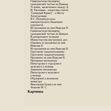
Главноначальствующему
гражданской частью на Кавказе
Условие, заключенное между Д.
И. Евсеевым - издателем газеты
"Северный Кавказ" - и Коста
Хетагуровым
В С.-Петербургскую
императорскую Академию
художеств
Из прошения на имя Николая II.
Главноначальствующему
гражданской частью на Кавказе
В департамент полиции
Министерства внутренних дел
Отрывок из прошения на имя
Николая II
Из прошения на имя Николая II.
Одесскому градоначальнику
Одесскому градоначальнику
Прошение на имя Николая II.
Прошение инспектору
Пятигорского городского
мужского училища
Заявление инспектору
Пятигорского мужского
училища
Обращение к военному
министру
Вексельная бумага на имя
Атарова М. С.
Картины