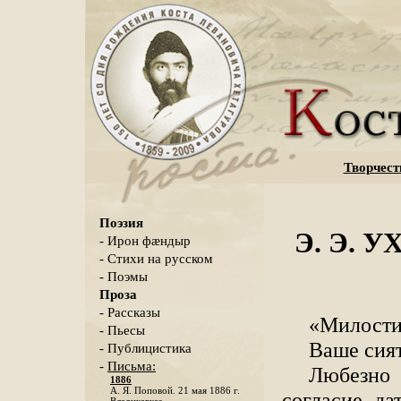
Творчест
Поэзия
Э. Э. У
- Ирон фæндыр
- Стихи на русском
- Поэмы
Проза
- Рассказы
«Милости
- Пьесы
Ваше сия
- Публицистика
-
Письма:
Любезно
1886
А. Я. Поповой. 21 мая 1886 г.
согласие да