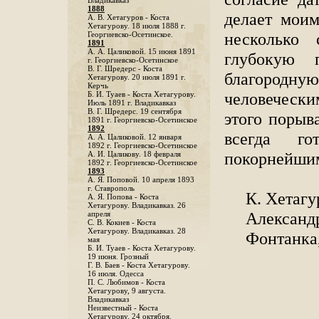
Владикавказ
1888
делает мои
A. В. Хетагуров - Коста
Хетагурову. 18 июля 1888 г.
несколько
Георгиевско-Осетинское.
1891
А. А. Цаликовой. 15 июня 1891
глубокую 
г. Георгиевско-Осетинское
B. Г. Шредерс - Коста
благородн
Хетагурову. 20 июля 1891 г.
Керчь
человечески
Б. И. Туаев - Коста Хетагурову.
Июль 1891 г. Владикавказ
В. Г. Шредерс. 19 сентября
этого порыв
1891 г. Георгиевско-Осетинское
1892
всегда го
А. А. Цаликовой. 12 января
1892 г. Георгиевско-Осетинское
покорнейши
А. И. Цаликову. 18 февраля
1892 г. Георгиевско-Осетинское
1893
А. Я. Поповой. 10 апреля 1893
г. Ставрополь
К. Хетагу
A. Я. Попова - Коста
Хетагурову. Владикавказ. 26
Александр
апреля
С. В. Кокиев - Коста
Хетагурову. Владикавказ. 28
Фонтанка
мая
Б. И. Туаев - Коста Хетагурову.
19 июня. Грозный
Г. В. Баев - Коста Хетагурову.
16 июля. Одесса
П. С. Любимов - Коста
Хетагурову, 9 августа.
Владикавказ
Неизвестный - Коста
Хетагурову. 24 октября.