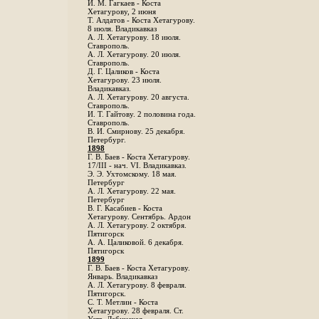
И. М. Гагкаев - Коста
Хетагурову, 2 июня
Т. Алдатов - Коста Хетагурову.
8 июля. Владикавказ
А. Л. Хетагурову. 18 июля.
Ставрополь.
А. Л. Хетагурову. 20 июля.
Ставрополь.
Д. Г. Цаликов - Коста
Хетагурову. 23 июля.
Владикавказ.
А. Л. Хетагурову. 20 августа.
Ставрополь.
И. Т. Гайтову. 2 половина года.
Ставрополь.
В. И. Смирнову. 25 декабря.
Петербург.
1898
Г. В. Баев - Коста Хетагурову.
17/III - нач. VI. Владикавказ.
Э. Э. Ухтомскому. 18 мая.
Петербург
A. Л. Хетагурову. 22 мая.
Петербург
B. Г. Касабиев - Коста
Хетагурову. Сентябрь. Ардон
А. Л. Хетагурову. 2 октября.
Пятигорск
А. А. Цаликовой. 6 декабря.
Пятигорск
1899
Г. В. Баев - Коста Хетагурову.
Январь. Владикавказ
А. Л. Хетагурову. 8 февраля.
Пятигорск.
С. Т. Метлин - Коста
Хетагурову. 28 февраля. Ст.