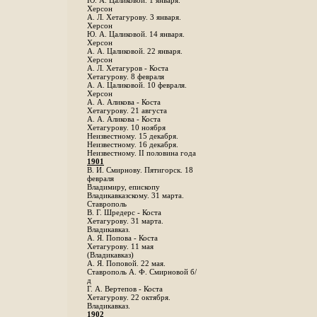
Ю. А. Цаликовой. 1 января.
Херсон
А. Л. Хетагурову. 3 января.
Херсон
Ю. А. Цаликовой. 14 января.
Херсон
А. А. Цаликовой. 22 января.
Херсон
А. Л. Хетагуров - Коста
Хетагурову. 8 февраля
А. А. Цаликовой. 10 февраля.
Херсон
А. А. Аликова - Коста
Хетагурову. 21 августа
А. А. Аликова - Коста
Хетагурову. 10 ноября
Неизвестному. 15 декабря.
Неизвестному. 16 декабря.
Неизвестному. II половина года
1901
В. И. Смирнову. Пятигорск. 18
февраля
Владимиру, епископу
Владикавказскому. 31 марта.
Ставрополь
В. Г. Шредерс - Коста
Хетагурову. 31 марта.
Владикавказ.
А. Я. Попова - Коста
Хетагурову. 11 мая
(Владикавказ)
А. Я. Поповой. 22 мая.
Ставрополь А. Ф. Смирновой б/
д
Г. А. Вертепов - Коста
Хетагурову. 22 октября.
Владикавказ.
1902