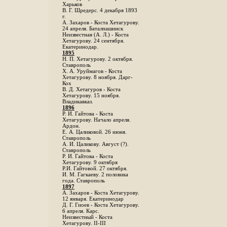
Харьков
B. Г. Шредерс. 4 декабря 1893
г.
А. Захаров - Коста Хетагурову.
24 апреля. Баталпашинск
Неизвестная (А. Л.) - Коста
Хетагурову. 24 сентября.
Екатеринодар.
1895
Н. П. Хетагурову. 2 октября.
Ставрополь
X. А. Уруймагов - Коста
Хетагурову. 8 ноября. Дарг-
Кох
В. Д. Хетагуров - Коста
Хетагурову. 15 ноября.
Владикавказ.
1896
Р. И. Гайтова - Коста
Хетагурову. Начало апреля.
Ардон.
Е. А. Цаликовой. 26 июня.
Ставрополь
А. И. Цаликову. Август (?).
Ставрополь
Р. И. Гайтова - Коста
Хетагурову. 9 октября
Р.И. Гайтовой. 27 октября.
И. М. Гагкаеву. 2 половика
года. Ставрополь
1897
А. Захаров - Коста Хетагурову.
12 января. Екатеринодар
Д. Г. Гиоев - Коста Хетагурову.
6 апреля. Карс.
Неизвестный - Коста
Хетагурову. II-III