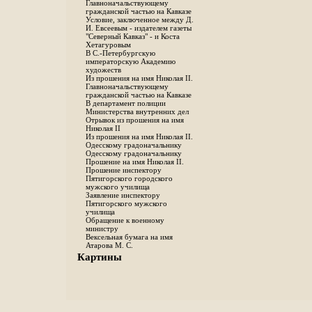
Главноначальствующему
гражданской частью на Кавказе
Условие, заключенное между Д.
И. Евсеевым - издателем газеты
"Северный Кавказ" - и Коста
Хетагуровым
В С.-Петербургскую
императорскую Академию
художеств
Из прошения на имя Николая II.
Главноначальствующему
гражданской частью на Кавказе
В департамент полиции
Министерства внутренних дел
Отрывок из прошения на имя
Николая II
Из прошения на имя Николая II.
Одесскому градоначальнику
Одесскому градоначальнику
Прошение на имя Николая II.
Прошение инспектору
Пятигорского городского
мужского училища
Заявление инспектору
Пятигорского мужского
училища
Обращение к военному
министру
Вексельная бумага на имя
Атарова М. С.
Картины