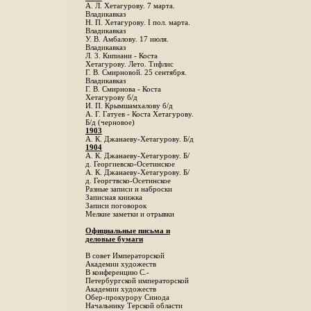
А. Л. Хетагурову. 7 марта.
Владикавказ
Н. П. Хетагурову. I пол. марта.
Владикавказ
У. В. Амбалову. 17 июля.
Владикавказ
Л. 3. Кипиани - Коста
Хетагурову. Лето. Тифлис
Г. В. Смирновой. 25 сентября.
Владикавказ
Г. В. Смирнова - Коста
Хетагурову б/д
И. П. Крымшамхалову б/д
А. Г. Гатуев - Коста Хетагурову.
Б/д (черновое)
1903
А. К. Джанаеву-Хетагурову. Б/д
1904
А. К. Джанаеву-Хетагурову. Б/
д. Георгиевско-Осетинское
А. К. Джанаеву-Хетагурову. Б/
д. Георгтвско-Осетинское
Разные записи и наброски
Записная книжка
Записи поговорок
Мелкие заметки и отрывки
Официальные письма и
деловые бумаги
В совет Императорской
Академии художеств
В конференцию С.-
Петербургской императорской
Академии художеств
Обер-прокурору Синода
Начальнику Терской области