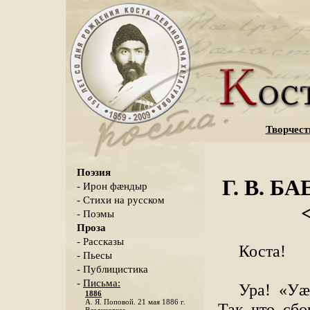
Творчест
Поэзия
Г. В. 
- Ирон фæндыр
- Стихи на русском
- Поэмы
Проза
- Рассказы
Коста!
- Пьесы
- Публицистика
-
Письма:
Ура! «Уӕ
1886
А. Я. Поповой. 21 мая 1886 г.
Так что сбо