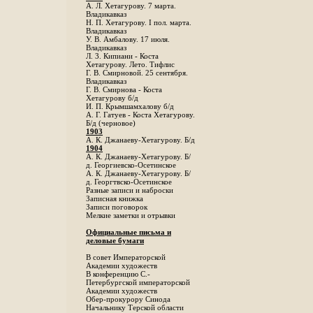
А. Л. Хетагурову. 7 марта.
Владикавказ
Н. П. Хетагурову. I пол. марта.
Владикавказ
У. В. Амбалову. 17 июля.
Владикавказ
Л. 3. Кипиани - Коста
Хетагурову. Лето. Тифлис
Г. В. Смирновой. 25 сентября.
Владикавказ
Г. В. Смирнова - Коста
Хетагурову б/д
И. П. Крымшамхалову б/д
А. Г. Гатуев - Коста Хетагурову.
Б/д (черновое)
1903
А. К. Джанаеву-Хетагурову. Б/д
1904
А. К. Джанаеву-Хетагурову. Б/
д. Георгиевско-Осетинское
А. К. Джанаеву-Хетагурову. Б/
д. Георгтвско-Осетинское
Разные записи и наброски
Записная книжка
Записи поговорок
Мелкие заметки и отрывки
Официальные письма и
деловые бумаги
В совет Императорской
Академии художеств
В конференцию С.-
Петербургской императорской
Академии художеств
Обер-прокурору Синода
Начальнику Терской области