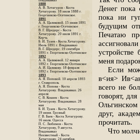
Владикавказ
1888
Денег пока 
A. В. Хетагуров - Коста
Хетагурову. 18 июля 1888 г.
пока ни гу
Георгиевско-Осетинское.
1891
А. А. Цаликовой. 15 июня 1891
будущим от
г. Георгиевско-Осетинское
B. Г. Шредерс - Коста
Печатаю пр
Хетагурову. 20 июля 1891 г.
Керчь
ассигновали
Б. И. Туаев - Коста Хетагурову.
Июль 1891 г. Владикавказ
В. Г. Шредерс. 19 сентября
устройстве 
1891 г. Георгиевско-Осетинское
1892
меня подарок
А. А. Цаликовой. 12 января
1892 г. Георгиевско-Осетинское
Если мож
А. И. Цаликову. 18 февраля
1892 г. Георгиевско-Осетинское
1893
в<ия> Ив<ан
А. Я. Поповой. 10 апреля 1893
г. Ставрополь
всего не бо
A. Я. Попова - Коста
Хетагурову. Владикавказ. 26
говорят, для
апреля
С. В. Кокиев - Коста
Хетагурову. Владикавказ. 28
Ольгинском 
мая
Б. И. Туаев - Коста Хетагурову.
друг, акад
19 июня. Грозный
Г. В. Баев - Коста Хетагурову.
прочитать.
16 июля. Одесса
П. С. Любимов - Коста
Хетагурову, 9 августа.
Что молч
Владикавказ
Неизвестный - Коста
Хетагурову. 24 октября.