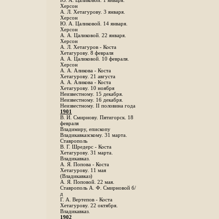
Ю. А. Цаликовой. 1 января.
Херсон
А. Л. Хетагурову. 3 января.
Херсон
Ю. А. Цаликовой. 14 января.
Херсон
А. А. Цаликовой. 22 января.
Херсон
А. Л. Хетагуров - Коста
Хетагурову. 8 февраля
А. А. Цаликовой. 10 февраля.
Херсон
А. А. Аликова - Коста
Хетагурову. 21 августа
А. А. Аликова - Коста
Хетагурову. 10 ноября
Неизвестному. 15 декабря.
Неизвестному. 16 декабря.
Неизвестному. II половина года
1901
В. И. Смирнову. Пятигорск. 18
февраля
Владимиру, епископу
Владикавказскому. 31 марта.
Ставрополь
В. Г. Шредерс - Коста
Хетагурову. 31 марта.
Владикавказ.
А. Я. Попова - Коста
Хетагурову. 11 мая
(Владикавказ)
А. Я. Поповой. 22 мая.
Ставрополь А. Ф. Смирновой б/
д
Г. А. Вертепов - Коста
Хетагурову. 22 октября.
Владикавказ.
1902