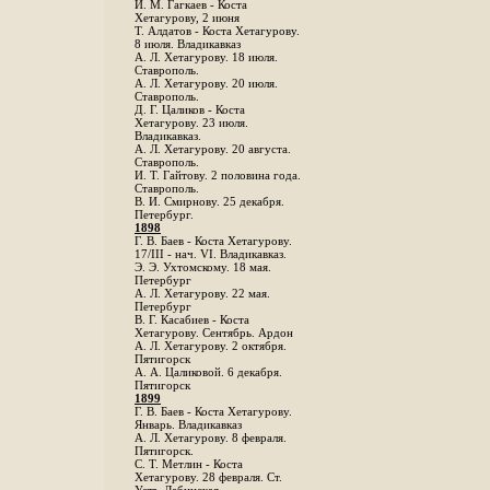
И. М. Гагкаев - Коста
Хетагурову, 2 июня
Т. Алдатов - Коста Хетагурову.
8 июля. Владикавказ
А. Л. Хетагурову. 18 июля.
Ставрополь.
А. Л. Хетагурову. 20 июля.
Ставрополь.
Д. Г. Цаликов - Коста
Хетагурову. 23 июля.
Владикавказ.
А. Л. Хетагурову. 20 августа.
Ставрополь.
И. Т. Гайтову. 2 половина года.
Ставрополь.
В. И. Смирнову. 25 декабря.
Петербург.
1898
Г. В. Баев - Коста Хетагурову.
17/III - нач. VI. Владикавказ.
Э. Э. Ухтомскому. 18 мая.
Петербург
A. Л. Хетагурову. 22 мая.
Петербург
B. Г. Касабиев - Коста
Хетагурову. Сентябрь. Ардон
А. Л. Хетагурову. 2 октября.
Пятигорск
А. А. Цаликовой. 6 декабря.
Пятигорск
1899
Г. В. Баев - Коста Хетагурову.
Январь. Владикавказ
А. Л. Хетагурову. 8 февраля.
Пятигорск.
С. Т. Метлин - Коста
Хетагурову. 28 февраля. Ст.