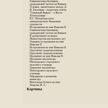
Главноначальствующему
гражданской частью на Кавказе
Условие, заключенное между Д.
И. Евсеевым - издателем газеты
"Северный Кавказ" - и Коста
Хетагуровым
В С.-Петербургскую
императорскую Академию
художеств
Из прошения на имя Николая II.
Главноначальствующему
гражданской частью на Кавказе
В департамент полиции
Министерства внутренних дел
Отрывок из прошения на имя
Николая II
Из прошения на имя Николая II.
Одесскому градоначальнику
Одесскому градоначальнику
Прошение на имя Николая II.
Прошение инспектору
Пятигорского городского
мужского училища
Заявление инспектору
Пятигорского мужского
училища
Обращение к военному
министру
Вексельная бумага на имя
Атарова М. С.
Картины