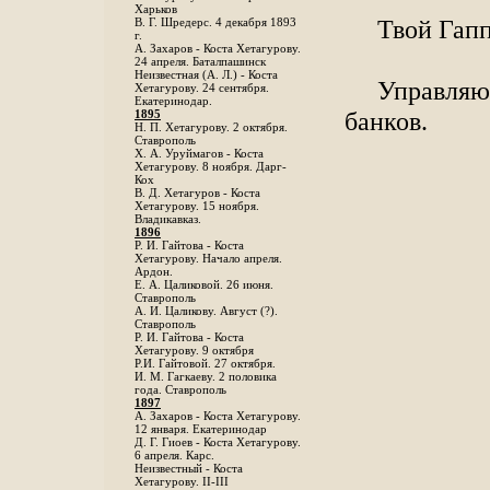
Харьков
Твой Гап
B. Г. Шредерс. 4 декабря 1893
г.
А. Захаров - Коста Хетагурову.
24 апреля. Баталпашинск
Неизвестная (А. Л.) - Коста
Управля
Хетагурову. 24 сентября.
Екатеринодар.
банков.
1895
Н. П. Хетагурову. 2 октября.
Ставрополь
X. А. Уруймагов - Коста
Хетагурову. 8 ноября. Дарг-
Кох
В. Д. Хетагуров - Коста
Хетагурову. 15 ноября.
Владикавказ.
1896
Р. И. Гайтова - Коста
Хетагурову. Начало апреля.
Ардон.
Е. А. Цаликовой. 26 июня.
Ставрополь
А. И. Цаликову. Август (?).
Ставрополь
Р. И. Гайтова - Коста
Хетагурову. 9 октября
Р.И. Гайтовой. 27 октября.
И. М. Гагкаеву. 2 половика
года. Ставрополь
1897
А. Захаров - Коста Хетагурову.
12 января. Екатеринодар
Д. Г. Гиоев - Коста Хетагурову.
6 апреля. Карс.
Неизвестный - Коста
Хетагурову. II-III